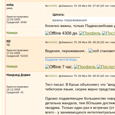
miha
№
19439
Добавлено: Пт 28 Июл 06, 07:40 (20 лет том
умер
Цитата:
Зарегистрирован:
12.03.2005
важны переживания
Суждений: 4540
Конечно важны, только Падмасамбхава у
Наверх
КИ
№
19440
Добавлено: Пт 28 Июл 06, 08:18 (20 лет том
3Д
Зарегистрирован:
Видения, переживания...
17.02.2005
_________________
Суждений: 52231
Буддизм чистой воды
Наверх
Нандзед Дорже
№
19442
Добавлено: Пт 28 Июл 06, 08:33 (20 лет том
Тест писал: В Кагью объясняют, что "виз
Зарегистрирован:
тибетском языке, скорее верно представл
16.12.2005
Суждений: 41
Однако подавляющее большинство говори
детальна мандала, тем бОльшие достижен
гвоздика. Только один раз я встречао (
всего - у занимающихся интеллектуальн