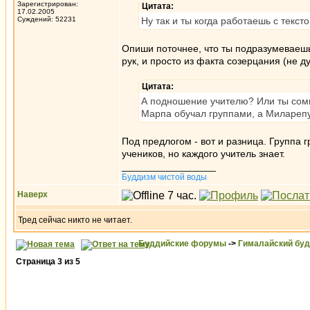
Зарегистрирован:
Цитата:
17.02.2005
Суждений: 52231
Ну так и ты когда работаешь с текст
Опиши поточнее, что ты подразумеваешь
рук, и просто из факта созерцания (не д
Цитата:
А подношение учителю? Или ты сомн
Марпа обучал группами, а Миларепу
Под предлогом - вот и разница. Группа г
учеников, но каждого учитель знает.
_________________
Буддизм чистой воды
Наверх
Тред сейчас никто не читает.
Буддийские форумы
->
Гималайский бу
Страница
3
из
5