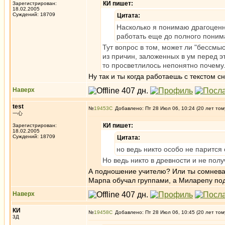
КИ пишет:
Зарегистрирован:
18.02.2005
Суждений: 18709
Цитата:
Насколько я понимаю драгоценн
работать еще до полного поним
Тут вопрос в том, может ли "бессмы
из причин, заложенных в ум перед это
то просветлилось непонятно почему
Ну так и ты когда работаешь с текстом 
Наверх
test
№
19453
Добавлено: Пт 28 Июл 06, 10:24 (20 лет том
一心
КИ пишет:
Зарегистрирован:
18.02.2005
Суждений: 18709
Цитата:
но ведь никто особо не парится
Но ведь никто в древности и не полу
А подношение учителю? Или ты сомневае
Марпа обучал группами, а Миларепу под
Наверх
КИ
№
19458
Добавлено: Пт 28 Июл 06, 10:45 (20 лет том
3Д