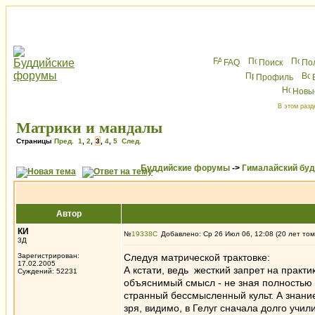
FAQ
Поиск
По
Профиль
Новы
В этом разд
Матрики и мандалы
Страницы
Пред.
1
,
2
,
3
,
4
,
5
След.
Буддийские форумы
->
Гималайский бу
Автор
КИ
№
19338
Добавлено: Ср 26 Июл 06, 12:08 (20 лет том
3Д
Зарегистрирован:
Следуя матрической трактовке:
17.02.2005
А кстати, ведь жесткий запрет на практ
Суждений: 52231
объяснимый смысл - не зная полностью 
странный бессмысленный культ. А знание
зря, видимо, в Гелуг сначала долго учи