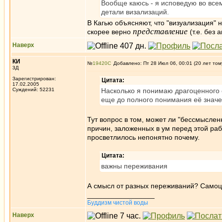
Вообще каюсь - я исповедую во всем
детали визализаций.
В Кагью объясняют, что "визуализация" н
представление
скорее верно
(т.е. без 
Наверх
КИ
№
19420
Добавлено: Пт 28 Июл 06, 00:01 (20 лет том
3Д
Зарегистрирован:
Цитата:
17.02.2005
Суждений: 52231
Насколько я понимаю драгоценного 
еще до полного понимания её значе
Тут вопрос в том, может ли "бессмыслен
причин, заложенных в ум перед этой работ
просветлилось непонятно почему.
Цитата:
важны переживания
А смысл от разных переживаний? Само
_________________
Буддизм чистой воды
Наверх