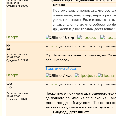
Сходный вопрос от Джамген Конгтрула Р
Зарегистрирован:
18.02.2005
Цитата:
Суждений: 18709
Поэтому важно понимать, что все э
понимания, например, вера в реаль
усилит иллюзию. Если использовать
знать значение их многообразных ф
др., если и двух вполне достаточно? 
Наверх
КИ
№
19410
Добавлено: Чт 27 Июл 06, 23:17 (20 лет том
3Д
Зарегистрирован:
Угу. Но еще раз хочется сказать, что "
17.02.2005
расшифровок.
Суждений: 52231
_________________
Буддизм чистой воды
Наверх
test
№
19414
Добавлено: Чт 27 Июл 06, 23:35 (20 лет том
一心
Насколько я понимаю драгоценного един
Зарегистрирован:
18.02.2005
до полного понимания её значения. Тако
Суждений: 18709
много лет для её изучения. Так же как 
может понадобиться много лет для его п
Нандзед Дорже пишет: