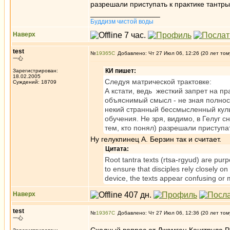
разрешали приступать к практике тантры
_________________
Буддизм чистой воды
Наверх
test
№
19365
Добавлено: Чт 27 Июл 06, 12:26 (20 лет том
一心
КИ пишет:
Зарегистрирован:
18.02.2005
Следуя матрической трактовке:
Суждений: 18709
А кстати, ведь жесткий запрет на п
объяснимый смысл - не зная полнос
некий странный бессмысленный культ
обучения. Не зря, видимо, в Гелуг 
тем, кто понял) разрешали приступат
Ну гелукпинец А. Берзин так и считает.
Цитата:
Root tantra texts (rtsa-rgyud) are purp
to ensure that disciples rely closely o
device, the texts appear confusing or
Наверх
test
№
19367
Добавлено: Чт 27 Июл 06, 12:36 (20 лет том
一心