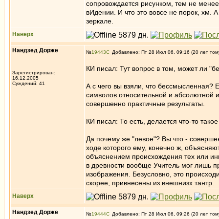
сопровождается рисунком, тем не менее,
вИдении. И что это вовсе не порок, хм. А
зеркале.
Наверх
Нандзед Дорже
№
19443
Добавлено: Пт 28 Июл 06, 09:16 (20 лет том
КИ писал: Тут вопрос в том, может ли "
Зарегистрирован:
16.12.2005
Суждений: 41
А с чего вы взяли, что бессмысленная? Е
символов относительной и абсолютной ис
совершенно практичные результаты.
КИ писал: То есть, делается что-то такое
Да почему же "левое"? Вы что - соверше
ходе которого ему, конечно ж, объясняют
объяснением происхождения тех или ины
в древности вообще Учитель мог лишь п
изображения. Безусловно, это происход
скорее, привнесены из внешнизх тантр.
Наверх
Нандзед Дорже
№
19444
Добавлено: Пт 28 Июл 06, 09:26 (20 лет том