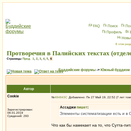
FAQ
Поиск
По
Профиль
Новы
В этом разд
Протворечия в Палийских текстах (отдел
Страницы
Пред.
1
,
2
,
3
,
4
,
5
,
6
Буддийские форумы
->
Южный буддизм
Автор
Cookie
№
484843
Добавлено: Пн 27 Май 19, 22:52 (7 лет том
Ассаджи
пишет
:
Зарегистрирован:
08.01.2019
Элементы систематизации есть и в С
Суждений: 293
Что как бы намекает на то, что Сутта-п