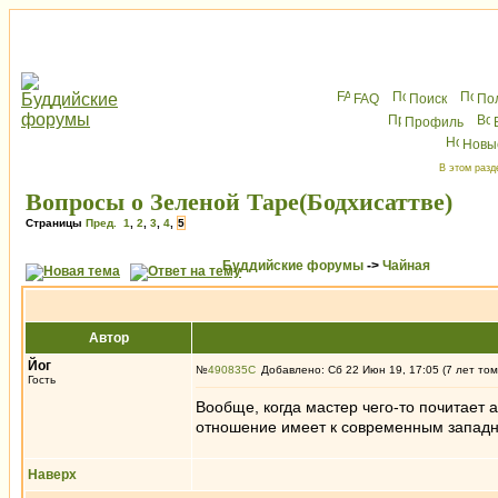
FAQ
Поиск
По
Профиль
Новы
В этом разд
Вопросы о Зеленой Таре(Бодхисаттве)
Страницы
Пред.
1
,
2
,
3
,
4
,
5
Буддийские форумы
->
Чайная
Автор
Йог
№
490835
Добавлено: Сб 22 Июн 19, 17:05 (7 лет том
Гость
Вообще, когда мастер чего-то почитает а
отношение имеет к современным западн
Наверх