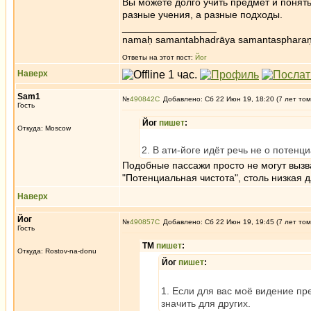
Вы можете долго учить предмет и понять
разные учения, а разные подходы.
_________________
namaḥ samantabhadrāya samantaspharaṇ
Ответы на этот пост:
Йог
Наверх
Sam1
№
490842
Добавлено: Сб 22 Июн 19, 18:20 (7 лет том
Гость
Йог
пишет
:
Откуда: Moscow
2. В ати-йоге идёт речь не о потенц
Подобные пассажи просто не могут вызва
"Потенциальная чистота", столь низкая дл
Наверх
Йог
№
490857
Добавлено: Сб 22 Июн 19, 19:45 (7 лет том
Гость
ТМ
пишет
:
Откуда: Rostov-na-donu
Йог
пишет
:
1. Если для вас моё видение пре
значить для других.