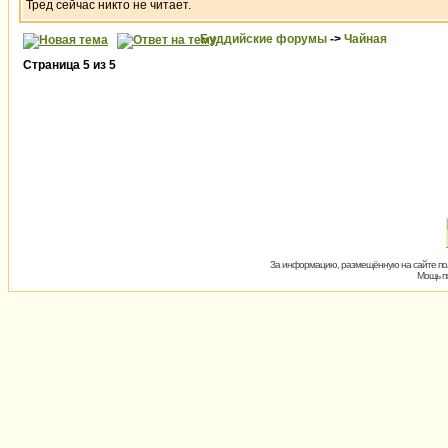
Тред сейчас никто не читает.
Буддийские форумы
->
Чайная
Страница
5
из
5
За информацию, размещённую на сайте пол
Мощь пх