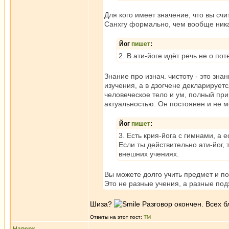
Для кого имеет значение, что вы счи
Санхгу формально, чем вообще никак
Йог
пишет
:
2. В ати-йоге идёт речь не о по
Знание про изнач. чистоту - это зна
изучения, а в дзогчене декларируется
человеческое тело и ум, полный при
актуальностью. Он постоянен и не м
Йог
пишет
:
3. Есть крия-йога с гимнами, а 
Если ты действительно ати-йог, 
внешних учениях.
Вы можете долго учить предмет и по
Это не разные учения, а разные под
Шиза?
Разговор окончен. Всех б
Ответы на этот пост:
ТМ