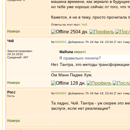
машина времени, как зеркало в будущее
но тебе уже хорошо сейчас от того, что 
Кажется, я не в тему, просто прочитала 
Ответы на этот пост:
Чой
Наверх
Чой
№
498085
Добавлено: Пт 16 Авг 19, 23:34 (7 лет тому
Зарегистрирован:
MaRuna
пишет
:
29.10.2010
Суждений: 497
Я правильно поняла?
Нет. Тантра, это методы трансформации к
_________________
Ом Мани Падме Хум.
Наверх
Росс
№
498088
Добавлено: Пт 16 Авг 19, 23:44 (7 лет тому
Гость
Та ладно, Чой. Тантра - уж скорее это 
заслуги, если нет реализации?
Наверх