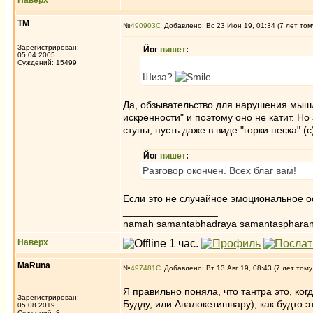
Наверх
ТМ
№
490903
Добавлено: Вс 23 Июн 19, 01:34 (7 лет том
Зарегистрирован:
Йог
пишет
:
05.04.2005
Суждений: 15499
Шиза?
Да, обзывательство для нарушения мышле
искренности" и поэтому оно не катит. Н
ступы, пусть даже в виде "горки песка" (
Йог
пишет
:
Разговор окончен. Всех благ вам!
Если это не случайное эмоциональное о
_________________
namaḥ samantabhadrāya samantaspharaṇ
Наверх
MaRuna
№
497481
Добавлено: Вт 13 Авг 19, 08:43 (7 лет тому
Я правильно поняла, что тантра это, ко
Зарегистрирован:
Будду, или Авалокетишвару), как будто эт
05.08.2019
Суждений: 8