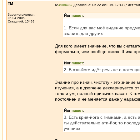
ТМ
№
490840
Добавлено: Сб 22 Июн 19, 17:47 (7 лет том
Зарегистрирован:
Йог
пишет
:
05.04.2005
Суждений: 15499
1. Если для вас моё видение предмет
значить для других.
Для кого имеет значение, что вы считает
формально, чем вообще никак. Шиза про 
Йог
пишет
:
2. В ати-йоге идёт речь не о потенц
Знание про изнач. чистоту - это знание 
изучения, а в дзогчене декларируется от
тело и ум, полный привычек-васан. К то
постоянен и не меняется даже у нараков
Йог
пишет
:
3. Есть крия-йога с гимнами, а есть
ты действительно ати-йог, то послед
учениях.