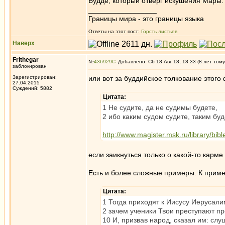
Будде, который отверг искушения Мары.
_________________
Границы мира - это границы языка
Ответы на этот пост:
Горсть листьев
Наверх
Frithegar
№
436929
Добавлено: Сб 18 Авг 18, 18:33 (8 лет тому
заблокирован
Зарегистрирован:
или вот за буддийское толкование этог
27.04.2015
Суждений: 5882
Цитата:
1 Не судите, да не судимы будете,
2 ибо каким судом судите, таким бу
http://www.magister.msk.ru/library/bib
если заикнуться только о какой-то карме
Есть и более сложные примеры. К приме
Цитата:
1 Тогда приходят к Иисусу Иерусали
2 зачем ученики Твои преступают пре
10 И, призвав народ, сказал им: слу