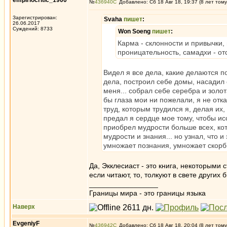
empiriocritic_1900
№
436940
Добавлено: Сб 18 Авг 18, 19:37 (8 лет тому
Зарегистрирован:
Svaha
пишет
:
26.06.2017
Суждений: 8733
Won Soeng
пишет
:
Карма - склонности и привычки,
проницательность, самадхи - от
Видел я все дела, какие делаются по
дела, построил себе домы, насадил 
меня... собрал себе серебра и золот
бы глаза мои ни пожелали, я не отка
труд, которым трудился я, делая их, 
предал я сердце мое тому, чтобы ис
приобрел мудрости больше всех, ко
мудрости и знания... но узнал, что 
умножает познания, умножает скорб
Да, Экклесиаст - это книга, некоторыми 
если читают, то, толкуют в свете других
_________________
Границы мира - это границы языка
Наверх
EvgeniyF
№
436942
Добавлено: Сб 18 Авг 18, 20:04 (8 лет тому