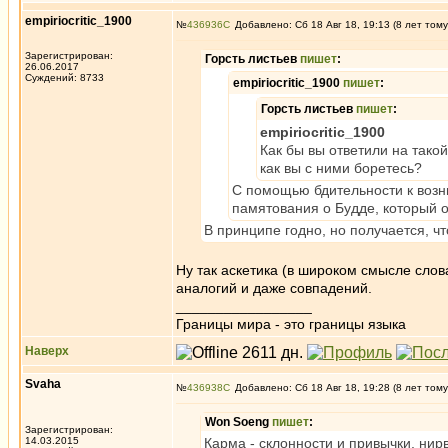
empiriocritic_1900
№
436936
Добавлено: Сб 18 Авг 18, 19:13 (8 лет тому
Зарегистрирован:
Горсть листьев
пишет
:
26.06.2017
Суждений: 8733
empiriocritic_1900
пишет
:
Горсть листьев
пишет
:
empiriocritic_1900
Как бы вы ответили на тако
как вы с ними боретесь?
С помощью бдительности к воз
памятования о Будде, который 
В принципе годно, но получается, чт
Ну так аскетика (в широком смысле слова
аналогий и даже совпадений.
_________________
Границы мира - это границы языка
Наверх
Svaha
№
436938
Добавлено: Сб 18 Авг 18, 19:28 (8 лет тому
Won Soeng
пишет
:
Зарегистрирован:
14.03.2015
Карма - склонности и привычки, нир