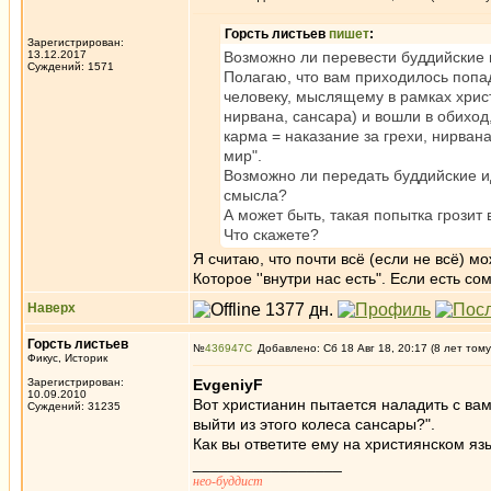
Горсть листьев
пишет
:
Зарегистрирован:
13.12.2017
Возможно ли перевести буддийские 
Суждений: 1571
Полагаю, что вам приходилось попад
человеку, мыслящему в рамках христ
нирвана, сансара) и вошли в обиход
карма = наказание за грехи, нирвана
мир".
Возможно ли передать буддийские ид
смысла?
А может быть, такая попытка грозит
Что скажете?
Я считаю, что почти всё (если не всё) 
Которое ''внутри нас есть". Если есть с
Наверх
Горсть листьев
№
436947
Добавлено: Сб 18 Авг 18, 20:17 (8 лет тому
Фикус, Историк
Зарегистрирован:
EvgeniyF
10.09.2010
Вот христианин пытается наладить с вами
Суждений: 31235
выйти из этого колеса сансары?".
Как вы ответите ему на християнском яз
_________________
нео-буддист