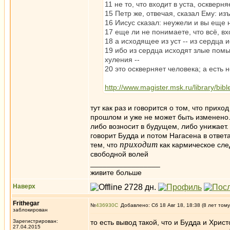
11 не то, что входит в уста, оскверня
15 Петр же, отвечая, сказал Ему: из
16 Иисус сказал: неужели и вы еще 
17 еще ли не понимаете, что всё, вх
18 а исходящее из уст -- из сердца и
19 ибо из сердца исходят злые пом
хуления --
20 это оскверняет человека; а есть 
http://www.magister.msk.ru/library/bib
тут как раз и говорится о том, что прихо
прошлом и уже не может быть изменено.
либо возносит в будущем, либо унижает. 
говорит Будда и потом Нагасена в ответ
приходит
тем, что
как кармическое сле
свободной волей
_________________
живите больше
Наверх
Frithegar
№
436930
Добавлено: Сб 18 Авг 18, 18:38 (8 лет тому
заблокирован
Зарегистрирован:
то есть вывод такой, что и Будда и Хрис
27.04.2015