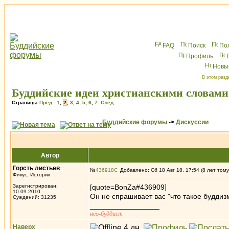
FAQ
Поиск
По
Профиль
Новы
В этом разд
Буддийские идеи христианскими словами
Страницы
Пред.
1
,
2
,
3
,
4
,
5
,
6
,
7
След.
Буддийские форумы
->
Дискуссии
Автор
Горсть листьев
№
436918
Добавлено: Сб 18 Авг 18, 17:54 (8 лет тому
Фикус, Историк
Зарегистрирован:
[quote=BonZa#436909]
10.09.2010
Он не спрашивает вас "что такое буддиз
Суждений: 31235
_________________
нео-буддист
Наверх