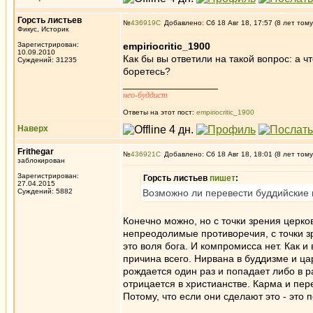
Горсть листьев
№
436919
Добавлено: Сб 18 Авг 18, 17:57 (8 лет тому
Фикус, Историк
Зарегистрирован:
empiriocritic_1900
10.09.2010
Как бы вы ответили на такой вопрос: а 
Суждений: 31235
боретесь?
_________________
нео-буддист
Ответы на этот пост:
empiriocritic_1900
Наверх
Frithegar
№
436921
Добавлено: Сб 18 Авг 18, 18:01 (8 лет тому
заблокирован
Зарегистрирован:
Горсть листьев
пишет
:
27.04.2015
Суждений: 5882
Возможно ли перевести буддийские 
Конечно можно, но с точки зрения церко
непреодолимые противоречия, с точки зр
это воля бога. И компромисса нет. Как и 
причина всего. Нирвана в буддизме и ц
рождается один раз и попадает либо в р
отрицается в христианстве. Карма и пер
Потому, что если они сделают это - это