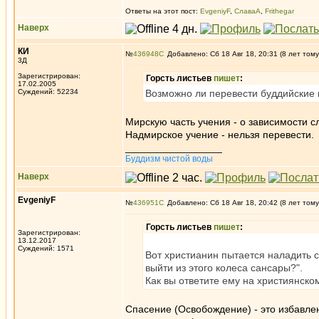
Ответы на этот пост:
EvgeniyF
,
СлаваА
,
Frithegar
Наверх
КИ
№
436948
Добавлено: Сб 18 Авг 18, 20:31 (8 лет тому
3Д
Зарегистрирован:
Горсть листьев
пишет
:
17.02.2005
Суждений: 52234
Возможно ли перевести буддийские 
Мирскую часть учения - о зависимости 
Надмирское учение - нельзя перевести.
_________________
Буддизм чистой воды
Наверх
EvgeniyF
№
436951
Добавлено: Сб 18 Авг 18, 20:42 (8 лет тому
Горсть листьев
пишет
:
Зарегистрирован:
13.12.2017
Суждений: 1571
Вот христианин пытается наладить с
выйти из этого колеса сансары?".
Как вы ответите ему на християнско
Спасение (Освобождение) - это избавлен