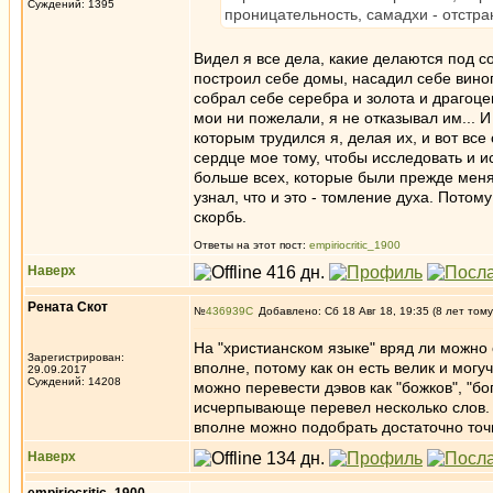
Суждений: 1395
проницательность, самадхи - отстра
Видел я все дела, какие делаются под со
построил себе домы, насадил себе виног
собрал себе серебра и золота и драгоцен
мои ни пожелали, я не отказывал им... И
которым трудился я, делая их, и вот все
сердце мое тому, чтобы исследовать и и
больше всех, которые были прежде меня
узнал, что и это - томление духа. Потом
скорбь.
Ответы на этот пост:
empiriocritic_1900
Наверх
Рената Скот
№
436939
Добавлено: Сб 18 Авг 18, 19:35 (8 лет тому
На "христианском языке" вряд ли можно 
Зарегистрирован:
вполне, потому как он есть велик и могу
29.09.2017
Суждений: 14208
можно перевести дэвов как "божков", "бо
исчерпывающе перевел несколько слов. 
вполне можно подобрать достаточно то
Наверх