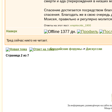
смерти и ада (перерождения в низших м
Спасение достигается посредством благо
спасения. Благодать же в свою очередь
Моисея, правильно и регулярно молится,
Ответы на этот пост:
empiriocritic_1900
Наверх
Тред сейчас никто не читает.
Буддийские форумы
->
Дискуссии
Страница
2
из
7
За информацию, размещённую на сайте пол
Мощь пх