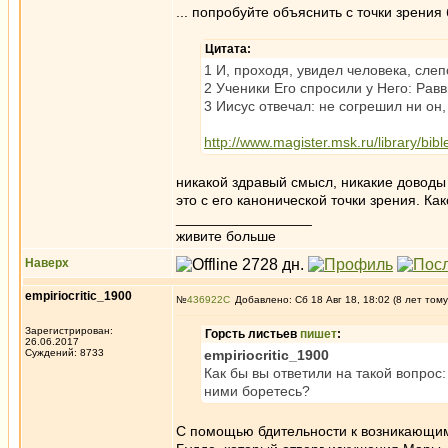
... попробуйте объяснить с точки зрения
Цитата:
1 И, проходя, увидел человека, слеп
2 Ученики Его спросили у Него: Равв
3 Иисус отвечал: не согрешил ни он,
http://www.magister.msk.ru/library/bib
никакой здравый смысл, никакие доводы
это с его канонической точки зрения. Как
_________________
живите больше
Наверх
empiriocritic_1900
№
436922
Добавлено: Сб 18 Авг 18, 18:02 (8 лет тому
Зарегистрирован:
Горсть листьев
пишет
:
26.06.2017
Суждений: 8733
empiriocritic_1900
Как бы вы ответили на такой вопрос:
ними боретесь?
С помощью бдительности к возникающи