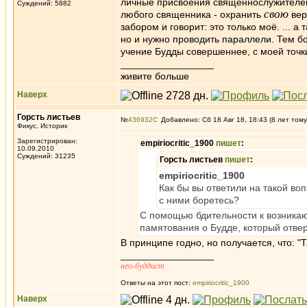
личные присвоения священнослужителей
Суждений: 5882
свою
любого священника - охранить
вер
забором и говорит: это только моё. ...
но и нужно проводить параллели. Тем бол
учение Будды совершеннее, с моей точк
_________________
живите больше
Наверх
Горсть листьев
№
436932
Добавлено: Сб 18 Авг 18, 18:43 (8 лет тому
Фикус, Историк
Зарегистрирован:
empiriocritic_1900
пишет
:
10.09.2010
Суждений: 31235
Горсть листьев
пишет
:
empiriocritic_1900
Как бы вы ответили на такой во
с ними боретесь?
С помощью бдительности к возник
памятования о Будде, который отве
В принципе годно, но получается, что: "
_________________
нео-буддист
Ответы на этот пост:
empiriocritic_1900
Наверх