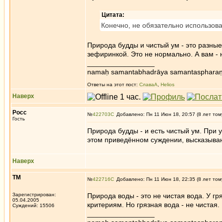
Цитата:
Конечно, не обязательно использоват
Природа будды и чистый ум - это разные 
зефиринкой. Это не нормально. А вам - 
_________________
namaḥ samantabhadrāya samantaspharaṇ
Ответы на этот пост:
СлаваА
,
Helios
Наверх
Росс
№
422703
Добавлено: Пн 11 Июн 18, 20:57 (8 лет том
Гость
Природа будды - и есть чистый ум. При 
этом приведённом суждении, высказыван
Наверх
ТМ
№
422716
Добавлено: Пн 11 Июн 18, 22:35 (8 лет том
Зарегистрирован:
Природа воды - это не чистая вода. У г
05.04.2005
критериям. Но грязная вода - не чистая.
Суждений: 15506
_________________