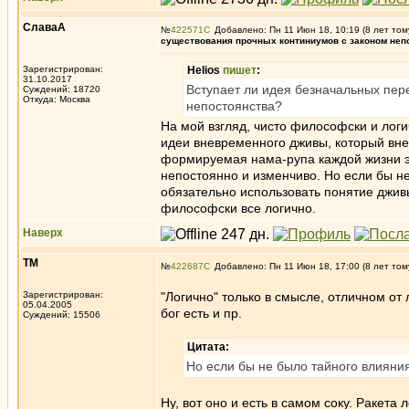
СлаваА
№
422571
Добавлено: Пн 11 Июн 18, 10:19 (8 лет том
существования прочных континиумов с законом неп
Зарегистрирован:
Helios
пишет
:
31.10.2017
Вступает ли идея безначальных пер
Суждений: 18720
Откуда: Москва
непостоянства?
На мой взгляд, чисто философски и лог
идеи вневременного дживы, который вне
формируемая нама-рупа каждой жизни э
непостоянно и изменчиво. Но если бы н
обязательно использовать понятие дживы,
философски все логично.
Наверх
ТМ
№
422687
Добавлено: Пн 11 Июн 18, 17:00 (8 лет том
Зарегистрирован:
"Логично" только в смысле, отличном от 
05.04.2005
бог есть и пр.
Суждений: 15506
Цитата:
Но если бы не было тайного влияни
Ну, вот оно и есть в самом соку. Ракета л