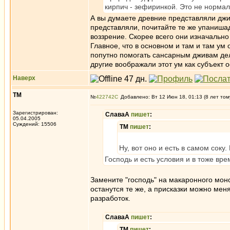
кирпич - зефиринкой. Это не нормаль
А вы думаете древние представляли джив
представляли, почитайте те же упаниша
воззрение. Скорее всего они изначальн
Главное, что в основном и там и там ум
попутно помогать сансарным дживам делая
другие воображали этот ум как субъект
Наверх
ТМ
№
422742
Добавлено: Вт 12 Июн 18, 01:13 (8 лет том
Зарегистрирован:
СлаваА
пишет
:
05.04.2005
Суждений: 15506
ТМ
пишет
:
Ну, вот оно и есть в самом соку.
Господь и есть условия и в тоже вр
Замените "господь" на макаронного мон
останутся те же, а присказки можно мен
разработок.
СлаваА
пишет
:
ТМ
пишет
: