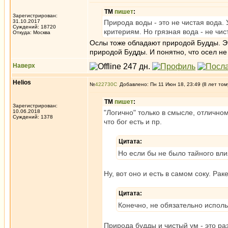
ТМ
пишет
:
Зарегистрирован:
31.10.2017
Природа воды - это не чистая вода.
Суждений: 18720
критериям. Но грязная вода - не чис
Откуда: Москва
Ослы тоже обладают природой Будды. Эт
природой Будды. И понятно, что осел не
Наверх
Helios
№
422730
Добавлено: Пн 11 Июн 18, 23:49 (8 лет том
ТМ
пишет
:
Зарегистрирован:
10.06.2018
"Логично" только в смысле, отличном
Суждений: 1378
что бог есть и пр.
Цитата:
Но если бы не было тайного вл
Ну, вот оно и есть в самом соку. Раке
Цитата:
Конечно, не обязательно использ
Природа будды и чистый ум - это раз