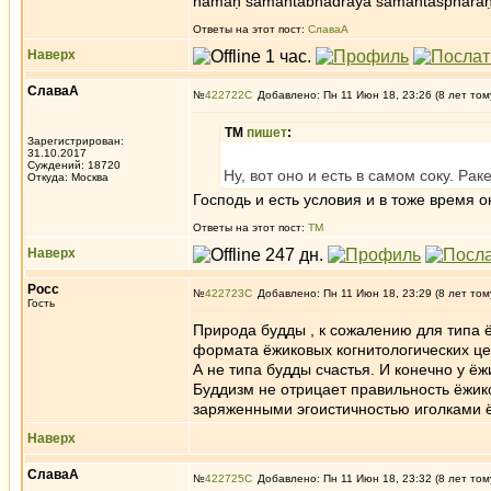
namaḥ samantabhadrāya samantaspharaṇ
Ответы на этот пост:
СлаваА
Наверх
СлаваА
№
422722
Добавлено: Пн 11 Июн 18, 23:26 (8 лет том
ТМ
пишет
:
Зарегистрирован:
31.10.2017
Суждений: 18720
Ну, вот оно и есть в самом соку. Раке
Откуда: Москва
Господь и есть условия и в тоже время 
Ответы на этот пост:
ТМ
Наверх
Росс
№
422723
Добавлено: Пн 11 Июн 18, 23:29 (8 лет том
Гость
Природа будды , к сожалению для типа 
формата ёжиковых когнитологических це
А не типа будды счастья. И конечно у ёж
Буддизм не отрицает правильность ёжико
заряженными эгоистичностью иголками ё
Наверх
СлаваА
№
422725
Добавлено: Пн 11 Июн 18, 23:32 (8 лет том