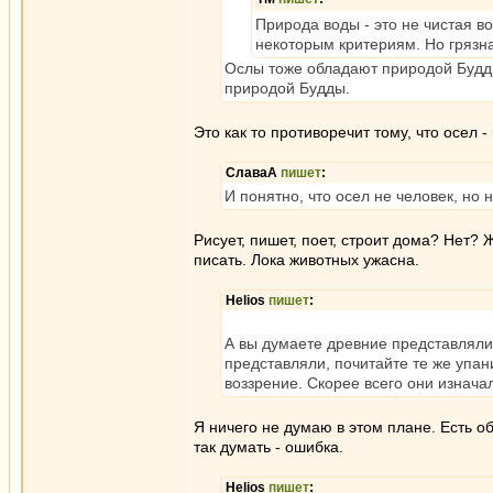
Природа воды - это не чистая в
некоторым критериям. Но грязная
Ослы тоже обладают природой Будды
природой Будды.
Это как то противоречит тому, что осел -
СлаваА
пишет
:
И понятно, что осел не человек, но
Рисует, пишет, поет, строит дома? Нет? 
писать. Лока животных ужасна.
Helios
пишет
:
А вы думаете древние представляли 
представляли, почитайте те же упа
воззрение. Скорее всего они изнач
Я ничего не думаю в этом плане. Есть об
так думать - ошибка.
Helios
пишет
: