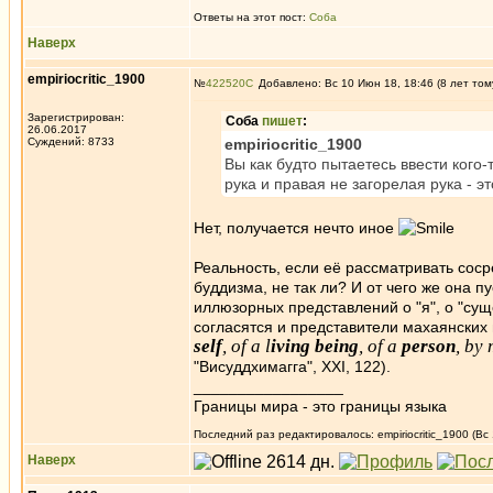
Ответы на этот пост:
Соба
Наверх
empiriocritic_1900
№
422520
Добавлено: Вс 10 Июн 18, 18:46 (8 лет том
Зарегистрирован:
Соба
пишет
:
26.06.2017
Суждений: 8733
empiriocritic_1900
Вы как будто пытаетесь ввести кого-
рука и правая не загорелая рука - э
Нет, получается нечто иное
Реальность, если её рассматривать сос
буддизма, не так ли? И от чего же она 
иллюзорных представлений о "я", о "суще
согласятся и представители махаянских 
self
, of a l
iving being
, of a
person
, by 
"Висуддхимагга", XXI, 122).
_________________
Границы мира - это границы языка
Последний раз редактировалось: empiriocritic_1900 (Вс
Наверх