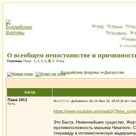
FAQ
Поиск
По
Профиль
Новы
В этом разд
О всеобщем непостоянстве и причинност
Страницы
Пред.
1
,
2
,
3
,
4
,
5
,
6
След.
Буддийские форумы
->
Дискуссии
Автор
Паша 1913
№
422518
Добавлено: Вс 10 Июн 18, 18:43 (8 лет том
Гость
https://www.youtube.com/watch?time_c
Это Баста. Невиннейшее существо. Жер
противоположность маньяка Чикатило. 
тхераваду в оптимистическую ваджраяну. 