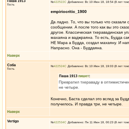
Паша 1913
№
422522
Добавлено: Вс 10 Июн 18, 18:54 (8 лет том
Гость
empiriocritic_1900
Да ладно. То, что вы только что сказали 
сообщении. А после того как вы это сказ
другое. Классическая тхеравадинская упа
махаяна и ваджраяна. То есть, Будда сам
НЕ Мара а Будда, создал махаяну. И нап
Напрасно. Она - Буддаяна.
Наверх
Соба
№
422524
Добавлено: Вс 10 Июн 18, 19:03 (8 лет том
Гость
Паша 1913
пишет
:
Превратил тхераваду в оптимистичес
не четыре.
Конечно, Баста сделал это вслед за Будд
получилось. И правда три, не четыре.
Наверх
Vertigo
№
422534
Добавлено: Пн 11 Июн 18, 00:23 (8 лет том