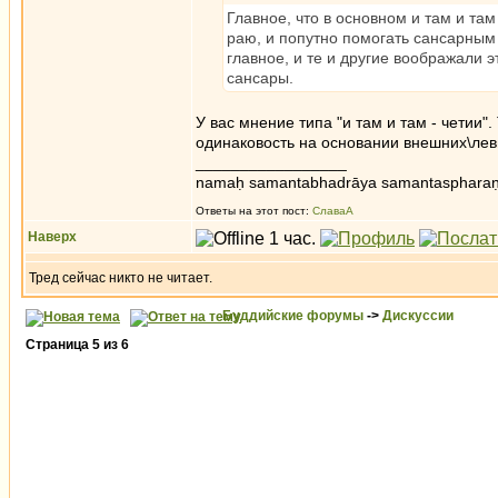
Главное, что в основном и там и та
раю, и попутно помогать сансарным 
главное, и те и другие воображали
сансары.
У вас мнение типа "и там и там - четии"
одинаковость на основании внешних\лев
_________________
namaḥ samantabhadrāya samantaspharaṇ
Ответы на этот пост:
СлаваА
Наверх
Тред сейчас никто не читает.
Буддийские форумы
->
Дискуссии
Страница
5
из
6