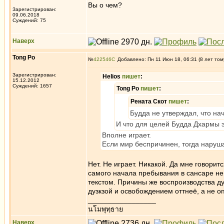
Вы о чем?
Зарегистрирован:
09.06.2018
Суждений: 75
Наверх
Tong Po
№
422546
Добавлено: Пн 11 Июн 18, 06:31 (8 лет том
Зарегистрирован:
Helios
пишет
:
15.12.2012
Суждений: 1657
Tong Po
пишет
:
Рената Скот
пишет
:
Будда не утверждал, что нач
И что для целей Будда Дхармы э
Вполне играет.
Если мир беспричинен, тогда нару
Нет. Не играет. Никакой. Да мне говорит
самого начала пребывания в сансаре не
текстом. Причины же воспроизводства ду
дузкзой и освобождением оттнеё, а не о
_________________
นโมพุทฺธาย
Наверх