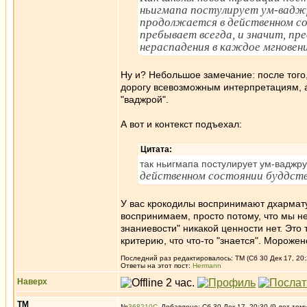
ньигмапа постулирует ум-ваджру
продолжается в действенном со
пребывает всегда, и значит, пр
нераспадения в каждое мгновени
Ну и? Небольшое замечание: после того
дорогу всевозможным интерпретациям, аб
"ваджрой".
А вот и контекст подъехал:
Цитата:
так ньигмапа постулирует ум-ваджру
действенном состоянии буддст
У вас крокодилы воспринимают дхармату
воспринимаем, просто потому, что мы не 
знаниевости" никакой ценности нет. Это 
критерию, что что-то "знается". Морожен
Последний раз редактировалось: ТМ (Сб 30 Дек 17, 20:
Ответы на этот пост:
Hermann
Наверх
ТМ
№
368210
Добавлено: Сб 30 Дек 17, 20:30 (9 лет том