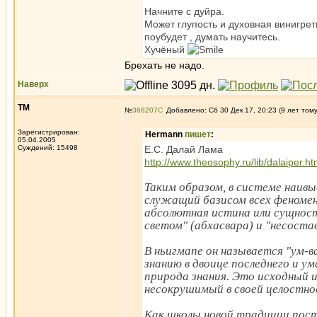
Начните с дуйра.
Может глупость и духовная винигре
поубудет , думать научитесь.
Хучёный
Брехать не надо.
Наверх
ТМ
№
368207
Добавлено: Сб 30 Дек 17, 20:23 (9 лет том
Зарегистрирован:
Hermann
пишет
:
05.04.2005
Суждений: 15498
Е.С. Далай Лама
http://www.theosophy.ru/lib/dalaiper.h
Таким образом, в системе наив
служащий базисом всех феномен
абсолютная истина или сущност
светом" (абхасвара) и "несоста
В ньигмапе он называется "ум-
знанию в двоице последнего и у
природа знания. Это исходный и
несокрушимый в своей целостнос
Как школы новой традиции пост