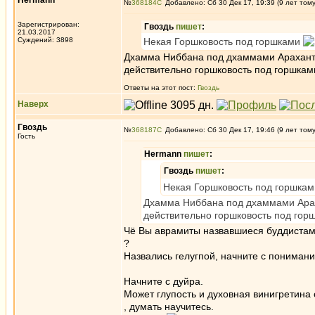
Hermann
№
368184
Добавлено: Сб 30 Дек 17, 19:39 (9 лет том
Зарегистрирован:
Гвоздь
пишет
:
21.03.2017
Суждений: 3898
Некая Горшковость под горшками
Дхамма Ниббана под дхаммами Араханта,
действительно горшковость под горшкам
Ответы на этот пост:
Гвоздь
Наверх
Гвоздь
№
368187
Добавлено: Сб 30 Дек 17, 19:46 (9 лет том
Гость
Hermann
пишет
:
Гвоздь
пишет
:
Некая Горшковость под горшка
Дхамма Ниббана под дхаммами Араха
действительно горшковость под гор
Чё Вы аврамиты назвавшиеся буддистами
?
Назвались гелугпой, начните с понимани
Начните с дуйра.
Может глупость и духовная винигретина
, думать научитесь.