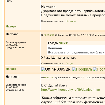
Гость
Hermann
Дхармата это праджняпти, приблизитель
Праджняпти не может влиять на процес
Ответы на этот пост:
Hermann
Наверх
Hermann
№
368169
Добавлено: Сб 30 Дек 17, 19:02 (9 лет том
Зарегистрирован:
Гвоздь
пишет
:
21.03.2017
Суждений: 3898
Hermann
Дхармата это праджняпти, приблизи
У Чже Цонкапы не так.
Ответы на этот пост:
Гвоздь
Наверх
Hermann
№
368174
Добавлено: Сб 30 Дек 17, 19:21 (9 лет том
Зарегистрирован:
Е.С. Далай Лама
21.03.2017
http://www.theosophy.ru/lib/dalaiper.htm
Суждений: 3898
Таким образом, в системе наивысш
служащий базисом всех феноменов ц