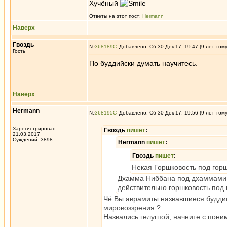
Хучёный
Ответы на этот пост:
Hermann
Наверх
Гвоздь
№
368189
Добавлено: Сб 30 Дек 17, 19:47 (9 лет том
Гость
По буддийски думать научитесь.
Наверх
Hermann
№
368195
Добавлено: Сб 30 Дек 17, 19:56 (9 лет том
Зарегистрирован:
Гвоздь
пишет
:
21.03.2017
Суждений: 3898
Hermann
пишет
:
Гвоздь
пишет
:
Некая Горшковость под го
Дхамма Ниббана под дхаммами Ар
действительно горшковость под
Чё Вы аврамиты назвавшиеся буддис
мировоззрения ?
Назвались гелугпой, начните с пони