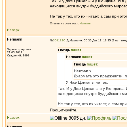
Так. И у Дже Цонкапы и у Кюндюна. И в 
находящихся внутри буддийского мирово
Не так у тех, кто их читает, а сам при э
Ответы на этот пост:
Hermann
Наверх
Hermann
№
368182
Добавлено: Сб 30 Дек 17, 19:35 (9 лет том
Зарегистрирован:
Гвоздь
пишет
:
21.03.2017
Суждений: 3898
Hermann
пишет
:
Гвоздь
пишет
:
Hermann
Дхармата это праджняпти, 
У Чже Цонкапы не так.
Так. И у Дже Цонкапы и у Кюндюна. 
находящихся внутри буддийского ми
Не так у тех, кто их читает, а сам п
Процитируйте.
Наверх