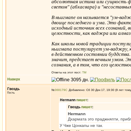
абсолютная истина или сущность ф
светом" (абхасвара) и "несоставны
В ньигмапе он называется "ум-вад
двоице последнего и ума. Это факто
исходный источник всех сознаний, 
целостности, как ваджра или алмаз
Как школы новой традиции постули
ньигмапа постулирует ум-ваджру, к
в действенном состоянии буддства.
значит, предстает вечным умом. Эт
сознания, а в том, что его целостн
Ответы на этот пост:
ТМ
Наверх
Гвоздь
№
368179
Добавлено: Сб 30 Дек 17, 19:30 (9 лет том
Гость
Hermann
пишет
:
Гвоздь
пишет
:
Hermann
Дхармата это праджняпти, приб
У Чже Цонкапы не так.