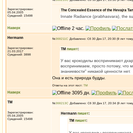
Зарегистрирован:
The Concealed Essence of the Hevajra Ta
05.04.2005
Суждений: 15498
Innate Radiance (prabhasvara), the s
Наверх
Hermann
№
368211
Добавлено: Сб 30 Дек 17, 20:30 (9 лет тому
Зарегистрирован:
ТМ
пишет
:
21.03.2017
Суждений: 3898
У вас крокодилы воспринимают дхар
воспринимаем, просто потому, что мы
знаниевости" никакой ценности нет.
Она и есть природа будды.
Ответы на этот пост:
ТМ
Наверх
ТМ
№
368213
Добавлено: Сб 30 Дек 17, 20:34 (9 лет том
Зарегистрирован:
Hermann
пишет
:
05.04.2005
Суждений: 15498
ТМ
пишет
:
У вас крокодилы воспринимают 