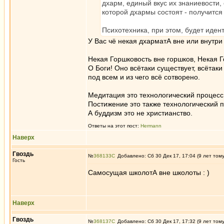
дхарм, единый вкус их знаниевости,
которой дхармы состоят - получится
Психотехника, при этом, будет иден
У Вас чё некая дхарматА вне или внутр
Некая Горшковость вне горшков, Некая 
О Боги! Оно всётаки существует, всётак
под всем и из чего всё сотворено.
Медитация это технологический процесс
Постижение это также технологический п
А буддизм это не христианство.
Ответы на этот пост:
Hermann
Наверх
Гвоздь
№
368133
Добавлено: Сб 30 Дек 17, 17:04 (9 лет том
Гость
Самосущая школотА вне школоты : )
Наверх
Гвоздь
№
368137
Добавлено: Сб 30 Дек 17, 17:32 (9 лет том