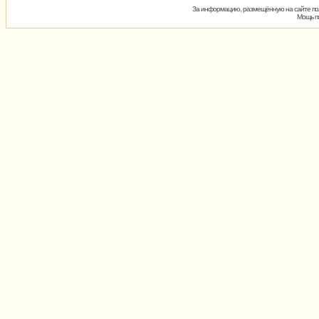
За информацию, размещённую на сайте пол
Мощь пх