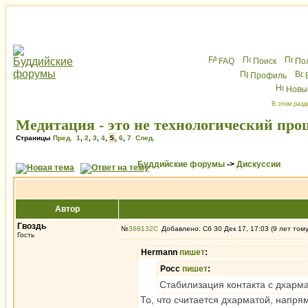
FAQ
Поиск
По
Профиль
Новы
В этом разд
Медитация - это не технологический про
Страницы
Пред.
1
,
2
,
3
,
4
,
5
,
6
,
7
След.
Буддийские форумы
->
Дискуссии
Автор
Гвоздь
№
368132
Добавлено: Сб 30 Дек 17, 17:03 (9 лет том
Гость
Hermann
пишет
:
Росс
пишет
:
Стабилизация контакта с дхарма
То, что считается дхарматой, напря