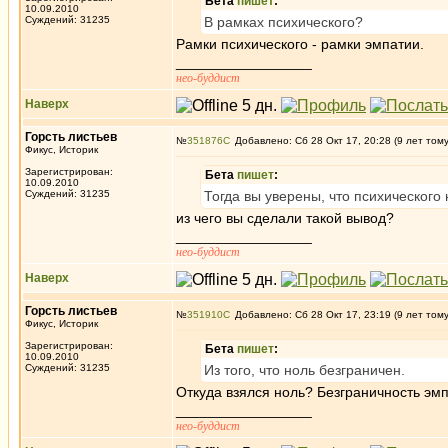
Бета
пишет
:
10.09.2010
Суждений: 31235
В рамках психического?
Рамки психического - рамки эмпатии.
_________________
нео-буддист
Наверх
Горсть листьев
№
351876
Добавлено: Сб 28 Окт 17, 20:28 (9 лет том
Фикус, Историк
Зарегистрирован:
Бета
пишет
:
10.09.2010
Суждений: 31235
Тогда вы уверены, что психического 
из чего вы сделали такой вывод?
_________________
нео-буддист
Наверх
Горсть листьев
№
351910
Добавлено: Сб 28 Окт 17, 23:19 (9 лет том
Фикус, Историк
Зарегистрирован:
Бета
пишет
:
10.09.2010
Суждений: 31235
Из того, что ноль безграничен.
Откуда взялся ноль? Безграничность эм
_________________
нео-буддист