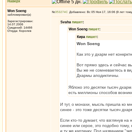
Наверх
Won Soeng
№
353274
Добавлено: Вс 05 Ноя 17, 16:06 (9 лет том
заблокирован(а)
Зарегистрирован:
Svaha
пишет
:
14.07.2006
Суждений: 14466
Won Soeng
пишет
:
Откуда: Королев
Кира
пишет
:
Won Soeng
Как это у дхарм нет конкркт
Вот прямо здесь и сейчас вы
Вы же не сомневаетесь в в
Дхармы аподиктичны.
Яблоко это десятки тысяч дхарм.
есть миллионы способов возник
И тут, о монахи, мысль пришла ко мн
синее - это тоже десятки тысяч дхар
Если кто-то думает, что взглянув на
синее или серое, это подобно тому,
и ту же картинку. Под названием "экр