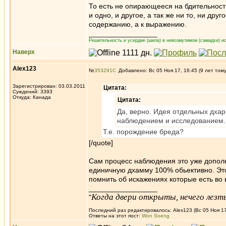
То есть не опирающееся на бдительност
и одно, и другое, а так же ни то, ни дру
содержанию, а к выражению.
_________________
Решительность и усердие (шила) в невозмутимом (самадхи) ис
Наверх
Alex123
№
353291
Добавлено: Вс 05 Ноя 17, 16:45 (9 лет том
Зарегистрирован: 03.03.2011
Цитата:
Суждений: 3393
Откуда: Канада
Цитата:
Да, верно. Идея отдельных дхар
наблюдением и исследованием.
Т.е. порождение бреда?
[/quote]
Сам процесс наблюдения это уже допол
единичную дхамму 100% обьективно. Это 
помнить об искажениях которые есть во
_________________
Когда двери открыты, нечего лезть
"
Последний раз редактировалось: Alex123 (Вс 05 Ноя 17
Ответы на этот пост:
Won Soeng