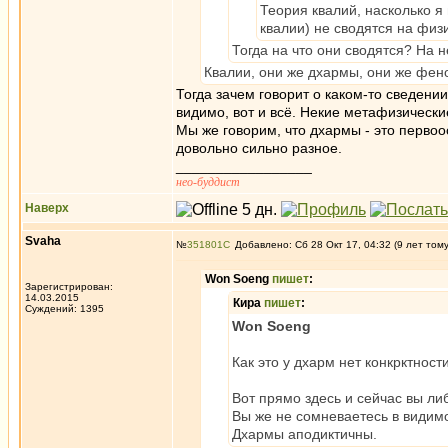
Теория квалий, насколько я
квалии) не сводятся на фи
Тогда на что они сводятся? На 
Квалии, они же дхармы, они же фено
Тогда зачем говорит о каком-то сведени
видимо, вот и всё. Некие метафизически
Мы же говорим, что дхармы - это первоо
довольно сильно разное.
_________________
нео-буддист
Наверх
Svaha
№
351801
Добавлено: Сб 28 Окт 17, 04:32 (9 лет том
Won Soeng
пишет
:
Зарегистрирован:
14.03.2015
Кира
пишет
:
Суждений: 1395
Won Soeng
Как это у дхарм нет конкрктност
Вот прямо здесь и сейчас вы либ
Вы же не сомневаетесь в видим
Дхармы аподиктичны.