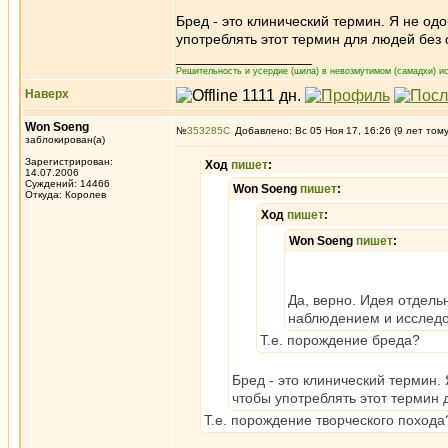
Бред - это клинический термин. Я не од
употреблять этот термин для людей без 
_________________
Решительность и усердие (шила) в невозмутимом (самадхи) ис
Наверх
Won Soeng
№
353285
Добавлено: Вс 05 Ноя 17, 16:26 (9 лет том
заблокирован(а)
Зарегистрирован:
Ход
пишет
:
14.07.2006
Суждений: 14466
Won Soeng
пишет
:
Откуда: Королев
Ход
пишет
:
Won Soeng
пишет
:
Да, верно. Идея отдель
наблюдением и исслед
Т.е. порождение бреда?
Бред - это клинический термин.
чтобы употреблять этот термин 
Т.е. порождение творческого похода