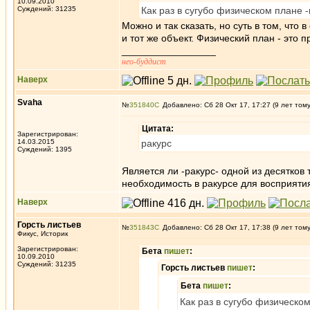
10.09.2010
Суждений: 31235
Как раз в сугубо физическом плане 
Можно и так сказать, но суть в том, что
и тот же объект. Физический план - это 
_________________
нео-буддист
Наверх
Svaha
№
351840
Добавлено: Сб 28 Окт 17, 17:27 (9 лет том
Цитата:
Зарегистрирован:
14.03.2015
ракурс
Суждений: 1395
Является ли -ракурс- одной из десятков 
необходимость в ракурсе для восприяти
Наверх
Горсть листьев
№
351843
Добавлено: Сб 28 Окт 17, 17:38 (9 лет том
Фикус, Историк
Зарегистрирован:
Бета
пишет
:
10.09.2010
Суждений: 31235
Горсть листьев
пишет
:
Бета
пишет
:
Как раз в сугубо физическо