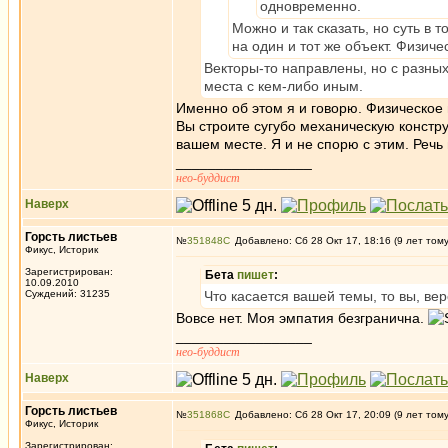
одновременно.
Можно и так сказать, но суть в 
на один и тот же объект. Физиче
Векторы-то направлены, но с разных
места с кем-либо иным.
Именно об этом я и говорю. Физическое 
Вы строите сугубо механическую констру
вашем месте. Я и не спорю с этим. Речь 
_________________
нео-буддист
Наверх
Горсть листьев
№
351848
Добавлено: Сб 28 Окт 17, 18:16 (9 лет том
Фикус, Историк
Зарегистрирован:
Бета
пишет
:
10.09.2010
Суждений: 31235
Что касается вашей темы, то вы, ве
Вовсе нет. Моя эмпатия безгранична.
_________________
нео-буддист
Наверх
Горсть листьев
№
351868
Добавлено: Сб 28 Окт 17, 20:09 (9 лет том
Фикус, Историк
Зарегистрирован: