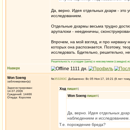
Да, верно. Идея отдельных дхарм - это
исследованием.
Отдельные дхармы весьма трудно дости
арупалоки - неединичны, сконструирован
Впрочем, на мой взгляд, и про нирвану н
которых она распознается. Поэтому, тео
исследовать. Бдительно, решительно, не
_________________
Решительность и усердие (шила) в невозмутимом (самадхи) ис
Наверх
Won Soeng
№
353283
Добавлено: Вс 05 Ноя 17, 16:21 (9 лет том
заблокирован(а)
Зарегистрирован:
Ход
пишет
:
14.07.2006
Суждений: 14466
Won Soeng
пишет
:
Откуда: Королев
Да, верно. Идея отдельных дхар
наблюдением и исследованием.
Т.е. порождение бреда?