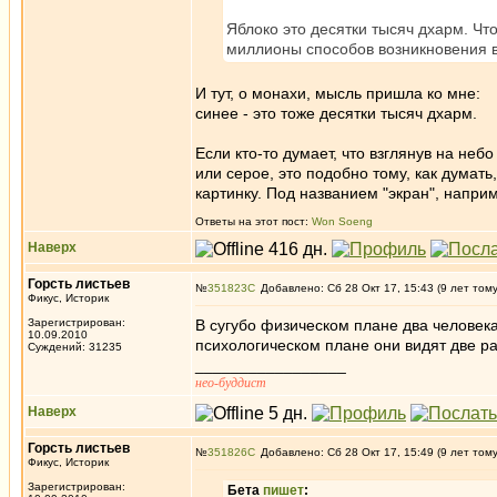
Яблоко это десятки тысяч дхарм. Что
миллионы способов возникновения в
И тут, о монахи, мысль пришла ко мне:
синее - это тоже десятки тысяч дхарм.
Если кто-то думает, что взглянув на неб
или серое, это подобно тому, как думат
картинку. Под названием "экран", наприме
Ответы на этот пост:
Won Soeng
Наверх
Горсть листьев
№
351823
Добавлено: Сб 28 Окт 17, 15:43 (9 лет том
Фикус, Историк
Зарегистрирован:
В сугубо физическом плане два человека,
10.09.2010
психологическом плане они видят две р
Суждений: 31235
_________________
нео-буддист
Наверх
Горсть листьев
№
351826
Добавлено: Сб 28 Окт 17, 15:49 (9 лет том
Фикус, Историк
Зарегистрирован:
Бета
пишет
: