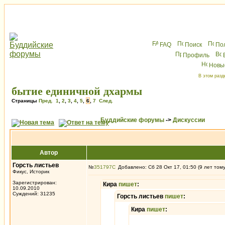
FAQ
Поиск
По
Профиль
Новы
В этом разд
бытие единичной дхармы
Страницы
Пред.
1
,
2
,
3
,
4
,
5
,
6
,
7
След.
Буддийские форумы
->
Дискуссии
Автор
Горсть листьев
№
351797
Добавлено: Сб 28 Окт 17, 01:50 (9 лет том
Фикус, Историк
Зарегистрирован:
Кира
пишет
:
10.09.2010
Суждений: 31235
Горсть листьев
пишет
:
Кира
пишет
: