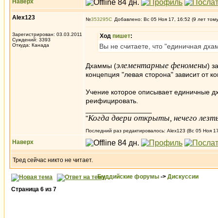
Наверх
Alex123
№
353295
Добавлено: Вс 05 Ноя 17, 16:52 (9 лет том
Зарегистрирован: 03.03.2011
Ход
пишет
:
Суждений: 3393
Откуда: Канада
Вы не считаете, что "единичная дха
элементарные феномены
Дхаммы (
) з
концепция "левая сторона" зависит от к
Учение которое описывает единичные дх
реифицировать.
_________________
Когда двери открыты, нечего лезть
"
Последний раз редактировалось: Alex123 (Вс 05 Ноя 17,
Наверх
Тред сейчас никто не читает.
Буддийские форумы
->
Дискуссии
Страница
6
из
7