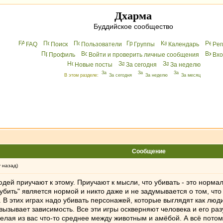
Дхарма
Буддийское сообщество
FAQ
Поиск
Пользователи
Группы
Календарь
Peг
Профиль
Войти и проверить личные сообщения
Вхo
Новые посты
За сегодня
За неделю
В этом разделе:
За сегодня
За неделю
За месяц
Сообщение
у назад)
дей приучают к этому. Приучают к мысли, что убивать - это норма
"убить" является нормой и никто даже и не задумывается о том, чт
 В этих играх надо убивать персонажей, которые выглядят как люди
 вызывает зависимость. Все эти игры оскверняют человека и его раз
ая из вас что-то среднее между животным и амёбой. А всё потому,