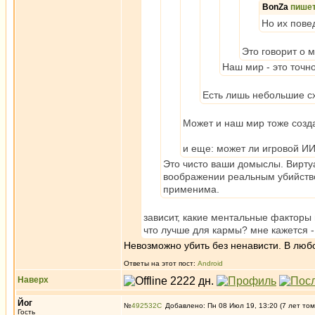
BonZa
пише
Но их пове
Это говорит о 
Наш мир - это точн
Есть лишь небольшие с
Может и наш мир тоже созд
и еще: может ли игровой ИИ
Это чисто ваши домыслы. Вирту
воображении реальным убийство
применима.
зависит, какие ментальные факторы 
что лучше для кармы? мне кажется -
Невозможно убить без ненависти. В любо
Ответы на этот пост:
Android
Наверх
Йог
№
492532
Добавлено: Пн 08 Июл 19, 13:20 (7 лет том
Гость