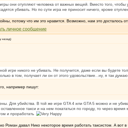
 игры они отупляют человека от важных вещей. Вместо того, чтобы у
адятся убивать. Но по сути игра не приносит ничего, кроме отупле
ойны, потому что им это нравится. Возможно, нам это досталось 
у назад)
ой игре никого не убивать. Не получится, даже если вы будете тол
лько в том, получает ли он от этого удовольствие...ну, я так думаю
его, например пишут:
ны. Для убийства. В той же игре GTA 4 или GTA 5 можно и не убиват
 оставленное такси и на нем покататься по городу, то через время
стом и проработать
ько Роман давал Нико некоторое время работать таксистом. А вот в