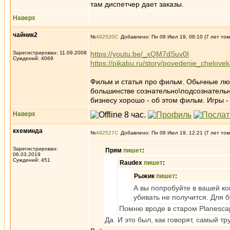
там диспетчер дает заказы.
Наверх
чайник2
№
492520
Добавлено: Пн 08 Июл 19, 08:10 (7 лет том
Зарегистрирован: 11.09.2008
https://youtu.be/_xQM7dSuv0I
Суждений: 4069
https://pikabu.ru/story/povedenie_chelo
Фильм и статья про фильм. Обычные лю
большинстве сознательно\подсознательн
бизнесу хорошо - об этом фильм. Игры -
Наверх
кхеминда
№
492527
Добавлено: Пн 08 Июл 19, 12:21 (7 лет том
Зарегистрирован:
Прям
пишет
:
06.03.2019
Суждений: 451
Raudex
пишет
:
Рыжик
пишет
:
А вы попробуйте в вашей ко
убивать не получится. Для б
Помню вроде в старом Planescap
Да. И это был, как говорят, самый 