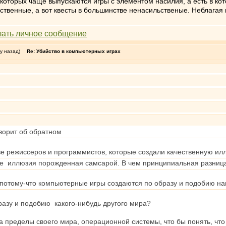
в которых чаще выпускаются игры с элементом насилия, а есть в к
твенные, а вот квесты в большинстве ненасильственые. Неблагая ка
у назад)
Re: Убийство в компьютерных играх
ворит об обратном
ве режиссеров и программистов, которые создали качественную ил
 же иллюзия порожденная самсарой. В чем принципиальная разниц
 потому-что компьютерные игры создаются по образу и подобию на
разу и подобию какого-нибудь другого мира?
а пределы своего мира, операционной системы, что бы понять, что