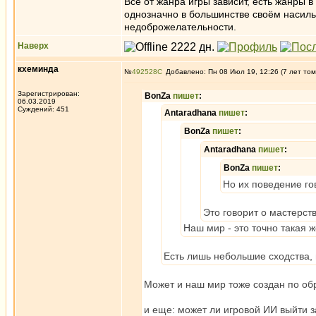
Всё от жанра игры зависит, есть жанры 
однозначно в большинстве своём насильс
недоброжелательности.
Наверх
кхеминда
№
492528
Добавлено: Пн 08 Июл 19, 12:26 (7 лет том
Зарегистрирован:
BonZa
пишет
:
06.03.2019
Суждений: 451
Antaradhana
пишет
:
BonZa
пишет
:
Antaradhana
пишет
:
BonZa
пишет
:
Но их поведение го
Это говорит о мастерст
Наш мир - это точно такая
Есть лишь небольшие сходства,
Может и наш мир тоже создан по об
и еще: может ли игровой ИИ выйти з