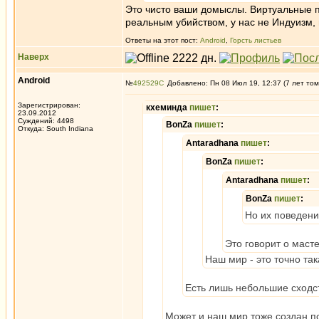
Это чисто ваши домыслы. Виртуальные п
реальным убийством, у нас не Индуизм,
Ответы на этот пост:
Android
,
Горсть листьев
Наверх
Android
№
492529
Добавлено: Пн 08 Июл 19, 12:37 (7 лет том
Зарегистрирован:
кхеминда
пишет
:
23.09.2012
Суждений: 4498
BonZa
пишет
:
Откуда: South Indiana
Antaradhana
пишет
:
BonZa
пишет
:
Antaradhana
пишет
:
BonZa
пишет
:
Но их поведени
Это говорит о маст
Наш мир - это точно т
Есть лишь небольшие сходс
Может и наш мир тоже создан п