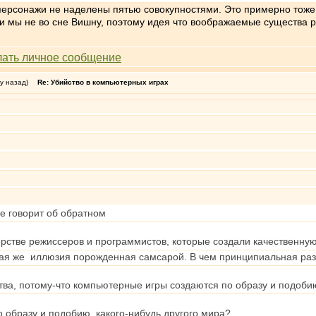
ерсонажи не наделены пятью совокупностями. Это примерно тоже 
 и мы не во сне Вишну, поэтому идея что воображаемые существа 
у назад)
Re: Убийство в компьютерных играх
е говорит об обратном
ерстве режиссеров и программистов, которые создали качественну
акая же иллюзия порожденная самсарой. В чем принципиальная раз
тва, потому-что компьютерные игры создаются по образу и подоби
о образу и подобию какого-нибудь другого мира?