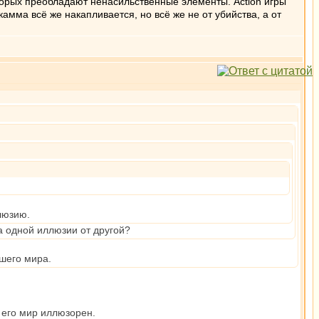
оторых преобладают ненасильственные элементы. Action игры
мма всё же накапливается, но всё же не от убийства, а от
люзию.
а одной иллюзии от другой?
шего мира.
 его мир иллюзорен.