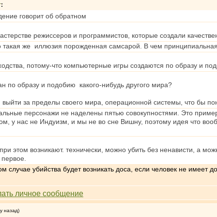
т
:
дение говорит об обратном
мастерстве режиссеров и программистов, которые создали качеств
о такая же иллюзия порожденная самсарой. В чем принципиальная
ходства, потому-что компьютерные игры создаются по образу и по
ан по образу и подобию какого-нибудь другого мира?
 выйти за пределы своего мира, операционной системы, что бы пон
альные персонажи не наделены пятью совокупностями. Это примерн
м, у нас не Индуизм, и мы не во сне Вишну, поэтому идея что во
при этом возникают. технически, можно убить без ненависти, а мо
 первое.
м случае убийства будет возникать доса, если человек не имеет до
у назад)