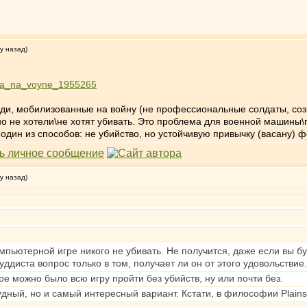
у назад)
veka_na_voyne_1955265
ди, мобилизованные на войну (не профессиональные солдаты, соз
о не хотели\не хотят убивать. Это проблема для военной машины\
 один из способов: не убийство, но устойчивую привычку (васану) 
у назад)
мпьютерной игре никого не убивать. Не получится, даже если вы бу
уддиста вопрос только в том, получает ли он от этого удовольствие..
e можно было всю игру пройти без убийств, ну или почти без.
трудный, но и самый интересный вариант. Кстати, в философии Plain