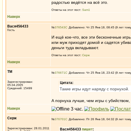
радостью ведётся на всё это.
Ответы на этот пост:
Sam1
Наверх
Вася456433
№
376543
Добавлено: Чт 25 Янв 18, 08:45 (9 лет том
Гость
И ещё кое-что, все эти бесконечные игр
или муж приходят домой и садятся убива
деньги туда вкладывают.
Ответы на этот пост:
Серж
Наверх
ТМ
№
376671
Добавлено: Чт 25 Янв 18, 23:42 (9 лет том
Зарегистрирован:
Цитата:
05.04.2005
Суждений: 15499
Такие игры идут наряду с порнухой.
А порнуха лучше, чем игры с убийством,
Наверх
Серж
№
376701
Добавлено: Пт 26 Янв 18, 04:32 (9 лет том
Зарегистрирован: 28.01.2011
Вася456433
пишет
: