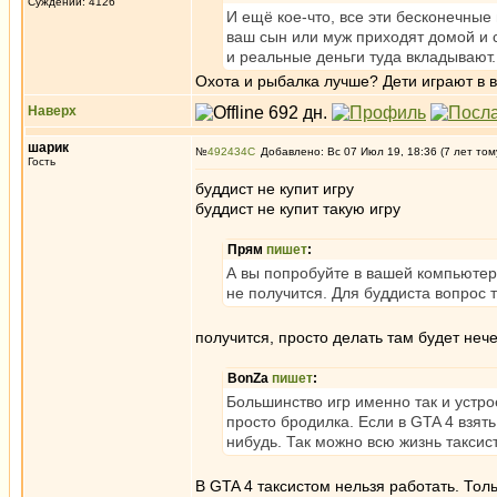
Суждений: 4126
И ещё кое-что, все эти бесконечные
ваш сын или муж приходят домой и с
и реальные деньги туда вкладывают.
Охота и рыбалка лучше? Дети играют в в
Наверх
шарик
№
492434
Добавлено: Вс 07 Июл 19, 18:36 (7 лет том
Гость
буддист не купит игру
буддист не купит такую игру
Прям
пишет
:
А вы попробуйте в вашей компьютерн
не получится. Для буддиста вопрос то
получится, просто делать там будет неч
BonZa
пишет
:
Большинство игр именно так и устрое
просто бродилка. Если в GTA 4 взять
нибудь. Так можно всю жизнь такси
В GTA 4 таксистом нельзя работать. Тол