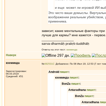
и еще: может ли игровой ИИ вый
Это чисто ваши домыслы. Виртуальн
воображении реальным убийством, у
применима.
зависит, какие ментальные факторы при 
лучше для кармы? мне кажется - первое
_________________
sarva-dharmāḥ prakṛti-śuddhāḥ
Ответы на этот пост:
кхеминда
Наверх
кхеминда
№
492531
Добавлено: Пн 08 Июл 19, 12:53 (7 лет том
Зарегистрирован:
Android
пишет
:
06.03.2019
Суждений: 451
кхеминда
пишет
:
BonZa
пишет
:
Antaradhana
пишет
:
BonZa
пишет
:
Antaradhana
пиш