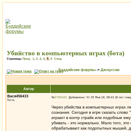
Убийство в компьютерных играх (бота)
Страницы
Пред.
1
,
2
,
3
,
4
,
5
,
6
След.
Буддийские форумы
->
Дискуссии
Автор
Вася456433
№
376542
Добавлено: Чт 25 Янв 18, 08:41 (9 лет том
Гость
Через убийства в компьютерных играх лю
сознания. Сегодня в игре сказать слово 
играют в контр страйк или подобные ему.
убивать - это нормально. Мало того, это
обрабатывают как подопытных мышей, дел