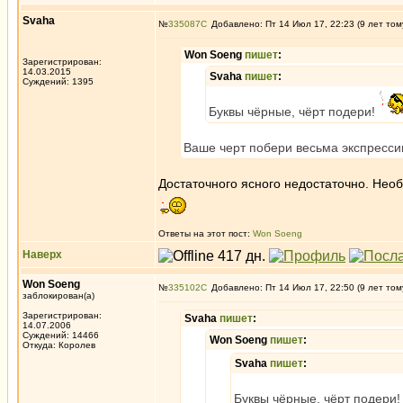
Svaha
№
335087
Добавлено: Пт 14 Июл 17, 22:23 (9 лет том
Won Soeng
пишет
:
Зарегистрирован:
14.03.2015
Svaha
пишет
:
Суждений: 1395
Буквы чёрные, чёрт подери!
Ваше черт побери весьма экспресси
Достаточного ясного недостаточно. Нео
Ответы на этот пост:
Won Soeng
Наверх
Won Soeng
№
335102
Добавлено: Пт 14 Июл 17, 22:50 (9 лет том
заблокирован(а)
Зарегистрирован:
Svaha
пишет
:
14.07.2006
Суждений: 14466
Won Soeng
пишет
:
Откуда: Королев
Svaha
пишет
:
Буквы чёрные, чёрт подери