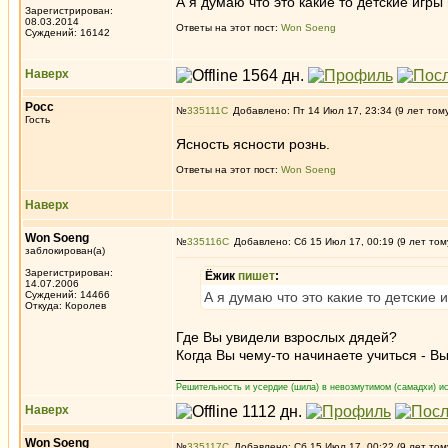
А я думаю что это какие то детские игры 
Зарегистрирован:
08.03.2014
Ответы на этот пост:
Won Soeng
Суждений: 16142
Наверх
Росс
№
335111
Добавлено: Пт 14 Июл 17, 23:34 (9 лет том
Гость
Ясность ясности рознь.
Ответы на этот пост:
Won Soeng
Наверх
Won Soeng
№
335116
Добавлено: Сб 15 Июл 17, 00:19 (9 лет том
заблокирован(а)
Зарегистрирован:
Ёжик
пишет
:
14.07.2006
Суждений: 14466
А я думаю что это какие то детские 
Откуда: Королев
Где Вы увидели взрослых дядей?
Когда Вы чему-то начинаете учиться - В
_________________
Решительность и усердие (шила) в невозмутимом (самадхи) ис
Наверх
Won Soeng
№
335117
Добавлено: Сб 15 Июл 17, 00:22 (9 лет том