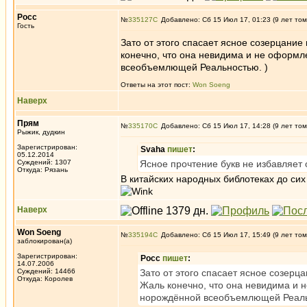
Росс
№
335127
Добавлено: Сб 15 Июл 17, 01:23 (9 лет том
Гость
Зато от этого спасает ясное созерцани
конечно, что она невидима и не оформл
всеобъемлющей Реальностью. )
Ответы на этот пост:
Won Soeng
Наверх
Прям
№
335170
Добавлено: Сб 15 Июл 17, 14:28 (9 лет том
Рыжик, дудкин
Зарегистрирован:
Svaha
пишет
:
05.12.2014
Суждений: 1307
Ясное прочтение букв не избавляет 
Откуда: Рязань
В китайских народных библотеках до сих
Наверх
Won Soeng
№
335194
Добавлено: Сб 15 Июл 17, 15:49 (9 лет том
заблокирован(а)
Зарегистрирован:
Росс
пишет
:
14.07.2006
Суждений: 14466
Зато от этого спасает ясное созер
Откуда: Королев
Жаль конечно, что она невидима и 
норождённой всеобъемлющей Реаль