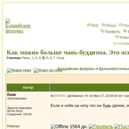
FAQ
Поиск
По
Профиль
Новы
В этом разд
Как можно больше чань-буддизма. Это осн
Страницы
Пред.
1
,
2
,
3
,
4
,
5
,
6
,
7
След.
Буддийские форумы
->
Дальневосточны
Автор
Ёжик
№
335074
Добавлено: Пт 14 Июл 17, 22:00 (9 лет том
заблокирован
Если я себе на ногу что ни будь уроню, 
Зарегистрирован:
08.03.2014
Суждений: 16142
Наверх