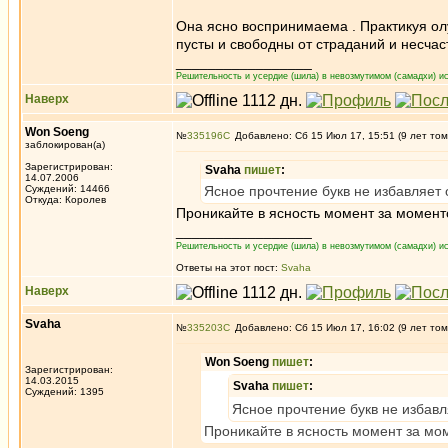
Она ясно воспринимаема . Практикуя ол
пусты и свободны от страданий и несчас
_________________
Решительность и усердие (шила) в невозмутимом (самадхи) ис
Наверх
Won Soeng
№
335196
Добавлено: Сб 15 Июл 17, 15:51 (9 лет том
заблокирован(а)
Зарегистрирован:
Svaha
пишет
:
14.07.2006
Суждений: 14466
Ясное прочтение букв не избавляет 
Откуда: Королев
Проникайте в ясность момент за моменто
_________________
Решительность и усердие (шила) в невозмутимом (самадхи) ис
Ответы на этот пост:
Svaha
Наверх
Svaha
№
335203
Добавлено: Сб 15 Июл 17, 16:02 (9 лет том
Won Soeng
пишет
:
Зарегистрирован:
14.03.2015
Svaha
пишет
:
Суждений: 1395
Ясное прочтение букв не избавл
Проникайте в ясность момент за мом