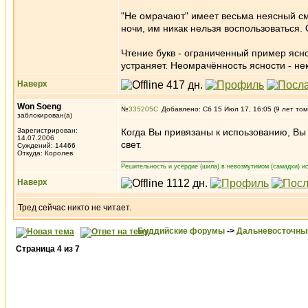
"Не омрачают" имеет весьма неясный смы
ночи, им никак нельзя воспользоваться.
Чтение букв - ограниченный пример ясно
устраняет. Неомрачённость ясности - не
Наверх
Won Soeng
№
335205
Добавлено: Сб 15 Июл 17, 16:05 (9 лет том
заблокирован(а)
Зарегистрирован:
Когда Вы привязаны к испоьзованию, Вы 
14.07.2006
свет.
Суждений: 14466
Откуда: Королев
_________________
Решительность и усердие (шила) в невозмутимом (самадхи) ис
Наверх
Тред сейчас никто не читает.
Буддийские форумы
->
Дальневосточны
Страница
4
из
7