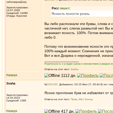
заблокирован(а)
Зарегистрирован:
Росс
пишет
:
14.07.2006
Суждений: 14466
Ясность ясности рознь.
Откуда: Королев
Вы либо распознали эти буквы, слова и 
частичной нет, слегка размытой нет. Вы
возникает ясность. 100%. Потом вниман
либо 0.
Потому что возникновение ясности это 
100% каждый момент. Сомнения не прек
Вот и вся Дхарма о нерожденной, изнач
_________________
Решительность и усердие (шила) в невозмутимом (самадхи) ис
Ответы на этот пост:
Svaha
Наверх
Svaha
№
335125
Добавлено: Сб 15 Июл 17, 00:44 (9 лет том
Ясное прочтение букв не избавляет от т
Зарегистрирован:
14.03.2015
Ответы на этот пост:
Прям
,
Won Soeng
Суждений: 1395
Наверх