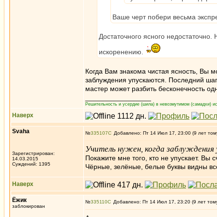
Ваше черт побери весьма экспре
Достаточного ясного недостаточно. 
искоренению.
Когда Вам знакома чистая ясность, Вы м
заблуждения упускаются. Последний шаг
мастер может разбить бесконечность о
_________________
Решительность и усердие (шила) в невозмутимом (самадхи) ис
Наверх
Svaha
№
335107
Добавлено: Пт 14 Июл 17, 23:00 (9 лет том
Учитель нужен, когда заблуждения
Зарегистрирован:
Покажите мне того, кто не упускает. Вы 
14.03.2015
Суждений: 1395
Чёрные, зелёные, белые буквы видны вс
Наверх
Ёжик
№
335110
Добавлено: Пт 14 Июл 17, 23:20 (9 лет том
заблокирован