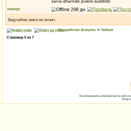
sarva-dharmāḥ prakṛti-śuddhāḥ
Наверх
Тред сейчас никто не читает.
Буддийские форумы
->
Чайная
Страница
5
из
7
За информацию, размещённую на сайте пол
Мощь пх