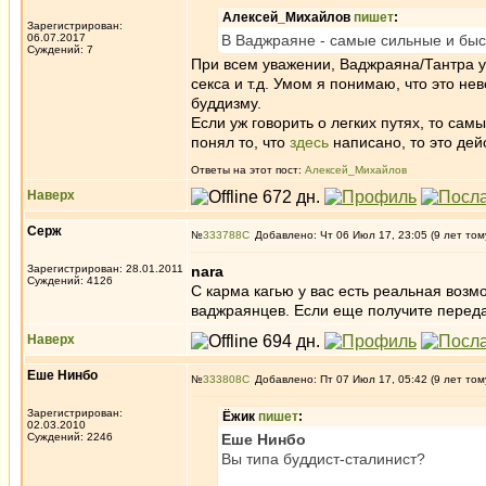
Алексей_Михайлов
пишет
:
Зарегистрирован:
06.07.2017
В Ваджраяне - самые сильные и быс
Суждений: 7
При всем уважении, Ваджраяна/Тантра у
секса и т.д. Умом я понимаю, что это не
буддизму.
Если уж говорить о легких путях, то са
понял то, что
здесь
написано, то это дей
Ответы на этот пост:
Алексей_Михайлов
Наверх
Серж
№
333788
Добавлено: Чт 06 Июл 17, 23:05 (9 лет том
Зарегистрирован: 28.01.2011
nara
Суждений: 4126
С карма кагью у вас есть реальная возмо
ваджраянцев. Если еще получите передач
Наверх
Еше Нинбо
№
333808
Добавлено: Пт 07 Июл 17, 05:42 (9 лет том
Зарегистрирован:
Ёжик
пишет
:
02.03.2010
Суждений: 2246
Еше Нинбо
Вы типа буддист-сталинист?