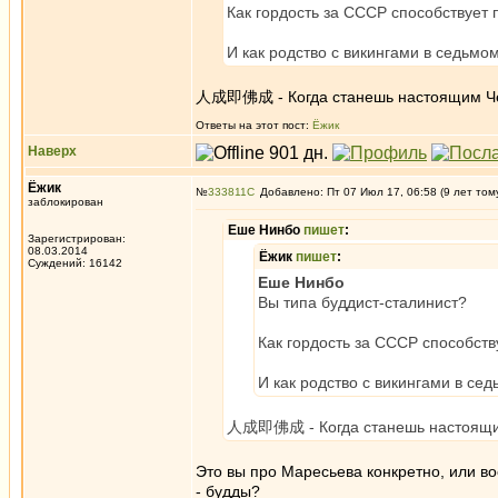
Как гордость за СССР способствует
И как родство с викингами в седьмо
人成即佛成 - Когда станешь настоящим Чел
Ответы на этот пост:
Ёжик
Наверх
Ёжик
№
333811
Добавлено: Пт 07 Июл 17, 06:58 (9 лет том
заблокирован
Еше Нинбо
пишет
:
Зарегистрирован:
08.03.2014
Ёжик
пишет
:
Суждений: 16142
Еше Нинбо
Вы типа буддист-сталинист?
Как гордость за СССР способст
И как родство с викингами в се
人成即佛成 - Когда станешь настоящим 
Это вы про Маресьева конкретно, или во
- будды?