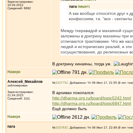
Зарегистрирован:
10.04.2012
nara
пишет
:
Суждений: 6892
А как вообще относятся друг к 
конфессиям, т.е. "все - сектант
Между тхеравадой и махаяной суще
заложены в доктрину махаяны при ее
отличаются трактовками. Что же кас
людей и исторических реалий, и эти
сосуществования, до религиозных в
В доктрину хинаяны, тогда уж.
Наверх
Алексей_Михайлов
№
333775
Добавлено: Чт 06 Июл 17, 21:55 (9 лет том
заблокирован
Зарегистрирован:
В архивах покопался:
21.04.2015
http://dharma.org.ru/board/topic5242.html
Суждений: 1111
http://dharma.org.ru/board/topic6847.html
Ещё должно быть
Наверх
nara
№
333783
Добавлено: Чт 06 Июл 17, 22:49 (9 лет том