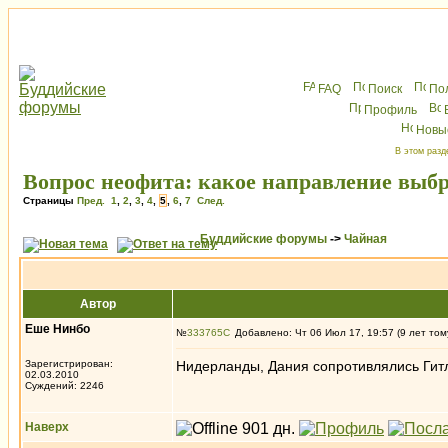
FAQ
Поиск
По
Профиль
Новы
В этом разд
Вопрос неофита: какое направление выб
Страницы
Пред.
1
,
2
,
3
,
4
,
5
,
6
,
7
След.
Буддийские форумы
->
Чайная
Автор
Еше Нинбо
№
333765
Добавлено: Чт 06 Июл 17, 19:57 (9 лет том
Зарегистрирован:
Нидерланды, Дания сопротивлялись Гитле
02.03.2010
Суждений: 2246
Наверх