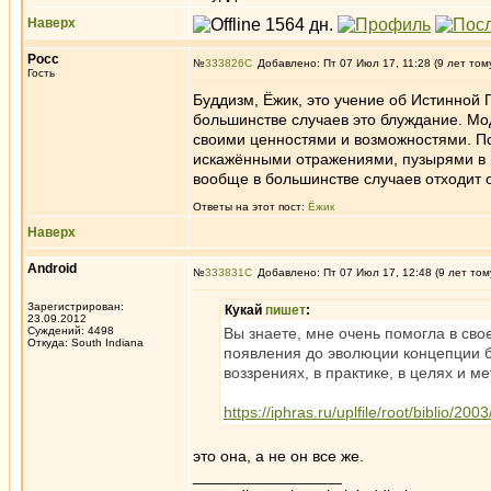
Наверх
Росс
№
333826
Добавлено: Пт 07 Июл 17, 11:28 (9 лет том
Гость
Буддизм, Ёжик, это учение об Истинной П
большинстве случаев это блуждание. Мод
своими ценностями и возможностями. П
искажёнными отражениями, пузырями в 
вообще в большинстве случаев отходит о
Ответы на этот пост:
Ёжик
Наверх
Android
№
333831
Добавлено: Пт 07 Июл 17, 12:48 (9 лет том
Зарегистрирован:
Кукай
пишет
:
23.09.2012
Суждений: 4498
Вы знаете, мне очень помогла в сво
Откуда: South Indiana
появления до эволюции концепции б
воззрениях, в практике, в целях и ме
https://iphras.ru/uplfile/root/biblio/2
это она, а не он все же.
_________________