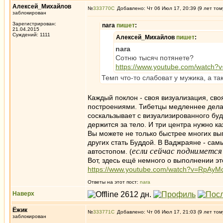
Алексей_Михайлов
№
333770
Добавлено: Чт 06 Июл 17, 20:39 (9 лет том
заблокирован
Зарегистрирован:
nara
пишет
:
21.04.2015
Суждений: 1111
Алексей_Михайлов
пишет
:
nara
Сотню тысяч потянете?
https://www.youtube.com/watch?
Темп что-то слабоват у мужика, а т
Каждый поклон - своя визуализация, сво
построениями. Тибетцы медленнее делаю
соскальзывает с визуализированного буд
держится за тело. И три центра нужно к
Вы можете не только быстрее многих вы
других стать Буддой. В Ваджраяне - са
если сейчас поднимется
автостопом. (
Вот, здесь ещё немного о выполнении эт
https://www.youtube.com/watch?v=RpAyM
Ответы на этот пост:
nara
Наверх
Ёжик
№
333771
Добавлено: Чт 06 Июл 17, 21:03 (9 лет том
заблокирован