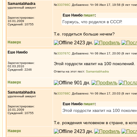
Samantabhadra
№
333766
Добавлено: Чт 06 Июл 17, 19:58 (9 лет том
удаленный аккаунт
Еше Нинбо
пишет
:
Зарегистрирован:
10.01.2009
Горжусь, что родился в СССР.
Суждений: 10755
Т.е. гордиться больше нечем?
Наверх
Еше Нинбо
№
333767
Добавлено: Чт 06 Июл 17, 20:00 (9 лет том
Зарегистрирован:
Этой гордости хватит на 100 поколений.
02.03.2010
Суждений: 2246
Ответы на этот пост:
Samantabhadra
Наверх
Samantabhadra
№
333768
Добавлено: Чт 06 Июл 17, 20:03 (9 лет том
удаленный аккаунт
Еше Нинбо
пишет
:
Зарегистрирован:
10.01.2009
Этой гордости хватит на 100 поколе
Суждений: 10755
Т.е. рождения человеком в стране, в ко
Наверх