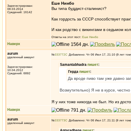
Еше Нинбо
Зарегистрирован:
Вы типа буддист-сталинист?
08.03.2014
Суждений: 16142
Как гордость за СССР способствует пра
И как родство с викингами в седьмом ко
Ответы на этот пост:
Еше Нинбо
Наверх
aurum
№
333772
Добавлено: Чт 06 Июл 17, 21:10 (9 лет том
удаленный аккаунт
Samantabhadra
пишет
:
Зарегистрирован:
10.04.2012
Герда
пишет
:
Суждений: 6892
Да вроде пиво там уже давно за
Возмутительно) Я не в курсе, честно 
Я у них тоже никогда не был. Но из дос
Наверх
aurum
№
333773
Добавлено: Чт 06 Июл 17, 21:11 (9 лет том
удаленный аккаунт
Antaradhana
пишет
: