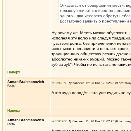
Отказаться от совершения мести, ве
только увеличит количество ненавис
одного - два человека обретут небла
Достаточно заявить о преступлении 
Ну почему же. Месть можно обусловить 
исполняя эту волю или следуя традиции,
чувством долга, без привлечения ненави
испытывает ненависти и не алчет крови,
традиционных обществах резник должен 
абсолютно никаких эмоций. Можно также
зуб за зуб". Чтобы не испытать ненавис
Наверх
Atman Brahmanovich
№
359397
Добавлено: Вт 28 Ноя 17, 02:23 (9 лет том
Гость
А кто куда попадёт - это уже судить не 
Наверх
Atman Brahmanovich
№
359398
Добавлено: Вт 28 Ноя 17, 02:23 (9 лет том
Гость