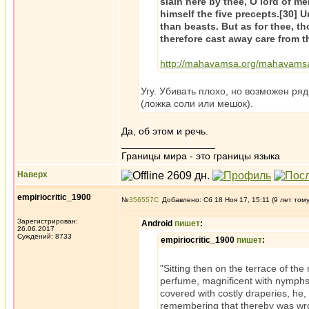
slain here by thee, O lord of m
himself the five precepts.[30] U
than beasts. But as for thee, t
therefore cast away care from th
http://mahavamsa.org/mahavamsa/o
Угу. Убивать плохо, но возможен ряд
(ложка соли или мешок).
Да, об этом и речь.
_________________
Границы мира - это границы языка
Наверх
empiriocritic_1900
№
356557
Добавлено: Сб 18 Ноя 17, 15:11 (9 лет том
Зарегистрирован:
Android
пишет
:
26.06.2017
Суждений: 8733
empiriocritic_1900
пишет
:
"Sitting then on the terrace of the
perfume, magnificent with nymphs i
covered with costly draperies, he, 
remembering that thereby was wrou