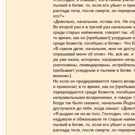
пылкий в битве, то, если его убьют и при
распада тела, после смерти, он перерож
это?»
«Довольно, начальник, оставь это. Не с
Во второй раз и в третий раз начальник
среди старых наёмников, говорят так: «Е
то время, как он [пребывает] усердным 
среди божеств, погибших в битве». Что 
«В самом деле, начальник, мне не достуч
спрашивай меня об этом». Но, всё же, я 
ум уже низок, испорчен, направлен непр
уничтожены, ликвидированы, истреблены».
пребывает усердным и пылким в битве, т
воинов»1.
Но если он придерживается такого воззре
и прикончат, в то время, как он [пребыв
перерождается среди божеств, погибших 
неправильными воззрениями, я говорю те
Когда так было сказано, начальник Йодха
достучался до тебя, когда сказал: «Дово
«Я рыдаю не из-за того, Господин, что 
надували и обманывали те старые наёмн
пылкий в битве, то, если его убьют и при
распада тела, после смерти, он перерож