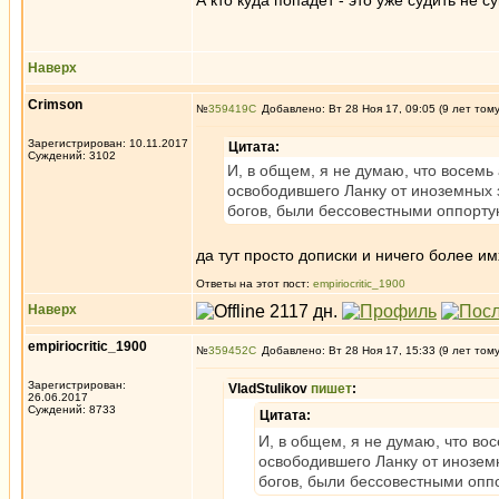
А кто куда попадёт - это уже судить не 
Наверх
Crimson
№
359419
Добавлено: Вт 28 Ноя 17, 09:05 (9 лет том
Зарегистрирован: 10.11.2017
Цитата:
Суждений: 3102
И, в общем, я не думаю, что восемь
освободившего Ланку от иноземных з
богов, были бессовестными оппорту
да тут просто дописки и ничего более и
Ответы на этот пост:
empiriocritic_1900
Наверх
empiriocritic_1900
№
359452
Добавлено: Вт 28 Ноя 17, 15:33 (9 лет том
Зарегистрирован:
VladStulikov
пишет
:
26.06.2017
Суждений: 8733
Цитата:
И, в общем, я не думаю, что во
освободившего Ланку от иноземн
богов, были бессовестными опп