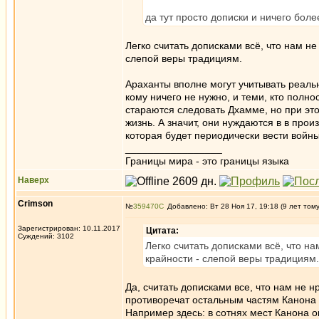
да тут просто дописки и ничего бол
Легко считать дописками всё, что нам н
слепой веры традициям.
Араханты вполне могут учитывать реальн
кому ничего не нужно, и теми, кто полн
стараются следовать Дхамме, но при это
жизнь. А значит, они нуждаются в в прои
которая будет периодически вести войны,
_________________
Границы мира - это границы языка
Наверх
Crimson
№
359470
Добавлено: Вт 28 Ноя 17, 19:18 (9 лет том
Зарегистрирован: 10.11.2017
Цитата:
Суждений: 3102
Легко считать дописками всё, что н
крайности - слепой веры традициям.
Да, считать дописками все, что нам не 
противоречат остальным частям Канона
Например здесь: в сотнях мест Канона о