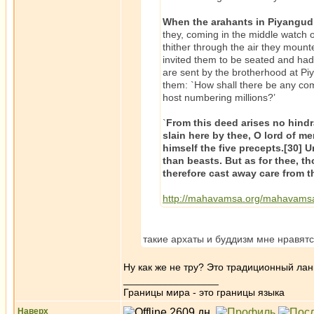
When the arahants in Piyangudi
they, coming in the middle watch 
thither through the air they moun
invited them to be seated and ha
are sent by the brotherhood at Piy
them: `How shall there be any com
host numbering millions?’
`
From this deed arises no hind
slain here by thee, O lord of m
himself the five precepts.[30] U
than beasts. But as for thee, t
therefore cast away care from th
http://mahavamsa.org/mahavamsa/o
такие архаты и буддизм мне нравя
Ну как же не тру? Это традиционный лан
_________________
Границы мира - это границы языка
Наверх