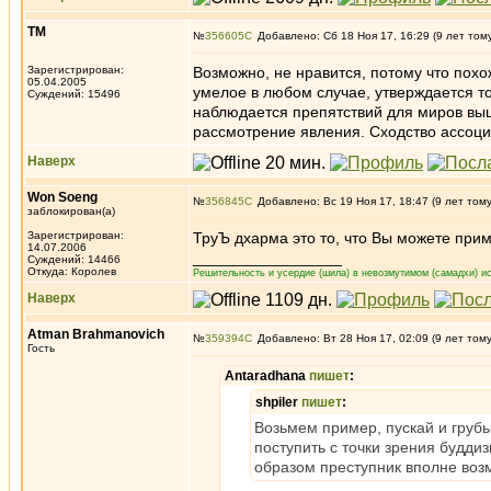
ТМ
№
356605
Добавлено: Сб 18 Ноя 17, 16:29 (9 лет том
Зарегистрирован:
Возможно, не нравится, потому что похо
05.04.2005
умелое в любом случае, утверждается то
Суждений: 15496
наблюдается препятствий для миров выше
рассмотрение явления. Сходство ассоциа
Наверх
Won Soeng
№
356845
Добавлено: Вс 19 Ноя 17, 18:47 (9 лет том
заблокирован(а)
Зарегистрирован:
ТруЪ дхарма это то, что Вы можете при
14.07.2006
_________________
Суждений: 14466
Откуда: Королев
Решительность и усердие (шила) в невозмутимом (самадхи) ис
Наверх
Atman Brahmanovich
№
359394
Добавлено: Вт 28 Ноя 17, 02:09 (9 лет том
Гость
Antaradhana
пишет
:
shpiler
пишет
:
Возьмем пример, пускай и грубы
поступить с точки зрения буддиз
образом преступник вполне возм