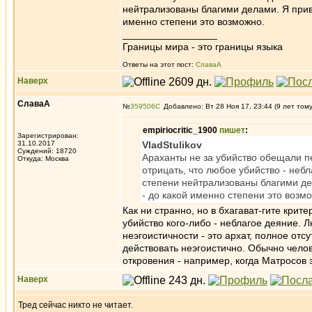
нейтрализованы благими делами. Я прив
именно степени это возможно.
_________________
Границы мира - это границы языка
Ответы на этот пост:
СлаваА
Наверх
СлаваА
№
359506
Добавлено: Вт 28 Ноя 17, 23:44 (9 лет том
empiriocritic_1900
пишет
:
Зарегистрирован:
31.10.2017
VladStulikov
Суждений: 18720
Араханты не за убийство обещали п
Откуда: Москва
отрицать, что любое убийство - неб
степени нейтрализованы благими де
- до какой именно степени это возм
Как ни странно, но в бхагават-гите крит
убийство кого-либо - неблагое деяние. 
неэгоистичности - это архат, полное отс
действовать неэгоистично. Обычно челов
откровения - например, когда Матросов 
Наверх
Тред сейчас никто не читает.