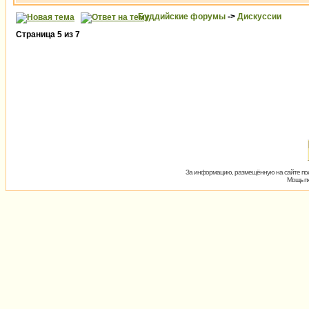
Буддийские форумы
->
Дискуссии
Страница
5
из
7
За информацию, размещённую на сайте пол
Мощь пх