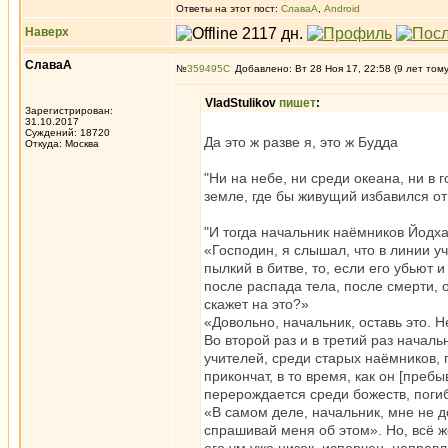
Ответы на этот пост:
СлаваА
,
Android
Наверх
СлаваА
№
359495
Добавлено: Вт 28 Ноя 17, 22:58 (9 лет том
VladStulikov
пишет
:
Зарегистрирован:
31.10.2017
Суждений: 18720
Да это ж разве я, это ж Будда
Откуда: Москва
"Ни на небе, ни среди океана, ни в 
земле, где бы живущий избавился от
"И тогда начальник наёмников Йодха
«Господин, я слышал, что в линии у
пылкий в битве, то, если его убьют и
после распада тела, после смерти, 
скажет на это?»
«Довольно, начальник, оставь это. 
Во второй раз и в третий раз начал
учителей, среди старых наёмников, г
прикончат, в то время, как он [преб
перерождается среди божеств, погиб
«В самом деле, начальник, мне не до
спрашивай меня об этом». Но, всё же