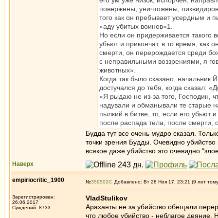
его ум уже низок, испорчен, направ
повержены, уничтожены, ликвидирова
того как он пребывает усердным и п
«аду убитых воинов»1.
Но если он придерживается такого во
убьют и прикончат, в то время, как 
смерти, он перерождается среди бож
с неправильными воззрениями, я гов
животных».
Когда так было сказано, начальник Й
достучался до тебя, когда сказал: «
«Я рыдаю не из-за того, Господин, 
надували и обманывали те старые н
пылкий в битве, то, если его убьют и
после распада тела, после смерти, 
Будда тут все очень мудро сказал. Тольк
точки зрения Будды. Очевидно убийство 
всякое даже убийство это очевидно "зло
Наверх
empiriocritic_1900
№
359502
Добавлено: Вт 28 Ноя 17, 23:21 (9 лет том
Зарегистрирован:
VladStulikov
26.06.2017
Араханты не за убийство обещали перер
Суждений: 8733
что любое убийство - неблагое деяние. 