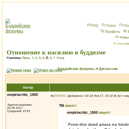
FAQ
Поиск
По
Профиль
Новы
В этом разд
Отношение к насилию в буддизме
Страницы
Пред.
1
,
2
,
3
,
4
,
5
,
6
,
7
След.
Буддийские форумы
->
Дискуссии
Автор
empiriocritic_1900
№
356555
Добавлено: Сб 18 Ноя 17, 15:10 (9 лет том
Зарегистрирован:
ТМ
пишет
:
26.06.2017
Суждений: 8733
empiriocritic_1900
пишет
:
`
From this deed arises no hind