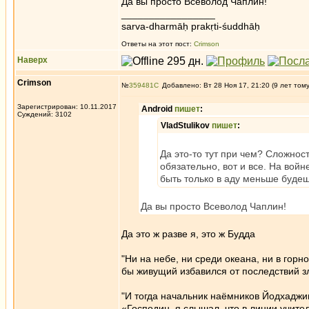
Да вы просто Всеволод Чаплин!
_________________
sarva-dharmāḥ prakṛti-śuddhāḥ
Ответы на этот пост:
Crimson
Наверх
Crimson
№
359481
Добавлено: Вт 28 Ноя 17, 21:20 (9 лет том
Зарегистрирован: 10.11.2017
Android
пишет
:
Суждений: 3102
VladStulikov
пишет
:
Да это-то тут при чем? Сложнос
обязательно, вот и все. На войн
быть только в аду меньше будешь
Да вы просто Всеволод Чаплин!
Да это ж разве я, это ж Будда
"Ни на небе, ни среди океана, ни в горн
бы живущий избавился от последствий з
"И тогда начальник наёмников Йодхаджи
«Господин, я слышал, что в линии учите