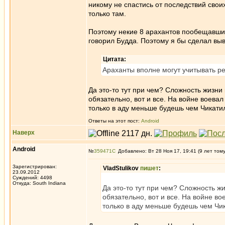
никому не спастись от последствий своих
только там.
Поэтому некие 8 арахантов пообещавшие
говорил Будда. Поэтому я бы сделал выв
Цитата:
Араханты вполне могут учитывать р
Да это-то тут при чем? Сложность жизни
обязательно, вот и все. На войне воевал
только в аду меньше будешь чем Чикатило
Ответы на этот пост:
Android
Наверх
Android
№
359471
Добавлено: Вт 28 Ноя 17, 19:41 (9 лет том
Зарегистрирован:
VladStulikov
пишет
:
23.09.2012
Суждений: 4498
Откуда: South Indiana
Да это-то тут при чем? Сложность ж
обязательно, вот и все. На войне во
только в аду меньше будешь чем Чика