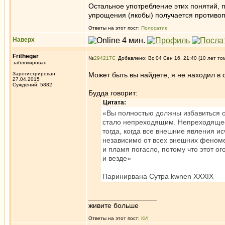
Остальное употребление этих понятий, п
упрощения (якобы) получается противоп
Ответы на этот пост:
Полосатик
Наверх
Frithegar
№
294217
Добавлено: Вс 04 Сен 16, 21:40 (10 лет то
заблокирован
Зарегистрирован:
Может быть вы найдете, я не находил в с
27.04.2015
Суждений: 5882
Будда говорит:
Цитата:
«Вы полностью должны избавиться о
стало непреходящим. Непреходящее 
тогда, когда все внешние явления и
независимо от всех внешних феномен
и пламя погасло, потому что этот ого
и везде»
Паринирвана Сутра kwnen XXXIX
_________________
живите больше
Ответы на этот пост:
КИ