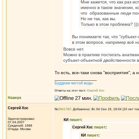
Мне кажется, что как раз и
именно в таком значении, к
что образованные люди пони
Но не так, как вы.
Только в этом проблема? )))
Вы понимаете так, что "субъект-
в этом вопросе, например всё на
Вовсе нет.
Можно в практике постигать анатман
субъект-объектной двойственности 
То есть, все-таки снова "восприятия", а 
_________________
Буддизм чистой воды
Ответы на этот пост:
Сергей Хос
Наверх
Сергей Хос
№
294178
Добавлено: Вс 04 Сен 16, 19:04 (10 лет то
Зарегистрирован:
КИ
пишет
:
07.04.2007
Суждений: 1688
Сергей Хос
пишет
:
Откуда: Москва
КИ
пишет
: