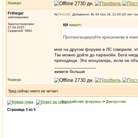
Наверх
Frithegar
№
294218
Добавлено: Вс 04 Сен 16, 21:43 (10 лет то
заблокирован
Зарегистрирован:
КИ
пишет
:
27.04.2015
Суждений: 5882
Пропангандируйте кришнаизм в како
мне на другом форуме в ЛС говорили, что 
Так можно дойти до паранойи. Бога нигде
преходяще. Это концлагерь, если не об
_________________
живите больше
Наверх
Тред сейчас никто не читает.
Буддийские форумы
->
Дискуссии
Страница
3
из
5