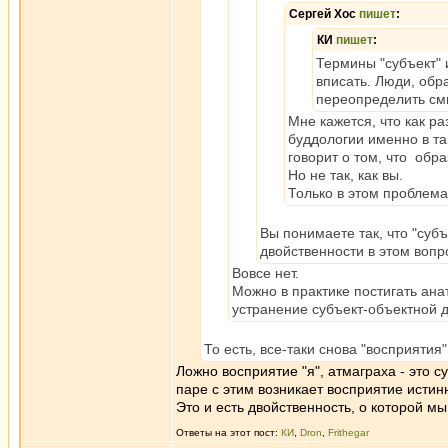
Сергей Хос
пишет
:
КИ
пишет
:
Термины "субъект" 
вписать. Люди, обр
переопределить смы
Мне кажется, что как р
буддологии именно в та
говорит о том, что обр
Но не так, как вы.
Только в этом проблема?
Вы понимаете так, что "субъ
двойственности в этом вопро
Вовсе нет.
Можно в практике постигать ана
устранение субъект-объектной 
То есть, все-таки снова "восприятия
Ложно восприятие "я", атмаграха - это с
паре с этим возникает восприятие истин
Это и есть двойственность, о которой мы
Ответы на этот пост:
КИ
,
Dron
,
Frithegar