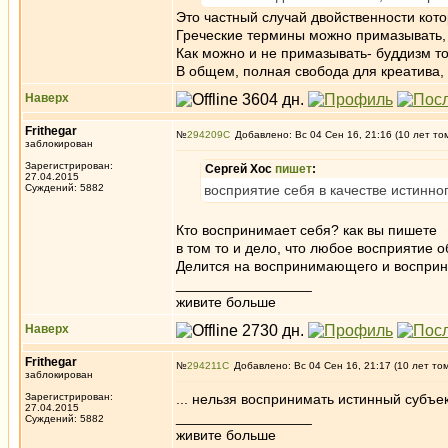
Это частный случай двойственности кото
Греческие термины можно примазывать, Г
Как можно и не примазывать- буддизм то
В общем, полная свобода для креатива, 
Наверх
Frithegar
№
294209
Добавлено: Вс 04 Сен 16, 21:16 (10 лет то
заблокирован
Зарегистрирован:
Сергей Хос
пишет
:
27.04.2015
Суждений: 5882
восприятие себя в качестве истинно
Кто воспринимает себя? как вы пишете
в том то и дело, что любое восприятие о
Делится на воспринимающего и воспри
_________________
живите больше
Наверх
Frithegar
№
294211
Добавлено: Вс 04 Сен 16, 21:17 (10 лет то
заблокирован
Зарегистрирован:
... нельзя воспринимать истинный субъе
27.04.2015
_________________
Суждений: 5882
живите больше