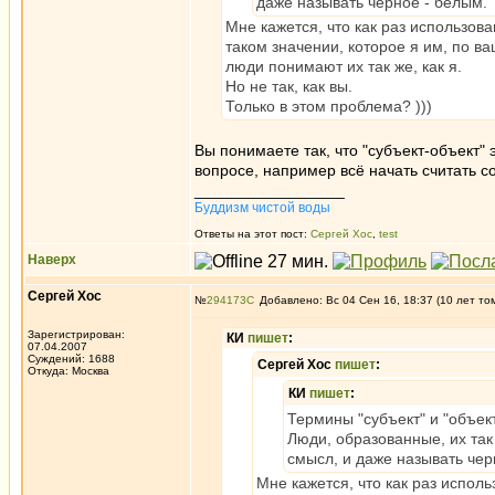
даже называть черное - белым.
Мне кажется, что как раз использов
таком значении, которое я им, по в
люди понимают их так же, как я.
Но не так, как вы.
Только в этом проблема? )))
Вы понимаете так, что "субъект-объект" 
вопросе, например всё начать считать со
_________________
Буддизм чистой воды
Ответы на этот пост:
Сергей Хос
,
test
Наверх
Сергей Хос
№
294173
Добавлено: Вс 04 Сен 16, 18:37 (10 лет то
Зарегистрирован:
КИ
пишет
:
07.04.2007
Суждений: 1688
Сергей Хос
пишет
:
Откуда: Москва
КИ
пишет
:
Термины "субъект" и "объект
Люди, образованные, их так
смысл, и даже называть чер
Мне кажется, что как раз испол