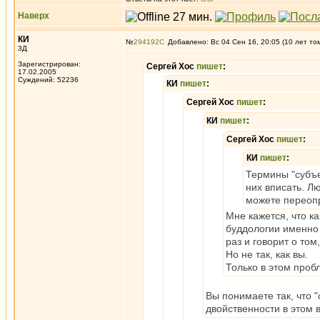
Наверх
КИ
№
294192
Добавлено: Вс 04 Сен 16, 20:05 (10 лет то
3Д
Зарегистрирован:
Сергей Хос
пишет
:
17.02.2005
Суждений: 52236
КИ
пишет
:
Сергей Хос
пишет
:
КИ
пишет
:
Сергей Хос
пишет
:
КИ
пишет
:
Термины "субъе
них вписать. Л
можете переопр
Мне кажется, что к
буддологии именно 
раз и говорит о том
Но не так, как вы.
Только в этом пробл
Вы понимаете так, что "
двойственности в этом в