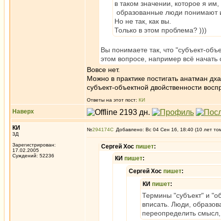
в таком значении, которое я им,
образованные люди понимают их
Но не так, как вы.
Только в этом проблема? )))
Вы понимаете так, что "субъект-объе
этом вопросе, например всё начать с
Вовсе нет.
Можно в практике постигать анатман дха
субъект-объектной двойственности восп
Ответы на этот пост:
КИ
Наверх
КИ
№
294174
Добавлено: Вс 04 Сен 16, 18:40 (10 лет то
3Д
Зарегистрирован:
Сергей Хос
пишет
:
17.02.2005
Суждений: 52236
КИ
пишет
:
Сергей Хос
пишет
:
КИ
пишет
:
Термины "субъект" и "о
вписать. Люди, образов
переопределить смысл, 