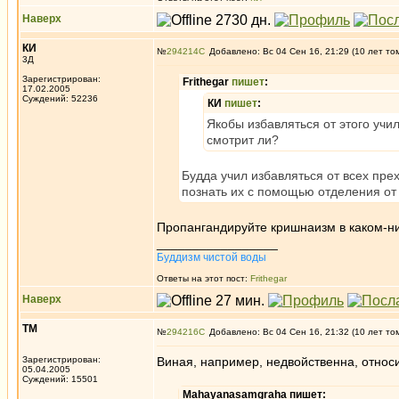
Наверх
КИ
№
294214
Добавлено: Вс 04 Сен 16, 21:29 (10 лет то
3Д
Зарегистрирован:
Frithegar
пишет
:
17.02.2005
Суждений: 52236
КИ
пишет
:
Якобы избавляться от этого учил
смотрит ли?
Будда учил избавляться от всех пре
познать их с помощью отделения от
Пропангандируйте кришнаизм в каком-ни
_________________
Буддизм чистой воды
Ответы на этот пост:
Frithegar
Наверх
ТМ
№
294216
Добавлено: Вс 04 Сен 16, 21:32 (10 лет то
Зарегистрирован:
Виная, например, недвойственна, относ
05.04.2005
Суждений: 15501
Mahayanasamgraha пишет: