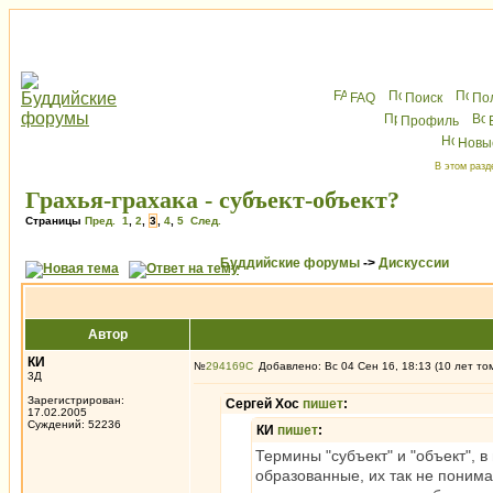
FAQ
Поиск
По
Профиль
Новы
В этом разд
Грахья-грахака - субъект-объект?
Страницы
Пред.
1
,
2
,
3
,
4
,
5
След.
Буддийские форумы
->
Дискуссии
Автор
КИ
№
294169
Добавлено: Вс 04 Сен 16, 18:13 (10 лет то
3Д
Зарегистрирован:
Сергей Хос
пишет
:
17.02.2005
Суждений: 52236
КИ
пишет
:
Термины "субъект" и "объект", в
образованные, их так не понима