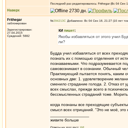
Последний раз редактировалось: Frithegar (Вс 04 Сен 1
Наверх
Frithegar
№
294213
Добавлено: Вс 04 Сен 16, 21:27 (10 лет то
заблокирован
Зарегистрирован:
КИ
пишет
:
27.04.2015
Суждений: 5882
Якобы избавляться от этого учил Буд
ли?
Будда учил избавляться от всех преходя
познать их с помощью отделения от исти
познаваемыми. Что подразумевается по
самовозникают в сознании. Обычный чел
Практикующий пытается понять, каким об
основных две: 1. удовлетворение желани
сменило страдание голода. 2. Отказ от
всех смыслах, прежде всего в психически
бессмысленных страданий тоже. Морить 
когда познаны все преходящие субъекты,
смысл всех отрицаний. "Это не моё, это не
_________________
живите больше
Ответы на этот пост:
КИ