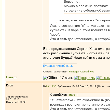
Вовсе нет.
Можно в практике постигать
устранение субъект-объектн
То есть, все-таки снова "воспри
Ложно восприятие "я", атмаграха - 
субъекта). В паре с этим возникает
"мое".
Это и есть двойственность, о которо
Есть представление Сергея Хоса смотряще
есть различение субъекта и объекта - р
этого учил Будда? Надо сойти с ума и пе
_________________
Буддизм чистой воды
Ответы на этот пост:
Frithegar
,
Сергей Хос
Наверх
Dron
№
294193
Добавлено: Вс 04 Сен 16, 20:17 (10 лет то
Сергей Хос
пишет
:
Зарегистрирован:
01.01.2010
"я", атмаграха - это субъектность (
Суждений: 9322
возникает восприятие истинного сам
Это и есть двойственность, о которо