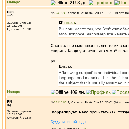
Наверх
test
№
294182
Добавлено: Вс 04 Сен 16, 19:21 (10 лет то
一心
КИ
пишет
:
Зарегистрирован:
18.02.2005
Вы понимаете так, что "субъект-объе
Суждений: 18709
этом вопросе, например всё начать с
Специально смешиваешь две точки зрения
спорить. Когда уже ясно, что я-моё впол
ps.
Цитата:
A ‘knowing subject’ is an individual co
language and meaning. It is the ‘I’ tha
the subject that is usually assumed 
Наверх
КИ
№
294191
Добавлено: Вс 04 Сен 16, 20:01 (10 лет то
3Д
Зарегистрирован:
"Коррелирует" надо прочитать как "тожд
17.02.2005
_________________
Суждений: 52236
Буддизм чистой воды
Ответы на этот пост:
test