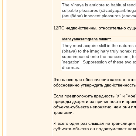
The Vinaya is antidote to habitual tend
culpable pleasures (sāvadyaparibhoga)
(anujñāna) innocent pleasures (anava
12ПС недвойственны, относительно сущ
Mahayanasamgraha пишет:
They must acquire skill in the natures
(bhava) to the imaginary truly nonexis
superimposed onto the nonexistent, to
'negation'. Suppression of these two e
dharmas.
Это слово для обозначения каких-то от
обоснованно утверждать двойственность
Если предположить вредность "я" и "мо
природы дхарм и их причинности и прив
объекта-субъекта непонятно, чем они пло
трактовки.
Я всего один раз слышал на трансляции
субъекта-объекта он подразумевает нали