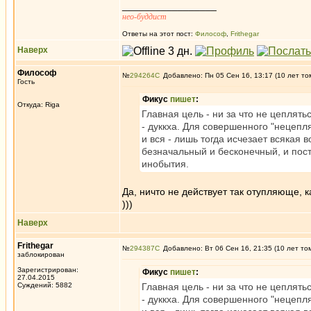
_________________
нео-буддист
Ответы на этот пост:
Философ
,
Frithegar
Наверх
Философ
№
294264
Добавлено: Пн 05 Сен 16, 13:17 (10 лет то
Гость
Фикус
пишет
:
Откуда: Riga
Главная цель - ни за что не цеплять
- дуккха. Для совершенного "нецеп
и вся - лишь тогда исчезает всякая
безначальный и бесконечный, и пос
инобытия.
Да, ничто не действует так отупляюще, к
)))
Наверх
Frithegar
№
294387
Добавлено: Вт 06 Сен 16, 21:35 (10 лет то
заблокирован
Зарегистрирован:
Фикус
пишет
:
27.04.2015
Суждений: 5882
Главная цель - ни за что не цеплять
- дуккха. Для совершенного "нецеп