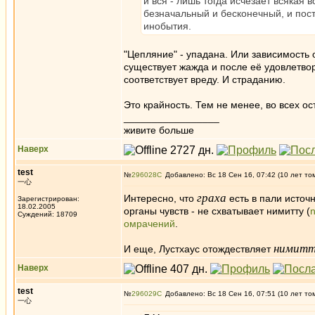
и вся - лишь тогда исчезает всякая
безначальный и бесконечный, и пос
инобытия.
"Цепляние" - упадана. Или зависимость 
существует жажда и после её удовлетво
соответствует вреду. И страданию.
Это крайность. Тем не менее, во всех ос
_________________
живите больше
Наверх
test
№
296028
Добавлено: Вс 18 Сен 16, 07:42 (10 лет то
一心
граха
Интересно, что
есть в пали источ
Зарегистрирован:
18.02.2005
органы чувств - не схватывает нимитту (
n
Суждений: 18709
омрачений
.
нимитт
И еще, Лустхаус отождествляет
Наверх
test
№
296029
Добавлено: Вс 18 Сен 16, 07:51 (10 лет то
一心