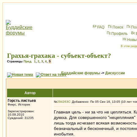
FAQ
Поиск
По
Профиль
Новы
В этом разд
Грахья-грахака - субъект-объект?
Страницы
Пред.
1
,
2
,
3
,
4
,
5
Буддийские форумы
->
Дискуссии
Автор
Горсть листьев
№
294263
Добавлено: Пн 05 Сен 16, 13:05 (10 лет то
Фикус, Историк
Зарегистрирован:
Главная цель - ни за что не цепляться. К
10.09.2010
дуккха. Для совершенного "нецепляния" 
Суждений: 31235
лишь тогда исчезает всякая возможность
безначальный и бесконечный, и постоян
инобытия.