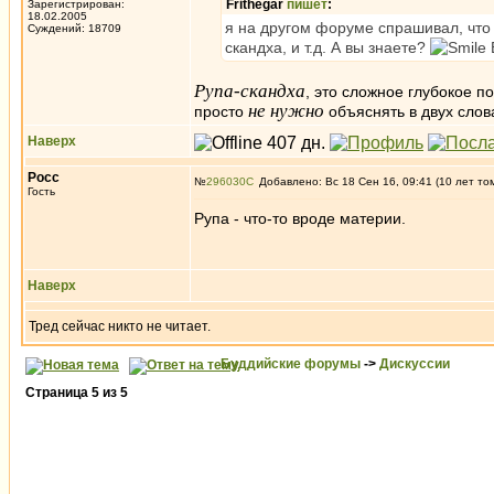
Frithegar
пишет
:
Зарегистрирован:
18.02.2005
я на другом форуме спрашивал, что 
Суждений: 18709
скандха, и т.д. А вы знаете?
В
Рупа-скандха
, это сложное глубокое п
не нужно
просто
объяснять в двух слов
Наверх
Росс
№
296030
Добавлено: Вс 18 Сен 16, 09:41 (10 лет то
Гость
Рупа - что-то вроде материи.
Наверх
Тред сейчас никто не читает.
Буддийские форумы
->
Дискуссии
Страница
5
из
5