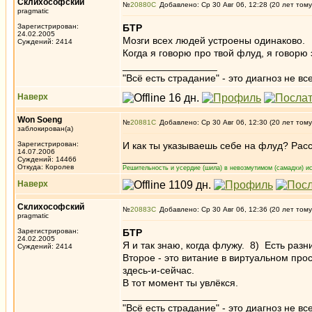
Склихософский
№
20880
Добавлено: Ср 30 Авг 06, 12:28 (20 лет тому
pragmatic
Зарегистрирован:
БТР
24.02.2005
Мозги всех людей устроены одинаково.
Суждений: 2414
Когда я говорю про твой флуд, я говорю 
_________________
"Всё есть страдание" - это диагноз не вс
Наверх
Won Soeng
№
20881
Добавлено: Ср 30 Авг 06, 12:30 (20 лет тому
заблокирован(а)
Зарегистрирован:
И как ты указываешь себе на флуд? Рас
14.07.2006
_________________
Суждений: 14466
Откуда: Королев
Решительность и усердие (шила) в невозмутимом (самадхи) ис
Наверх
Склихософский
№
20883
Добавлено: Ср 30 Авг 06, 12:36 (20 лет тому
pragmatic
Зарегистрирован:
БТР
24.02.2005
Я и так знаю, когда флужу. 8) Есть разн
Суждений: 2414
Второе - это витание в виртуальном пр
здесь-и-сейчас.
В тот момент ты увлёкся.
_________________
"Всё есть страдание" - это диагноз не вс