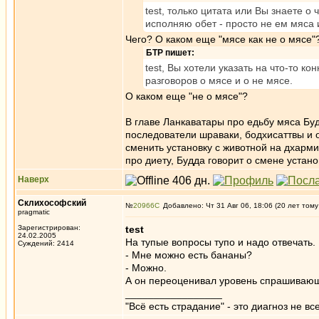
test, только цитата или Вы знаете о
исполняю обет - просто не ем мяса
Чего? О каком еще "мясе как не о мясе"
БТР пишет:
test, Вы хотели указать на что-то к
разговоров о мясе и о не мясе.
О каком еще "не о мясе"?
В главе Ланкаватары про едьбу мяса Будд
последователи шраваки, бодхисаттвы и о
сменить установку с животной на дхарми
про диету, Будда говорит о смене устан
Наверх
Склихософский
№
20966
Добавлено: Чт 31 Авг 06, 18:06 (20 лет тому
pragmatic
Зарегистрирован:
test
24.02.2005
На тупые вопросы тупо и надо отвечать.
Суждений: 2414
- Мне можно есть бананы?
- Можно.
А он переоценивал уровень спрашива
_________________
"Всё есть страдание" - это диагноз не вс