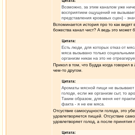
Цитата:
Возможно, за этим каналом уже ниче
восприятием ощущений не вызывает
представления кровавых сцен) - знач
Вспоминается история про то как видят 
божества канал чист? А ведь это может б
Цитата:
Есть люди, для которых отказ от м
мяса вызывано только социальными 
организм никак на это не отреагируе
Прикол в том, что Будда когда говорил 
чем-то другом.
Цитата:
Ароматы мясной пищи не вызывают 
голоде, если же организм сыт, то а
Таким образом, для меня нет практи
факта - я не ем мяса.
Отсуствие самосущности голода, это убед
удовлетворяется пищей. Отсуствие самос
удовлетворяет голод, а после принятия 
Цитата: