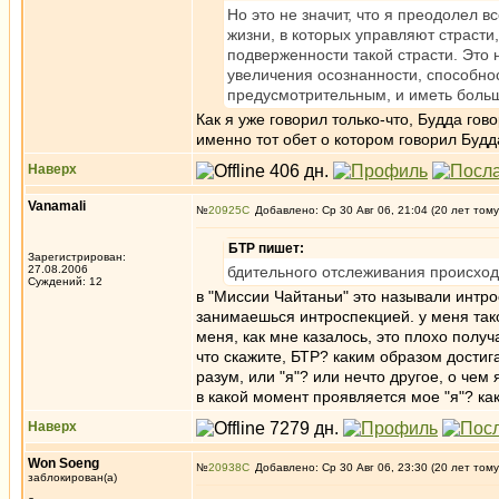
Но это не значит, что я преодолел 
жизни, в которых управляют страсти,
подверженности такой страсти. Это н
увеличения осознанности, способно
предусмотрительным, и иметь больш
Как я уже говорил только-что, Будда гов
именно тот обет о котором говорил Будд
Наверх
Vanamali
№
20925
Добавлено: Ср 30 Авг 06, 21:04 (20 лет тому
БТР пишет:
Зарегистрирован:
27.08.2006
бдительного отслеживания происход
Суждений: 12
в "Миссии Чайтаньи" это называли интр
занимаешься интроспекцией. у меня так
меня, как мне казалось, это плохо получа
что скажите, БТР? каким образом достиг
разум, или "я"? или нечто другое, о чем
в какой момент проявляется мое "я"? ка
Наверх
Won Soeng
№
20938
Добавлено: Ср 30 Авг 06, 23:30 (20 лет тому
заблокирован(а)