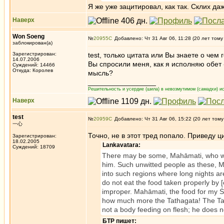
Я же уже зацитировал, как так. Склих да
Наверх
Won Soeng
№
20955
Добавлено: Чт 31 Авг 06, 11:28 (20 лет тому
заблокирован(а)
Зарегистрирован:
test, только цитата или Вы знаете о чем 
14.07.2006
Вы спросили меня, как я исполняю обет 
Суждений: 14466
Откуда: Королев
мысль?
_________________
Решительность и усердие (шила) в невозмутимом (самадхи) ис
Наверх
test
№
20959
Добавлено: Чт 31 Авг 06, 15:22 (20 лет тому
一心
Точно, не в этот тред попало. Приведу ц
Зарегистрирован:
18.02.2005
Lankavatara:
Суждений: 18709
There may be some, Mahāmati, who wou
him. Such unwitted people as these, Mah
into such regions where long nights a
do not eat the food taken properly by 
improper. Mahāmati, the food for my 
how much more the Tathagata! The Tat
not a body feeding on flesh; he does n
БТР пишет: