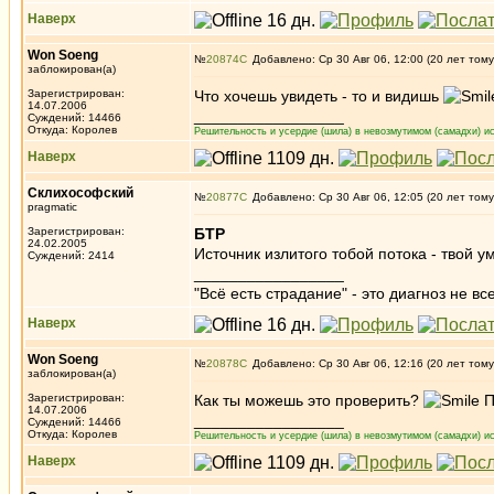
Наверх
Won Soeng
№
20874
Добавлено: Ср 30 Авг 06, 12:00 (20 лет тому
заблокирован(а)
Зарегистрирован:
Что хочешь увидеть - то и видишь
14.07.2006
_________________
Суждений: 14466
Откуда: Королев
Решительность и усердие (шила) в невозмутимом (самадхи) ис
Наверх
Склихософский
№
20877
Добавлено: Ср 30 Авг 06, 12:05 (20 лет тому
pragmatic
Зарегистрирован:
БТР
24.02.2005
Источник излитого тобой потока - твой 
Суждений: 2414
_________________
"Всё есть страдание" - это диагноз не вс
Наверх
Won Soeng
№
20878
Добавлено: Ср 30 Авг 06, 12:16 (20 лет тому
заблокирован(а)
Зарегистрирован:
Как ты можешь это проверить?
П
14.07.2006
_________________
Суждений: 14466
Откуда: Королев
Решительность и усердие (шила) в невозмутимом (самадхи) ис
Наверх