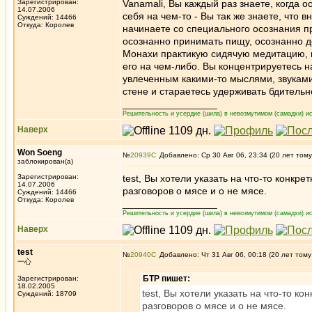
Зарегистрирован:
Vanamali, Вы каждый раз знаете, когда о
14.07.2006
себя на чем-то - Вы так же знаете, что
Суждений: 14466
Откуда: Королев
начинаете со специального осознания п
осознанно принимать пищу, осознанно 
Монахи практикую сидячую медитацию, 
его на чем-либо. Вы концентрируетесь н
увлеченным какими-то мыслями, звуками
стене и стараетесь удерживать бдительн
_________________
Решительность и усердие (шила) в невозмутимом (самадхи) ис
Наверх
Won Soeng
№
20939
Добавлено: Ср 30 Авг 06, 23:34 (20 лет тому
заблокирован(а)
Зарегистрирован:
test, Вы хотели указать на что-то конкр
14.07.2006
разговоров о мясе и о не мясе.
Суждений: 14466
Откуда: Королев
_________________
Решительность и усердие (шила) в невозмутимом (самадхи) ис
Наверх
test
№
20940
Добавлено: Чт 31 Авг 06, 00:18 (20 лет тому
一心
БТР пишет:
Зарегистрирован:
18.02.2005
test, Вы хотели указать на что-то к
Суждений: 18709
разговоров о мясе и о не мясе.