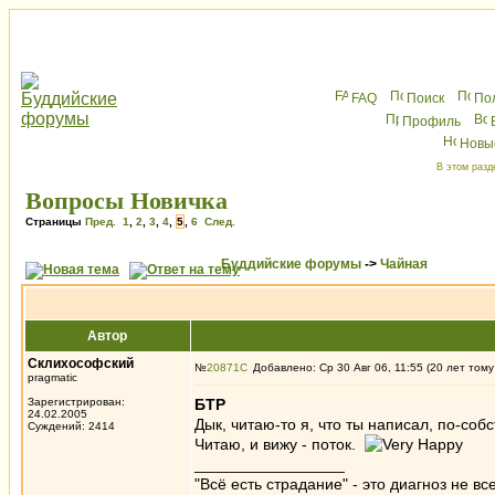
FAQ
Поиск
По
Профиль
Новы
В этом разд
Вопросы Новичка
Страницы
Пред.
1
,
2
,
3
,
4
,
5
,
6
След.
Буддийские форумы
->
Чайная
Автор
Склихософский
№
20871
Добавлено: Ср 30 Авг 06, 11:55 (20 лет тому
pragmatic
Зарегистрирован:
БТР
24.02.2005
Дык, читаю-то я, что ты написал, по-с
Суждений: 2414
Читаю, и вижу - поток.
_________________
"Всё есть страдание" - это диагноз не вс