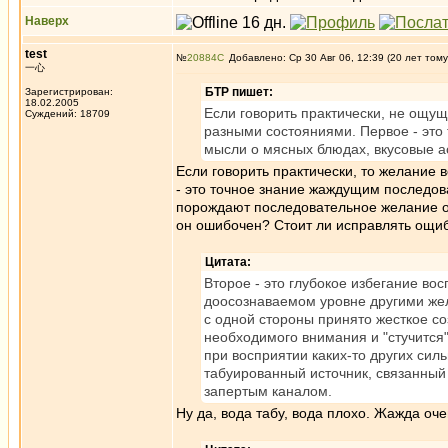
Наверх
test
№
20884
Добавлено: Ср 30 Авг 06, 12:39 (20 лет тому
一心
БТР пишет:
Зарегистрирован:
18.02.2005
Если говорить практически, не ощу
Суждений: 18709
разными состояниями. Первое - это 
мысли о мясных блюдах, вкусовые а
Если говорить практически, то желание 
- это точное знание жаждущим последова
порождают последовательное желание ощу
он ошибочен? Стоит ли исправлять ощибк
Цитата:
Второе - это глубокое избегание в
доосознаваемом уровне другими жел
с одной стороны принято жесткое со
необходимого внимания и "стучится
при восприятии каких-то других сил
табуированный источник, связанный
запертым каналом.
Ну да, вода табу, вода плохо. Жажда оч