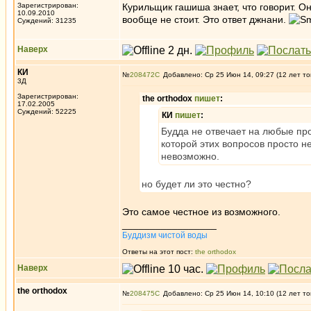
Зарегистрирован:
Курильщик гашиша знает, что говорит. О
10.09.2010
вообще не стоит. Это ответ джнани.
Суждений: 31235
Наверх
КИ
№
208472
Добавлено: Ср 25 Июн 14, 09:27 (12 лет то
3Д
Зарегистрирован:
the orthodox
пишет
:
17.02.2005
Суждений: 52225
КИ
пишет
:
Будда не отвечает на любые пр
которой этих вопросов просто не
невозможно.
но будет ли это честно?
Это самое честное из возможного.
_________________
Буддизм чистой воды
Ответы на этот пост:
the orthodox
Наверх
the orthodox
№
208475
Добавлено: Ср 25 Июн 14, 10:10 (12 лет то