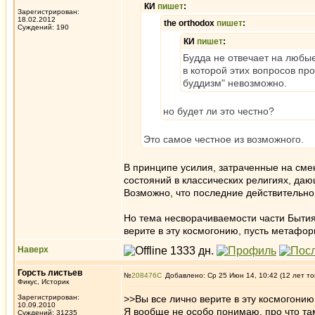
КИ
пишет
:
Зарегистрирован:
18.02.2012
the orthodox
пишет
:
Суждений: 190
КИ
пишет
:
Будда не отвечает на любы
в которой этих вопросов про
буддизм" невозможно.
но будет ли это честно?
Это самое честное из возможного.
В принципе усилия, затраченные на сме
состояний в классических религиях, даю
Возможно, что последние действительно
Но тема несворачиваемости части Бытия
верите в эту космогонию, пусть метафо
Наверх
Горсть листьев
№
208476
Добавлено: Ср 25 Июн 14, 10:42 (12 лет то
Фикус, Историк
Зарегистрирован:
>>Вы все лично верите в эту космогони
10.09.2010
Я вообще не особо понимаю, про что там
Суждений: 31235