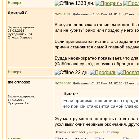
Наверх
Дмитрий С
№
208463
Добавлено: Ср 25 Июн 14, 01:48 (12 лет то
В случае человека с гашишем можно быт
Зарегистрирован:
или не курить" рано или поздно у него во
28.03.2013
Суждений: 7054
Откуда: Харьков
Если принимаются истины о страдании и
причин становится самой главной задаче
Будда неоднократно показывает, что для
(Саббасава сутта), но нужно обращать в
Наверх
the orthodox
№
208464
Добавлено: Ср 25 Июн 14, 02:06 (12 лет то
Цитата:
Зарегистрирован:
18.02.2012
Если принимаются истины о страдан
Суждений: 190
его причин становится самой главно
Эту мантру можно повторять в ответ на
укол выключит нервные окончания, друго
Ответы на этот пост:
Дмитрий С
,
Dondhup