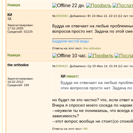
Наверх
КИ
№
208458
Добавлено: Вт 24 Июн 14, 22:13 (12 лет то
3Д
Зарегистрирован:
Будда не отвечает на любые проблемные 
17.02.2005
вопросов просто нет. Задача по этой см
Суждений: 52225
_________________
Буддизм чистой воды
Ответы на этот пост:
the orthodox
Наверх
the orthodox
№
208462
Добавлено: Ср 25 Июн 14, 01:34 (12 лет то
КИ
пишет
:
Зарегистрирован:
18.02.2012
Будда не отвечает на любые пробле
Суждений: 190
этих вопросов просто нет. Задача п
но будет ли это честно? что, если ответ
Вчера я спросил моего соседа по нарам
--неужели ты не понимаешь, что всегда к
зависимость?
--этот вопрос вообще не стоит.(со споко
Ответы на этот пост:
КИ