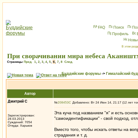
FAQ
Поиск
По
Профиль
Новы
В этом разд
При сворачивании мира небеса Акаништх
Страницы
Пред.
1
,
2
,
3
,
4
,
5
,
6
,
7
,
8
След.
Буддийские форумы
->
Гималайский бу
Автор
Дмитрий С
№
208453
Добавлено: Вт 24 Июн 14, 21:17 (12 лет то
Эта куча под названием "я" и есть осно
Зарегистрирован:
"самоидентификации" - свой подход, от
28.03.2013
Суждений: 7054
Откуда: Харьков
Вместо того, чтобы искать ответы на во
страдания и т. д.