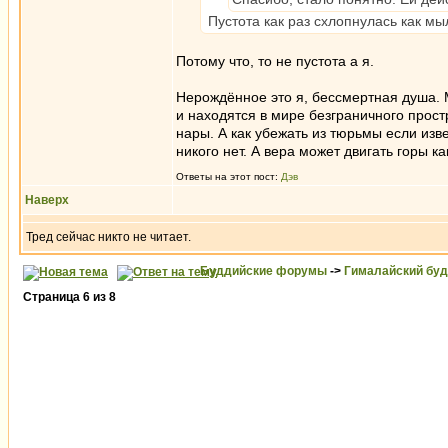
Пустота как раз схлопнулась как м
Потому что, то не пустота а я.
Нерождённое это я, бессмертная душа. М
и находятся в мире безграничного простр
нары. А как убежать из тюрьмы если изв
никого нет. А вера может двигать горы ка
Ответы на этот пост:
Дэв
Наверх
Тред сейчас никто не читает.
Буддийские форумы
->
Гималайский бу
Страница
6
из
8