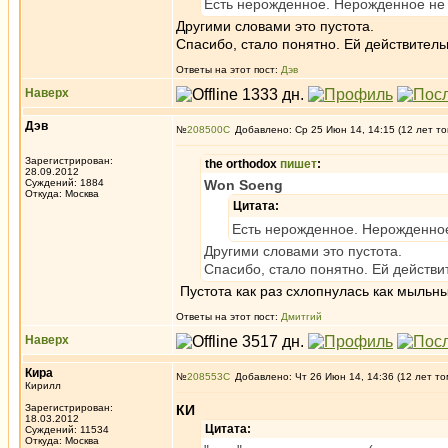
Есть нерожденное. Нерожденное не 
Другими словами это пустота.
Спасибо, стало понятно. Ей действитель
Ответы на этот пост:
Дэв
Наверх
Дэв
№
208500
Добавлено: Ср 25 Июн 14, 14:15 (12 лет то
Зарегистрирован:
the orthodox
пишет
:
28.09.2012
Суждений: 1884
Won Soeng
Откуда: Москва
Цитата:
Есть нерожденное. Нерожденное
Другими словами это пустота.
Спасибо, стало понятно. Ей действи
Пустота как раз схлопнулась как мыльн
Ответы на этот пост:
Дмитгий
Наверх
Кира
№
208553
Добавлено: Чт 26 Июн 14, 14:36 (12 лет то
Кирилл
Зарегистрирован:
КИ
18.03.2012
Цитата:
Суждений: 11534
Откуда: Москва