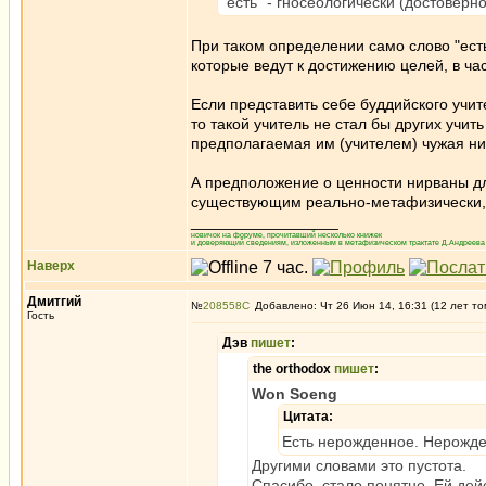
"есть" - гносеологически (достоверн
При таком определении само слово "есть
которые ведут к достижению целей, в ча
Если представить себе буддийского учит
то такой учитель не стал бы других учить
предполагаемая им (учителем) чужая нир
А предположение о ценности нирваны дл
существующим реально-метафизически, н
_________________
новичок на форуме, прочитавший несколько книжек
и доверяющий сведениям, изложенным в метафизическом трактате Д.Андреева 
Наверх
Дмитгий
№
208558
Добавлено: Чт 26 Июн 14, 16:31 (12 лет то
Гость
Дэв
пишет
:
the orthodox
пишет
:
Won Soeng
Цитата:
Есть нерожденное. Нерожде
Другими словами это пустота.
Спасибо, стало понятно. Ей дей