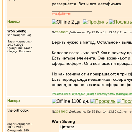
развернётся. Вот и вся метафизика.
_________________
нео-буддист
Наверх
Won Soeng
№
208490
Добавлено: Ср 25 Июн 14, 13:04 (12 лет то
заблокирован(а)
Зарегистрирован:
Верить нужно в метод. Остальное - выяв
14.07.2006
Суждений: 14466
Откуда: Королев
Коллапс всего - что это? Как и почему п
Есть четыре элемента. Они возникают и
сфера неформ. Она возникает и прекращ
Но как возникают и прекращаются три 
Есть период когда невозникает сфера чу
период, когда не возникает сфера не фо
_________________
Решительность и усердие (шила) в невозмутимом (самадхи) ис
Наверх
the orthodox
№
208496
Добавлено: Ср 25 Июн 14, 13:36 (12 лет то
Won Soeng
Зарегистрирован:
Цитата:
18.02.2012
Суждений: 190