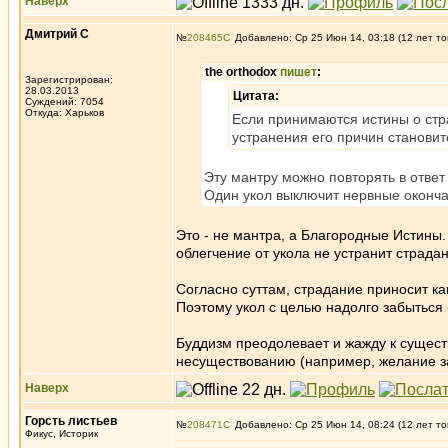
Наверх
Дмитрий С
№
208465
Добавлено: Ср 25 Июн 14, 03:18 (12 лет то
the orthodox
пишет
:
Зарегистрирован:
28.03.2013
Цитата:
Суждений: 7054
Откуда: Харьков
Если принимаются истины о стр
устранения его причин становит
Эту мантру можно повторять в ответ
Один укол выключит нервные окончан
Это - не мантра, а Благородные Истины
облегчение от укола не устранит страдани
Согласно суттам, страдание приносит ка
Поэтому укол с целью надолго забыться 
Буддизм преодолевает и жажду к сущест
несуществованию (например, желание за
Наверх
Горсть листьев
№
208471
Добавлено: Ср 25 Июн 14, 08:24 (12 лет то
Фикус, Историк