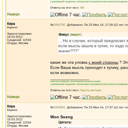
и доверяющий сведениям, изложенным в метафизическом трактате Д.Андреева 
Ответы на этот пост:
КИ
Наверх
Кира
№
208378
Добавлено: Пн 23 Июн 14, 17:29 (12 лет то
Кирилл
Зарегистрирован:
Фикус
пишет
:
18.03.2012
Суждений: 11534
... Но в случае, который предлагает
Откуда: Москва
если мысль зашла в тупик, то надо се
значит???"
какая же эта уловка
с моей стороны
? Эт
Если Ваша мысль приходит к тупику, рас
если возможно.
_________________
новичок на форуме, прочитавший несколько книжек
и доверяющий сведениям, изложенным в метафизическом трактате Д.Андреева 
Ответы на этот пост:
Горсть листьев
Наверх
Кира
№
208380
Добавлено: Пн 23 Июн 14, 17:37 (12 лет то
Кирилл
Зарегистрирован:
Won Soeng
18.03.2012
Цитата:
Суждений: 11534
Откуда: Москва