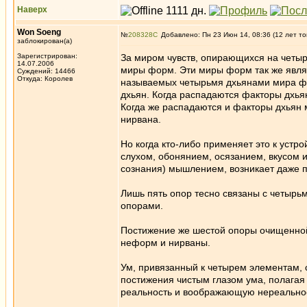
Наверх
Won Soeng
№
208328
Добавлено: Пн 23 Июн 14, 08:36 (12 лет то
заблокирован(а)
Зарегистрирован:
За миром чувств, опирающихся на четыр
14.07.2006
миры форм. Эти миры форм так же явля
Суждений: 14466
Откуда: Королев
называемых четырьмя дхьянами мира фо
дхьян. Когда распадаются факторы дхь
Когда же распадаются и факторы дхьян
нирвана.
Но когда кто-либо применяет это к устр
слухом, обонянием, осязанием, вкусом и
сознания) мышлением, возникает даже 
Лишь пять опор тесно связаны с четырь
опорами.
Постижение же шестой опоры очищенной
неформ и нирваны.
Ум, привязанный к четырем элементам, с
постижения чистым глазом ума, полаг
реальность и воображающую нереально