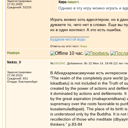
Зарегистрирован:
Кира
пишет
:
17.02.2005
Суждений: 52233
Однако в эту игру можно играть и вд
Играть можно хоть вдесятером, но в данн
думаете то, чего нет в словах. Еще вы 
их в один контекст. А это есть ошибка.
_________________
Буддизм чистой воды
Ответы на этот пост:
Кира
Наверх
Nekto_V
№
208294
Добавлено: Вс 22 Июн 14, 19:46 (12 лет то
Зарегистрирован:
В Абхидхармасамуччае есть интересное 
27.08.2010
"The realm of the completely pure world (
Суждений: 651
Откуда: Екатеринбург
lokadbatu) is not included in the Truth of su
created by the power of actions and defilem
it dominated by actions and defilements. It
by the great aspiration (mabapranidbana) w
supremacy over the roots favorable to puri
kusalamuladbipati). The place of its birth is
is understood only by the Buddha. It is not 
recollection of those who meditate (dbyayin
thinkers." p.83-84