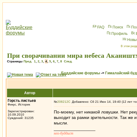
FAQ
Поиск
По
Профиль
Новы
В этом разд
При сворачивании мира небеса Акаништх
Страницы
Пред.
1
,
2
,
3
,
4
,
5
,
6
,
7
,
8
След.
Буддийские форумы
->
Гималайский бу
Автор
Горсть листьев
№
208212
Добавлено: Сб 21 Июн 14, 19:40 (12 лет то
Фикус, Историк
Зарегистрирован:
По-моему, нет никакой ловушки. Нет рек
10.09.2010
выходит за рамки зрительности. Так же
Суждений: 31235
мысли.
_________________
нео-буддист