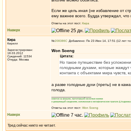
вполне можно обойтись.
Если же цель иная (не избавление от стр
ему важнее всего. Будда утверждал, что
Ответы на этот пост:
Кира
Наверх
Кира
№
208386
Добавлено: Пн 23 Июн 14, 17:51 (12 лет то
Кирилл
Зарегистрирован:
Won Soeng
18.03.2012
Цитата:
Суждений: 11534
Откуда: Москва
Но такое путешествие без успокоен
голодными духами, которые жаждут ч
контакта с объектами мира чувств, к
а разве голодные духи (преты) не в кам
голода.
_________________
новичок на форуме, прочитавший несколько книжек
и доверяющий сведениям, изложенным в метафизическом трактате Д.Андреева 
Ответы на этот пост:
Won Soeng
Наверх
Тред сейчас никто не читает.