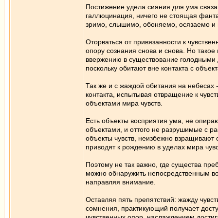
Постижение удела сияния для ума связа
галлюцинация, ничего не стоящая фанта
зримо, слышимо, обоняемо, осязаемо и
Оторваться от привязанности к чувстве
опору сознания снова и снова. Но такое
ввержению в существование голодными д
поскольку обитают вне контакта с объект
Так же и с жаждой обитания на небесах 
контакта, испытывая отвращение к чувс
объектами мира чувств.
Есть объекты восприятия ума, не опира
объектами, и оттого не разрушимые с р
объекты чувств, неизбежно взращивают 
приводят к рождению в уделах мира чувс
Поэтому не так важно, где существа пре
можно обнаружить непосредственным во
направляя внимание.
Оставляя пять препятствий: жажду чувс
сомнения, практикующий получает досту
чувственных опор, наслаждением достиг