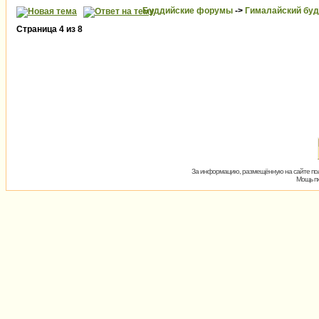
Буддийские форумы
->
Гималайский бу
Страница
4
из
8
За информацию, размещённую на сайте пол
Мощь пх