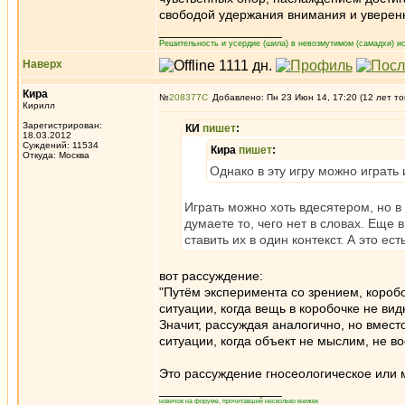
свободой удержания внимания и уверен
_________________
Решительность и усердие (шила) в невозмутимом (самадхи) ис
Наверх
Кира
№
208377
Добавлено: Пн 23 Июн 14, 17:20 (12 лет то
Кирилл
Зарегистрирован:
КИ
пишет
:
18.03.2012
Суждений: 11534
Кира
пишет
:
Откуда: Москва
Однако в эту игру можно играть 
Играть можно хоть вдесятером, но в 
думаете то, чего нет в словах. Еще
ставить их в один контекст. А это ест
вот рассуждение:
"Путём эксперимента со зрением, короб
ситуации, когда вещь в коробочке не видн
Значит, рассуждая аналогично, но вмес
ситуации, когда объект не мыслим, не во
Это рассуждение гносеологическое или 
_________________
новичок на форуме, прочитавший несколько книжек