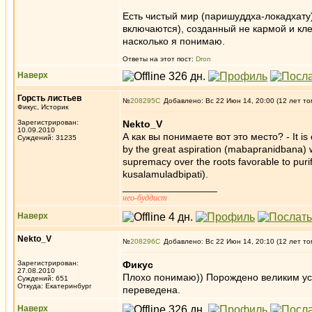
Есть чистый мир (паришуддха-локадхату)
включаются), созданный не кармой и кле
насколько я понимаю.
Ответы на этот пост:
Dron
Наверх
Горсть листьев
№
208295
Добавлено: Вс 22 Июн 14, 20:00 (12 лет то
Фикус, Историк
Зарегистрирован:
Nekto_V
10.09.2010
А как вы понимаете вот это место? - It is
Суждений: 31235
by the great aspiration (mabapranidbana) w
supremacy over the roots favorable to puri
kusalamuladbipati).
_________________
нео-буддист
Наверх
Nekto_V
№
208296
Добавлено: Вс 22 Июн 14, 20:10 (12 лет то
Зарегистрирован:
Фикус
27.08.2010
Плохо понимаю)) Порождено великим уст
Суждений: 651
Откуда: Екатеринбург
переведена.
Наверх