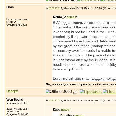
Dron
№
208297
Добавлено: Вс 22 Июн 14, 20:10 (12 лет то
Nekto_V
пишет
:
Зарегистрирован:
01.01.2010
В Абхидхармасамуччае есть интерес
Суждений: 9322
"The realm of the completely pure wor
lokadbatu) is not included in the Truth 
created by the power of actions and de
it dominated by actions and defilement
by the great aspiration (mabapranidba
supremacy over the roots favorable to 
kusalamuladbipati). The place of its bir
is understood only by the Buddha. It is
recollection of those who meditate (dby
thinkers." p.83-84
Есть чистый мир (паришуддха-локадх
Да, а скандхи некоторых его обитателей
Наверх
Won Soeng
№
208327
Добавлено: Пн 23 Июн 14, 08:11 (12 лет то
заблокирован(а)
Зарегистрирован:
Кира
пишет
:
14.07.2006
Суждений: 14466
Dondhup
пишет
: