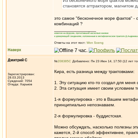
Из бесконечного моря фактов можн
становятся аттрактором, магнитом дл
это самое "бесконечное море фактов" - 
комбинаций ?
_________________
новичок на форуме, прочитавший несколько книжек
и доверяющий сведениям, изложенным в метафизическом трактате Д.Андреева 
Ответы на этот пост:
Won Soeng
Наверх
Дмитрий С
№
208385
Добавлено: Пн 23 Июн 14, 17:50 (12 лет то
Кира, есть разница между трактовками:
Зарегистрирован:
28.03.2013
Суждений: 7054
1. Эту ситуацию кто-то создал для меня 
Откуда: Харьков
2. Эта ситуация имеет своим условием то
1-я формулировка - это в Вашем метафизи
принципиально непознаваем.
2-я формулировка - буддистская.
Можно обсуждать, насколько полезны эт
кажется, 2-й способ эффективнее, практ