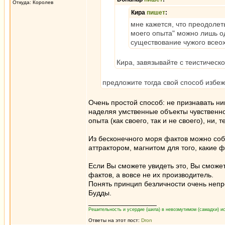
Откуда: Королев
Кира
пишет
:
мне кажется, что преодолет
моего опыта" можно лишь од
существование чужого всео
Кира, завязывайте с теистическ
предложите тогда свой способ избе
Очень простой способ: не признавать н
наделяя умственные объекты чувственн
опыта (как своего, так и не своего), ни
Из бесконечного моря фактов можно со
аттрактором, магнитом для того, какие ф
Если Вы сможете увидеть это, Вы сможе
фактов, а вовсе не их производитель.
Понять принцип безличности очень непр
Будды.
_________________
Решительность и усердие (шила) в невозмутимом (самадхи) ис
Ответы на этот пост:
Dron