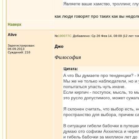
Являете ваше хамство, троллинг, гл
как люди говорят про таких как вы недол
Наверх
Alive
№
190077
Добавлено: Ср 26 Фев 14, 08:09 (12 лет то
Зарегистрирован:
Джо
06.09.2013
Суждений: 216
Философия
Цитата:
А что Вы думаете про тенденции? - 
Мы же не только наблюдатели, но и у
попытаться упасть чуть иначе.
Если кирпич - поступок, мысль, то м
это русло допустимого, может сужать
Я склонен считать, что выбор есть, н
пространство для выбора, причем са
В ситуации гибели бабочки в путеше
думаю ото софизм Аххилеса и череп
и гибель бабочки за миллион лет до