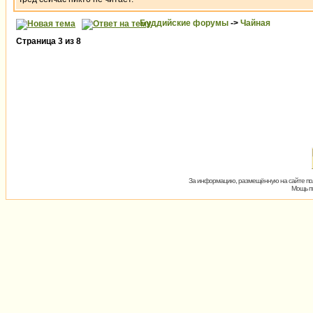
Буддийские форумы
->
Чайная
Страница
3
из
8
За информацию, размещённую на сайте пол
Мощь пх