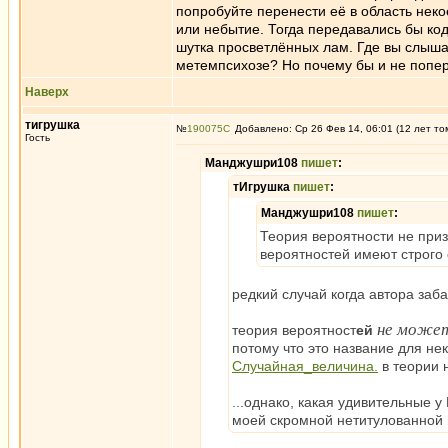
попробуйте перенести её в область неко
или небытие. Тогда передавались бы ко
шутка просветлённых лам. Где вы слышал
метемпсихозе? Но почему бы и не попе
Наверх
тигрушка
№
190075
Добавлено: Ср 26 Фев 14, 06:01 (12 лет то
Гость
Манджушри108
пишет
:
тИгрушка
пишет
:
Манджушри108
пишет
:
Теория вероятности не приз
вероятностей имеют строго
редкий случай когда автора заба
не может
теория вероятност
ей
потому что это название для не
Случайная_величина.
в теории н
...однако, какая удивительные
моей скромной нетитулованной