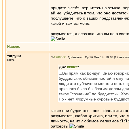
придите в себя, вернитесь на землю. пе
ай кю, убедитесь в том, что оно достат
послушайте, что о ваших представлениях
какой и там вы жопе.
разумеется, я осознаю, что вы не в сос
Наверх
тигруша
№
190086
Добавлено: Ср 26 Фев 14, 10:48 (12 лет то
Гость
Джо
пишет
:
...Вы прям как Дондуп. Знаю говорит,
буддистских обязаннностей я ему н
люди это публичное место и есть е
признака было бы благим делом для
такое "сознание" по буддистски. Хот
Но - нет. Форумные суровые буддист
какие они буддисты... они - фанатики то
разумеется, любая критика, или то, что 
личность, на их любимое лелеямое Я Я 
батхерты