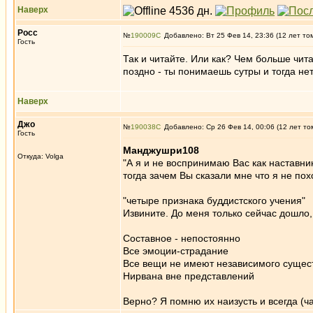
Наверх
Росс
№
190009
Добавлено: Вт 25 Фев 14, 23:36 (12 лет то
Гость
Так и читайте. Или как? Чем больше чи
поздно - ты понимаешь сутры и тогда не
Наверх
Джо
№
190038
Добавлено: Ср 26 Фев 14, 00:06 (12 лет то
Гость
Манджушри108
Откуда: Volga
"А я и не воспринимаю Вас как наставни
тогда зачем Вы сказали мне что я не пох
"четыре признака буддистского учения"
Извините. До меня только сейчас дошло,
Составное - непостоянно
Все эмоции-страдание
Все вещи не имеют независимого сущес
Нирвана вне представлений
Верно? Я помню их наизусть и всегда (ч