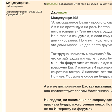
Манджушри108
№
190000
Добавлено: Вт 25 Фев 14, 23:22 (12 лет то
заблокирован
Зарегистрирован: 10.11.2013
Джо
пишет
:
Суждений: 425
Манджушри108
"А так сказанное Вами - просто сло
А я и не претендую на роль Наставн
потом говорить - "это не слова Будд
Но я говорю как думаю, и если хочу 
доминирования. Но я тут писал что 
это доминирование для роста другим
Так трудно написать 4 признака? Вы 
что он заблуждается насчет своих б
мне. Но форум читают многи люди э
возможно Вы. И написать 4 признак
секретная тантра. И написать что та
Но - нет. Форумные суровые буддист
А я и не воспринимаю Вас как наставни
оно соответствует словам Наставников. 
Ни сиддхи, ни понимание по запросу здес
признака буддистского учения легко. Но 
не по Интернету на форумах.