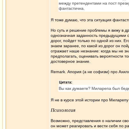
между претендентами на пост презид
фантастична.
Я тоже думаю, что эта ситуация фантас
Но суть и решение проблемы я вижу в др
однозначная заданность предыдущими со
дорог, пойдет только по одной из них. Е
знаем заранее, по какой из дорог он по
отражает наше незнание: когда мы не зн
предполагать, оценивать вероятности то
достоверное знание.
Remark. Апория (а не софизм) про Ахилл
Цитата:
Вы как думаете? Миларепа был беде
Я не в курсе этой истории про Миларепу
Психология
Возможно, представления о наличии сво
он может реагировать и вести себя по р