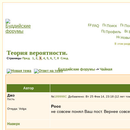
FAQ
Поиск
По
Профиль
Новы
В этом разд
Теория вероятности.
Страницы
Пред.
1
,
2
,
3
,
4
,
5
,
6
,
7
,
8
След.
Буддийские форумы
->
Чайная
Автор
Джо
№
189998
Добавлено: Вт 25 Фев 14, 23:18 (12 лет то
Гость
Росс
Откуда: Volga
не совсем понял Ваш пост. Вернее совсе
Наверх