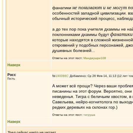
не понимают и не могут п
фанатики
особенностей западной цивилизации. в
обычный исторический процесс, наблюда
а до тех пор пока учителя дхаммы не н
фанатики
поклонниками дхаммы будут
которые находятся в сложной жизненной 
откровений у подобных персонажей, джо.
душевных болезней...
Ответы на этот пост:
Манджушри108
Наверх
Росс
№
190088
Добавлено: Ср 26 Фев 14, 11:13 (12 лет то
Гость
А может всё проще? Через ваши пробле
писанины на этот форум. Вероятно, они 
неведенья. Тигра с беличьим хвостом, в
Савельева, нейро-когнитолога по выход
редких деревьях на склонах гор.)
Ответы на этот пост:
тигруша
Наверх
Тред сейчас никто не читает.