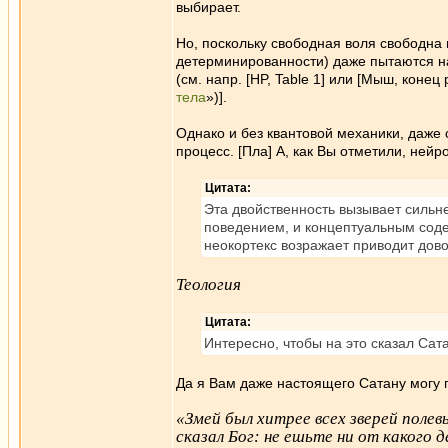
выбирает.
Но, поскольку свободная воля свободна 
детерминированности) даже пытаются н
(см. напр. [HP, Table 1] или [Мыш, конец
тела
»)].
Однако и без квантовой механики, даже
процесс. [Пла] А, как Вы отметили, нейр
Цитата:
Эта двойственность вызывает силь
поведением, и концептуальным содер
неокортекс возражает приводит дово
Теология
Цитата:
Интересно, чтобы на это сказал Са
Да я Вам даже настоящего Сатану могу 
«Змей был хитрее всех зверей полев
сказал Бог: не ешьте ни от какого 