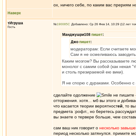
ох, ничего себе, по каким вас прериям 
Наверх
тИгруша
№
190085
Добавлено: Ср 26 Фев 14, 10:29 (12 лет то
Гость
Манджушри108
пишет
:
Джо
пишет
:
модераторам: Если считаете мо
Сам я не осмеливаюсь заводить 
Каким мозгом? Вы рассказываете люд
монолог с самим собой (как некая "
и столь презираемой ею вики).
Я не спорю с дураками. Особенно с
сделайте одолжение
не пишите -
отторжения. хотя... мб вы этого и добива
что касается теории вероятност
ей
, то в
предмета :рофл:, но беретесь рассуждать
вы знаете о тервере больше, чем соста
сам ваш ник говорит о
несколько завыш
период несколько затянулся. примите м