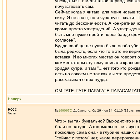
убеждаться. У меня такой период. Может
почувствовать сам.
Сейчас когда я читаю, для меня новые то
вижу. Я не знаю, но я чувствую - хватит
читать до бесконечеости. А конкретная ж
кроме просто утверждений. А утверждени
быть мне нужно пройти через бардо фоме
согласен".
Будде вообще не нужно было особо убеж
была редкость, если кто то в это не вери
вставка. И во многих местах он говорит 
комментаторы эту тему описали красочн
хридая сутра, и там "...нет того кто рож
есть но совсем не так как мы это предс
рассказывал о них Будда.
ОМ ГАТЕ ГАТЕ ПАРАГАТЕ ПАРАСАМГАТ
Наверх
Росс
№
190067
Добавлено: Ср 26 Фев 14, 01:10 (12 лет то
Гость
Что ж вы так буквально? Выходит,что и на
боли по натуре. А формально - мы чувст
поскольку сама она - в глубине наших л
"сейчас с потом" нет, какие перерожден