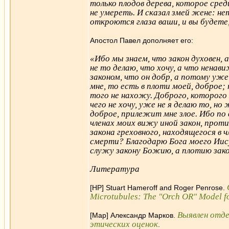
только плодов дерева, которое среди
не умереть. И сказал змей жене: нет
откроются глаза ваши, и вы будете,
Апостол Павел дополняет его:
«Ибо мы знаем, что закон духовен, 
не то делаю, что хочу, а что ненави
законом, что он добр, а потому уже
мне, то есть в плоти моей, доброе;
того не нахожу. Доброго, которого х
чего не хочу, уже не я делаю то, но
доброе, прилежит мне злое. Ибо по 
членах моих вижу иной закон, прот
закона греховного, находящегося в 
смерти? Благодарю Бога моего Ии
служу закону Божию, а плотию зако
Литература
[HP] Stuart Hameroff and Roger Penrose.
Microtubules: The "Orch OR" Model f
Выявлен отде
[Мар] Александр Марков.
этических оценок
.