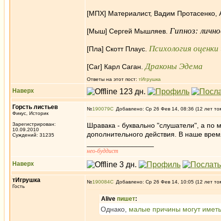
[МПХ] Материалист, Вадим Протасенко,
Гипноз: лично
[Мыш] Сергей Мышляев.
Психология оценки
[Пла] Скотт Плаус.
Драконы Эдема
[Саг] Карл Саган.
Ответы на этот пост:
тИгрушка
Наверх
Горсть листьев
№
190079
Добавлено: Ср 26 Фев 14, 08:36 (12 лет то
Фикус, Историк
Зарегистрирован:
Шравака - буквально "слушатели", а по 
10.09.2010
дополнительного действия. В наше врем
Суждений: 31235
_________________
нео-буддист
Наверх
тИгрушка
№
190084
Добавлено: Ср 26 Фев 14, 10:05 (12 лет то
Гость
Alive
пишет
:
Однако,
малые причины могут иметь