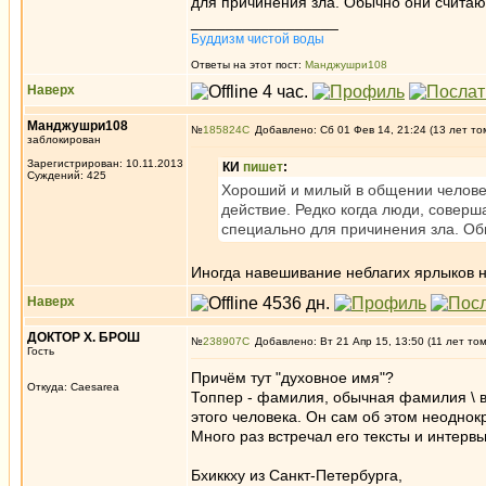
для причинения зла. Обычно они считают
_________________
Буддизм чистой воды
Ответы на этот пост:
Манджушри108
Наверх
Манджушри108
№
185824
Добавлено: Сб 01 Фев 14, 21:24 (13 лет то
заблокирован
Зарегистрирован: 10.11.2013
КИ
пишет
:
Суждений: 425
Хороший и милый в общении человек
действие. Редко когда люди, совер
специально для причинения зла. Обы
Иногда навешивание неблагих ярлыков н
Наверх
ДОКТОР Х. БРОШ
№
238907
Добавлено: Вт 21 Апр 15, 13:50 (11 лет то
Гость
Причём тут "духовное имя"?
Откуда: Caesarea
Топпер - фамилия, обычная фамилия \ в
этого человека. Он сам об этом неоднок
Много раз встречал его тексты и интервь
Бхиккху из Санкт-Петербурга,