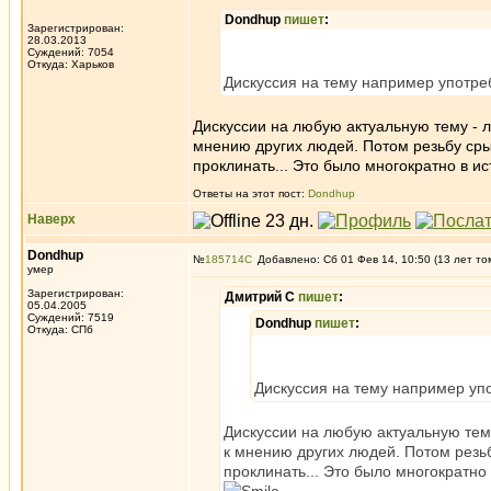
Dondhup
пишет
:
Зарегистрирован:
28.03.2013
Суждений: 7054
Откуда: Харьков
Дискуссия на тему например употре
Дискуссии на любую актуальную тему - л
мнению других людей. Потом резьбу срыв
проклинать... Это было многократно в и
Ответы на этот пост:
Dondhup
Наверх
Dondhup
№
185714
Добавлено: Сб 01 Фев 14, 10:50 (13 лет то
умер
Зарегистрирован:
Дмитрий С
пишет
:
05.04.2005
Суждений: 7519
Dondhup
пишет
:
Откуда: СПб
Дискуссия на тему например уп
Дискуссии на любую актуальную тему
к мнению других людей. Потом резьб
проклинать... Это было многократно