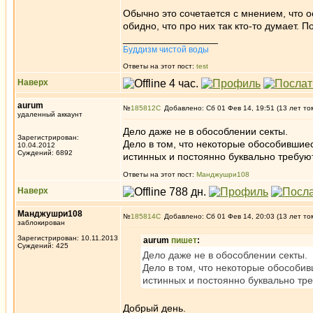
Обычно это сочетается с мнением, что о
обидно, что про них так кто-то думает. 
_________________
Буддизм чистой воды
Ответы на этот пост:
test
Наверх
aurum
№
185812
Добавлено: Сб 01 Фев 14, 19:51 (13 лет то
удаленный аккаунт
Дело даже не в обособлении секты.
Зарегистрирован:
Дело в том, что некоторые обособившиес
10.04.2012
Суждений: 6892
истинных и постоянно буквально требуют 
Ответы на этот пост:
Манджушри108
Наверх
Манджушри108
№
185814
Добавлено: Сб 01 Фев 14, 20:03 (13 лет то
заблокирован
Зарегистрирован: 10.11.2013
aurum
пишет
:
Суждений: 425
Дело даже не в обособлении секты.
Дело в том, что некоторые обособив
истинных и постоянно буквально треб
Добрый день.