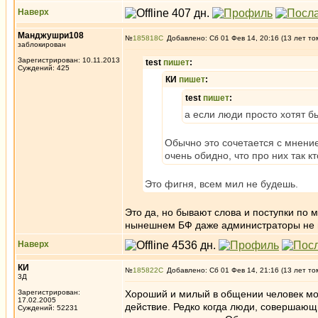
Наверх
Манджушри108
№
185818
Добавлено: Сб 01 Фев 14, 20:16 (13 лет то
заблокирован
Зарегистрирован: 10.11.2013
test
пишет
:
Суждений: 425
КИ
пишет
:
test
пишет
:
а если люди просто хотят бы
Обычно это сочетается с мнение
очень обидно, что про них так к
Это фигня, всем мил не будешь.
Это да, но бывают слова и поступки по 
нынешнем БФ даже администраторы не 
Наверх
КИ
№
185822
Добавлено: Сб 01 Фев 14, 21:16 (13 лет то
3Д
Зарегистрирован:
Хороший и милый в общении человек мо
17.02.2005
действие. Редко когда люди, совершающ
Суждений: 52231