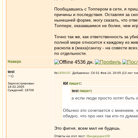
Пообщавшись с Топпером в сети, я пришё
причины и последствия. Оставляя за ско
нынешней форме, могу сказать, что отве
Топпере, оказавшимся не более, чем игр
Точно так же, как ответственность за у
полной мере относится к каждому из жив
раскола в (маха)сангху - на совести все
по отдельности.
Наверх
test
№
185815
Добавлено: Сб 01 Фев 14, 20:05 (13 лет то
一心
КИ
пишет
:
Зарегистрирован:
18.02.2005
Суждений: 18709
test
пишет
:
а если люди просто хотят быть от
Обычно это сочетается с мнением, ч
обидно, что про них так кто-то дума
Это фигня, всем мил не будешь.
Ответы на этот пост:
Манджушри108