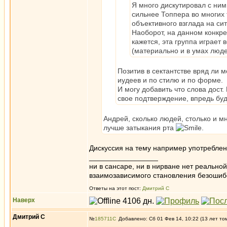
Я много дискутировал с ними
сильнее Топпера во многих 
объективного взглада на сит
Наоборот, на данном конкр
кажется, эта группа играет 
(материально и в умах людей
Позитив в сектантстве вряд ли 
иудеев и по стилю и по форме.
И могу добавить что слова дос
свое подтверждение, впредь буд
Андрей, сколько людей, столько и мн
лучше затыкания рта
.
Дискуссия на тему например употреблен
_________________
ни в сансаре, ни в нирване нет реально
взаимозависимого становления безоши
Ответы на этот пост:
Дмитрий С
Наверх
Дмитрий С
№
185711
Добавлено: Сб 01 Фев 14, 10:22 (13 лет то