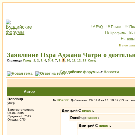
FAQ
Поиск
По
Профиль
Новы
В этом разд
Заявление Пхра Аджана Чатри о деятель
Страницы
Пред.
1
,
2
,
3
,
4
,
5
,
6
,
7
,
8
,
9
,
10
,
11
,
12
,
13
След.
Буддийские форумы
->
Новости
Автор
Dondhup
№
185708
Добавлено: Сб 01 Фев 14, 10:02 (13 лет то
умер
Зарегистрирован:
Дмитрий С
пишет
:
05.04.2005
Суждений: 7519
Dondhup
пишет
:
Откуда: СПб
Дмитрий С
пишет
: