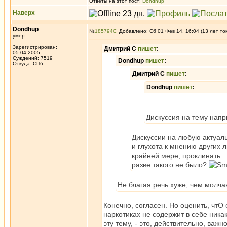
Ответы на этот пост:
Dondhup
Наверх
Dondhup
№
185794
Добавлено: Сб 01 Фев 14, 16:04 (13 лет то
умер
Зарегистрирован:
Дмитрий С
пишет
:
05.04.2005
Суждений: 7519
Dondhup
пишет
:
Откуда: СПб
Дмитрий С
пишет
:
Dondhup
пишет
:
Дискуссия на тему нап
Дискуссии на любую актуал
и глухота к мнению других 
крайней мере, проклинать..
разве такого не было?
Не благая речь хуже, чем молча
Конечно, согласен. Но оценить, чтО 
наркотиках не содержит в себе никак
эту тему, - это, действительно, важно