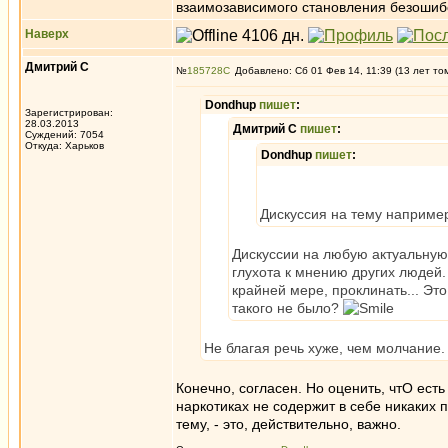
взаимозависимого становления безоши
Наверх
Дмитрий С
№
185728
Добавлено: Сб 01 Фев 14, 11:39 (13 лет то
Dondhup
пишет
:
Зарегистрирован:
28.03.2013
Дмитрий С
пишет
:
Суждений: 7054
Откуда: Харьков
Dondhup
пишет
:
Дискуссия на тему наприме
Дискуссии на любую актуальную
глухота к мнению других людей.
крайней мере, проклинать... Эт
такого не было?
Не благая речь хуже, чем молчание.
Конечно, согласен. Но оценить, чтО есть 
наркотиках не содержит в себе никаких п
тему, - это, действительно, важно.