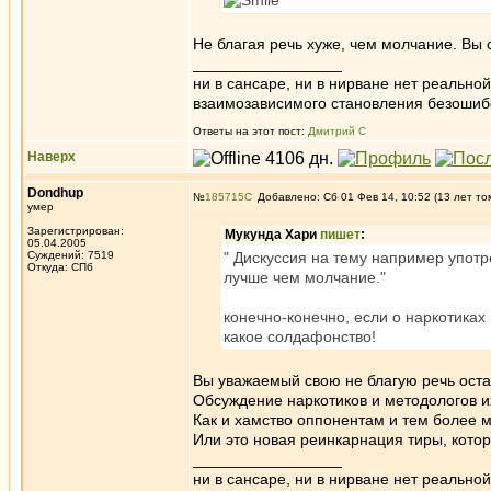
Не благая речь хуже, чем молчание. Вы
_________________
ни в сансаре, ни в нирване нет реально
взаимозависимого становления безоши
Ответы на этот пост:
Дмитрий С
Наверх
Dondhup
№
185715
Добавлено: Сб 01 Фев 14, 10:52 (13 лет то
умер
Зарегистрирован:
Мукунда Хари
пишет
:
05.04.2005
Суждений: 7519
" Дискуссия на тему например упот
Откуда: СПб
лучше чем молчание."
конечно-конечно, если о наркотиках 
какое солдафонство!
Вы уважаемый свою не благую речь оста
Обсуждение наркотиков и методологов и
Как и хамство оппонентам и тем более 
Или это новая реинкарнация тиры, котор
_________________
ни в сансаре, ни в нирване нет реально