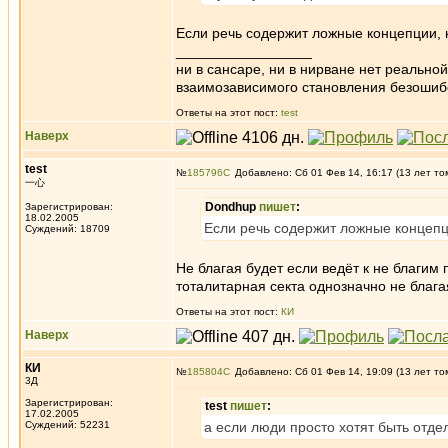
Если речь содержит ложные концепции, н
_________________
ни в сансаре, ни в нирване нет реально
взаимозависимого становления безоши
Ответы на этот пост:
test
Наверх
test
№
185796
Добавлено: Сб 01 Фев 14, 16:17 (13 лет то
一心
Dondhup
пишет
:
Зарегистрирован:
18.02.2005
Если речь содержит ложные концепци
Суждений: 18709
Не благая будет если ведёт к не благим 
тоталитарная секта однозначно не благая
Ответы на этот пост:
КИ
Наверх
КИ
№
185804
Добавлено: Сб 01 Фев 14, 19:09 (13 лет то
3Д
Зарегистрирован:
test
пишет
:
17.02.2005
Суждений: 52231
а если люди просто хотят быть отдель