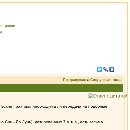
иcтрaция
д
Предыдущая
::
Следующая тема
ические практики, необходима ли передача на подобные
 Синь Яо Лунь), датированных 7 в. н.э., есть весьма