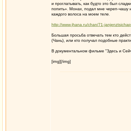
и проглатывать, как будто это был слад
попить». Монах, подал мне череп-чашу и 
каждого волоса на моем теле.
http://www.jhana.ru/chan/71-janjenztsicha
Большая просьба отвечать тем кто дейст
(Чань), или кто получал подобные практ
В документальном фильме "Здесь и Сейч
[img][/img]