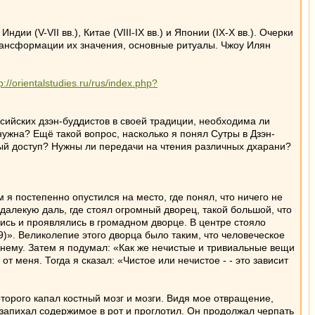
ии (V-VII вв.), Китае (VIII-IX вв.) и Японии (IX-X вв.). Очерки
трансформации их значения, основные ритуалы. Чжоу Илян
p://orientalstudies.ru/rus/index.php?
ссийских дзэн-буддистов в своей традиции, необходима ли
нужна? Ещё такой вопрос, насколько я понял Сутры в Дзэн-
дный доступ? Нужны ли передачи на чтения различных дхарани?
я постепенно опустился на место, где понял, что ничего не
далекую даль, где стоял огромный дворец, такой большой, что
лись и проявлялись в громадном дворце. В центре стояло
)». Великолепие этого дворца было таким, что человеческое
 нему. Затем я подумал: «Как же нечистые и тривиальные вещи
т меня. Тогда я сказал: «Чистое или нечистое - - это зависит
оторого капал костный мозг и мозги. Видя мое отвращение,
 запихал содержимое в рот и проглотил. Он продолжал черпать