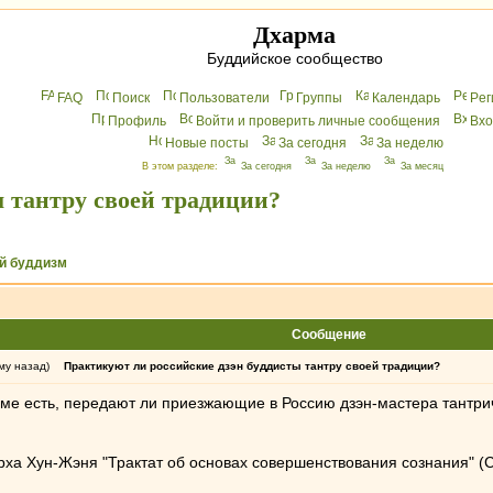
Дхарма
Буддийское сообщество
FAQ
Поиск
Пользователи
Группы
Календарь
Peг
Профиль
Войти и проверить личные сообщения
Вхo
Новые посты
За сегодня
За неделю
В этом разделе:
За сегодня
За неделю
За месяц
 тантру своей традиции?
й буддизм
Сообщение
му назад)
Практикуют ли российские дзэн буддисты тантру своей традиции?
изме есть, передают ли приезжающие в Россию дзэн-мастера тантр
рха Хун-Жэня "Трактат об основах совершенствования сознания" (Сю