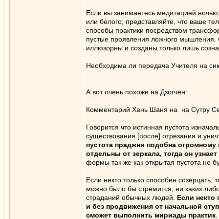
Если вы занимаетесь медитацией ночью, 
или белого; представляйте, что ваше те
способы практики посредством трансфор
пустые проявления ложного мышления. Су
иллюзорны и созданы только лишь созна
Необходима ли передача Учителя на сию
А вот очень похоже на Дзогчен:
Комментарий Хань Шаня на на Сутру С
Говорится что истинная пустота изнача
существования [после] отрезания и унич
пустота праджни подобна огромному 
отдельны от зеркала, тогда он узнает
формы так же как открытая пустота не б
Если некто только способен созерцать, т
можно было бы стремится, ни каких либо
страданий обычных людей.
Если некто 
и без продвижения от начальной ступ
сможет выполнить мириады практик
.