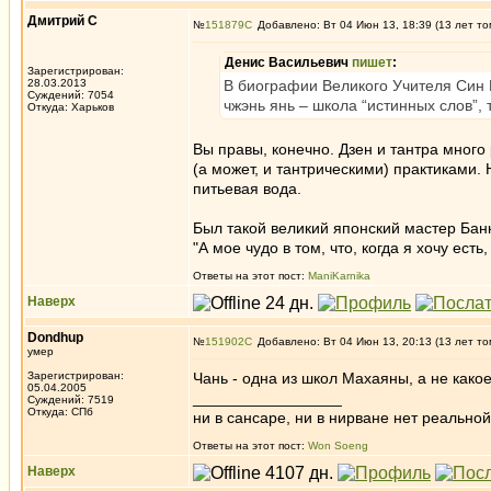
Дмитрий С
№
151879
Добавлено: Вт 04 Июн 13, 18:39 (13 лет то
Денис Васильевич
пишет
:
Зарегистрирован:
28.03.2013
В биографии Великого Учителя Син Ю
Суждений: 7054
чжэнь янь – школа “истинных слов”, 
Откуда: Харьков
Вы правы, конечно. Дзен и тантра мног
(а может, и тантрическими) практиками. Н
питьевая вода.
Был такой великий японский мастер Банкэ
"А мое чудо в том, что, когда я хочу есть
Ответы на этот пост:
ManiKarnika
Наверх
Dondhup
№
151902
Добавлено: Вт 04 Июн 13, 20:13 (13 лет то
умер
Зарегистрирован:
Чань - одна из школ Махаяны, а не како
05.04.2005
_________________
Суждений: 7519
Откуда: СПб
ни в сансаре, ни в нирване нет реальн
Ответы на этот пост:
Won Soeng
Наверх