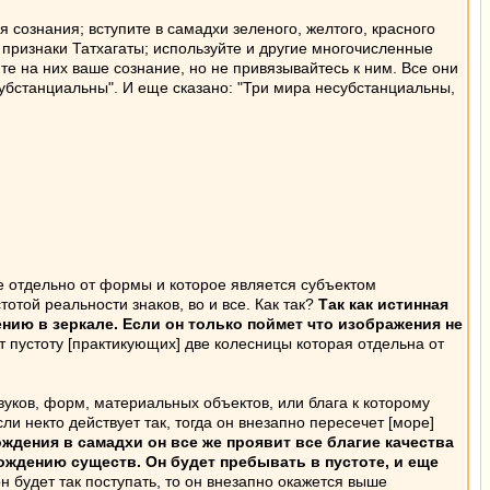
сознания; вступите в самадхи зеленого, желтого, красного
е признаки Татхагаты; используйте и другие многочисленные
е на них ваше сознание, но не привязывайтесь к ним. Все они
субстанциальны". И еще сказано: "Три мира несубстанциальны,
е отдельно от формы и которое является субъектом
отой реальности знаков, во и все. Как так?
Так как истинная
ию в зеркале. Если он только поймет что изображения не
т пустоту [практикующих] две колесницы которая отдельна от
звуков, форм, материальных объектов, или блага к которому
и некто действует так, тогда он внезапно пересечет [море]
ождения в самадхи он все же проявит все благие качества
ождению существ. Он будет пребывать в пустоте, и еще
он будет так поступать, то он внезапно окажется выше