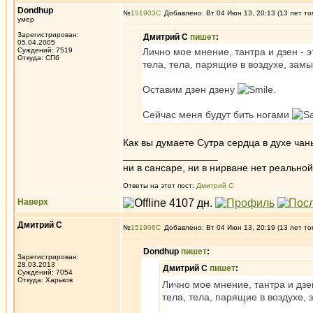
Dondhup
№
151903
Добавлено: Вт 04 Июн 13, 20:13 (13 лет то
умер
Зарегистрирован:
Дмитрий С
пишет
:
05.04.2005
Суждений: 7519
Лично мое мнение, тантра и дзен - э
Откуда: СПб
тела, тела, парящие в воздухе, замы
Оставим дзен дзену
.
Сейчас меня будут бить ногами
Как вы думаете Сутра сердца в духе чан
_________________
ни в сансаре, ни в нирване нет реальн
Ответы на этот пост:
Дмитрий С
Наверх
Дмитрий С
№
151906
Добавлено: Вт 04 Июн 13, 20:19 (13 лет то
Dondhup
пишет
:
Зарегистрирован:
28.03.2013
Дмитрий С
пишет
:
Суждений: 7054
Откуда: Харьков
Лично мое мнение, тантра и дзен
тела, тела, парящие в воздухе, 