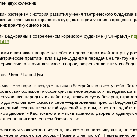
лей двух колесниц.
кий эзотеризм": история развития учения тантрического буддизма в Инд
ржание главных эзотерических сутр, категории учения в процессе 
вник практикующего йога.
ии Ваджраяны в современном корейском буддизме (PDF-файл)-
htt
=1413
ми и возникает вопрос: как обстоят дела с практикой тантры у ро
нтрические практики, или в Дзэн-Буддизме передача на тантру не 
отерические, а значит возникает вопрос, разрешен ли к ним свобо
аня. Чжан Чжень-Цзы:
мое тело парит в воздухе, плывя в бескрайнюю высоту неба. Затем 
остью, как большое плоское кристальное зеркало. Я вглядывался в 
 случаи, все пароды и их действия, включая суету базаров, отража
то должно быть,— сказал я себе,—драгоценный престол Ваджры (29
хищенный созерцанием такой чудесной картины, -я хотел подойти к
ном дворце?» Как„ только эта мысль возникла, дворец отодвинулся о
едленно появился совсем близко. <...>
оловину человеческого черепа, похожего на половину дыни, но с к
з черепа рукой с вопросом: «Разве это не чисто?» Немедленно он