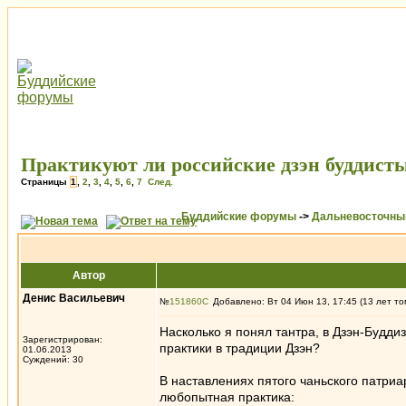
Практикуют ли российские дзэн буддисты
Страницы
1
,
2
,
3
,
4
,
5
,
6
,
7
След.
Буддийские форумы
->
Дальневосточны
Автор
Денис Васильевич
№
151860
Добавлено: Вт 04 Июн 13, 17:45 (13 лет то
Насколько я понял тантра, в Дзэн-Будд
Зарегистрирован:
практики в традиции Дзэн?
01.06.2013
Суждений: 30
В наставлениях пятого чаньского патриа
любопытная практика: