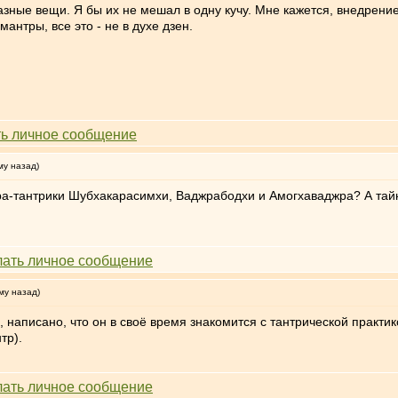
азные вещи. Я бы их не мешал в одну кучу. Мне кажется, внедрение
антры, все это - не в духе дзен.
му назад)
тера-тантрики Шубхакарасимхи, Ваджрабодхи и Амогхаваджра? А тайн
му назад)
написано, что он в своё время знакомится с тантрической практи
тр).