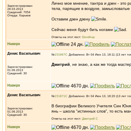
Лично мое мнение, тантра и дзен - это р
Зарегистрирован:
тела, парящие в воздухе, замысловатые м
28.03.2013
Суждений: 7054
Откуда: Харьков
Оставим дзен дзену
.
Сейчас меня будут бить ногами
.
Ответы на этот пост:
Dondhup
Наверх
Денис Васильевич
№
151867
Добавлено: Вт 04 Июн 13, 18:11 (13 лет то
Дмитрий
, не знаю, а как же тогда мас
Зарегистрирован:
01.06.2013
Суждений: 30
Наверх
Денис Васильевич
№
151871
Добавлено: Вт 04 Июн 13, 18:20 (13 лет то
В биографии Великого Учителя Син Юня, 
Зарегистрирован:
янь – школа “истинных слов”, то есть ман
01.06.2013
Суждений: 30
Ответы на этот пост:
Дмитрий С
Наверх