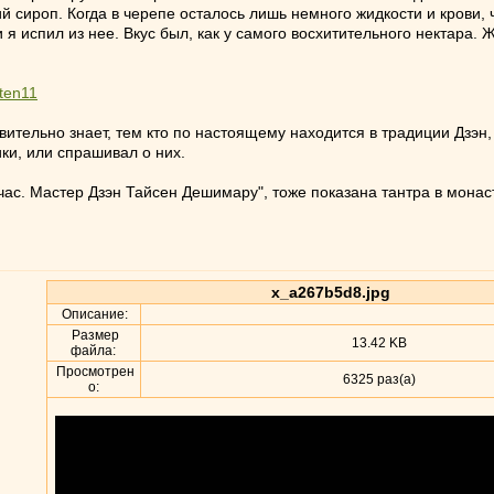
кий сироп. Когда в черепе осталось лишь немного жидкости и крови
я испил из нее. Вкус был, как у самого восхитительного нектара. 
pten11
вительно знает, тем кто по настоящему находится в традиции Дзэ
ики, или спрашивал о них.
ас. Мастер Дзэн Тайсен Дешимару", тоже показана тантра в мона
x_a267b5d8.jpg
Описание:
Размер
13.42 KB
файла:
Просмотрен
6325 раз(а)
о: