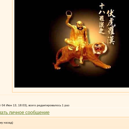
 04 Июн 13, 18:03), всего редактировалось 1 раз
му назад)