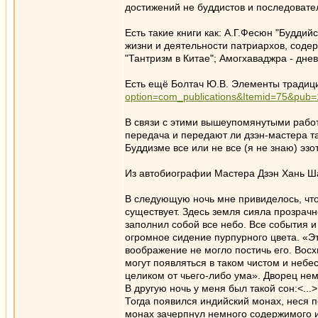
достижений не буддистов и последовате
Есть такие книги как: А.Г.Фесюн "Буддийс
жизни и деятельности патриархов, соде
"Тантризм в Китае"; Амогхаваджра - дне
Есть ещё Болтач Ю.В. Элементы традиц
option=com_publications&Itemid=75&pub
В связи с этими вышеупомянутыми работа
передача и передают ли дзэн-мастера та
Буддизме все или не все (я не знаю) эз
Из автобиографии Мастера Дзэн Хань Ш
В следующую ночь мне привиделось, что 
существует. Здесь земля сияла прозрачн
заполнил собой все небо. Все события и
огромное сидение пурпурного цвета. «Э
воображение не могло постичь его. Вос
могут появляться в таком чистом и небес
целиком от чьего-либо ума». Дворец нем
В другую ночь у меня был такой сон:<...>
Тогда появился индийский монах, неся п
монах зачерпнул немного содержимого и