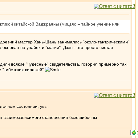
актикой китайской Ваджраяны (мицзяо – тайное учение или
е древний мастер Хань-Шань занимались "около-тантрическими"
е основан на упайях и "магии". Дзен - это просто чистая
одили всякие "чудесные" свидетельства, говорил примерно так:
ухе "тибетских виражей"
аточном состоянии, увы.
кон взаимозависимого становления безошибочны