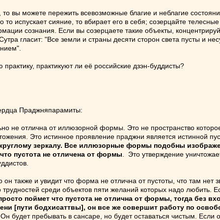
то вы можете пережить всевозможные благие и неблагие состояния 
ло то испускает сияние, то вбирает его в себя; созерцайте телесны
мации сознания. Если вы созерцаете такие объекты, концентрируйт
тра гласит: "Все земли и страны десяти сторон света пусты и не
нием".
 практику, практикуют ли её российские дзэн-буддисты?
ердца Праджняпарамиты:
льно не отлична от иллюзорной формы. Это не пространство которо
тожения. Это истинное проявление праджни является истинной пуст
круглому зеркалу. Все иллюзорные формы подобны изображен
 что пустота не отличена от формы
. Это утверждение уничтожае
уддистов.
о он также и увидит что форма не отлична от пустоты, что там нет 
 трудностей среди объектов пяти желаний которых надо любить. Есл
просто поймет что пустота не отлична от формы, тогда без вх
ени [пути бодхисаттвы], он все же совершит работу по освоб
 Он будет пребывать в сансаре, но будет оставаться чистым. Если 