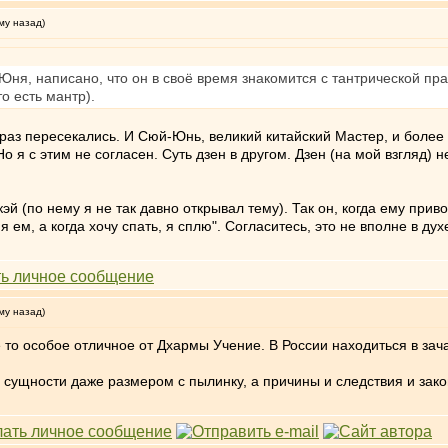
му назад)
ня, написано, что он в своё время знакомится с тантрической пр
то есть мантр).
о раз пересекались. И Сюй-Юнь, великий китайский Мастер, и боле
о я с этим не согласен. Суть дзен в другом. Дзен (на мой взгляд) н
й (по нему я не так давно открывал тему). Так он, когда ему прив
, я ем, а когда хочу спать, я сплю". Согласитесь, это не вполне в д
му назад)
е то особое отличное от Дхармы Учение. В России находиться в зач
ой сущности даже размером с пылинку, а причины и следствия и за