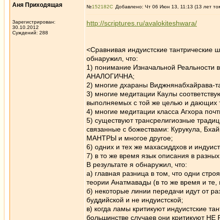
Аня Приходящая
№
152182
Добавлено: Чт 06 Июн 13, 11:13 (13 лет то
Зарегистрирован:
http://scriptures.ru/avalokiteshwara/
30.10.2012
Суждений: 288
<Сравнивая индуистские тантрические шк
обнаружил, что:
1) понимание Изначальной Реальност
АНАЛОГИЧНА;
2) многие дхараны Виджнянабхайрава-та
3) многие медитации Каулы соответству
выполняемых с той же целью и дающих т
4) многие медитации класса Агхора почт
5) существуют трансрелигиозные традици
связанные с божествами: Курукула, Бхай
МАНТРЫ и многое другое;
6) одних и тех же махасиддхов и индуис
7) в то же время язык описания в разны
В результате я обнаружил, что:
а) главная разница в том, что одни стр
теории Анатмавады (в то же время и те,
б) некоторые линии передачи идут о
буддийской и не индуистской;
в) когда ламы критикуют индуистские та
большинстве случаев они критикуют НЕ 