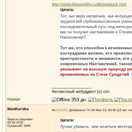
http://www.theosophy.ru/lib/swetoch.htm
Цитата:
Тот, чья вера непрочна, чья интуици
трудностей глубокомысленных учени
последовательный путь под непосред
как он получит наставления к Стезя
Накопления7.
Тот же, кто способен к мгновенн
сострадание велико, кто преиспо
пристрастности и ненависти, кто
сокровенных Наставлений,
таком
указывает на высшую природу реа
применяемых на Стезе Средств
8.
_________________
бесчестный небуддист (с) спс
Наверх
ManiKarnika
№
152135
Добавлено: Чт 06 Июн 13, 03:30 (13 лет то
Зарегистрирован:
Цитата:
05.05.2010
Суждений: 1894
Лучше убивать, чем кичиться вегета