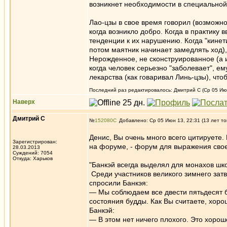
возникнет необходимости в специальной
Лао-цзы в свое время говорил (возможно
когда возникло добро. Когда в практику 
тенденции к их нарушению. Когда "кинет
потом маятник начинает замедлять ход),
Нерожденное, не сконструированное (а 
когда человек серьезно "заболевает", 
лекарства (как говаривал Линь-цзы), что
Последний раз редактировалось: Дмитрий С (Ср 05 Июн
Наверх
Дмитрий С
№
152080
Добавлено: Ср 05 Июн 13, 22:31 (13 лет то
Денис, Вы очень много всего цитируете. 
Зарегистрирован:
на форуме, - форум для выражения своег
28.03.2013
Суждений: 7054
Откуда: Харьков
"Банкэй всегда выделял для монахов шк
Среди участников великого зимнего зат
спросили Банкэя:
— Мы соблюдаем все двести пятьдесят б
состояния будды. Как Вы считаете, хоро
Банкэй:
— В этом нет ничего плохого. Это хорошо