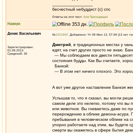
_________________
бесчестный небуддист (с) спс
Ответы на этот пост:
Аня Приходящая
Наверх
Денис Васильевич
№
152160
Добавлено: Чт 06 Июн 13, 07:49 (13 лет то
Дмитрий
, в традиционных местах у чан
Зарегистрирован:
едят, на счет других просто не знаю. Ба
01.06.2013
Суждений: 30
— Мы соблюдаем все двести пятьдесят б
состояния будды. Как Вы считаете, хоро
Банкэй:
— В этом нет ничего плохого. Это хоро
А вот уже другое наставление Банкэя ж
Услышав то, что я сказал, вы могли реш
самом деле это нелегко, потому что вы
или животное. Вы гневаетесь даже по п
перерождению в облике демона-асура. По
пребывания в человеческом облике на со
упорно работаете над этим, вы будете 
смерти вы окажетесь в сфере бытия дем