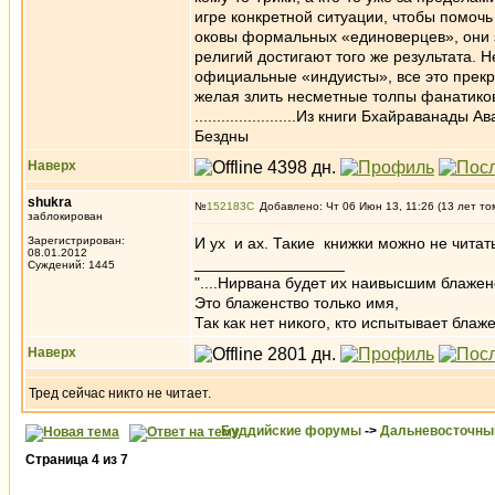
игре конкретной ситуации, чтобы помоч
оковы формальных «единоверцев», они з
религий достигают того же результата.
официальные «индуисты», все это прекр
желая злить несметные толпы фанатико
.......................Из книги Бхайраван
Бездны
Наверх
shukra
№
152183
Добавлено: Чт 06 Июн 13, 11:26 (13 лет то
заблокирован
Зарегистрирован:
И ух и ах. Такие книжки можно не читат
08.01.2012
_________________
Суждений: 1445
"....Нирвана будет их наивысшим блажен
Это блаженство только имя,
Так как нет никого, кто испытывает блаже
Наверх
Тред сейчас никто не читает.
Буддийские форумы
->
Дальневосточны
Страница
4
из
7