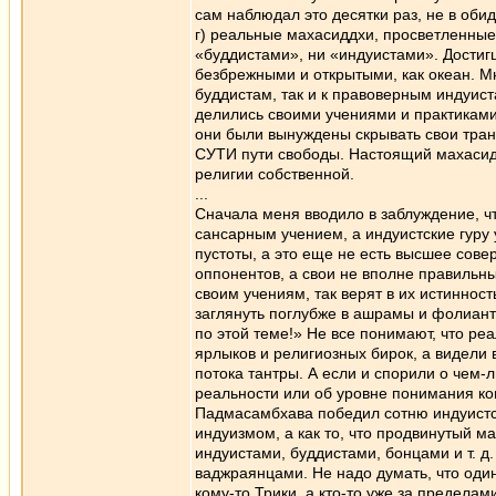
сам наблюдал это десятки раз, не в обид
г) реальные махасиддхи, просветленные
«буддистами», ни «индуистами». Дости
безбрежными и открытыми, как океан. М
буддистам, так и к правоверным индуис
делились своими учениями и практиками
они были вынуждены скрывать свои тра
СУТИ пути свободы. Настоящий махасиддх
религии собственной.
...
Сначала меня вводило в заблуждение, ч
сансарным учением, а индуистские гуру
пустоты, а это еще не есть высшее сове
оппонентов, а свои не вполне правильн
своим учениям, так верят в их истинност
заглянуть поглубже в ашрамы и фолиант
по этой теме!» Не все понимают, что р
ярлыков и религиозных бирок, а видели 
потока тантры. А если и спорили о чем-
реальности или об уровне понимания кон
Падмасамбхава победил сотню индуистск
индуизмом, а как то, что продвинутый 
индуистами, буддистами, бонцами и т. д
ваджраянцами. Не надо думать, что оди
кому-то Трики, а кто-то уже за предела