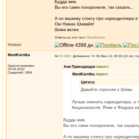
Будда жив.
Вы его сами похоронили, так сказать...
А по вашему слэнгу про наркодиллера я 
Ом Намах Шивайя!
Шива велик.
Ответы на этот пост:
ManiKarnika
Наверх
ManiKarnika
№
152168
Добавлено: Чт 06 Июн 13, 08:36 (13 лет то
Зарегистрирован:
Аня Приходящая
пишет
:
05.05.2010
Суждений: 1894
ManiKarnika
пишет
:
Цитата:
Давайте спросим у Шивы
Лучше сменить наркодилера, а т
Кецалькоатля, Яхве и Федора из
Будда жив.
Вы его сами похоронили, так сказать.
А по вашему слэнгу про наркодиллер