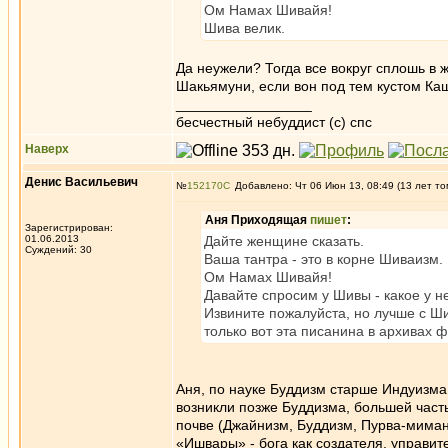
Ом Намах Шивайя!
Шива велик.
Да неужели? Тогда все вокруг сплошь в 
Шакьямуни, если вон под тем кустом Каш
_________________
бесчестный небуддист (с) спс
Наверх
Денис Васильевич
№
152170
Добавлено: Чт 06 Июн 13, 08:49 (13 лет то
Аня Приходящая
пишет
:
Зарегистрирован:
01.06.2013
Дайте женщине сказать.
Суждений: 30
Ваша тантра - это в корне Шиваизм.
Ом Намах Шивайя!
Давайте спросим у Шивы - какое у н
Извините пожалуйста, но лучше с Шиво
только вот эта писанина в архивах ф
Аня, по науке Буддизм старше Индуизма
возникли позже Буддизма, большей час
почве (Джайнизм, Буддизм, Пурва-миман
«Ишвары» - бога как создателя, управит