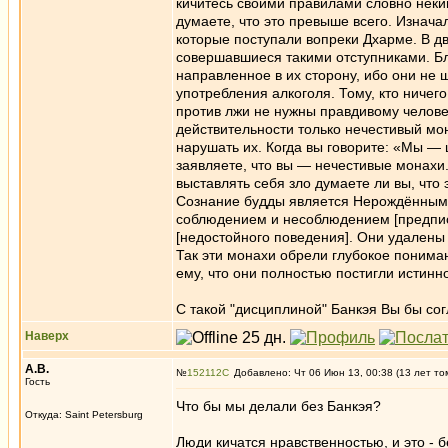
кичитесь своими правилами словно неки
думаете, что это превыше всего. Изнач
которые поступали вопреки Дхарме. В д
совершавшиеся такими отступниками. Бл
направленное в их сторону, ибо они не
употребления алкоголя. Тому, кто ничег
против лжи не нужны правдивому человек
действительности только нечестивый мо
нарушать их. Когда вы говорите: «Мы —
заявляете, что вы — нечестивые монахи.
выставлять себя зло думаете ли вы, что
Сознание будды является Нерождённым. 
соблюдением и несоблюдением [предписа
[недостойного поведения]. Они удалены
Так эти монахи обрели глубокое понима
ему, что они полностью постигли истинно
С такой "дисциплиной" Банкэя Вы бы со
Наверх
А.В.
№
152112
Добавлено: Чт 06 Июн 13, 00:38 (13 лет то
Гость
Что бы мы делали без Банкэя?
Откуда: Saint Petersburg
Люди кичатся нравственностью, и это - 