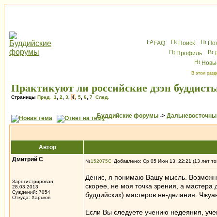
FAQ
Поиск
По
Профиль
Новы
В этом разд
Практикуют ли российские дзэн буддисты
Страницы
Пред.
1
,
2
,
3
,
4
,
5
,
6
,
7
След.
Буддийские форумы
->
Дальневосточны
Автор
Дмитрий С
№
152075
Добавлено: Ср 05 Июн 13, 22:21 (13 лет то
Денис, я понимаю Вашу мысль. Возможно
Зарегистрирован:
скорее, не моя точка зрения, а мастера 
28.03.2013
Суждений: 7054
буддийских) мастеров не-делания: Чжуан
Откуда: Харьков
Если Вы следуете учению недеяния, учен