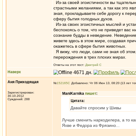
Из-за своей эгоистичности вы тщательн
страстными желаниями, а так как это яв
зная, прокладываете себе дорогу к пере
сферу бытия голодных духов.
Из-за своих эгоистичных мыслей и устан
беспокоясь о том, что не приведет вас 
сознание будды в неведение. Неведение
живете здесь в этом мире, создавая прич
окажетесь в сфере бытия животных.
Я вижу, что люди, сами не зная об это
перерождения в трех плохих мирах.
Ответы на этот пост:
Дмитрий С
Наверх
Аня Приходящая
№
152165
Добавлено: Чт 06 Июн 13, 08:20 (13 лет то
Зарегистрирован:
ManiKarnika
пишет
:
30.10.2012
Суждений: 288
Цитата:
Давайте спросим у Шивы
Лучше сменить наркодилера, а то ка
Яхве и Федора из Фрязино...