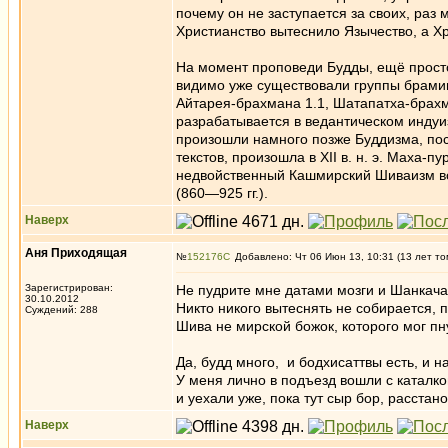
почему он не заступается за своих, ра
Христианство вытеснило Язычество, а Х
На момент проповеди Будды, ещё просто 
видимо уже существовали группы брамин
Айтарея-брахмана 1.1, Шатапатха-брахм
разрабатывается в ведантическом инду
произошли намного позже Буддизма, по
текстов, произошла в XII в. н. э. Маха-п
недвойственный Кашмирский Шиваизм воз
(860—925 гг.).
Наверх
Аня Приходящая
№
152176
Добавлено: Чт 06 Июн 13, 10:31 (13 лет то
Зарегистрирован:
Не пудрите мне датами мозги и Шанкачар
30.10.2012
Никто никого вытеснять не собирается,
Суждений: 288
Шива не мирской божок, которого мог пн
Да, будд много, и бодхисаттвы есть, и н
У меня лично в подъезд вошли с каталко
и уехали уже, пока тут сыр бор, расстан
Наверх