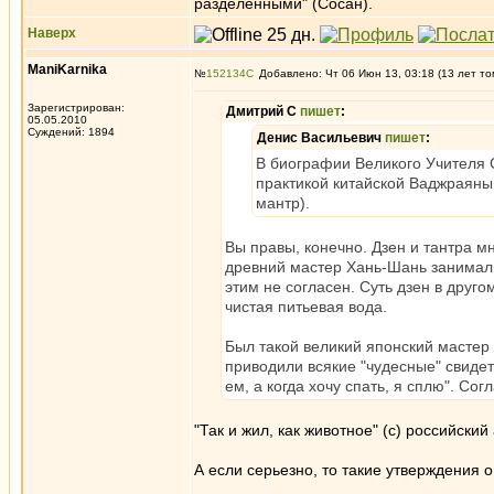
разделенными" (Сосан).
Наверх
ManiKarnika
№
152134
Добавлено: Чт 06 Июн 13, 03:18 (13 лет то
Зарегистрирован:
Дмитрий С
пишет
:
05.05.2010
Суждений: 1894
Денис Васильевич
пишет
:
В биографии Великого Учителя С
практикой китайской Ваджраяны 
мантр).
Вы правы, конечно. Дзен и тантра м
древний мастер Хань-Шань занималис
этим не согласен. Суть дзен в другом
чистая питьевая вода.
Был такой великий японский мастер Б
приводили всякие "чудесные" свидетел
ем, а когда хочу спать, я сплю". Сог
"Так и жил, как животное" (с) российский
А если серьезно, то такие утверждения о
...