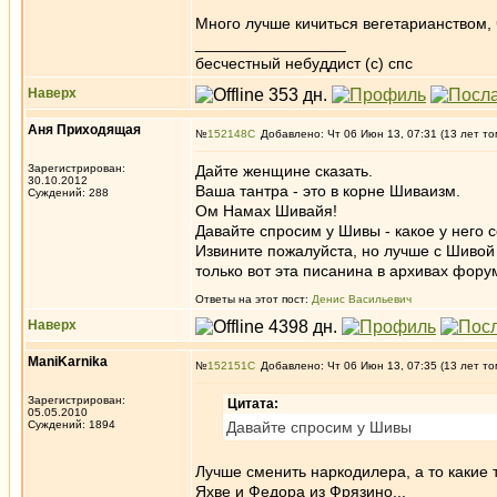
Много лучше кичиться вегетарианством, ч
_________________
бесчестный небуддист (с) спс
Наверх
Аня Приходящая
№
152148
Добавлено: Чт 06 Июн 13, 07:31 (13 лет то
Зарегистрирован:
Дайте женщине сказать.
30.10.2012
Ваша тантра - это в корне Шиваизм.
Суждений: 288
Ом Намах Шивайя!
Давайте спросим у Шивы - какое у него 
Извините пожалуйста, но лучше с Шивой не
только вот эта писанина в архивах форум
Ответы на этот пост:
Денис Васильевич
Наверх
ManiKarnika
№
152151
Добавлено: Чт 06 Июн 13, 07:35 (13 лет то
Зарегистрирован:
Цитата:
05.05.2010
Суждений: 1894
Давайте спросим у Шивы
Лучше сменить наркодилера, а то какие 
Яхве и Федора из Фрязино...