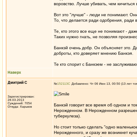
воровство. Лучше убивать, чем кичиться
Вот это "лучше" - люди не понимают. Он
То, что делается ради одобрения, ради 
Те, кто этого все еще не понимают - даж
Таких нужно гнать, не позволяя произне
Банкэй очень добр. Он объясняет это. Да
доброты, кто доверяет мнению Банкэя.
Те кто спорит с Банкэем - не заслужива
Наверх
Дмитрий С
№
152113
Добавлено: Чт 06 Июн 13, 00:50 (13 лет то
Зарегистрирован:
28.03.2013
Суждений: 7054
Банкэй говорит все время об одном и то
Откуда: Харьков
Нерожденном. В Нерожденном разрешены 
туберкулеза).
Но стоит только сделать "одно маленькое
Нерожденного, и сразу же возникнет куч