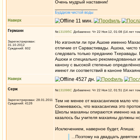
Очень мудрый наставник!
_________________
Буддизм чистой воды
Наверх
Германн
№
131095
Добавлено: Чт 22 Ноя 12, 01:08 (14 лет то
Зарегистрирован:
Но изгоняли ли при Ашоке именно Махас
31.10.2012
отличие от Сарвастивады. Ашока, чисто 
Суждений: 602
следовать только преданию Тхеравады. 
Ашоки и специально рекомендованных им
канону с высокой степенью определённ
имеют ли соответствий в каноне Махая
Наверх
Серж
№
131098
Добавлено: Чт 22 Ноя 12, 01:51 (14 лет то
Зарегистрирован: 28.01.2011
Тем не менее от махасангиков мало что 
Суждений: 4126
Сомневаюсь, что махасангика это протом
Школы махаяны опираются именно на ага
казалось бы учителя махаяны должны но
Исключением, наверное будет, Атиша:
...Поэтому на двадцать девятом