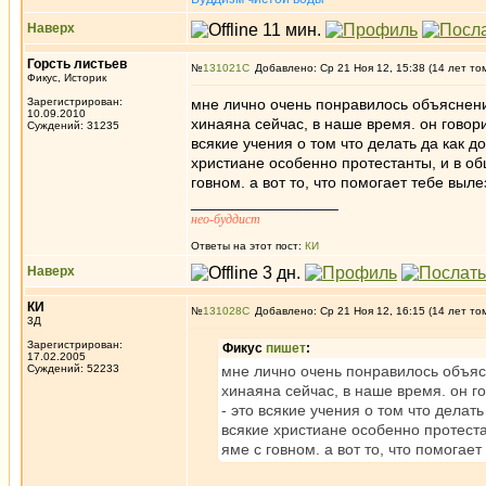
Наверх
Горсть листьев
№
131021
Добавлено: Ср 21 Ноя 12, 15:38 (14 лет то
Фикус, Историк
Зарегистрирован:
мне лично очень понравилось объяснение
10.09.2010
хинаяна сейчас, в наше время. он говори
Суждений: 31235
всякие учения о том что делать да как д
христиане особенно протестанты, и в о
говном. а вот то, что помогает тебе выле
_________________
нео-буддист
Ответы на этот пост:
КИ
Наверх
КИ
№
131028
Добавлено: Ср 21 Ноя 12, 16:15 (14 лет то
3Д
Зарегистрирован:
Фикус
пишет
:
17.02.2005
Суждений: 52233
мне лично очень понравилось объясн
хинаяна сейчас, в наше время. он го
- это всякие учения о том что делат
всякие христиане особенно протест
яме с говном. а вот то, что помогает