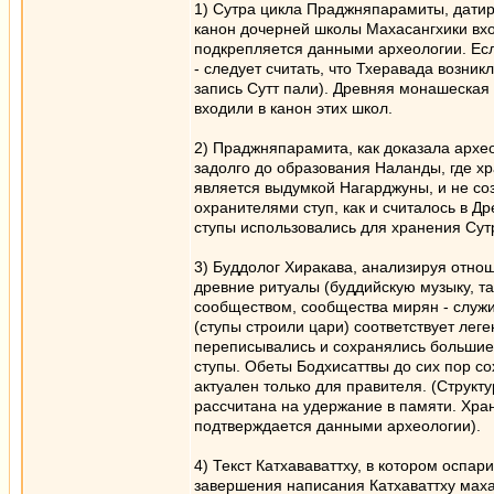
1) Сутра цикла Праджняпарамиты, датир
канон дочерней школы Махасангхики вх
подкрепляется данными археологии. Если
- следует считать, что Тхеравада возни
запись Сутт пали). Древняя монашеска
входили в канон этих школ.
2) Праджняпарамита, как доказала архе
задолго до образования Наланды, где хр
является выдумкой Нагарджуны, и не со
охранителями ступ, как и считалось в Д
ступы использовались для хранения Сутр
3) Буддолог Хиракава, анализируя отно
древние ритуалы (буддийскую музыку, т
сообществом, сообщества мирян - служи
(ступы строили цари) соответствует ле
переписывались и сохранялись большие 
ступы. Обеты Бодхисаттвы до сих пор со
актуален только для правителя. (Струк
рассчитана на удержание в памяти. Хр
подтверждается данными археологии).
4) Текст Катхававаттху, в котором оспар
завершения написания Катхаваттху маха