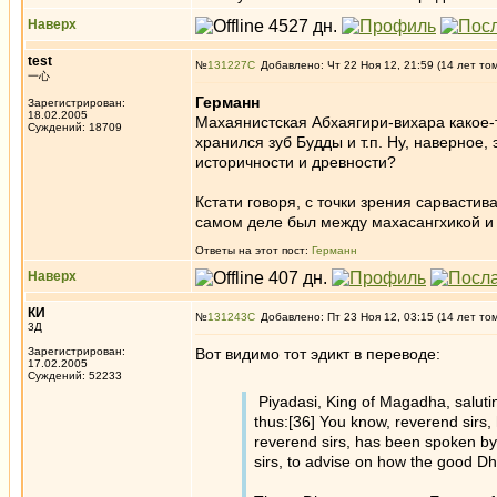
Наверх
test
№
131227
Добавлено: Чт 22 Ноя 12, 21:59 (14 лет то
一心
Германн
Зарегистрирован:
18.02.2005
Махаянистская Абхаягири-вихара какое
Суждений: 18709
хранился зуб Будды и т.п. Ну, наверное,
историчности и древности?
Кстати говоря, с точки зрения сарвасти
самом деле был между махасангхикой 
Ответы на этот пост:
Германн
Наверх
КИ
№
131243
Добавлено: Пт 23 Ноя 12, 03:15 (14 лет то
3Д
Зарегистрирован:
Вот видимо тот эдикт в переводе:
17.02.2005
Суждений: 52233
Piyadasi, King of Magadha, salut
thus:[36] You know, reverend sirs
reverend sirs, has been spoken by L
sirs, to advise on how the good D