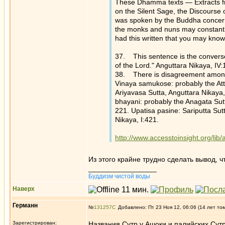
These Dhamma texts — Extracts fro
on the Silent Sage, the Discourse 
was spoken by the Buddha concerni
the monks and nuns may constantl
had this written that you may know
37. This sentence is the converse o
of the Lord." Anguttara Nikaya, IV:
38. There is disagreement amongst
Vinaya samukose: probably the Att
Ariyavasa Sutta, Anguttara Nikaya,
bhayani: probably the Anagata Sutt
221. Upatisa pasine: Sariputta Su
Nikaya, I:421.
http://www.accesstoinsight.org/li
Из этого крайне трудно сделать вывод, 
_________________
Буддизм чистой воды
Наверх
Германн
№
131257
Добавлено: Пт 23 Ноя 12, 06:06 (14 лет то
Зарегистрирован:
Названия Сутр у Ашоки и палийских Сутр