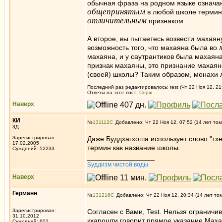
обычная фраза на родном языке означа
общепринятым
в любой школе термино
отличительным
признаком.
А второе, вы пытаетесь возвести махаян
возможность того, что махаяна была во
махаяна, и у саутрантиков была махаян
признак махаяны, это признание махаянс
(своей) школы? Таким образом, монахи 
Последний раз редактировалось: test (Чт 22 Ноя 12, 21
Ответы на этот пост:
Серж
Наверх
КИ
№
131112
Добавлено: Чт 22 Ноя 12, 07:52 (14 лет том
3Д
Зарегистрирован:
Даже Буддхагхоша использует слово "тхе
17.02.2005
термин как название школы.
Суждений: 52233
_________________
Буддизм чистой воды
Наверх
Германн
№
131216
Добавлено: Чт 22 Ноя 12, 20:34 (14 лет то
Зарегистрирован:
Согласен с Вами, Test. Нельзя ограничи
31.10.2012
кхарошти говорит прямое указание Махас
Суждений: 602