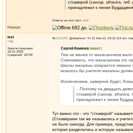
стхавирой (санскр. sthavira, тиб
принадлежал к линии Буддаджня
Ответы на этот пост:
test
Наверх
test
№
131105
Добавлено: Чт 22 Ноя 12, 03:22 (14 лет то
一心
Сергей Коничев
пишет
:
Зарегистрирован:
18.02.2005
Тем не менее от махасангиков мало 
Суждений: 18709
Сомневаюсь, что махасангика это пр
Школы махаяны опираются именно на
казалось бы учителя махаяны должн
Исключением, наверное будет, Атиш
...Поэтому на двадцать дев
стхавирой (санскр. sthavira,
принадлежал к линии Будда
Тут важно что - что "стхавирой" называе
(Стхавирами так же назывались и учител
не было никогда. Для примера, представ
которая разделилась и которую называли