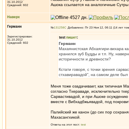
31.10.2012
Ашока ссылается на аналогичные Сутры
Суждений: 602
Наверх
Германн
№
131258
Добавлено: Пт 23 Ноя 12, 06:11 (14 лет то
Зарегистрирован:
test
пишет
:
31.10.2012
Суждений: 602
Германн
Махаянистская Абхаягири-вихара ка
хранился зуб Будды и т.п. Ну, навер
историчности и древности?
Кстати говоря, с точки зрения сарв
стхавиравадой", на самом деле был
Меня тоже озадачивает, как типичная М
согласно Тхераваде, исключительно тхе
Сарвастивадой, и при Ашоке осуждению 
вместе с Вибхадбжьявадой, под покровит
Палийский же канон (до сих пор сохра
Махасангхикой.
Ответы на этот пост:
test