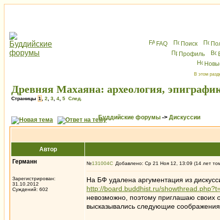
FAQ
Поиск
По
Профиль
Новы
В этом разд
Древняя Махаяна: археология, эпиграфик
Страницы
1
,
2
,
3
,
4
,
5
След.
Буддийские форумы
->
Дискуссии
Автор
Германн
№
131004
Добавлено: Ср 21 Ноя 12, 13:09 (14 лет то
Зарегистрирован:
На БФ удалена аргументация из дискусс
31.10.2012
http://board.buddhist.ru/showthread.php
Суждений: 602
невозможно, поэтому приглашаю своих о
высказывались следующие соображения