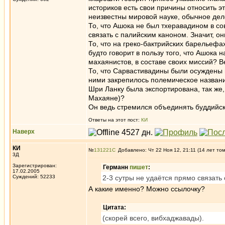
историков есть свои причины относить эт
неизвестны мировой науке, обычное дел
То, что Ашока не был тхеравадином в со
связать с палийским каноном. Значит, о
То, что на греко-бактрийских барельеф
будто говорит в пользу того, что Ашока
махаянистов, в составе своих миссий? 
То, что Сарвастивадины были осуждены 
ними закрепилось полемическое названи
Шри Ланку была экспортирована, так же,
Махаяне)?
Он ведь стремился объединять буддийск
Ответы на этот пост:
КИ
Наверх
КИ
№
131221
Добавлено: Чт 22 Ноя 12, 21:11 (14 лет то
3Д
Зарегистрирован:
Германн
пишет
:
17.02.2005
Суждений: 52233
2-3 сутры не удаётся прямо связать
А какие именно? Можно ссылочку?
Цитата:
(скорей всего, вибхаджавады).