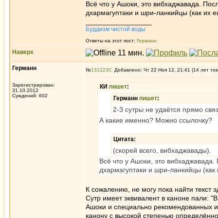
Всё что у Ашоки, это вибхаджавада. Пос
дхармагуптаки и шри-ланкийцы (как их е
_________________
Буддизм чистой воды
Ответы на этот пост:
Германн
Наверх
Германн
№
131223
Добавлено: Чт 22 Ноя 12, 21:41 (14 лет то
Зарегистрирован:
КИ
пишет
:
31.10.2012
Суждений: 602
Германн
пишет
:
2-3 сутры не удаётся прямо свя
А какие именно? Можно ссылочку?
Цитата:
(скорей всего, вибхаджавады).
Всё что у Ашоки, это вибхаджавада.
дхармагуптаки и шри-ланкийцы (как 
К сожалению, не могу пока найти текст э
Сутр имеет эквивалент в каноне пали: "
Ашоки и специально рекомендованных им
канону с высокой степенью определённ