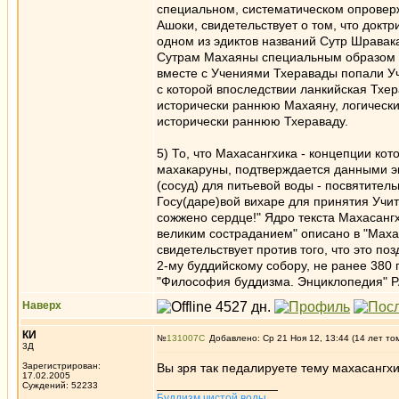
специальном, систематическом опроверж
Ашоки, свидетельствует о том, что докт
одном из эдиктов названий Сутр Шравака
Сутрам Махаяны специальным образом п
вместе с Учениями Тхеравады попали Уч
с которой впоследствии ланкийская Тхе
исторически раннюю Махаяну, логически
исторически раннюю Тхераваду.
5) То, что Махасангхика - концепции ко
махакаруны, подтверждается данными эп
(сосуд) для питьевой воды - посвятитель
Госу(даре)вой вихаре для принятия Учите
сожжено сердце!" Ядро текста Махасангх
великим состраданием" описано в "Махав
свидетельствует против того, что это по
2-му буддийскому собору, не ранее 380 
"Философия буддизма. Энциклопедия" РА
Наверх
КИ
№
131007
Добавлено: Ср 21 Ноя 12, 13:44 (14 лет то
3Д
Зарегистрирован:
Вы зря так педалируете тему махасангхи
17.02.2005
_________________
Суждений: 52233
Буддизм чистой воды