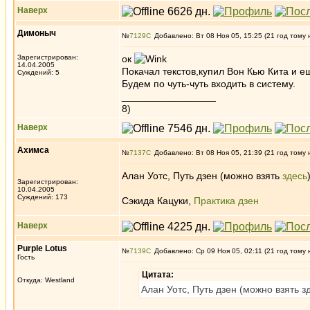
Наверх
Димоныч
№
7129
Добавлено: Вт 08 Ноя 05, 15:25 (21 год тому 
Зарегистрирован:
ок
14.04.2005
Покачал текстов,купил Вон Кью Кита и ещё
Суждений: 5
Будем по чуть-чуть входить в систему.
_________________
8)
Наверх
Ахимса
№
7137
Добавлено: Вт 08 Ноя 05, 21:39 (21 год тому 
Алан Уотс, Путь дзен (можно взять
здесь
Зарегистрирован:
10.04.2005
Суждений: 173
Сэкида Кацуки,
Практика дзен
Наверх
Purple Lotus
№
7139
Добавлено: Ср 09 Ноя 05, 02:11 (21 год тому 
Гость
Цитата:
Откуда: Westland
Алан Уотс, Путь дзен (можно взять з