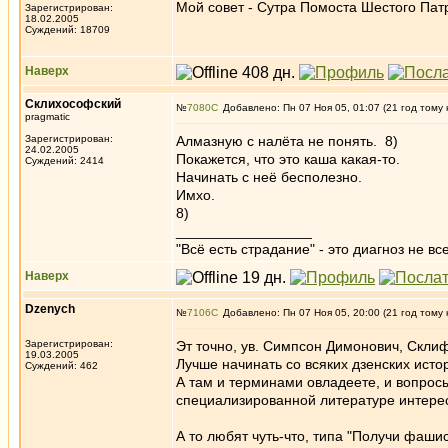
Мой совет - Сутра Помоста Шестого Пат
Зарегистрирован:
18.02.2005
Суждений: 18709
Наверх
Склихософский
№
7080
Добавлено: Пн 07 Ноя 05, 01:07 (21 год тому 
pragmatic
Зарегистрирован:
Алмазную с налёта не понять. 8)
24.02.2005
Покажется, что это каша какая-то.
Суждений: 2414
Начинать с неё бесполезно.
Имхо.
8)
_________________
"Всё есть страдание" - это диагноз не вс
Наверх
Dzenych
№
7106
Добавлено: Пн 07 Ноя 05, 20:00 (21 год тому 
Зарегистрирован:
Эт точно, ув. Симпсон Димонович, Склиф
19.03.2005
Лучше начинать со всяких дзенских истор
Суждений: 462
А там и терминами овладеете, и вопросы
специализированной литературе интерес
А то любят чуть-что, типа "Получи фашис