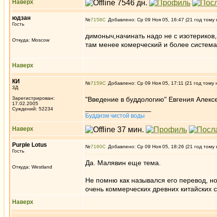
Наверх
юдзан
№
7158
Добавлено: Ср 09 Ноя 05, 16:47 (21 год тому 
Гость
димоныч,начинать надо не с изотериков,
Откуда: Moscow
там менее комерческий и более систем
Наверх
КИ
№
7159
Добавлено: Ср 09 Ноя 05, 17:11 (21 год тому 
3Д
Зарегистрирован:
"Введение в буддологию" Евгения Алекс
17.02.2005
_________________
Суждений: 52234
Буддизм чистой воды
Наверх
Purple Lotus
№
7160
Добавлено: Ср 09 Ноя 05, 18:26 (21 год тому 
Гость
Да. Малявин еще тема.
Откуда: Westland
Не помню как назывался его перевод, н
очень коммерческих древних китайских с
Наверх