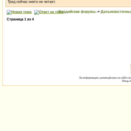
Тред сейчас никто не читает.
Буддийские форумы
->
Дальневосточны
Страница
1
из
4
За информацию, размещённую на сайте пол
Мощь пх