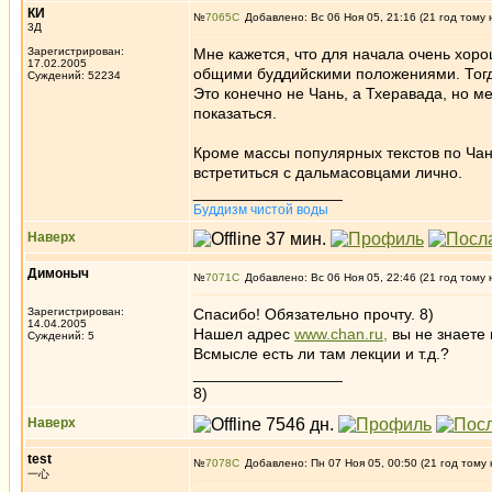
КИ
№
7065
Добавлено: Вс 06 Ноя 05, 21:16 (21 год тому 
3Д
Зарегистрирован:
Мне кажется, что для начала очень хор
17.02.2005
общими буддийскими положениями. Тог
Суждений: 52234
Это конечно не Чань, а Тхеравада, но 
показаться.
Кроме массы популярных текстов по Чан
встретиться с дальмасовцами лично.
_________________
Буддизм чистой воды
Наверх
Димоныч
№
7071
Добавлено: Вс 06 Ноя 05, 22:46 (21 год тому 
Зарегистрирован:
Спасибо! Обязательно прочту. 8)
14.04.2005
Нашел адрес
www.chan.ru,
вы не знаете 
Суждений: 5
Всмысле есть ли там лекции и т.д.?
_________________
8)
Наверх
test
№
7078
Добавлено: Пн 07 Ноя 05, 00:50 (21 год тому 
一心