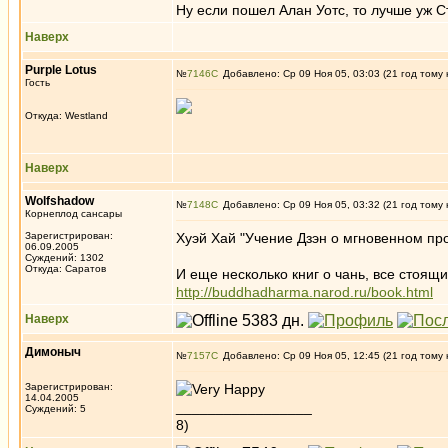
Ну если пошел Алан Уотс, то лучше уж С
Наверх
Purple Lotus
№
7146
Добавлено: Ср 09 Ноя 05, 03:03 (21 год тому 
Гость
Откуда: Westland
Наверх
Wolfshadow
№
7148
Добавлено: Ср 09 Ноя 05, 03:32 (21 год тому 
Корнеплод сансары
Зарегистрирован:
Хуэй Хай "Учение Дзэн о мгновенном п
06.09.2005
Суждений: 1302
Откуда: Саратов
И еще несколько книг о чань, все стоящи
http://buddhadharma.narod.ru/book.html
Наверх
Димоныч
№
7157
Добавлено: Ср 09 Ноя 05, 12:45 (21 год тому 
Зарегистрирован:
14.04.2005
_________________
Суждений: 5
8)