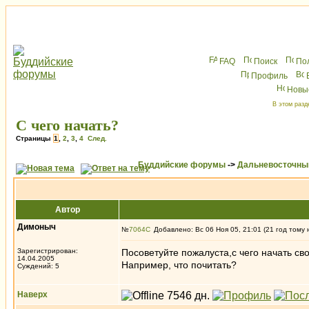
FAQ
Поиск
По
Профиль
Новы
В этом разд
С чего начать?
Страницы
1
,
2
,
3
,
4
След.
Буддийские форумы
->
Дальневосточны
Автор
Димоныч
№
7064
Добавлено: Вс 06 Ноя 05, 21:01 (21 год тому 
Зарегистрирован:
Посоветуйте пожалуста,с чего начать сво
14.04.2005
Например, что почитать?
Суждений: 5
Наверх