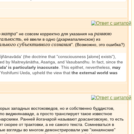
-матра
раннюю
" не совсем корректно для указания на
еальность
, её ввели в одно (дхармапалинское) из
льного субъективного сознания
". (Возможно, это ошибка?)
ijñānavāda' (the doctrine that "consciousness [alone] exists"),
 used by Maitreyānātha, Asaṅga, and Vasubandhu. In fact, since the
da' is particularly inaccurate
. This epithet, nevertheless,
may
o Yoshifumi Ueda, upheld the view that
the external world was
орых западных востоковедов, но и собственно буддистов,
по виджнянаваде, а просто транслирует такое известное
чарскими. Ранней йогачарой называют доасанговскую, то есть
 скорее от трактовки, а не самого текста. Сомневаться в
ные взгляды во многом демонстрировали уже "хинаянские"