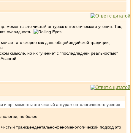
пр. моменты это чистый антураж онтологического учения. Так,
ьшая очевидность.
тмечает это скорее как дань общейиндийской традиции,
ры.
ском смысле, но их "учение" с "последледней реальностью"
 Асангой.
жи и пр. моменты это чистый антураж онтологического учения.
енологии, не более.
ам чистый трансцендентально-феноменологический подход это