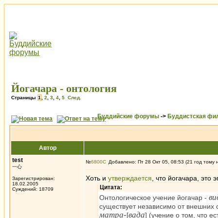
Йогачара - онтология
Страницы
1
,
2
,
3
,
4
,
5
След.
Буддийские форумы
->
Буддистская фи
Автор
test
№
6800
Добавлено: Пт 28 Окт 05, 08:53 (21 год тому 
一心
Хоть и
утверждается
, что йогачара, это
Зарегистрирован:
18.02.2005
Цитата:
Суждений: 18709
ви
Онтологическое учение йогачар -
существует независимо от внешних
матра-
вада
[
] (учение о том, что е