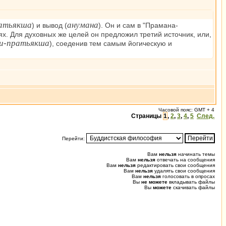
атьякша
анумана
) и вывод (
). Он и сам в "Прамана-
х. Для духовных же целей он предложил третий источник, или,
и-пратьякша
), соеденив тем самым йогическую и
Часовой пояс: GMT + 4
Страницы
1
,
2
,
3
,
4
,
5
След.
Перейти:
Вам
нельзя
начинать темы
Вам
нельзя
отвечать на сообщения
Вам
нельзя
редактировать свои сообщения
Вам
нельзя
удалять свои сообщения
Вам
нельзя
голосовать в опросах
Вы
не можете
вкладывать файлы
Вы
можете
скачивать файлы