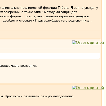
е влиятельной религиозной фракции Тибета. Я вот не увидел у
их воззрений, а также этими методами защищает
щенной форме. То есть, явно заметен огромный упадок в
а подойдет и отослал к Падмасамбхаве (его родтсвеннику).
валась часть воззрения.
ны. Просто они развивали разную методологию.