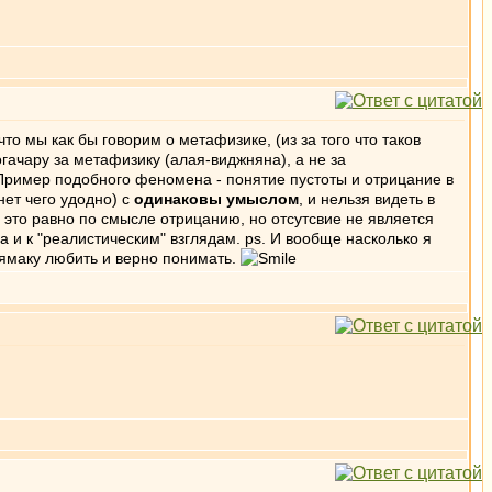
о мы как бы говорим о метафизике, (из за того что таков
гачару за метафизику (алая-виджняна), а не за
 Пример подобного феномена - понятие пустоты и отрицание в
 нет чего удодно) с
одинаковы умыслом
, и нельзя видеть в
 и это равно по смысле отрицанию, но отсутсвие не является
а и к "реалистическим" взглядам. ps. И вообще насколько я
ьямаку любить и верно понимать.