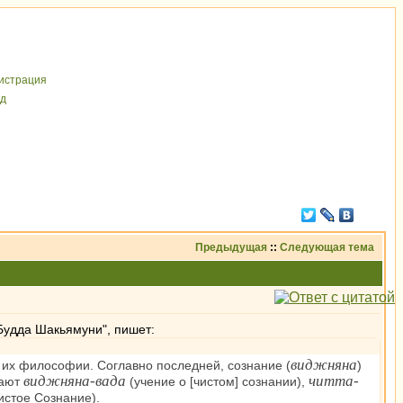
иcтрaция
д
Предыдущая
::
Следующая тема
 "Будда Шакьямуни", пишет:
виджняна
й их философии. Соглавно последней, сознание (
)
виджняна-вада
читта-
вают
(учение о [чистом] сознании),
истое Сознание).