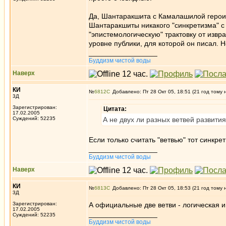
Да, Шантаракшита с Камалашилой герои т
Шантаракшиты никакого "синкретизма" с
"эпистемологическую" трактовку от извр
уровне публики, для которой он писал. Н
_________________
Буддизм чистой воды
Наверх
КИ
№
6812
Добавлено: Пт 28 Окт 05, 18:51 (21 год тому 
3Д
Зарегистрирован:
Цитата:
17.02.2005
Суждений: 52235
А не двух ли разных ветвей развити
Если только считать "ветвью" тот синкре
_________________
Буддизм чистой воды
Наверх
КИ
№
6813
Добавлено: Пт 28 Окт 05, 18:53 (21 год тому 
3Д
Зарегистрирован:
А официальные две ветви - логическая 
17.02.2005
_________________
Суждений: 52235
Буддизм чистой воды