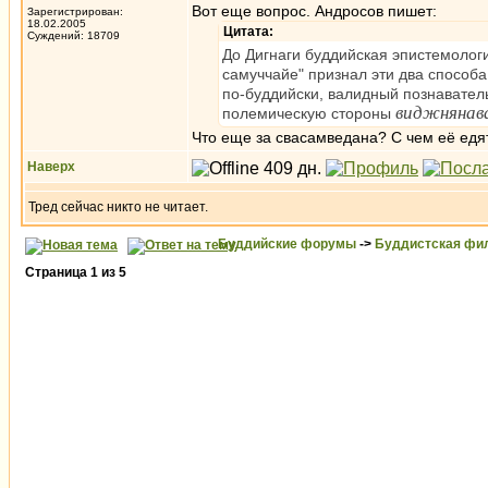
Вот еще вопрос. Андросов пишет:
Зарегистрирован:
18.02.2005
Цитата:
Суждений: 18709
До Дигнаги буддийская эпистемологи
самуччайе" признал эти два способа
по-буддийски, валидный познавател
виджнянав
полемическую стороны
Что еще за свасамведана? С чем её едя
Наверх
Тред сейчас никто не читает.
Буддийские форумы
->
Буддистская фи
Страница
1
из
5