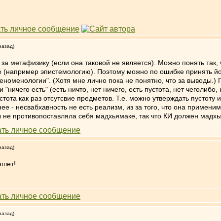
назад)
а метафизику (если она таковой не является). Можно понять так, чт
гое (например эпистемологию). Поэтому можно по ошибке принять йо
еноменологии". (Хотя мне лично пока не понятно, что за выводы.)
 "ничего есть" (есть ничто, нет ничего, есть пустота, нет чеголибо,
устота как раз отсутсвие предметов. Т.е. можно утверждать пустоту
е - несвабхавность не есть реализм, из за того, что она применим
ы не противопоставляла себя мадхьямаке, так что КИ должен мадх
назад)
яшет!
назад)