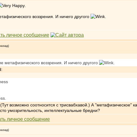
.
метафизического воззрения. И ничего другого
.
назад)
ние метафизического воззрения. И ничего другого
.
d:
ness
ess.
. (Тут возможно соотносится с трисвабхавой.) А "метафизическое" 
осто умозрительность, интеллектуальные бредни?
назад)