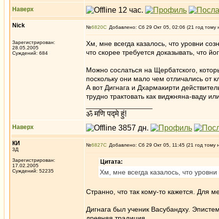
Наверх
Nick
№
6820
Добавлено: Сб 29 Окт 05, 02:06 (21 год тому 
Зарегистрирован:
Хм, мне всегда казалось, что уровни со
28.05.2005
что скорее требуется доказывать, что йо
Суждений: 684
Можно сослаться на Щербатского, которы
поскольку они мало чем отличались от к
А вот Дигнага и Дхармакирти действите
трудно трактовать как виджняна-ваду ил
_________________
ॐ मणि पद्मे हुं!
Наверх
КИ
№
6827
Добавлено: Сб 29 Окт 05, 11:45 (21 год тому 
3Д
Зарегистрирован:
Цитата:
17.02.2005
Суждений: 52235
Хм, мне всегда казалось, что уровн
Странно, что так кому-то кажется. Для 
Дигнага был ученик Васубандху. Эписте
древняя традиция.