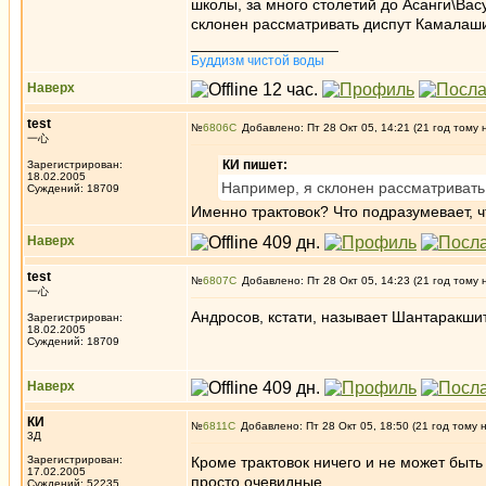
школы, за много столетий до Асанги\Васу
склонен рассматривать диспут Камалаши
_________________
Буддизм чистой воды
Наверх
test
№
6806
Добавлено: Пт 28 Окт 05, 14:21 (21 год тому 
一心
КИ пишет:
Зарегистрирован:
18.02.2005
Например, я склонен рассматривать
Суждений: 18709
Именно трактовок? Что подразумевает, чт
Наверх
test
№
6807
Добавлено: Пт 28 Окт 05, 14:23 (21 год тому 
一心
Андросов, кстати, называет Шантаракшит
Зарегистрирован:
18.02.2005
Суждений: 18709
Наверх
КИ
№
6811
Добавлено: Пт 28 Окт 05, 18:50 (21 год тому 
3Д
Зарегистрирован:
Кроме трактовок ничего и не может быть 
17.02.2005
просто очевидные.
Суждений: 52235