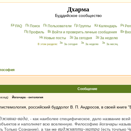
Дхарма
Буддийское сообщество
FAQ
Поиск
Пользователи
Группы
Календарь
Peг
Профиль
Войти и проверить личные сообщения
Вхo
Новые посты
За сегодня
За неделю
В этом разделе:
За сегодня
За неделю
За месяц
лософия
Сообщение
назад)
Йогачара - онтология
 эпистемология, российский буддолог В. П. Андросов, в своей книге
джняна-вада
, - как наиболее специфическое, дало название все
 объектов и наполняет всю вселенную. Философию йогачары назы
виджняпти-матра
сть Только Сознание), а так-же
(есть точлько Ч