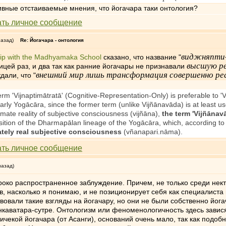
ивные отстаиваемые мнения, что йогачара таки онтология?
назад)
Re: Йогачара - онтология
виджняпти
ship with the Madhyamaka School
сказано, что название "
высшую р
оицей раз, и два так как ранние йогачары не признавали
внешний мир лишь трансформация совершенно реа
дали, что "
erm 'Vijnaptimātratā' (Cognitive-Representation-Only) is preferable to 'V
e early Yogācāra, since the former term (unlike Vijñānavāda) is at least
imate reality of subjective consciousness (vijñāna),
the term 'Vijñānavā
position of the Dharmapālan lineage of the Yogācāra, which, according t
ately real subjective consciousness
(vñanapari.nāma).
назад)
око распространенное заблуждение. Причем, не только среди нект
, насколько я понимаю, и не позиционирует себя как специалиста 
овали такие взгляды на йогачару, но они не были собственно йога
нкаватара-сутре. Онтологизм или феноменологичность здесь зависят
чекой йогачара (от Асанги), оснований очень мало, так как подоб