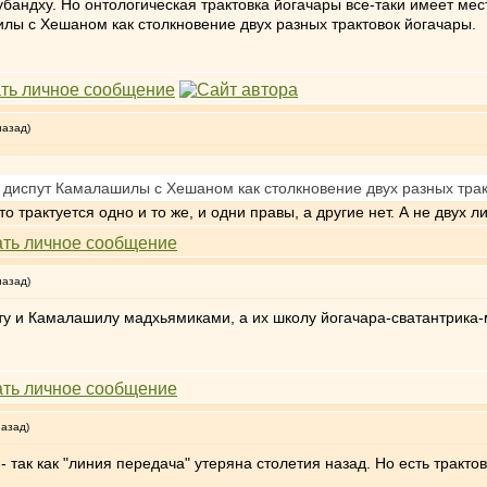
бандху. Но онтологическая трактовка йогачары все-таки имеет мест
лы с Хешаном как столкновение двух разных трактовок йогачары.
назад)
 диспут Камалашилы с Хешаном как столкновение двух разных трак
о трактуется одно и то же, и одни правы, а другие нет. А не двух 
назад)
у и Камалашилу мадхьямиками, а их школу йогачара-сватантрика-м
назад)
- так как "линия передача" утеряна столетия назад. Но есть тракто