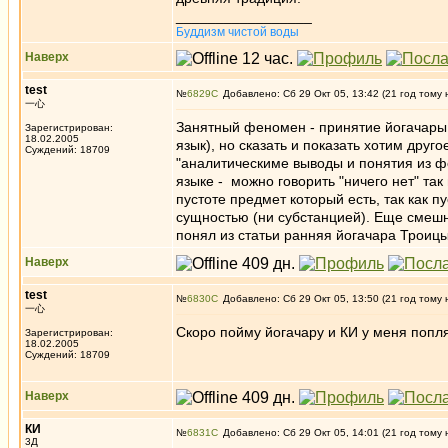
_________________
Буддизм чистой воды
Наверх
test
№
6829
Добавлено: Сб 29 Окт 05, 13:42 (21 год тому 
一心
Занятный феномен - принятие йогачары з
Зарегистрирован:
18.02.2005
язык), но сказать и показать хотим дру
Суждений: 18709
"аналитическиме выводы и понятия из ф
языке - можно говорить "ничего нет" так и
пустоте предмет который есть, так как п
сущностью (ни субстанцией). Еще смешне
понял из статьи ранняя йогачара Троиц
Наверх
test
№
6830
Добавлено: Сб 29 Окт 05, 13:50 (21 год тому 
一心
Скоро пойму йогачару и КИ у меня попл
Зарегистрирован:
18.02.2005
Суждений: 18709
Наверх
КИ
№
6831
Добавлено: Сб 29 Окт 05, 14:01 (21 год тому 
3Д