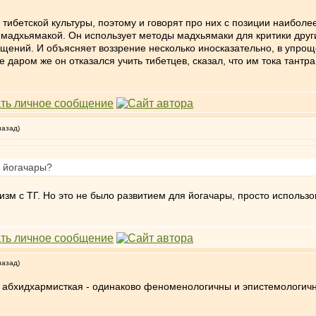
ибетской культуры, поэтому и говорят про них с позиции наиболе
 мадхьямакой. Он использует методы мадхьямаки для критики друг
ащений. И объясняет воззрение несколько иносказательно, в упро
е даром же он отказался учить тибетцев, сказал, что им тока тантр
назад)
я йогачары?
тизм с ТГ. Но это не было развитием для йогачары, просто использо
назад)
и абхидхармисткая - одинаково феноменологичны и эпистемологич