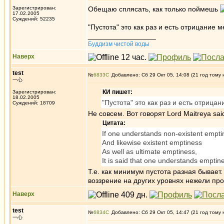
Зарегистрирован:
Обещаю сплясать, как только поймешь
17.02.2005
Суждений: 52235
"Пустота" это как раз и есть отрицание 
_________________
Буддизм чистой воды
Наверх
test
№
6833
Добавлено: Сб 29 Окт 05, 14:08 (21 год тому 
一心
КИ пишет:
Зарегистрирован:
18.02.2005
"Пустота" это как раз и есть отрица
Суждений: 18709
Не совсем. Вот говорят Lord Maitreya sai
Цитата:
If one understands non-existent empti
And likewise existent emptiness
As well as ultimate emptiness,
It is said that one understands emptin
Т.е. как минимум пустота разная бывает
воззрение на других уровнях нежели пр
Наверх
test
№
6834
Добавлено: Сб 29 Окт 05, 14:47 (21 год тому 
一心