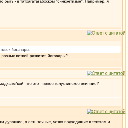
о быть - в татхагатагабхском "синкретизме". Например, я
товок йогачары.
ли разных ветвей развития йогачары?
адхьям*кой, что это - явное гелукпинское влияние?
вки дурацкие, а есть точные, четко подходящие к текстам и