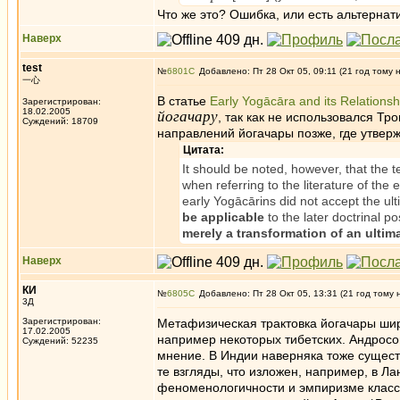
Что же это? Ошибка, или есть альтернат
Наверх
test
№
6801
Добавлено: Пт 28 Окт 05, 09:11 (21 год тому 
一心
В статье
Early Yogācāra and its Relation
Зарегистрирован:
18.02.2005
йогачару
, так как не использовался Тр
Суждений: 18709
направлений йогачары позже, где утверж
Цитата:
It should be noted, however, that the t
when referring to the literature of th
early Yogācārins did not accept the ult
be applicable
to the later doctrinal 
merely a transformation of an ultim
Наверх
КИ
№
6805
Добавлено: Пт 28 Окт 05, 13:31 (21 год тому 
3Д
Зарегистрирован:
Метафизическая трактовка йогачары шир
17.02.2005
например некоторых тибетских. Андросов
Суждений: 52235
мнение. В Индии наверняка тоже существ
те взгляды, что изложен, например, в Ла
феноменологичности и эмпиризме класси