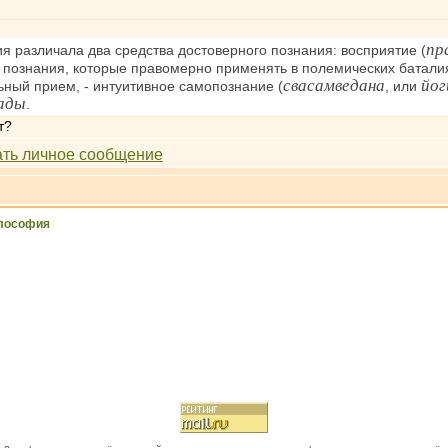
пр
я различала два средства достоверного познания: восприятие (
 познания, которые правомерно применять в полемических баталия
свасамведана
йог
ьный прием, - интуитивное самопознание (
, или
ады
.
т?
лософия