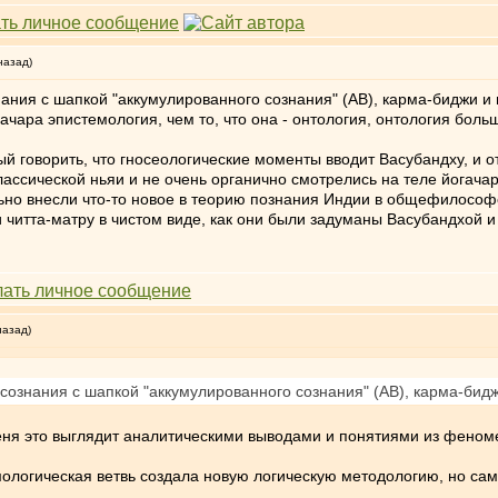
назад)
знания с шапкой "аккумулированного сознания" (АВ), карма-биджи и 
гачара эпистемология, чем то, что она - онтология, онтология бол
й говорить, что гносеологические моменты вводит Васубандху, и о
лассической ньяи и не очень органично смотрелись на теле йогача
льно внесли что-то новое в теорию познания Индии в общефилософ
и читта-матру в чистом виде, как они были задуманы Васубандхой и
назад)
и сознания с шапкой "аккумулированного сознания" (АВ), карма-бид
меня это выглядит аналитическими выводами и понятиями из феном
мологическая ветвь создала новую логическую методологию, но с