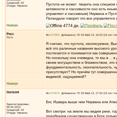
Суждений: 42
Пустота не может творить она слишком
Откуда: Украина
активности и пассивности оно есть ины
управляет и пассивным( Нирвана и Пуст
Патандали говорят что все управляетс
Наверх
Росс
№
147296
Добавлено: Пт 03 Май 13, 16:25 (13 лет то
Гость
Я считаю, что пустота, неописуемое, Выс
всё это раличные названия высокого ур
постигается и понимается как совершенн
Но поскольку она очевидна, то мы в ... в
своим могуществом и блаженством, это в
фундаментальность, окончательность, чу
присутствует? Но причём тут совершенн
видимой, ощущаемой?
Наверх
Gorizont
№
147307
Добавлено: Пт 03 Май 13, 17:52 (13 лет то
Бог, Ишвара выше чем Нирвана или Атм
Зарегистрирован:
09.04.2013
Суждений: 42
Вот смотри: на земле мы видим реки, го
Откуда: Украина
праобразов существующих в Боге только