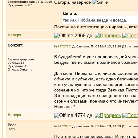
Сатори, наверное
Зарегистрирован: 08.11.2010
Суждений: 2607
Цитата:
так как Ниббана везде и всегда.
Похоже на онтологизацию нирваны, кото
Наверх
Gorizont
№
147277
Добавлено: Пт 03 Май 13, 13:26 (13 лет то
В буддийской ступе предпоследний уров
Зарегистрирован:
Бездны где исчезает позитивное сознани
09.04.2013
Суждений: 42
Откуда: Украина
Для меня Нирвана- это чистое состояние
объекта и субъекта, есть одно безличн
и не участвующее в мировое игре космос
сознания но что же тогда Великая Пусто
Это ликвидация даже очищенного сознан
своими словами понимаю что интеллект 
Нирваны?
Наверх
Росс
№
147283
Добавлено: Пт 03 Май 13, 14:39 (13 лет то
Гость
Пустотность воспринимаема. Иначе она 