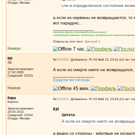
Откуда: Москва
сли в определенное состояние можно 
а если из нирваны не возвращаются, то к
вот парадокс...
_________________
новичок на форуме, прочитавший несколько книжек
и доверяющий сведениям, изложенным в метафизическом трактате Д.Андреева 
Ответы на этот пост:
Дмитрий С
Наверх
КИ
№
147320
Добавлено: Пт 03 Май 13, 23:41 (13 лет то
3Д
Зарегистрирован:
А если из смерти никто не возвращался,
17.02.2005
_________________
Суждений: 52231
Буддизм чистой воды
Наверх
Кира
№
147321
Добавлено: Пт 03 Май 13, 23:43 (13 лет то
Кирилл
Зарегистрирован:
КИ
18.03.2012
Цитата:
Суждений: 11534
Откуда: Москва
А если из смерти никто не возвраща
а видно со стороны - мёртвые не кусаютс