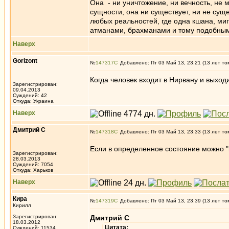
Она - ни уничтожение, ни вечность, не 
сущности, она ни существует, ни не сущ
любых реальностей, где одна кшана, миг
атманами, брахманами и тому подобны
Наверх
Gorizont
№
147317
Добавлено: Пт 03 Май 13, 23:21 (13 лет то
Когда человек входит в Нирвану и выход
Зарегистрирован:
09.04.2013
Суждений: 42
Откуда: Украина
Наверх
Дмитрий С
№
147318
Добавлено: Пт 03 Май 13, 23:33 (13 лет то
Если в определенное состояние можно "во
Зарегистрирован:
28.03.2013
Суждений: 7054
Откуда: Харьков
Наверх
Кира
№
147319
Добавлено: Пт 03 Май 13, 23:39 (13 лет то
Кирилл
Зарегистрирован:
Дмитрий С
18.03.2012
Цитата:
Суждений: 11534