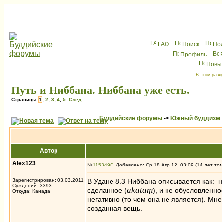
FAQ
Поиск
По
Профиль
Новы
В этом разд
Путь и Ниббана. Ниббана уже есть.
Страницы
1
,
2
,
3
,
4
,
5
След.
Буддийские форумы
->
Южный буддизм
Автор
Alex123
№
115349
Добавлено: Ср 18 Апр 12, 03:09 (14 лет то
Зарегистрирован: 03.03.2011
В Удане 8.3 Ниббана описывается как: 
Суждений: 3393
akataṃ
сделанное (
), и не обусловленно
Откуда: Канада
негативно (то чем она не является). Мн
созданная вещь.