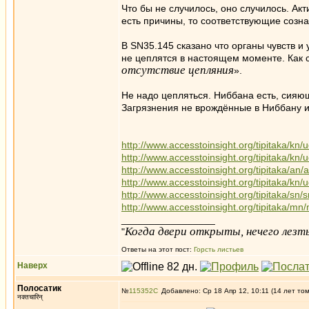
Что бы не случилось, оно случилось. Ак
есть причины, то соответствующие созна
В SN35.145 сказано что органы чувств и
не цеплятся в настоящем моменте. Как 
отсутствие цепляния
».
Не надо цепляться. Ниббана есть, сияющ
Загрязнения не врождённые в Ниббану 
http://www.accesstoinsight.org/tipitaka/kn/u
http://www.accesstoinsight.org/tipitaka/kn/u
http://www.accesstoinsight.org/tipitaka/an
http://www.accesstoinsight.org/tipitaka/kn/u
http://www.accesstoinsight.org/tipitaka/sn
http://www.accesstoinsight.org/tipitaka/mn
_________________
Когда двери открыты, нечего лезть
"
Ответы на этот пост:
Горсть листьев
Наверх
Полосатик
№
115352
Добавлено: Ср 18 Апр 12, 10:11 (14 лет то
नक्तचारिन्