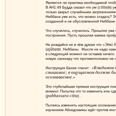
Является ли практика необходимой чтоб
cittaṃ
В АН1.49 Будда сказал что ум (
) у
только закрыт случайными загрязнениями
Ниббана уже есть, что можно создать? Э
созданной и не обусловленной Ниббане.
Что случилось, случилось. Прошлое уже
построения. Пусть прошлая камма пройд
Это Я
Не рождайся не в чём думая что «
ajātaṃ
(
) Ниббаны. Мысли не надо намер
в следующий момент не оставив ничего.
новую санкхару что противоположно не 
В видимом
Инструкция Бахие гласит: «
слышимое; в ощущаемом должно бы
осознаваемое
.»
Это глубочайшая прямая инструкция по
момент. Попытка что то изменить или сд
pabhassara citta
(
) .
Пытаясь изменить настоящие осознани
изучением Абхидхаммы идёт против инс