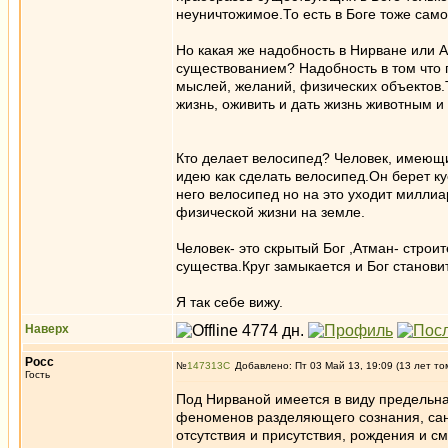
неуничтожимое.То есть в Боге тоже сам
Но какая же надобность в Нирване или 
существованием? Надобность в том что п
мыслей, желаний, физических объектов.
жизнь, оживить и дать жизнь животным и
Кто делает велосипед? Человек, имеющи
идею как сделать велосипед.Он берет к
него велосипед но на это уходит милли
физической жизни на земле.
Человек- это скрытый Бог ,Атман- строи
существа.Круг замыкается и Бог станов
Я так себе вижу.
Наверх
Росс
№
147313
Добавлено: Пт 03 Май 13, 19:09 (13 лет то
Гость
Под Нирваной имеется в виду предельна
феноменов разделяющего сознания, санс
отсутствия и присутствия, рождения и см