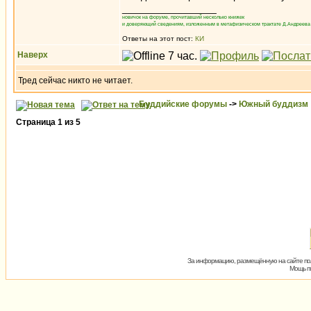
_________________
новичок на форуме, прочитавший несколько книжек
и доверяющий сведениям, изложенным в метафизическом трактате Д.Андреева 
Ответы на этот пост:
КИ
Наверх
Тред сейчас никто не читает.
Буддийские форумы
->
Южный буддизм
Страница
1
из
5
За информацию, размещённую на сайте пол
Мощь пх