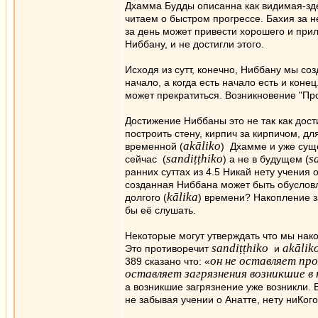
Дхамма Будды описанна как видимая-зде
читаем о быстром прогрессе. Бахия за н
за день может привести хорошего и прил
Ниббану, и не достигли этого.
Исходя из сутт, конечно, Ниббану мы со
начало, а когда есть начало есть и коне
может прекратиться. Возникновение "Про
Достижение Ниббаны это не так как дост
построить стену, кирпич за кирпичом, д
akāliko
временной (
) Дхамме и уже сущ
sandiṭṭhikо
s
сейчас (
) а не в будущем (
ранних суттах из 4.5 Никай нету учения
созданная Ниббана может быть обусловл
kālika
долгого (
) времени? Накопление з
бы её слушать.
Некоторые могут утверждать что мы нако
sandiṭṭhiko
akālik
Это противоречит
и
он не оставляет про
389 сказано что: «
оставляет загрязнения возникшие 
а возникшие загрязнение уже возникли. 
не забывая учении о Анатте, нету ниКог