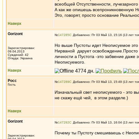
всеобщей Отсутственности, лучезарного 
А как же опишешь всепроникновенную Н
Это, говорят, просто основание Реальнос
Наверх
Gorizont
№
147285
Добавлено: Пт 03 Май 13, 15:16 (13 лет то
Но выше Пустоты идет Неописуемое это 
Зарегистрирован:
Нирваной дарует освобождение.Просто 
09.04.2013
Суждений: 42
личности а Пустота -это забвение даже 
Откуда: Украина
Неописуемого.
Наверх
Росс
№
147289
Добавлено: Пт 03 Май 13, 15:49 (13 лет то
Гость
Изначальный свет неописуемого - это вы
не скажу ещё чей, в этом разделе.)
Наверх
Gorizont
№
147292
Добавлено: Пт 03 Май 13, 16:04 (13 лет то
Почему ты Пустоту смешиваешь с Неопи
Зарегистрирован:
09.04.2013