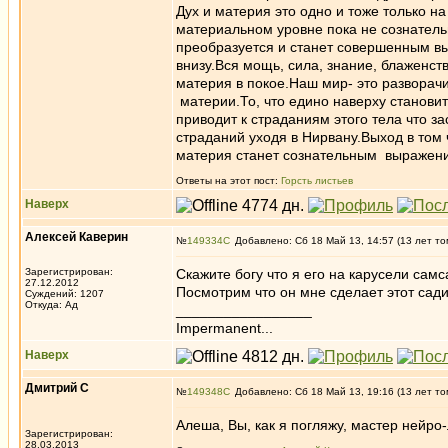
Дух и материя это одно и тоже только н
материальном уровне пока не сознатель
преобразуется и станет совершенным выр
внизу.Вся мощь, сила, знание, блаженств
материя в покое.Наш мир- это разворач
материи.То, что едино наверху станови
приводит к страданиям этого тела что з
страданий уходя в Нирвану.Выход в том 
материя станет сознательным выражени
Ответы на этот пост:
Горсть листьев
Наверх
Алексей Каверин
№
149334
Добавлено: Сб 18 Май 13, 14:57 (13 лет то
Зарегистрирован:
Скажите богу что я его на карусели самс
27.12.2012
Посмотрим что он мне сделает этот сади
Суждений: 1207
Откуда: Ад
_________________
Impermanent...
Наверх
Дмитрий С
№
149348
Добавлено: Сб 18 Май 13, 19:16 (13 лет то
Алеша, Вы, как я погляжу, мастер нейр
Зарегистрирован:
28.03.2013