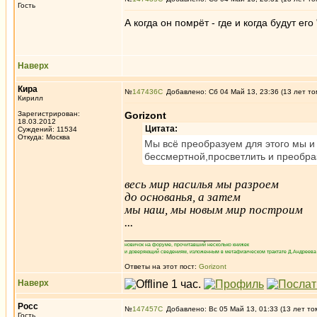
Гость
А когда он помрёт - где и когда будут его
Наверх
Кира
№
147436
Добавлено: Сб 04 Май 13, 23:36 (13 лет то
Кирилл
Зарегистрирован:
Gorizont
18.03.2012
Цитата:
Суждений: 11534
Откуда: Москва
Мы всё преобразуем для этого мы и
бессмертной,просветлить и преобраз
весь мир насилья мы разроем
до основанья, а затем
мы наш, мы новым мир построим
...
_________________
новичок на форуме, прочитавший несколько книжек
и доверяющий сведениям, изложенным в метафизическом трактате Д.Андреева 
Ответы на этот пост:
Gorizont
Наверх
Росс
№
147457
Добавлено: Вс 05 Май 13, 01:33 (13 лет то
Гость