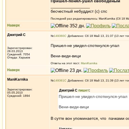
Пришел-понял-ушел свободеным
_________________
бесчестный небуддист (с) спс
Последний раз редактировалось: ManiKarnika (Сб 18 Май
Наверх
Дмитрий С
№
149360
Добавлено: Сб 18 Май 13, 21:37 (13 лет то
Пришел-не увидел-споткнулся-упал
Зарегистрирован:
28.03.2013
Суждений: 7054
Вени-види-вици
Откуда: Харьков
Ответы на этот пост:
ManiKarnika
Наверх
ManiKarnika
№
149361
Добавлено: Сб 18 Май 13, 21:39 (13 лет то
Зарегистрирован:
Дмитрий С
пишет
:
05.05.2010
Суждений: 1894
Пришел-не увидел-споткнулся-упал
Вени-види-вици
В сутте вон упоминается, что пачками ос