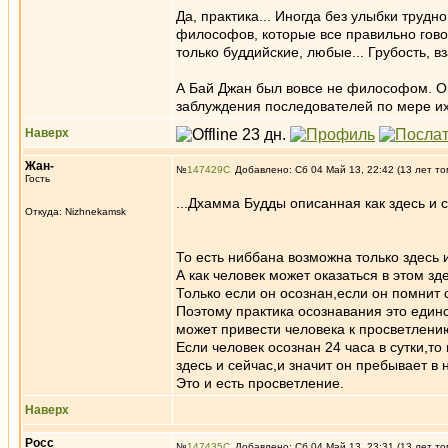
Да, практика... Иногда без улыбки труд
философов, которые все правильно гово
только буддийские, любые... Грубость, 
А Бай Джан был вовсе не философом. Он,
заблуждения последователей по мере и
Наверх
Жан-
№
147429
Добавлено: Сб 04 Май 13, 22:42 (13 лет то
Гость
...Дхамма Будды описанная как здесь и се
Откуда: Nizhnekamsk
То есть ниббана возможна только здесь 
А как человек может оказаться в этом зде
Только если он осознан,если он помнит 
Поэтому практика осознавания это един
может привести человека к просветлени
Если человек осознан 24 часа в сутки,то
здесь и сейчас,и значит он пребывает в 
Это и есть просветление.
Наверх
Росс
№
147435
Добавлено: Сб 04 Май 13, 23:31 (13 лет то