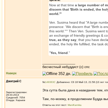
Цитата:
Now at that time
a large number of m
discern that 'Birth is ended, the holy
world.'"
Ven. Susima heard that "A large numbe
presence: 'We discern that "Birth is end
this world."'" Then Ven. Susima went t
an exchange of friendly greetings & cou
true, as they say
, that you have decla
ended, the holy life fulfilled, the task 
"
Yes, friend
."
_________________
бесчестный небуддист (с) спс
Наверх
Дмитрий С
№
149363
Добавлено: Сб 18 Май 13, 21:58 (13 лет то
Эта сутта была дана в назидание тем, к
Зарегистрирован:
28.03.2013
Суждений: 7054
Там, по-моему, в продолжении Будда вы
Откуда: Харьков
Ответы на этот пост:
ManiKarnika