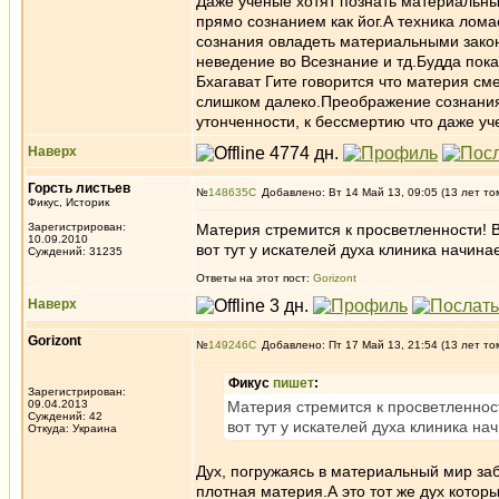
Даже ученые хотят познать материальные
прямо сознанием как йог.А техника лома
сознания овладеть материальными закона
неведение во Всезнание и тд.Будда пок
Бхагават Гите говорится что материя см
слишком далеко.Преображение сознания 
утонченности, к бессмертию что даже уч
Наверх
Горсть листьев
№
148635
Добавлено: Вт 14 Май 13, 09:05 (13 лет то
Фикус, Историк
Зарегистрирован:
Материя стремится к просветленности! Во
10.09.2010
вот тут у искателей духа клиника начина
Суждений: 31235
Ответы на этот пост:
Gorizont
Наверх
Gorizont
№
149246
Добавлено: Пт 17 Май 13, 21:54 (13 лет то
Фикус
пишет
:
Зарегистрирован:
09.04.2013
Материя стремится к просветленности
Суждений: 42
вот тут у искателей духа клиника на
Откуда: Украина
Дух, погружаясь в материальный мир заб
плотная материя.А это тот же дух котор