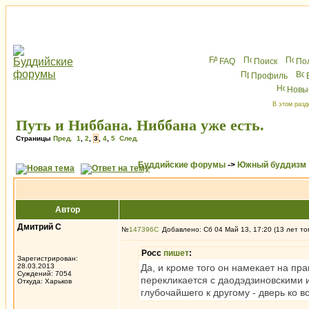
FAQ
Поиск
По
Профиль
Новы
В этом разд
Путь и Ниббана. Ниббана уже есть.
Страницы
Пред.
1
,
2
,
3
,
4
,
5
След.
Буддийские форумы
->
Южный буддизм
Автор
Дмитрий С
№
147396
Добавлено: Сб 04 Май 13, 17:20 (13 лет то
Росс
пишет
:
Зарегистрирован:
28.03.2013
Да, и кроме того он намекает на пра
Суждений: 7054
перекликается с даодэдзиновскими 
Откуда: Харьков
глубочайшего к другому - дверь ко в