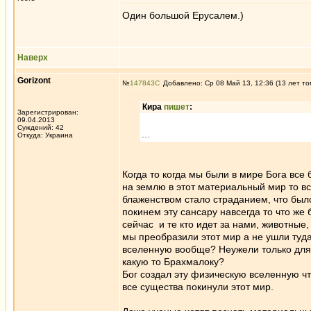
Один большой Ерусалем.)
Наверх
Gorizont
№
147843
Добавлено: Ср 08 Май 13, 12:36 (13 лет то
Кира
пишет
:
Зарегистрирован:
09.04.2013
Суждений: 42
...
Откуда: Украина
Когда то когда мы были в мире Бога все
на землю в этот материальный мир то в
блаженством стало страданием, что был
покинем эту сансару навсегда то что же
сейчас и те кто идет за нами, животные,
мы преобразили этот мир а не ушли туд
вселенную вообще? Неужели только для 
какую то Брахмалоку?
Бог создал эту физическую вселенную чт
все cущества покинули этот мир.