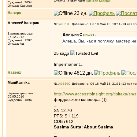
Ответы на этот пост:
Алексей Каверин
Суждений: 7054
Откуда: Харьков
Наверх
Алексей Каверин
№
149351
Добавлено: Сб 18 Май 13, 19:54 (13 лет то
Зарегистрирован:
Дмитрий С
пишет
:
27.12.2012
Суждений: 1207
Алеша, Вы, как я погляжу, мастер 
Откуда: Ад
25 кадр
_________________
Impermanent...
Наверх
ManiKarnika
№
149359
Добавлено: Сб 18 Май 13, 21:31 (13 лет то
Зарегистрирован:
http://www.accesstoinsight.org/tipitaka/sn
05.05.2010
фордовского конвеера. )))
Суждений: 1894
...
SN 12.70
PTS: S ii 119
CDB i 612
Susima Sutta: About Susima
...