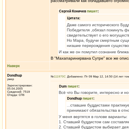
рассматривали как обладавшего огромной
Сергей Коничев
пишет
:
Цитата:
Даже самого исторического Буд
Победителя ,обязал покинуть фи
свидетельствует о его могуществ
Но Мара, будучи смертным сущес
низшие перерождения существом а
И как же он помутил сознание ближ
В "Махапаринирвана Сутре" все же опис
Наверх
Dondhup
№
111970
Добавлено: Пт 09 Мар 12, 14:50 (14 лет то
умер
Зарегистрирован:
Dum
пишет
:
05.04.2005
Суждений: 7519
Всё что Вы говорите, интересно и н
Откуда: СПб
Dondhup
пишет
:
...ставшие буддистами практикуе
принимают обязательства в от
У меня вертятся в голове варианты:
1. Ставший буддистом сам составляе
2. Ставший буддистом выбирает дея