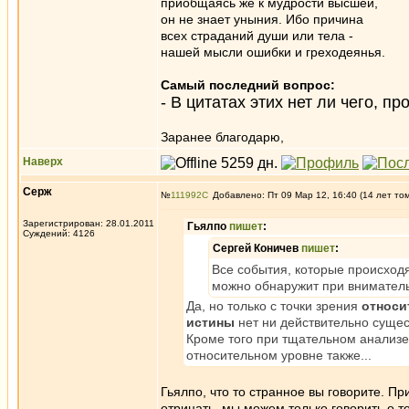
приобщаясь же к мудрости высшей,
он не знает уныния. Ибо причина
всех страданий души или тела -
нашей мысли ошибки и греходеянья.
Самый последний вопрос:
- В цитатах этих нет ли чего, 
Заранее благодарю,
Наверх
Серж
№
111992
Добавлено: Пт 09 Мар 12, 16:40 (14 лет то
Зарегистрирован: 28.01.2011
Гьялпо
пишет
:
Суждений: 4126
Сергей Коничев
пишет
:
Все события, которые происход
можно обнаружит при вниматель
Да, но только с точки зрения
относи
истины
нет ни действительно сущес
Кроме того при тщательном анализе-
относительном уровне также...
Гьялпо, что то странное вы говорите. П
отрицать, мы можем только говорить о т