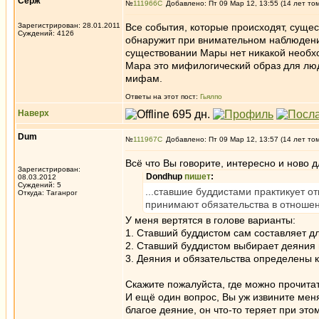
Серж
№
111966
Добавлено: Пт 09 Мар 12, 13:55 (14 лет то
Зарегистрирован: 28.01.2011
Все события, которые происходят, суще
Суждений: 4126
обнаружит при внимательном наблюдении.
существовании Мары нет никакой необх
Мара это мифилогический образ для люде
мифам.
Ответы на этот пост:
Гьялпо
Наверх
Dum
№
111967
Добавлено: Пт 09 Мар 12, 13:57 (14 лет то
Всё что Вы говорите, интересно и ново 
Зарегистрирован:
Dondhup
пишет
:
08.03.2012
Суждений: 5
...ставшие буддистами практикует от
Откуда: Таганрог
принимают обязательства в отноше
У меня вертятся в голове варианты:
1. Ставший буддистом сам составляет дл
2. Ставший буддистом выбирает деяния 
3. Деяния и обязательства определены 
Скажите пожалуйста, где можно прочитат
И ещё один вопрос, Вы уж извините мен
благое деяние, он что-то теряет при это