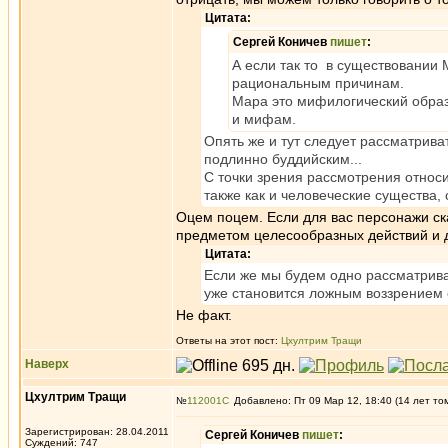
Цитата:
Сергей Коничев
пишет
:
А если так то в существовании 
рациональным причинам.
Мара это мифилогический образ 
и мифам.
Опять же и тут следует рассматриват
подлинно буддийским...
С точки зрения рассмотрения относ
также как и человеческие существа
Оцем поцем. Если для вас персонажи сказ
предметом целесообразных действий и д
Цитата:
Если же мы будем одно рассматрива
уже становится ложным воззрением 
Не факт.
Ответы на этот пост:
Цхултрим Тращи
Наверх
Цхултрим Тращи
№
112001
Добавлено: Пт 09 Мар 12, 18:40 (14 лет то
Зарегистрирован: 28.04.2011
Сергей Коничев
пишет
:
Суждений: 747