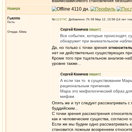
взаимозависимого становления безоши
Наверх
Гьялпо
№
111979
Добавлено: Пт 09 Мар 12, 15:58 (14 лет то
Гость
Сергей Коничев
пишет
:
Откуда: Elista
Все события, которые происходят, 
обнаружит при внимательном наблюд
Да, но только с точки зрения
относител
нет ни действительно существующих при
Кроме того при тщательном анализе-наб
уровне также...
Сергей Коничев
пишет
:
А если так то в существовании Мары
рациональным причинам.
Мара это мифилогический образ для 
мифам.
Опять же и тут следует рассматривать с
буддийским...
С точки зрения рассмотрения относител
как и человеческие существа, согласно
Если же мы будем одно рассматривать к
становится ложным воззрением относите