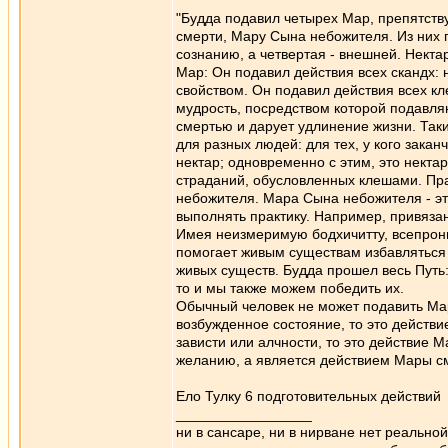
"Будда подавил четырех Map, препятст
смерти, Мару Сына небожителя. Из них
сознанию, а четвертая - внешней. Нект
Map: Он подавил действия всех скандх:
свойством. Он подавил действия всех к
мудрость, посредством которой подавля
смертью и дарует удлинение жизни. Так
для разных людей: для тех, у кого зака
нектар; одновременно с этим, это некта
страданий, обусловленных клешами. Пр
небожителя. Мара Сына небожителя - это
выполнять практику. Например, привяза
Имея неизмеримую бодхичитту, всепрон
помогает живым существам избавляться 
живых существ. Будда прошел весь Путь:
то и мы также можем победить их.
Обычный человек не может подавить Ма
возбужденное состояние, то это действи
зависти или алчности, то это действие М
желанию, а является действием Мары см
Ело Тулку 6 подготовительных действий
_________________
ни в сансаре, ни в нирване нет реально