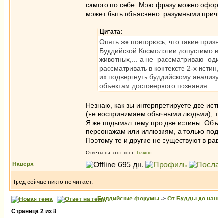
самого по себе. Мою фразу можно оформ
может быть объяснено разумными прич
Цитата:
Опять же повторюсь, что такие приз
Буддийской Космологии допустимо 
животных,... а не рассматриваю оди
рассматривать в контексте 2-х истин
их подвергнуть буддийскому анализу
объектам достоверного познания .
Незнаю, как вы интерпретируете две ист
(не воспринимаем обычными людьми), те
Я же подымал тему про две истины. О
персонажам или иллюзиям, а только по
Поэтому те и другие не существуют в ра
Ответы на этот пост:
Гьялпо
Наверх
Тред сейчас никто не читает.
Буддийские форумы
->
От Будды до наш
Страница
2
из
8