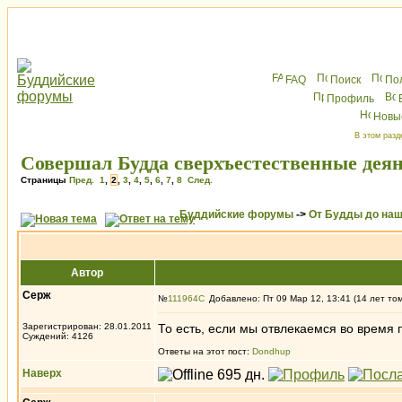
FAQ
Поиск
По
Профиль
Новы
В этом разд
Совершал Будда сверхъестественные дея
Страницы
Пред.
1
,
2
,
3
,
4
,
5
,
6
,
7
,
8
След.
Буддийские форумы
->
От Будды до наш
Автор
Серж
№
111964
Добавлено: Пт 09 Мар 12, 13:41 (14 лет то
Зарегистрирован: 28.01.2011
То есть, если мы отвлекаемся во время 
Суждений: 4126
Ответы на этот пост:
Dondhup
Наверх