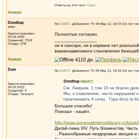
Ответы на этот пост:
Серж
Наверх
Dondhup
№
111982
Добавлено: Пт 09 Мар 12, 16:03 (14 лет то
умер
Зарегистрирован:
Полностью согласен.
05.04.2005
_________________
Суждений: 7519
Откуда: СПб
ни в сансаре, ни в нирване нет реально
взаимозависимого становления безоши
Наверх
Dum
№
111987
Добавлено: Пт 09 Мар 12, 16:26 (14 лет то
Dondhup
пишет
:
Зарегистрирован:
08.03.2012
См. Ламрим, 1 том 10 не благих деян
Суждений: 5
Мы, к сожалению, часто нарушаем о
Откуда: Таганрог
практиковать 4 силы, Гуру-йогу (в йо
Большое спасибо!
Поискал - нашёл.
http://www.universalinternetlibrary.ru/boo
Далай-лама XIV. Путь блаженства. Часть I
…Разнообразные нездоровые эмоции и з