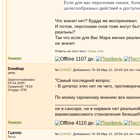
Если для вас персонажи сказок, бол
целесообразных действий и доступны
Что значит нет? Будда же воспринимал.
И потом, персонажи снов тоже могут бы
реальны?
Так что если для Вас Мара менее реале
не значит.
Ответы на этот пост:
Серж
,
Krie
Наверх
Dondhup
№
112002
Добавлено: Пт 09 Мар 12, 18:45 (14 лет то
умер
Зарегистрирован:
"Самый последний вопрос:
05.04.2005
- В цитатах этих нет ли чего, противоре
Суждений: 7519
Откуда: СПб
По моему скромному мнению все канонич
_________________
ни в сансаре, ни в нирване нет реально
взаимозависимого становления безоши
Наверх
Гьялпо
№
112004
Добавлено: Пт 09 Мар 12, 18:54 (14 лет то
Гость