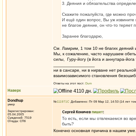
3. Деяния и обязательства определ
Скажите пожалуйста, где можно проч
И ещё один вопрос, Вы уж извините
не благое деяние, он что-то теряет 
Заранее благодарю,
См. Ламрим, 1 том 10 не благих деяний и
Мы, к сожалению, часто нарушаем обеты 
силы, Гуру-йогу (в йога и аннутара-йога 
_________________
ни в сансаре, ни в нирване нет реально
взаимозависимого становления безоши
Ответы на этот пост:
Dum
Наверх
Dondhup
№
111971
Добавлено: Пт 09 Мар 12, 14:53 (14 лет то
умер
Зарегистрирован:
Сергей Коничев
пишет
:
05.04.2005
Суждений: 7519
То есть, если мы отвлекаемся во вр
Откуда: СПб
быть?
Конечно основная причина в нашем уме