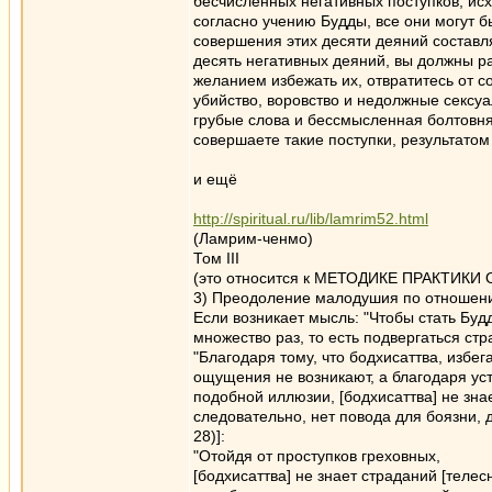
бесчисленных негативных поступков, исх
согласно учению Будды, все они могут 
совершения этих десяти деяний составл
десять негативных деяний, вы должны р
желанием избежать их, отвратитесь от с
убийство, воровство и недолжные сексуа
грубые слова и бессмысленная болтовня;
совершаете такие поступки, результатом
и ещё
http://spiritual.ru/lib/lamrim52.html
(Ламрим-ченмо)
Том III
(это относится к МЕТОДИКЕ ПРАКТИК
3) Преодоление малодушия по отношени
Если возникает мысль: "Чтобы стать Бу
множество раз, то есть подвергаться стр
"Благодаря тому, что бодхисаттва, избег
ощущения не возникают, а благодаря у
подобной иллюзии, [бодхисаттва] не зна
следовательно, нет повода для боязни, д
28)]:
"Отойдя от проступков греховных,
[бодхисаттва] не знает страданий [телес