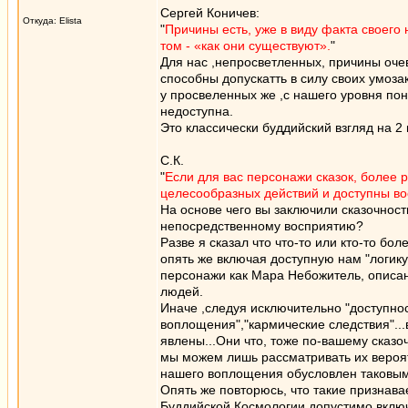
Сергей Коничев:
Откуда: Elista
"
Причины есть, уже в виду факта своего
том - «как они существуют».
"
Для нас ,непросветленных, причины очев
способны допускатть в силу своих умозакл
у просвеленных же ,с нашего уровня пон
недоступна.
Это классически буддийский взгляд на 
С.К.
"
Если для вас персонажи сказок, более р
целесообразных действий и доступны во
На основе чего вы заключили сказочнос
непосредственному восприятию?
Разве я сказал что что-то или кто-то бо
опять же включая доступную нам "логик
персонажи как Мара Небожитель, описаны
людей.
Иначе ,следуя исключительно "доступно
воплощения","кармические следствия"...
явлены...Они что, тоже по-вашему сказо
мы можем лишь рассматривать их вероят
нашего воплощения обусловлен таковым 
Опять же повторюсь, что такие признава
Буддийской Космологии допустимо включ