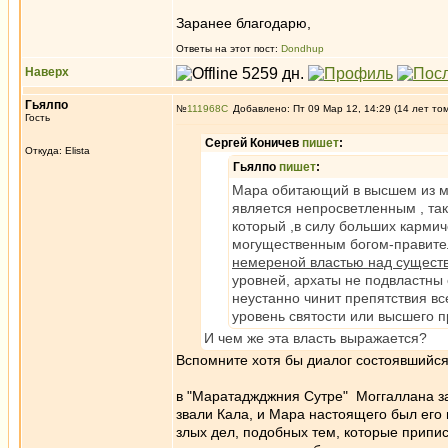
Заранее благодарю,
Ответы на этот пост:
Dondhup
Наверх
Гьялпо
№
111968
Добавлено: Пт 09 Мар 12, 14:29 (14 лет то
Гость
Сергей Коничев
пишет
:
Откуда: Elista
Гьялпо
пишет
:
Мара обитающий в высшем из 
является непросветленным , та
который ,в силу больших карми
могущественным богом-правите
немереной властью над сущест
уровней, архаты не подвластны 
неустанно чинит препятствия вс
уровень святости или высшего п
И чем же эта власть выражается?
Вспомните хотя бы диалог состоявшийс
в "Маратаджджния Сутре" Моггаллана зам
звали Кала, и Мара настоящего был его 
злых дел, подобных тем, которые припи