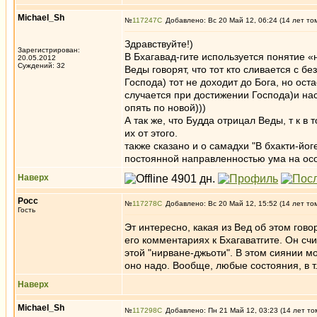
Michael_Sh
№
117247
Добавлено: Вс 20 Май 12, 06:24 (14 лет то
Здравствуйте!)
Зарегистрирован:
В Бхагавад-гите используется понятие 
20.05.2012
Суждений: 32
Веды говорят, что тот кто сливается с 
Господа) тот не доходит до Бога, но ос
случается при достижении Господа)и нас
опять по новой)))
А так же, что Будда отрицал Веды, т к 
их от этого.
также сказано и о самадхи "В бхакти-йо
постоянной направленностью ума на осо
Наверх
Росс
№
117278
Добавлено: Вс 20 Май 12, 15:52 (14 лет то
Гость
Эт интересно, какая из Вед об этом гово
его комментариях к Бхагаватгите. Он счи
этой "нирване-джьоти". В этом сиянии 
оно надо. Вообще, любые состояния, в 
Наверх
Michael_Sh
№
117298
Добавлено: Пн 21 Май 12, 03:23 (14 лет то