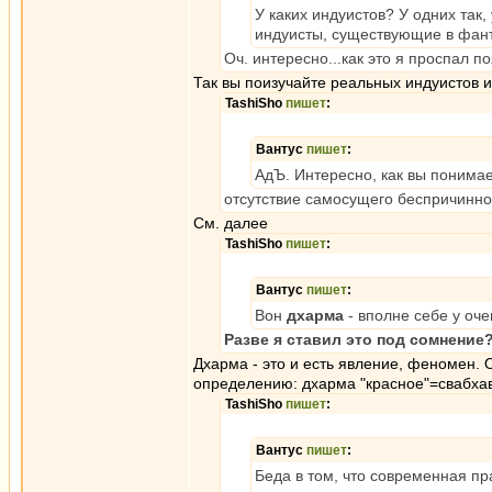
У каких индуистов? У одних так,
индуисты, существующие в фант
Оч. интересно...как это я проспал 
Так вы поизучайте реальных индуистов и
TashiSho
пишет
:
Вантус
пишет
:
АдЪ. Интересно, как вы понимае
отсутствие самосущего беспричинног
См. далее
TashiSho
пишет
:
Вантус
пишет
:
Вон
дхарма
- вполне себе у оч
Разве я ставил это под сомнение
Дхарма - это и есть явление, феномен. 
определению: дхарма "красное"=свабхав
TashiSho
пишет
:
Вантус
пишет
:
Беда в том, что современная п