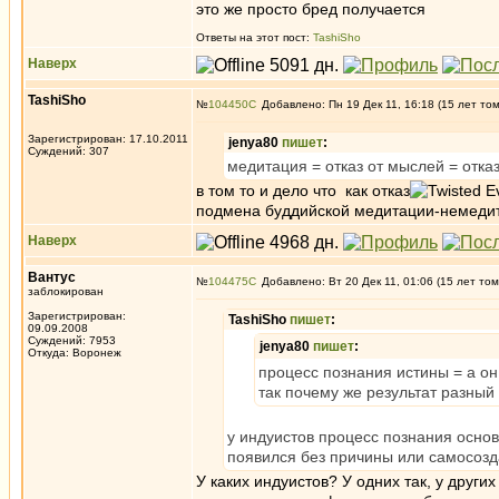
это же просто бред получается
Ответы на этот пост:
TashiSho
Наверх
TashiSho
№
104450
Добавлено: Пн 19 Дек 11, 16:18 (15 лет то
Зарегистрирован: 17.10.2011
jenya80
пишет
:
Суждений: 307
медитация = отказ от мыслей = отказ
в том то и дело что как отказ
подмена буддийской медитации-немедитац
Наверх
Вантус
№
104475
Добавлено: Вт 20 Дек 11, 01:06 (15 лет том
заблокирован
Зарегистрирован:
TashiSho
пишет
:
09.09.2008
Суждений: 7953
jenya80
пишет
:
Откуда: Воронеж
процесс познания истины = а он 
так почему же результат разный
у индуистов процесс познания осно
появился без причины или самосозд
У каких индуистов? У одних так, у други