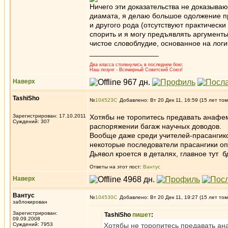
Ничего эти доказательства не доказываю
диамата, я делаю большое одолжение пра
и другого рода (отсутствуют практическ
спорить и я могу предъявлять аргументы
чистое словоблудие, основанное на логи
_________________
Два класса столкнулись в последнем бою;
Наш лозунг - Всемирный Советский Союз!
Наверх
TashiSho
№
104523
Добавлено: Вт 20 Дек 11, 16:59 (15 лет том
Зарегистрирован: 17.10.2011
Хотябы не торопитесь предавать анафеме
Суждений: 307
распоряжении багаж научных доводов.
Вообще даже среди учителей-прасангико
некоторые последователи прасангики оп
Дьявол кроется в деталях, главное тут
Ответы на этот пост:
Вантус
Наверх
Вантус
№
104530
Добавлено: Вт 20 Дек 11, 19:27 (15 лет том
заблокирован
Зарегистрирован:
TashiSho
пишет
:
09.09.2008
Суждений: 7953
Хотябы не торопитесь предавать ана