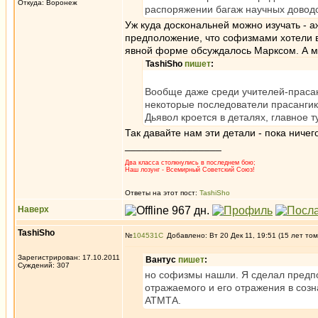
Откуда: Воронеж
распоряжении багаж научных довод
Уж куда доскональней можно изучать - 
предположение, что софизмами хотели в
явной форме обсуждалось Марксом. А мо
TashiSho
пишет
:
Вообще даже среди учителей-прасан
некоторые последователи прасангик
Дьявол кроется в деталях, главное
Так давайте нам эти детали - пока ничег
_________________
Два класса столкнулись в последнем бою;
Наш лозунг - Всемирный Советский Союз!
Ответы на этот пост:
TashiSho
Наверх
TashiSho
№
104531
Добавлено: Вт 20 Дек 11, 19:51 (15 лет том
Зарегистрирован: 17.10.2011
Вантус
пишет
:
Суждений: 307
но софизмы нашли. Я сделал предп
отражаемого и его отражения в созн
АТМТА.