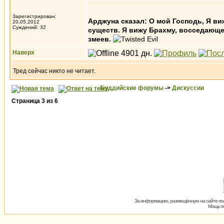
Зарегистрирован:
Aрджуна сказал: О мой Господь, Я в
20.05.2012
Суждений: 32
существ. Я вижу Брахму, восседающе
змеев.
Наверх
Тред сейчас никто не читает.
Буддийские форумы
->
Дискуссии
Страница
3
из
6
За информацию, размещённую на сайте пол
Мощь пх