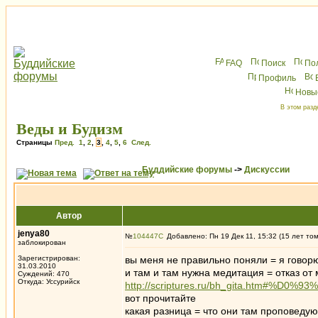
FAQ
Поиск
По
Профиль
Новы
В этом разд
Веды и Будизм
Страницы
Пред.
1
,
2
,
3
,
4
,
5
,
6
След.
Буддийские форумы
->
Дискуссии
Автор
jenya80
№
104447
Добавлено: Пн 19 Дек 11, 15:32 (15 лет то
заблокирован
Зарегистрирован:
вы меня не правильно поняли = я говор
31.03.2010
и там и там нужна медитация = отказ от 
Суждений: 470
Откуда: Уссурийск
http://scriptures.ru/bh_gita.htm#%
вот прочитайте
какая разница = что они там проповедую