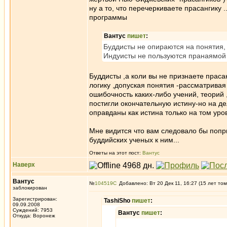
ну а то, что перечеркиваете прасангику 
программы
Вантус
пишет
:
Буддисты не опираются на понятия,
Индуисты не пользуются пранаямой
Буддисты ,а коли вы не признаете праса
логику ,допуская понятия -рассматривая
ошибочность каких-либо учений, теорий ,
постигли окончательную истину-но на де
оправданы как истина только на том уро
Мне видится что вам следовало бы попр
буддийских ученых к ним...
Ответы на этот пост:
Вантус
Наверх
Вантус
№
104519
Добавлено: Вт 20 Дек 11, 16:27 (15 лет том
заблокирован
Зарегистрирован:
TashiSho
пишет
:
09.09.2008
Суждений: 7953
Вантус
пишет
:
Откуда: Воронеж