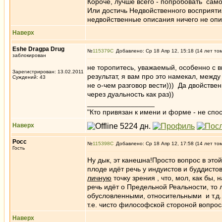
Короче, лучше всего - попробовать сам
Или достичь Недвойственного восприяти
недвойственные описания ничего не опи
Наверх
Eshe Dragpa Drug
№
115379
Добавлено: Ср 18 Апр 12, 15:18 (14 лет то
заблокирован
не торопитесь, уважаемый, особенно с в
Зарегистрирован: 13.02.2011
результат, я вам про это намекал, между
Суждений: 43
не о-чем разговор вести))) Да двойствен
через дуальность как раз))
_________________
"Кто привязан к имени и форме - не сп
Наверх
Росс
№
115398
Добавлено: Ср 18 Апр 12, 17:58 (14 лет то
Гость
Ну дык, эт канешна!Просто вопрос в этой
плоде идёт речь у индуистов и буддистов
личную
точку зрения , что, мол, как бы,
речь идёт о Предельной Реальности, то 
обусловленными, относительными и т.д.
т.е. чисто философской стороной вопроса
Наверх