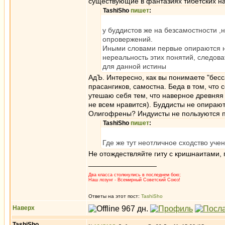
существующие в фантазиях тибетских на
TashiSho
пишет
:
у буддистов же на безсамостности ,
опровержений.
Иными словами первые опираются на
нереальность этих понятий, следова
для данной истины
АдЪ. Интересно, как вы понимаете "бесс
прасангиков, самостна. Беда в том, чт
утешаю себя тем, что наверное древняя
не всем нравится). Буддисты не опирают
Олигофрены? Индуисты не пользуются 
TashiSho
пишет
:
Где же тут неотличное сходство уче
Не отождествляйте гиту с кришнаитами, 
_________________
Два класса столкнулись в последнем бою;
Наш лозунг - Всемирный Советский Союз!
Ответы на этот пост:
TashiSho
Наверх
TashiSho