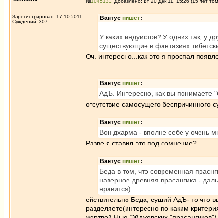
№
104513
Добавлено: Вт 20 Дек 11, 15:26 (15 лет том
Зарегистрирован: 17.10.2011
Вантус
пишет
:
Суждений: 307
У каких индуистов? У одних так, у д
существующие в фантазиях тибетски
Оч. интересно...как это я проспал появ
Вантус
пишет
:
АдЪ. Интересно, как вы понимаете 
отсутствие самосущего беспричинного су
Вантус
пишет
:
Вон дхарма - вполне себе у очень м
Разве я ставил это под сомнение?
Вантус
пишет
:
Беда в том, что современная прасн
наверное древняя прасангика - дал
нравится).
ействительно Беда, сущий АдЪ- то что в
разделяете(интересно по каким критери
жертвой Нью-Эйджевских "прасангиков")-