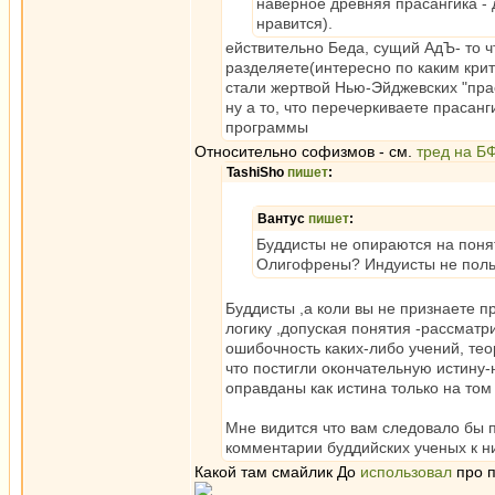
наверное древняя прасангика - 
нравится).
ействительно Беда, сущий АдЪ- то ч
разделяете(интересно по каким кри
стали жертвой Нью-Эйджевских "прас
ну а то, что перечеркиваете прасанг
программы
Относительно софизмов - см.
тред на Б
TashiSho
пишет
:
Вантус
пишет
:
Буддисты не опираются на понят
Олигофрены? Индуисты не поль
Буддисты ,а коли вы не признаете п
логику ,допуская понятия -рассматр
ошибочность каких-либо учений, тео
что постигли окончательную истину-
оправданы как истина только на том
Мне видится что вам следовало бы 
комментарии буддийских ученых к ни
Какой там смайлик До
использовал
про п