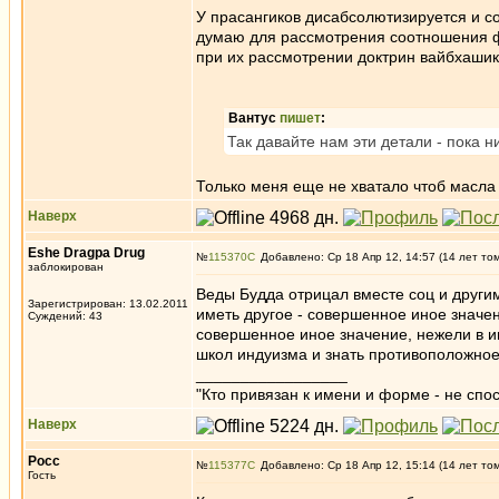
У прасангиков дисабсолютизируется и со
думаю для рассмотрения соотношения ф
при их рассмотрении доктрин вайбхаш
Вантус
пишет
:
Так давайте нам эти детали - пока н
Только меня еще не хватало чтоб масла 
Наверх
Eshe Dragpa Drug
№
115370
Добавлено: Ср 18 Апр 12, 14:57 (14 лет то
заблокирован
Веды Будда отрицал вместе соц и други
Зарегистрирован: 13.02.2011
иметь другое - совершенное иное значен
Суждений: 43
совершенное иное значение, нежели в ин
школ индуизма и знать противоположно
_________________
"Кто привязан к имени и форме - не сп
Наверх
Росс
№
115377
Добавлено: Ср 18 Апр 12, 15:14 (14 лет то
Гость