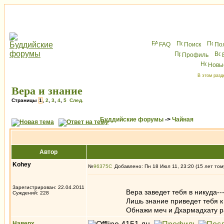
FAQ
Поиск
По
Профиль
Новы
В этом разд
Вера и знание
Страницы
1
,
2
,
3
,
4
,
5
След.
Буддийские форумы
->
Чайная
Автор
Kohey
№
96375
Добавлено: Пн 18 Июл 11, 23:20 (15 лет том
Зарегистрирован: 22.04.2011
Вера заведет тебя в никуда--
Суждений: 228
Лишь знание приведет тебя к И
Обнажи меч и Дхармадхату раск
Наверх