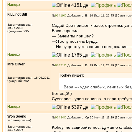
Наверх
КILL not Вill
№
96419
Добавлено: Вт 19 Июл 11, 22:45 (15 лет том
Зарегистрирован:
Седай Эро пришел к Басо, стремясь узнат
19.07.2008
Басо спросил:
Суждений: 995
— Зачем ты пришел?
—Я хочу постичь Будду.
—Не существует знания о нем, знание—
Наверх
Mrs Oliver
№
96421
Добавлено: Вт 19 Июл 11, 23:19 (15 лет том
Kohey пишет:
Зарегистрирован: 18.06.2011
Суждений: 502
Вера --- удел слабых, ленивых без
Вот ещё! )
Суеверие - удел ленивых, а вера требует
Наверх
Won Soeng
№
96434
Добавлено: Ср 20 Июл 11, 11:29 (15 лет том
заблокирован(а)
Зарегистрирован:
Kohey, не задирайте нос. Думая о слабых
14.07.2006