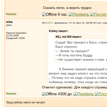
Сказать легко, а верить трудно.
Наверх
miha
№
96467
Добавлено: Чт 21 Июл 11, 08:08 (15 лет том
умер
Kohey пишет:
Зарегистрирован:
12.03.2005
КILL not Вill пишет:
Суждений: 4540
Седай Эро пришел к Басо, стремя
Басо спросил:
— Зачем ты пришел?
—Я хочу постичь Будду.
—Не существует знания о нем, 
К Банкею пришел верующий и спроси
вопрос ему задал атеист, на что пол
,, Потому что не надо слушать ответ
поймешь почему, тоне когда не ста
Ответил одинаково. Для каждого справедл
Наверх
Тред сейчас никто не читает.