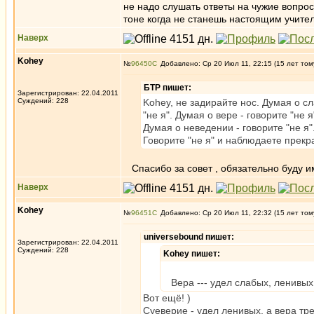
не надо слушать ответы на чужие вопросы
тоне когда не станешь настоящим учите
Наверх
Kohey
№
96450
Добавлено: Ср 20 Июл 11, 22:15 (15 лет том
БТР пишет:
Зарегистрирован: 22.04.2011
Суждений: 228
Kohey, не задирайте нос. Думая о сл
"не я". Думая о вере - говорите "не я
Думая о неведении - говорите "не я"
Говорите "не я" и наблюдаете прек
Спасибо за совет , обязательно буду и
Наверх
Kohey
№
96451
Добавлено: Ср 20 Июл 11, 22:32 (15 лет том
universebound пишет:
Зарегистрирован: 22.04.2011
Суждений: 228
Kohey пишет:
Вера --- удел слабых, ленивых
Вот ещё! )
Суеверие - удел ленивых, а вера тре