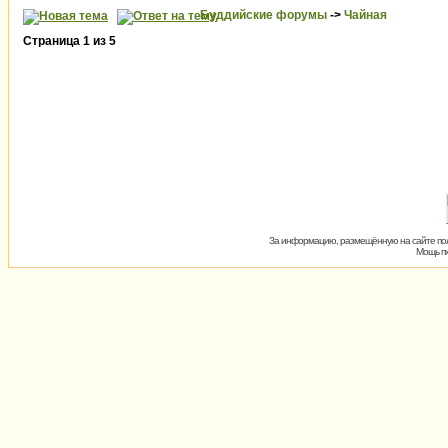
Буддийские форумы
->
Чайная
Страница
1
из
5
За информацию, размещённую на сайте пол
Мощь пх