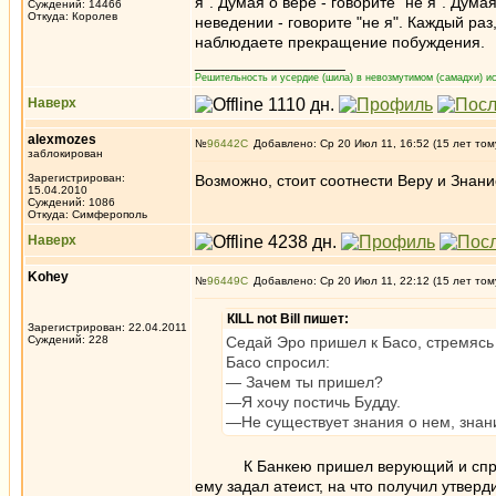
я". Думая о вере - говорите "не я". Дума
Суждений: 14466
Откуда: Королев
неведении - говорите "не я". Каждый раз
наблюдаете прекращение побуждения.
_________________
Решительность и усердие (шила) в невозмутимом (самадхи) ис
Наверх
alexmozes
№
96442
Добавлено: Ср 20 Июл 11, 16:52 (15 лет том
заблокирован
Зарегистрирован:
Возможно, стоит соотнести Веру и Знани
15.04.2010
Суждений: 1086
Откуда: Симферополь
Наверх
Kohey
№
96449
Добавлено: Ср 20 Июл 11, 22:12 (15 лет том
КILL not Вill пишет:
Зарегистрирован: 22.04.2011
Суждений: 228
Седай Эро пришел к Басо, стремясь у
Басо спросил:
— Зачем ты пришел?
—Я хочу постичь Будду.
—Не существует знания о нем, зна
К Банкею пришел верующий и спросил:,,
ему задал атеист, на что получил утверд