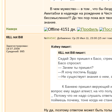
В чем мужество--- в том , что бы безд
Амитабхи в надежде на рождение в Чист
бессмысленно!!! До тех пор пока вся тво
знание.
Наверх
КILL not Вill
№
96454
Добавлено: Ср 20 Июл 11, 23:00 (15 лет том
Зарегистрирован:
Kohey пишет:
19.07.2008
Суждений: 995
КILL not Вill пишет:
Седай Эро пришел к Басо, стремя
Басо спросил:
— Зачем ты пришел?
—Я хочу постичь Будду.
—Не существует знания о нем, 
К Банкею пришел верующий и спроси
вопрос ему задал атеист, на что пол
,, Потому что не надо слушать ответ
поймешь почему, тоне когда не ста
Ну да, поэтому ответом может быть толь