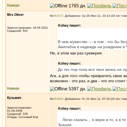
Наверх
Mrs Oliver
№
96457
Добавлено: Ср 20 Июл 11, 23:14 (15 лет том
Kohey пишет:
Зарегистрирован: 18.06.2011
Суждений: 502
В чем мужество --- в том , что бы б
Амитабхи в надежде на рождение в 
Не, в этом как раз суеверия.
Kohey пишет:
До тех пор пока вся твоя жизнь не п
Ага, а для того чтобы превратить свою ж
возможно - это раз, и два - что это стоит
Наверх
Кузьмич
№
96464
Добавлено: Чт 21 Июл 11, 07:19 (15 лет том
Зарегистрирован:
Kohey пишет:
01.09.2008
Суждений: 228
Откуда: Сосновый Бор
Легко сказать ,, я верю в то, а в т
Знания,