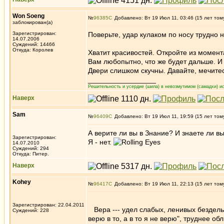
Won Soeng
№
96385
Добавлено: Вт 19 Июл 11, 03:46 (15 лет том
заблокирован(а)
Зарегистрирован:
Поверьте, удар кулаком по носу трудно 
14.07.2006
Суждений: 14466
Откуда: Королев
Хватит красивостей. Откройте из момент
Вам любопытно, что же будет дальше. И 
Двери слишком скучны. Давайте, мечитес
_________________
Решительность и усердие (шила) в невозмутимом (самадхи) ис
Наверх
Sam
№
96409
Добавлено: Вт 19 Июл 11, 19:59 (15 лет том
А верите ли вы в Знание? И знаете ли 
Зарегистрирован:
Я - нет.
14.07.2010
Суждений: 294
Откуда: Питер.
Наверх
Kohey
№
96417
Добавлено: Вт 19 Июл 11, 22:13 (15 лет том
Зарегистрирован: 22.04.2011
Вера --- удел слабых, ленивых бездельн
Суждений: 228
верю в то, а в то я не верю", труднее о