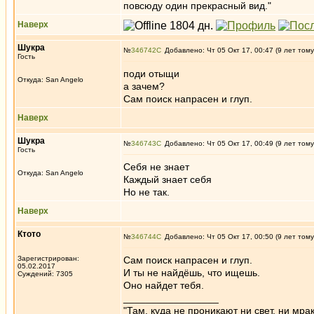
повсюду один прекрасный вид."
Наверх
Шукра
№
346742
Добавлено: Чт 05 Окт 17, 00:47 (9 лет тому
Гость
поди отыщи
Откуда: San Angelo
а зачем?
Сам поиск напрасен и глуп.
Наверх
Шукра
№
346743
Добавлено: Чт 05 Окт 17, 00:49 (9 лет тому
Гость
Себя не знает
Откуда: San Angelo
Каждый знает себя
Но не так.
Наверх
Ктото
№
346744
Добавлено: Чт 05 Окт 17, 00:50 (9 лет тому
Зарегистрирован:
Сам поиск напрасен и глуп.
05.02.2017
И ты не найдёшь, что ищешь.
Суждений: 7305
Оно найдет тебя.
_________________
"Там, куда не проникают ни свет, ни мрак