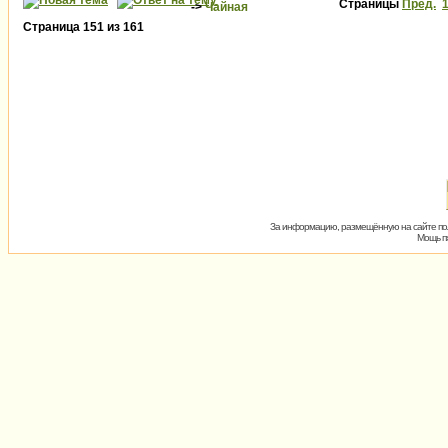
Страницы
Пред.
->
Чайная
Страница
151
из
161
За информацию, размещённую на сайте пол
Мощь пх