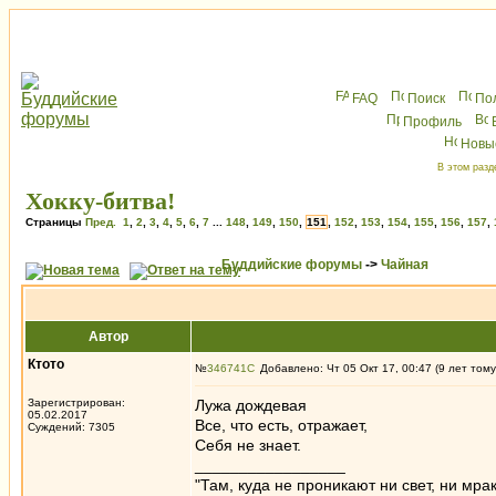
FAQ
Поиск
По
Профиль
Новы
В этом разд
Хокку-битва!
Страницы
Пред.
1
,
2
,
3
,
4
,
5
,
6
,
7
...
148
,
149
,
150
,
151
,
152
,
153
,
154
,
155
,
156
,
157
,
Буддийские форумы
->
Чайная
Автор
Ктото
№
346741
Добавлено: Чт 05 Окт 17, 00:47 (9 лет тому
Зарегистрирован:
Лужа дождевая
05.02.2017
Все, что есть, отражает,
Суждений: 7305
Себя не знает.
_________________
"Там, куда не проникают ни свет, ни мрак