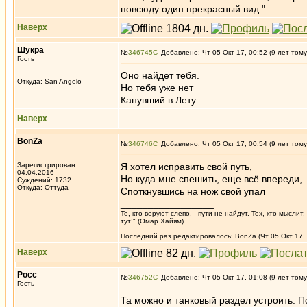
повсюду один прекрасный вид."
Наверх
Шукра
№
346745
Добавлено: Чт 05 Окт 17, 00:52 (9 лет тому
Гость
Оно найдет тебя.
Откуда: San Angelo
Но тебя уже нет
Канувший в Лету
Наверх
BonZa
№
346746
Добавлено: Чт 05 Окт 17, 00:54 (9 лет тому
Зарегистрирован:
Я хотел исправить свой путь,
04.04.2016
Но куда мне спешить, еще всё впереди,
Суждений: 1732
Откуда: Oттyдa
Cпоткнувшись на нож свой упал
_________________
Те, кто веруют слепо, - пути не найдут. Тех, кто мысли
тут!" (Омар Хайям)
Последний раз редактировалось: BonZa (Чт 05 Окт 17, 
Наверх
Росс
№
346752
Добавлено: Чт 05 Окт 17, 01:08 (9 лет тому
Гость
Та можно и танковый раздел устроить. П