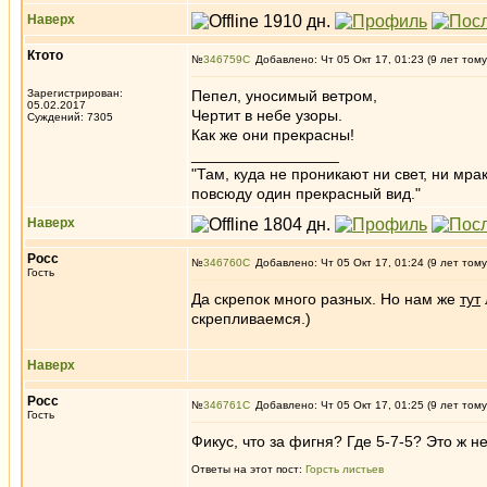
Наверх
Ктото
№
346759
Добавлено: Чт 05 Окт 17, 01:23 (9 лет тому
Зарегистрирован:
Пепел, уносимый ветром,
05.02.2017
Чертит в небе узоры.
Суждений: 7305
Как же они прекрасны!
_________________
"Там, куда не проникают ни свет, ни мрак
повсюду один прекрасный вид."
Наверх
Росс
№
346760
Добавлено: Чт 05 Окт 17, 01:24 (9 лет тому
Гость
Да скрепок много разных. Но нам же
тут
скрепливаемся.)
Наверх
Росс
№
346761
Добавлено: Чт 05 Окт 17, 01:25 (9 лет тому
Гость
Фикус, что за фигня? Где 5-7-5? Это ж н
Ответы на этот пост:
Горсть листьев