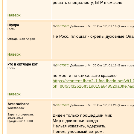
решать специалисту, БТР в смысле.
Наверх
Шукра
№
346756
Добавлено: Чт 05 Окт 17, 01:16 (9 лет тому
Гость
Не Росс, плющат - скрепы духовные.Опа
Откуда: San Angelo
Наверх
кто в октябре кот
№
346757
Добавлено: Чт 05 Окт 17, 01:16 (9 лет тому
Гость
не мое, и не стихи. зато красиво
https://scontent.fhen2-1.fna.fbcdn.net
oh=80f53fd2626ff31d015a649529a0ffe7
Наверх
Antaradhana
№
346758
Добавлено: Чт 05 Окт 17, 01:20 (9 лет тому
Wolfshadow
Зарегистрирован:
Виден только прошедший миг,
16.01.2016
Мир в движеньи всегда.
Суждений: 10000
Нельзя ухватить, удержать,
Пепел, уносимый ветром.