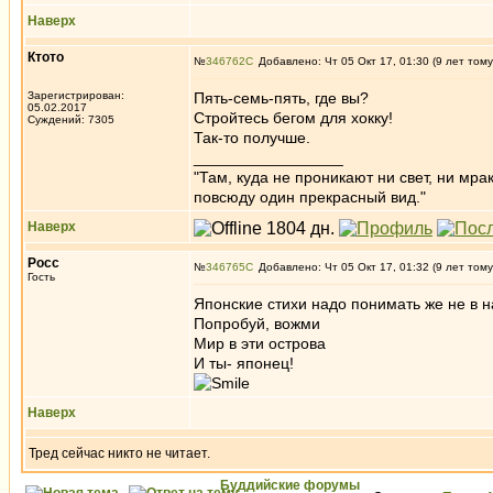
Наверх
Ктото
№
346762
Добавлено: Чт 05 Окт 17, 01:30 (9 лет тому
Зарегистрирован:
Пять-семь-пять, где вы?
05.02.2017
Стройтесь бегом для хокку!
Суждений: 7305
Так-то получше.
_________________
"Там, куда не проникают ни свет, ни мрак
повсюду один прекрасный вид."
Наверх
Росс
№
346765
Добавлено: Чт 05 Окт 17, 01:32 (9 лет тому
Гость
Японские стихи надо понимать же не в н
Попробуй, вожми
Мир в эти острова
И ты- японец!
Наверх
Тред сейчас никто не читает.
Буддийские форумы