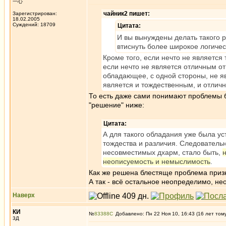
一心
чайник2 пишет:
Зарегистрирован:
18.02.2005
Суждений: 18709
Цитата:
И вы вынуждены делать такого р
втиснуть более широкое логичес
Кроме того, если нечто не является
если нечто не является отличным от
обладающее, с одной стороны, не яв
является и тождественным, и отлич
То есть даже сами понимают проблемы б
"решение" ниже:
Цитата:
А для такого обладания уже была у
тождества и различия. Следователь
несовместимых дхарм, стало быть,
неописуемость и немыслимость
.
Как же решена блестяще проблема приз
А так - всё остальное неопределимо, н
Наверх
КИ
№
83388
Добавлено: Пн 22 Ноя 10, 16:43 (16 лет том
3Д