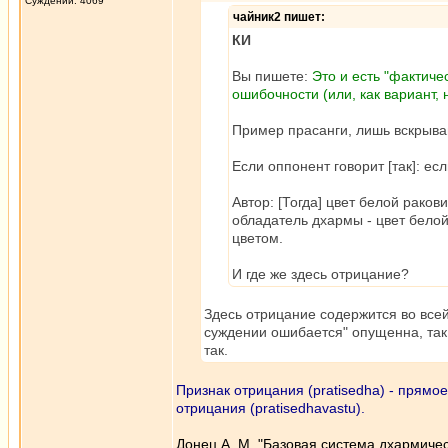
Суждений: 4069
чайник2 пишет:
КИ
Вы пишете:
Это и есть "фактич
ошибочности (или, как вариант, 
Пример прасанги, лишь вскрыв
Если оппонент говорит [так]: есл
Автор: [Тогда] цвет белой ракови
обладатель дхармы - цвет белой 
цветом.
И где же здесь отрицание?
Здесь отрицание содержится во всей
суждении ошибается" опущенна, так 
так.
Признак отрицания (pratisedha) - прямое
отрицания (pratisedhavastu).
Донец А. М. "Базовая система дхармиче