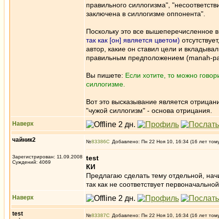
правильного силлогизма", "несоответств
заключена в силлогизме оппонента".
Поскольку это все вышеперечисленное 
так как [он] является цветом)
отсутствует
автор, какие он ставил цели и вкладывал
правильным предположением (manah-parik
Вы пишете:
Если хотите, то можно гово
силлогизме.
Вот это высказывание является отрицани
"чужой силлогизм" - основа отрицания.
Наверх
чайник2
№
83386
Добавлено: Пн 22 Ноя 10, 16:34 (16 лет том
Зарегистрирован: 11.09.2008
test
Суждений: 4069
КИ
Предлагаю сделать тему отдельной, начи
так как не соответствует первоначально
Наверх
test
№
83387
Добавлено: Пн 22 Ноя 10, 16:34 (16 лет том