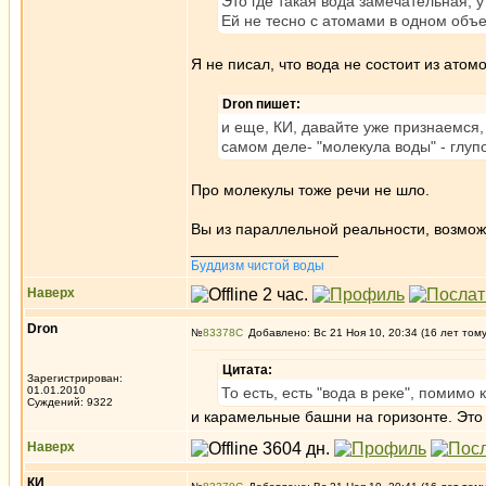
Это где такая вода замечательная, у
Ей не тесно с атомами в одном объ
Я не писал, что вода не состоит из атомо
Dron пишет:
и еще, КИ, давайте уже признаемся,
самом деле- "молекула воды" - глуп
Про молекулы тоже речи не шло.
Вы из параллельной реальности, возмо
_________________
Буддизм чистой воды
Наверх
Dron
№
83378
Добавлено: Вс 21 Ноя 10, 20:34 (16 лет том
Цитата:
Зарегистрирован:
01.01.2010
То есть, есть "вода в реке", помимо 
Суждений: 9322
и карамельные башни на горизонте. Это 
Наверх
КИ