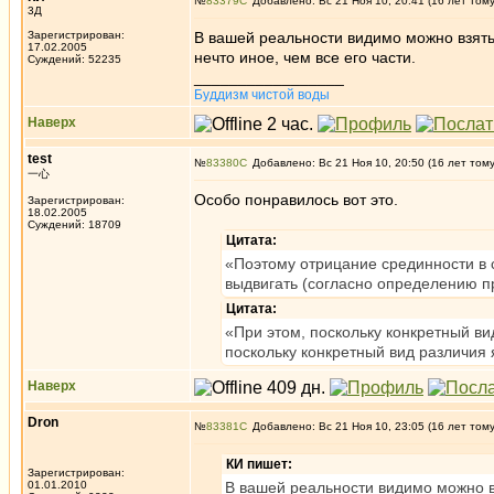
№
83379
Добавлено: Вс 21 Ноя 10, 20:41 (16 лет том
3Д
Зарегистрирован:
В вашей реальности видимо можно взять к
17.02.2005
нечто иное, чем все его части.
Суждений: 52235
_________________
Буддизм чистой воды
Наверх
test
№
83380
Добавлено: Вс 21 Ноя 10, 20:50 (16 лет том
一心
Особо понравилось вот это.
Зарегистрирован:
18.02.2005
Суждений: 18709
Цитата:
«Поэтому отрицание срединности в 
выдвигать (согласно определению п
Цитата:
«При этом, поскольку конкретный ви
поскольку конкретный вид различия 
Наверх
Dron
№
83381
Добавлено: Вс 21 Ноя 10, 23:05 (16 лет том
КИ пишет:
Зарегистрирован:
01.01.2010
В вашей реальности видимо можно взя