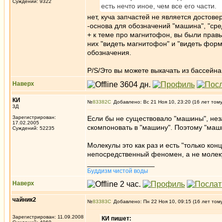
Суждений: 9322
есть нечто иное, чем все его части.
нет, куча запчастей не является досто
-основа для обозначений "машина", "сре
+ к теме про магнитофон, вы были правы
них "видеть магнитофон" и "видеть фор
обозначения.
P/S/Это вы можете выкачать из бассейна
Наверх
КИ
№
83382
Добавлено: Вс 21 Ноя 10, 23:20 (16 лет том
3Д
Зарегистрирован:
Если бы не существовало "машины", неза
17.02.2005
скомпоновать в "машину". Поэтому "маши
Суждений: 52235
Молекулы это как раз и есть "только кон
непосредственный феномен, а не молек
_________________
Буддизм чистой воды
Наверх
чайник2
№
83383
Добавлено: Пн 22 Ноя 10, 09:15 (16 лет том
Зарегистрирован: 11.09.2008
КИ пишет: