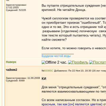
Зарегистрирован:
Вы путаете отрицательные суждения (нев
17.02.2005
критикой. Не читайте Донца.
Суждений: 52235
Чужой силлогизм проверяется на соответ
он приобретает признак "ошибочный". Т
одно и то же. Это и есть отрицание той
разрываем (отделяем) логическую связь 
том тексте который пытаетесь читать). 
найти сможете?
Если хотите, то можно говорить о невос
_________________
Буддизм чистой воды
Наверх
чайник2
№
83385
Добавлено: Пн 22 Ноя 10, 16:30 (16 лет том
Зарегистрирован: 11.09.2008
КИ
Суждений: 4069
Для меня "отрицательные суждения", "о
являются взаимоохватывающими по типу
Со всем написанным согласен. Но в пр
красным, так как [он] является цветом)
от