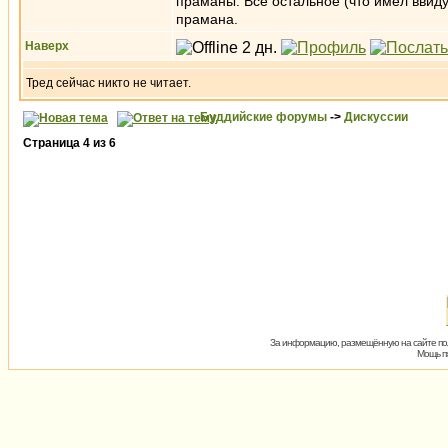
праманы. Всё остальное (что имел ввиду 
прамана.
Наверх
Тред сейчас никто не читает.
Буддийские форумы
->
Дискуссии
Страница
4
из
6
За информацию, размещённую на сайте пол
Мощь пх