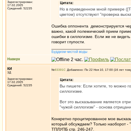
Зарегистрирован:
Цитата:
17.02.2005
Суждений: 52235
Но в приведенном мной примере ([Тог
цветом) отсутствуют "проверка выск
Ошибка оппонента демонстрируется через
важно, какой полемический прием приме
ошибки в силлогизме. Если же не видеть
говорит глупости.
_________________
Буддизм чистой воды
Наверх
КИ
№
83391
Добавлено: Пн 22 Ноя 10, 17:00 (16 лет том
3Д
Зарегистрирован:
Цитата:
17.02.2005
Суждений: 52235
Вы пишете: Если хотите, то можно 
силлогизме.
Вот это высказывание является отри
"чужой силлогизм" - основа отрицан
Конкретно процитированное мое высказы
который обсуждаем? Только наоборот - "
ТПЛУПБ стр. 246-247.