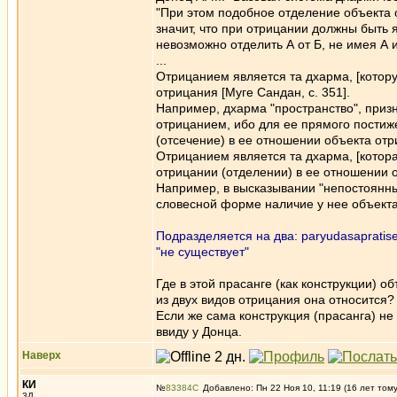
"При этом подобное отделение объекта 
значит, что при отрицании должны быть 
невозможно отделить А от Б, не имея А и
...
Отрицанием является та дхарма, [котор
отрицания [Муге Сандан, с. 351].
Например, дхарма "пространство", призн
отрицанием, ибо для ее прямого постиж
(отсечение) в ее отношении объекта отр
Отрицанием является та дхарма, [котор
отрицании (отделении) в ее отношении о
Например, в высказывании "непостоянный
словесной форме наличие у нее объекта
Подразделяется на два: paryudasapratised
"не существует"
Где в этой прасанге (как конструкции) о
из двух видов отрицания она относится?
Если же сама конструкция (прасанга) не
ввиду у Донца.
Наверх
КИ
№
83384
Добавлено: Пн 22 Ноя 10, 11:19 (16 лет том
3Д