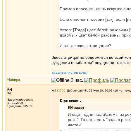
Пример прасанги, лишь вскрывающе
Если оппонент говорит [так]: если [н
Автор: [Тогда] цвет белой раковины [
дхармы - цвет белой раковины; прихо
И где же здесь отрицание?
Здесь отрицание содержится во всей кон
суждении ошибается" опущенна, так как 
_________________
Буддизм чистой воды
Наверх
КИ
№
83376
Добавлено: Вс 21 Ноя 10, 20:01 (16 лет том
3Д
Зарегистрирован:
Dron пишет:
17.02.2005
Суждений: 52235
КИ пишет:
И еще - одни части\атомы из рек
реке". То есть, есть "вода в ре
частей.