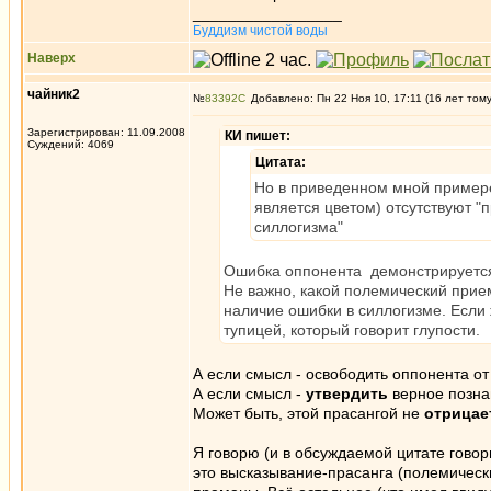
_________________
Буддизм чистой воды
Наверх
чайник2
№
83392
Добавлено: Пн 22 Ноя 10, 17:11 (16 лет том
Зарегистрирован: 11.09.2008
КИ пишет:
Суждений: 4069
Цитата:
Но в приведенном мной примере (
является цветом) отсутствуют "
силлогизма"
Ошибка оппонента демонстрируется ч
Не важно, какой полемический прие
наличие ошибки в силлогизме. Если 
тупицей, который говорит глупости.
А если смысл - освободить оппонента о
А если смысл -
утвердить
верное позн
Может быть, этой прасангой не
отрицае
Я говорю (и в обсуждаемой цитате говор
это высказывание-прасанга (полемически