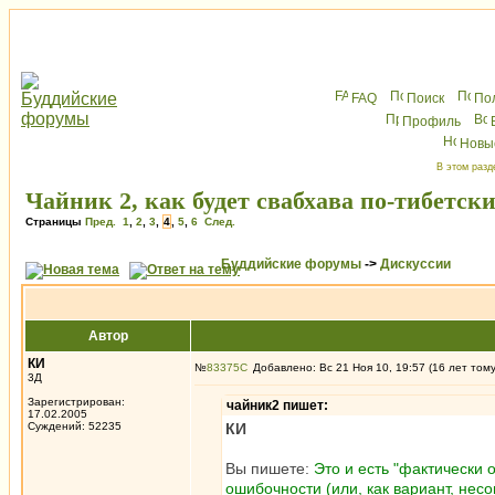
FAQ
Поиск
По
Профиль
Новы
В этом разд
Чайник 2, как будет свабхава по-тибетск
Страницы
Пред.
1
,
2
,
3
,
4
,
5
,
6
След.
Буддийские форумы
->
Дискуссии
Автор
КИ
№
83375
Добавлено: Вс 21 Ноя 10, 19:57 (16 лет том
3Д
Зарегистрирован:
чайник2 пишет:
17.02.2005
Суждений: 52235
КИ
Вы пишете:
Это и есть "фактически
ошибочности (или, как вариант, несо