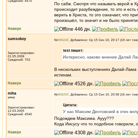
Суждений: 4470
По сабж. Смотря что называть верой в Х
происходит разубеждение, то это и есть
верить в Христа, то это означает, что п
произошёл, то значит и не было приняти
Наверх
samsoboy
№
80624
Добавлено: Ср 15 Сен 10, 20:17 (16 лет том
test пишет:
Зарегистрирован:
01.05.2009
Интересно, каково мнение Далай Л
Суждений: 703
В нескольких выступлениях Далай-Лама 
истинам.
Наверх
miha
№
80625
Добавлено: Ср 15 Сен 10, 20:58 (16 лет том
умер
Цитата:
Зарегистрирован:
12.03.2005
У нас Максим Дентовский в этих воп
Суждений: 4540
Подождем Максима. Аууу???
Кода Иисусу что то подобное говорили, о
Наверх