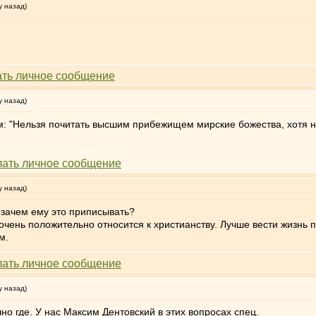
у назад)
у назад)
м: "Нельзя почитать высшим прибежищем мирские божества, хотя не
у назад)
, зачем ему это приписывать?
чень положительно относится к христианству. Лучше вести жизнь
м.
у назад)
чно где. У нас Максим Дентовский в этих вопросах спец.