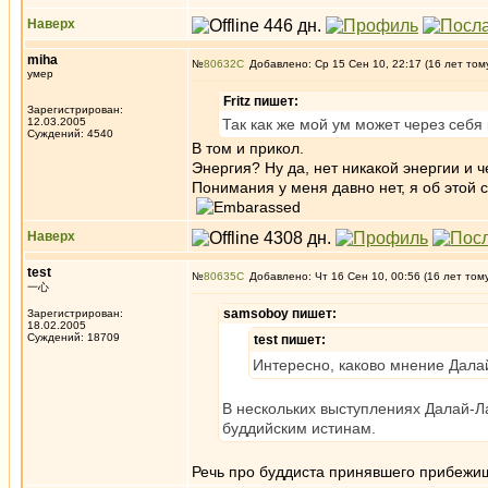
Наверх
miha
№
80632
Добавлено: Ср 15 Сен 10, 22:17 (16 лет том
умер
Fritz пишет:
Зарегистрирован:
12.03.2005
Так как же мой ум может через себя
Суждений: 4540
В том и прикол.
Энергия? Ну да, нет никакой энергии и 
Понимания у меня давно нет, я об этой 
Наверх
test
№
80635
Добавлено: Чт 16 Сен 10, 00:56 (16 лет том
一心
samsoboy пишет:
Зарегистрирован:
18.02.2005
Суждений: 18709
test пишет:
Интересно, каково мнение Дал
В нескольких выступлениях Далай-Л
буддийским истинам.
Речь про буддиста принявшего прибежи