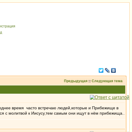
иcтрaция
д
Предыдущая
::
Следующая тема
леднее время часто встречаю людей,которые и Прибежище в
ся с молитвой к Иисусу,тем самым они ищут в нём прибежища..