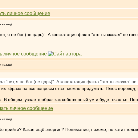
у назад)
нет, я не бог (не царь)". А констатация факта "это ты сказал" не го
у назад)
ал "нет, я не бог (не царь)". А констатация факта "это ты сказал" н
их фразе на все вопросы ответ можно придумать. Плюс перевод, мо
. В общем узнаете образ как собственный ум и будет счастье. Пони
у назад)
ебе прийти? Какая ещё энергия? Понимание, похоже, не катит только