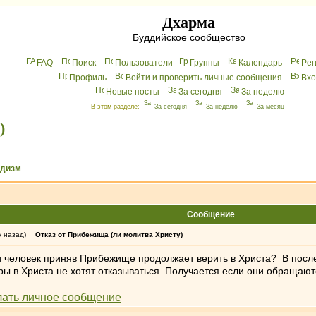
Дхарма
Буддийское сообщество
FAQ
Поиск
Пользователи
Группы
Календарь
Peг
Профиль
Войти и проверить личные сообщения
Вхo
Новые посты
За сегодня
За неделю
В этом разделе:
За сегодня
За неделю
За месяц
)
ддизм
Сообщение
у назад)
Отказ от Прибежища (ли молитва Христу)
и человек приняв Прибежище продолжает верить в Христа? В пос
ры в Христа не хотят отказываться. Получается если они обращают