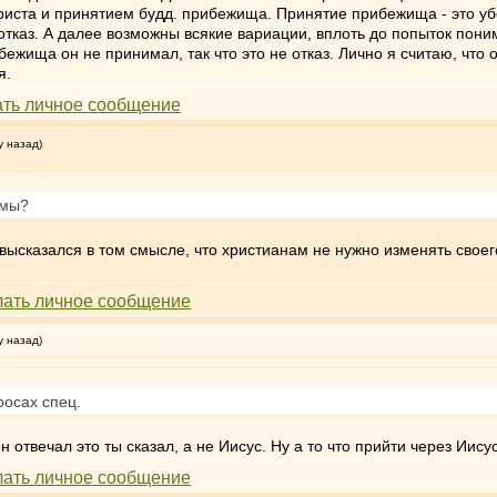
риста и принятием будд. прибежища. Принятие прибежища - это уб
 отказ. А далее возможны всякие вариации, вплоть до попыток пони
рибежища он не принимал, так что это не отказ. Лично я считаю, чт
я.
у назад)
амы?
высказался в том смысле, что христианам не нужно изменять своег
у назад)
росах спец.
н отвечал это ты сказал, а не Иисус. Ну а то что прийти через Иису