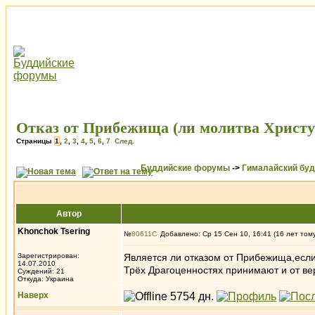
Отказ от Прибежища (ли молитва Христу
Страницы
1
,
2
,
3
,
4
,
5
,
6
,
7
След.
Буддийские форумы
->
Гималайский бу
Автор
Khonchok Tsering
№
80611
Добавлено: Ср 15 Сен 10, 16:41 (16 лет том
Зарегистрирован:
Является ли отказом от Прибежища,есл
14.07.2010
Трёх Драгоценностях принимают и от ве
Суждений: 21
Откуда: Украина
Наверх