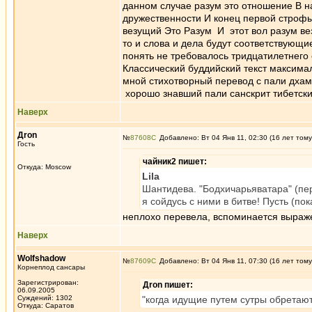
данном случае разум это отношение В на
дружественности И конец первой строфы 
везущий Это Разум И этот вол разум ве
то и слова и дела будут соответствующ
понять не требовалось тридцатилетн
Классический буддийский текст макси
мной стихотворный перевод с пали дхам
хорошо знавший пали санскрит тибетский
Наверх
Дron
№
87608
Добавлено: Вт 04 Янв 11, 02:30 (16 лет тому
Гость
чайник2 пишет:
Откуда: Moscow
Lila
Шантидева. "Бодхичарьяватара" (пе
я сойдусь с ними в битве! Пусть (по
неплохо перевела, вспоминается выражен
Наверх
Wolfshadow
№
87609
Добавлено: Вт 04 Янв 11, 07:30 (16 лет тому
Корнеплод сансары
Зарегистрирован:
Дron пишет:
06.09.2005
Суждений: 1302
"когда идущие путем сутры обретают 
Откуда: Саратов