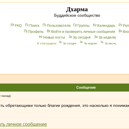
Дхарма
Буддийское сообщество
FAQ
Поиск
Пользователи
Группы
Календарь
Peг
Профиль
Войти и проверить личные сообщения
Вхo
Новые посты
За сегодня
За неделю
В этом разделе:
За сегодня
За неделю
За месяц
Сообщение
у назад)
есть обретающими только благие рождения, это насколько я понима