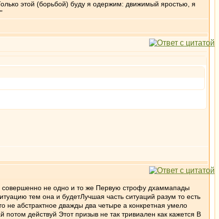
олько этой (борьбой) буду я одержим: движимый яростью, я
"
 совершенно не одно и то же Первую строфу дхаммапады
туацию тем она и будетЛучшая часть ситуаций разум то есть
о не абстрактное дважды два четыре а конкретная умело
 потом действуй Этот призыв не так тривиален как кажется В