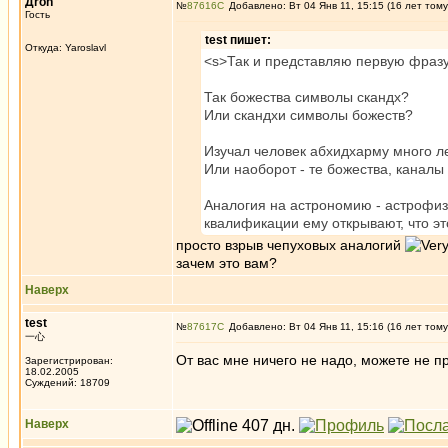
Дron
№
87616
Добавлено: Вт 04 Янв 11, 15:15 (16 лет тому
Гость
test пишет:
Откуда: Yaroslavl
<s>Так и представляю первую фразу л
Так божества символы скандх?
Или скандхи символы божеств?
Изучал человек абхидхарму много лет
Или наоборот - те божества, каналы 
Аналогия на астрономию - астрофиз
квалификации ему открывают, что эт
просто взрыв чепуховых аналогий
зачем это вам?
Наверх
test
№
87617
Добавлено: Вт 04 Янв 11, 15:16 (16 лет тому
一心
От вас мне ничего не надо, можете не п
Зарегистрирован:
18.02.2005
Суждений: 18709
Наверх