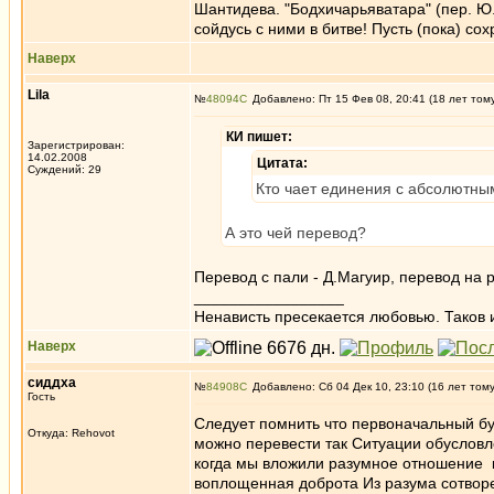
Шантидева. "Бодхичарьяватара" (пер. Ю
сойдусь с ними в битве! Пусть (пока) со
Наверх
Lila
№
48094
Добавлено: Пт 15 Фев 08, 20:41 (18 лет том
КИ пишет:
Зарегистрирован:
14.02.2008
Цитата:
Суждений: 29
Кто чает единения с абсолютны
А это чей перевод?
Перевод с пали - Д.Магуир, перевод на р
_________________
Ненависть пресекается любовью. Таков 
Наверх
сиддха
№
84908
Добавлено: Сб 04 Дек 10, 23:10 (16 лет том
Гость
Следует помнить что первоначальный 
Откуда: Rehovot
можно перевести так Ситуации обусловл
когда мы вложили разумное отношение к
воплощенная доброта Из разума сотворе