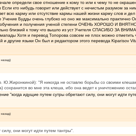
чале определи свое отношение к кому то или к чему то не окраше
Если кто нибудь говорит или действует с нечистым разумом за ним
зет всю карму или отсутствие кармы нашей жизни карму слов и дел
ие Учение Будды очень глубоко но оно же максимально практично О
его обучения и получения ученой степени ОЧЕНЬ ХОРОШО И В
мально близкий к тому что вышло из уст Учителя СПАСИБО ЗА В
мапады Хотя и перевод Топорова совсем не плох можно отметить 
 и другие языки Он был и редактором этого перевода Kiparisov Vi
 назад)
р. Ю.Жиронкиной): "Я никогда не оставлю борьбы со своими клешам
ка) сохранится во мне эта клеша, ибо она ведет к уничтожению оста
ие "когда идущие путем сутры обретают силу, они могут идти пут
 назад)
силу, они могут идти путем тантры".