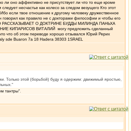
но ли оно аффективно не присутствует ли что то еще кроме
 следует несчастье как колесо за следом везущего Кто этот
 Ибо если твое отношение к другому человеку дружественное
н говорил как правило не с докторами философии и чтобы его
НЯТНО РАССКАЗЫВАЕТ О ДОКТРИНЕ БУДДЫ МИЛИНДА ПАНЬХА
НИМАНИЕ КИПАРИСОВ ВИТАЛИЙ могу предложить сделанный
что что об этом переводе хорошо отзывался Юрий Рерих
taly sde Buaron 7a 18 Hadera 38303 1SRAEL
и. Только этой (борьбой) буду я одержим: движимый яростью,
льных."
ем тантры".