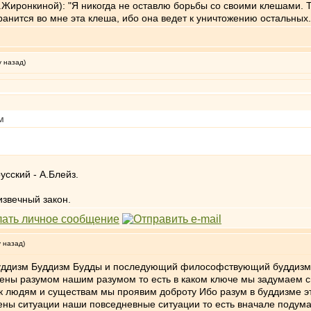
.Жиронкиной): "Я никогда не оставлю борьбы со своими клешами. Т
хранится во мне эта клеша, ибо она ведет к уничтожению остальных.
у назад)
м
усский - А.Блейз.
извечный закон.
у назад)
буддизм Буддизм Будды и последующий философствующий буддизм
ены разумом нашим разумом то есть в каком ключе мы задумаем си
 людям и существам мы проявим доброту Ибо разум в буддизме эт
ны ситуации наши повседневные ситуации то есть вначале подумай