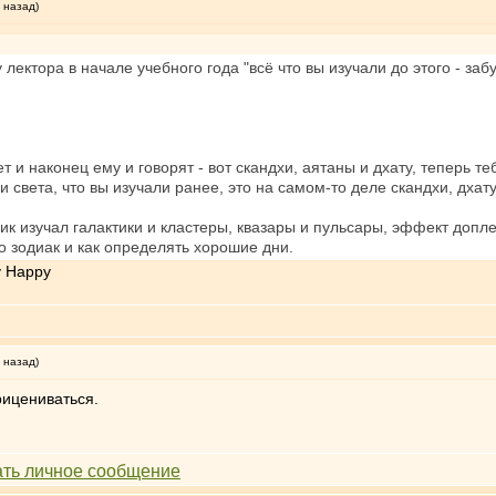
 назад)
ектора в начале учебного года "всё что вы изучали до этого - забу
 и наконец ему и говорят - вот скандхи, аятаны и дхату, теперь те
и света, что вы изучали ранее, это на самом-то деле скандхи, дхат
ик изучал галактики и кластеры, квазары и пульсары, эффект допл
о зодиак и как определять хорошие дни.
 назад)
рицениваться.