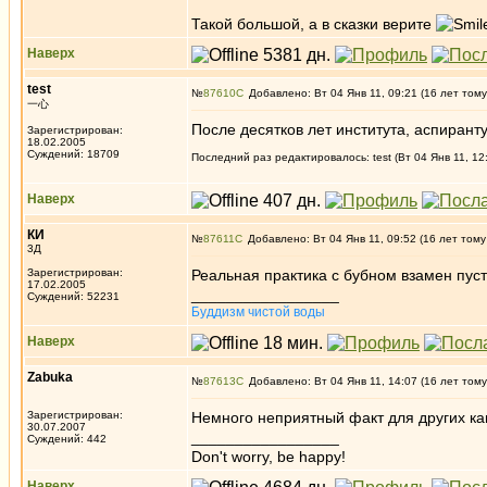
Такой большой, а в сказки верите
Наверх
test
№
87610
Добавлено: Вт 04 Янв 11, 09:21 (16 лет тому
一心
После десятков лет института, аспирант
Зарегистрирован:
18.02.2005
Суждений: 18709
Последний раз редактировалось: test (Вт 04 Янв 11, 12
Наверх
КИ
№
87611
Добавлено: Вт 04 Янв 11, 09:52 (16 лет тому
3Д
Зарегистрирован:
Реальная практика с бубном взамен пуст
17.02.2005
_________________
Суждений: 52231
Буддизм чистой воды
Наверх
Zabuka
№
87613
Добавлено: Вт 04 Янв 11, 14:07 (16 лет тому
Зарегистрирован:
Немного неприятный факт для других ка
30.07.2007
_________________
Суждений: 442
Don't worry, be happy!
Наверх