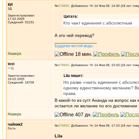
КИ
№
47989
Добавлено: Чт 14 Фев 08, 14:30 (18 лет том
3Д
Зарегистрирован:
Цитата:
17.02.2005
Суждений: 52231
Кто чает единения с абсолютным
А это чей перевод?
_________________
Буддизм чистой воды
Наверх
test
№
47990
Добавлено: Чт 14 Фев 08, 15:43 (18 лет том
一心
Lila пишет:
Зарегистрирован:
18.02.2005
Но разве «чаять единения с абсолют
Суждений: 18709
одному единственному желанию? Ведь
права.
В какой-то из сутт Ананда на вопрос ка
остается ли желание по его достижении 
Наверх
чайник2
№
47995
Добавлено: Чт 14 Фев 08, 17:23 (18 лет том
Гость
Lila