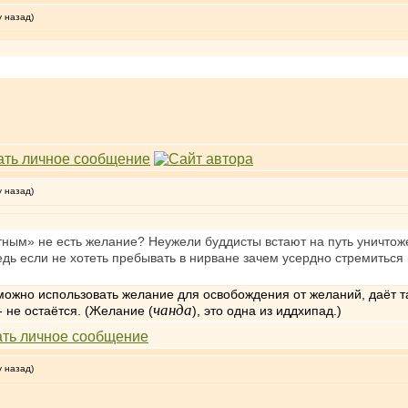
у назад)
у назад)
ным» не есть желание? Неужели буддисты встают на путь уничтоже
 если не хотеть пребывать в нирване зачем усердно стремиться к
к можно использовать желание для освобождения от желаний, даёт т
чанда
- не остаётся. (Желание (
), это одна из иддхипад.)
у назад)