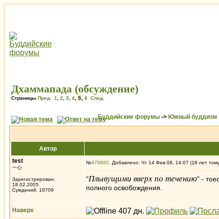
Дхаммапада (обсуждение)
Страницы
Пред.
1
,
2
,
3
,
4
,
5
,
6
След.
Буддийские форумы
->
Южный буддизм
Автор
test
№
47988
Добавлено: Чт 14 Фев 08, 14:07 (18 лет том
一心
Плывущими вверх по течению
"
" - то
Зарегистрирован:
18.02.2005
полного освобождения.
Суждений: 18709
Наверх