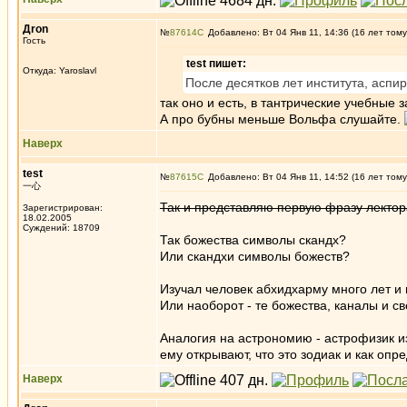
Дron
№
87614
Добавлено: Вт 04 Янв 11, 14:36 (16 лет тому
Гость
test пишет:
Откуда: Yaroslavl
После десятков лет института, аспи
так оно и есть, в тантрические учебные
А про бубны меньше Вольфа слушайте.
Наверх
test
№
87615
Добавлено: Вт 04 Янв 11, 14:52 (16 лет тому
一心
Так и представляю первую фразу лектора 
Зарегистрирован:
18.02.2005
Суждений: 18709
Так божества символы скандх?
Или скандхи символы божеств?
Изучал человек абхидхарму много лет и н
Или наоборот - те божества, каналы и св
Аналогия на астрономию - астрофизик и
ему открывают, что это зодиак и как опр
Наверх