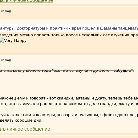
 назад)
рантуры, докторнатуры и практики - врач пошел в шаманы танцевать
 заведения можно попасть только после нескольких лет изучения пр
 назад)
в начале учебного года "всё что вы изучали до этого - забудьте".
аконец ему и говорят - вот скандхи, аятаны и дхату, теперь тебе м
ета, что вы изучали ранее, это на самом-то деле скандхи, дхату и а
зучал галактики и кластеры, квазары и пульсары, эффект доплера
еделять хорошие дни.