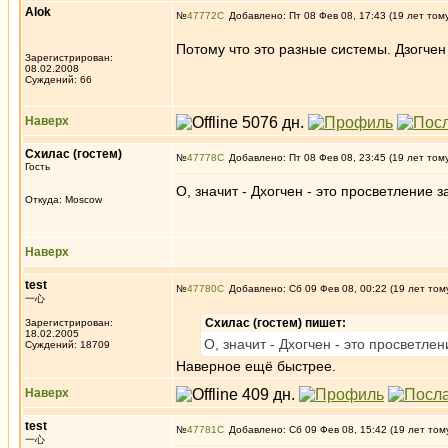
Alok
№
47772
Добавлено: Пт 08 Фев 08, 17:43 (19 лет том
Потому что это разные системы. Дзогчен
Зарегистрирован:
08.02.2008
Суждений: 66
Наверх
Схилас (гостем)
№
47778
Добавлено: Пт 08 Фев 08, 23:45 (19 лет том
Гость
О, значит - Дхогчен - это просветление з
Откуда: Moscow
Наверх
test
№
47780
Добавлено: Сб 09 Фев 08, 00:22 (19 лет том
一心
Схилас (гостем) пишет:
Зарегистрирован:
18.02.2005
О, значит - Дхогчен - это просветле
Суждений: 18709
Наверное ещё быстрее.
Наверх
test
№
47781
Добавлено: Сб 09 Фев 08, 15:42 (19 лет том
一心