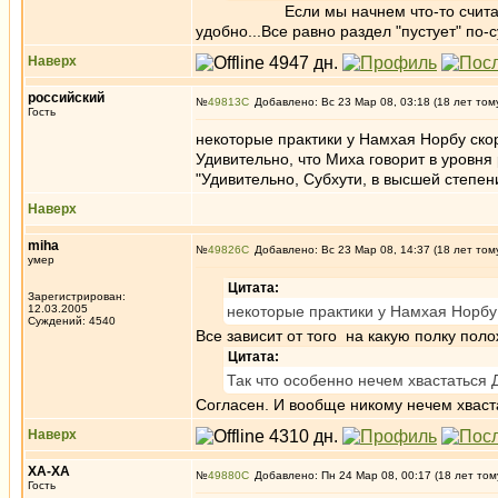
Если мы начнем что-то считать или н
удобно...Все равно раздел "пустует" по-с
Наверх
российский
№
49813
Добавлено: Вс 23 Мар 08, 03:18 (18 лет том
Гость
некоторые практики у Намхая Норбу скор
Удивительно, что Миха говорит в уровня 
"Удивительно, Субхути, в высшей степен
Наверх
miha
№
49826
Добавлено: Вс 23 Мар 08, 14:37 (18 лет том
умер
Цитата:
Зарегистрирован:
12.03.2005
некоторые практики у Намхая Норбу
Суждений: 4540
Все зависит от того на какую полку поло
Цитата:
Так что особенно нечем хвастаться 
Согласен. И вообще никому нечем хваст
Наверх
ХА-ХА
№
49880
Добавлено: Пн 24 Мар 08, 00:17 (18 лет том
Гость