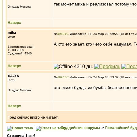
так может миха и реализовал потому что
Откуда: Moscow
Наверх
miha
№
49891
Добавлено: Пн 24 Мар 08, 09:23 (18 лет том
умер
А хто его знает, кто чего себе надумал. 
Зарегистрирован:
12.03.2005
Суждений: 4540
Наверх
ХА-ХА
№
49943
Добавлено: Пн 24 Мар 08, 23:37 (18 лет том
Гость
ага. михе будды из бумбы благословление
Откуда: Moscow
Наверх
Тред сейчас никто не читает.
Буддийские форумы
->
Гималайский бу
Страница
1
из
6