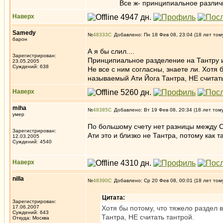
Все ж- принципиальное различие 
Наверх
Samedy
№
48333
Добавлено: Пн 18 Фев 08, 23:04 (18 лет том
барон
А я бы слил....
Зарегистрирован:
Принципиальное разделение на Тантру 
23.05.2005
Суждений: 638
Не все с ним согласны, знаете ли. Хотя
называемый Ати Йога Тантра, НЕ считать
Наверх
miha
№
48385
Добавлено: Вт 19 Фев 08, 20:34 (18 лет том
умер
По большому счету нет разницы между Су
Зарегистрирован:
Ати это и близко не Тантра, потому как 
12.03.2005
Суждений: 4540
Наверх
nilla
№
48390
Добавлено: Ср 20 Фев 08, 00:01 (18 лет том
Цитата:
Зарегистрирован:
17.06.2007
Хотя бы потому, что тяжело раздел 
Суждений: 643
Тантра, НЕ считать тантрой.
Откуда: Москва