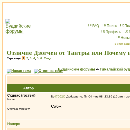
FAQ
Поиск
По
Профиль
Новы
В этом разд
Отличие Дзогчен от Тантры или Почему в
Страницы
1
,
2
,
3
,
4
,
5
,
6
След.
Буддийские форумы
->
Гималайский бу
Автор
Схилас (гостем)
№
47662
Добавлено: Пн 04 Фев 08, 23:39 (19 лет том
Гость
Сабж
Откуда: Moscow
Наверх