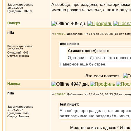
А вообще, про разделы, так исторически
Зарегистрирован:
18.02.2005
дзогчена
именно раздел
, а потом он уш
Суждений: 18709
Наверх
nilla
№
47981
Добавлено: Чт 14 Фев 08, 03:26 (18 лет том
test пишет:
Зарегистрирован:
17.06.2007
Схилас (гостем) пишет:
Суждений: 643
Откуда: Москва
О, значит - Дхогчен - это просв
Наверное ещё быстрее.
Это-если повезет...
Наверх
nilla
№
47982
Добавлено: Чт 14 Фев 08, 03:33 (18 лет том
test пишет:
Зарегистрирован:
17.06.2007
А вообще, про разделы, так историч
Суждений: 643
дзогчена
развивать именно раздел
Откуда: Москва
Мож, не сливать однако? И так боль