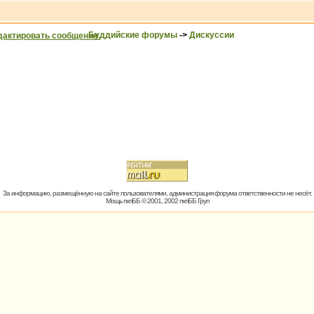
Буддийские форумы
->
Дискуссии
За информацию, размещённую на сайте пользователями, администрация форума ответственности не несёт.
Мощь пхпББ © 2001, 2002 пхпББ Груп