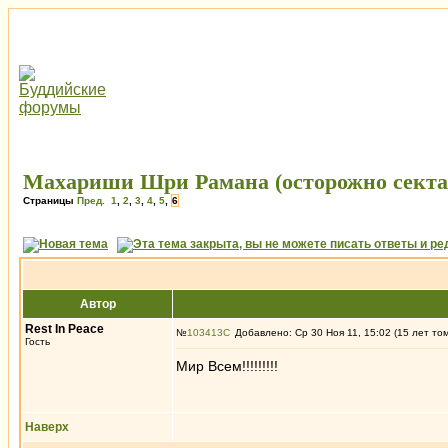
Махариши Шри Рамана (осторожно секта
Страницы
Пред.
1
,
2
,
3
,
4
,
5
,
6
Автор
Rest In Peace
№
103413
Добавлено: Ср 30 Ноя 11, 15:02 (15 лет то
Гость
Мир Всем!!!!!!!!!
Наверх