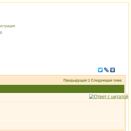
иcтрaция
д
Предыдущая
::
Следующая тема