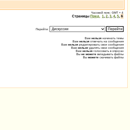
Часовой пояс: GMT + 4
Страницы
Пред.
1
,
2
,
3
,
4
,
5
,
6
Перейти:
Вам
нельзя
начинать темы
Вам
нельзя
отвечать на сообщения
Вам
нельзя
редактировать свои сообщения
Вам
нельзя
удалять свои сообщения
Вам
нельзя
голосовать в опросах
Вы
не можете
вкладывать файлы
Вы
можете
скачивать файлы
0.032 (0.161) u0.009 s0.000, 18 0.024 [242/0]