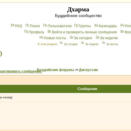
Дхарма
Буддийское сообщество
FAQ
Поиск
Пользователи
Группы
Календарь
Peг
Профиль
Войти и проверить личные сообщения
Вхo
Новые посты
За сегодня
За неделю
В этом разделе:
За сегодня
За неделю
За месяц
)
Буддийские форумы
->
Дискуссии
Сообщение
му назад)