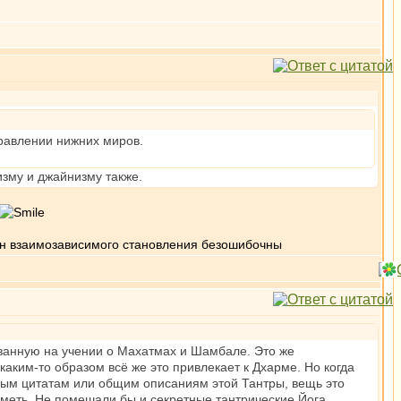
правлении нижних миров.
изму и джайнизму также.
кон взаимозависимого становления безошибочны
ованную на учении о Махатмах и Шамбале. Это же
каким-то образом всё же это привлекает к Дхарме. Но когда
орым цитатам или общим описаниям этой Тантры, вещь это
меть. Не помешали бы и секретные тантрические Йога