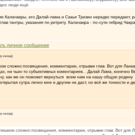
видно люди ещё.
е Калачакры, его Далай-лама и Сакья Тризин нередко передают, рег
 глав тантры, указания по ритриту. Калачакра - по-сути гибрид Чак
му назад)
ишком сложно:посвящения, комментарии, отрывки глав. Вот для Лан
ах, ни чьих-то субьективных коментариев... Далай Лама, конечно В
ну, как же он поможет вернуться всем нам на нашу общую родину
открытая сутра лично мне и другим не даст, но всё же тонкости и 
му назад)
о слишком сложно:посвящения, комментарии, отрывки глав. Вот для