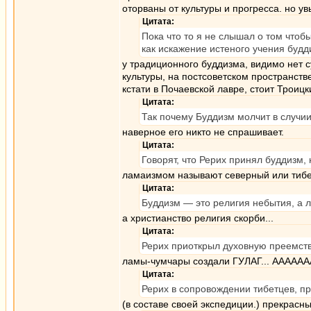
оторваны от культуры и прогресса. но у
Цитата:
Пока что то я не слышал о том что
как искажение истеного учения будд
у традиционного буддизма, видимо нет 
культуры, на постсоветском пространств
кстати в Почаевской лавре, стоит Троиц
Цитата:
Так почему Буддизм молчит в случи
наверное его никто не спрашивает.
Цитата:
Говорят, что Рерих принял буддизм, 
ламаизмом называют северный или тибе
Цитата:
Буддизм — это религия небытия, а 
а христианство религия скорби...
Цитата:
Рерих приоткрыл духовную преемст
ламы-чумчары создали ГУЛАГ... АААА
Цитата:
Рерих в сопровождении тибетцев, пр
(в составе своей экспедиции.) прекрасны