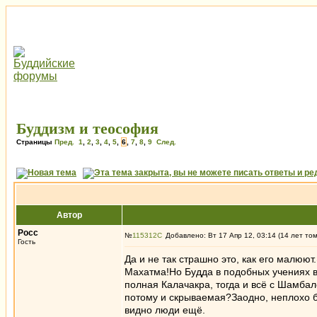
Буддизм и теософия
Страницы
Пред.
1
,
2
,
3
,
4
,
5
,
6
,
7
,
8
,
9
След.
Автор
Росс
№
115312
Добавлено: Вт 17 Апр 12, 03:14 (14 лет то
Гость
Да и не так страшно это, как его малю
Махатма!Но Будда в подобных учениях вс
полная Калачакра, тогда и всё с Шамбал
потому и скрываемая?Заодно, неплохо б
видно люди ещё.