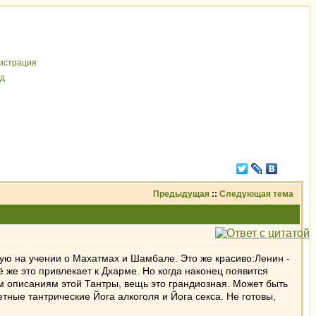
иcтрaция
д
Предыдущая
::
Следующая тема
ную на учении о Махатмах и Шамбале. Это же красиво:Ленин -
 же это привлекает к Дхарме. Но когда наконец появится
им описаниям этой Тантры, вещь это грандиозная. Может быть
ные тантрические Йога алкоголя и Йога секса. Не готовы,