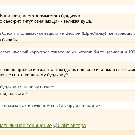
 Калмыкия, место калмыкского буддизма.
то санскрит, титул означающий - великая душа.
а Олкотт и Блаватская ездили на Цейлон (Шри-Ланку) где проводи
 былабы...
 демонический характрер так что не уничтожив бы те цивилации 10
.
сячи не принесли в жертву, там где их приносили, а были язычески
вовес вегетарианскому буддизму?
 буддизма я напишу позжее.
ли, нечисти.?
в оказывал активную помощь Гитлеру и его партии.