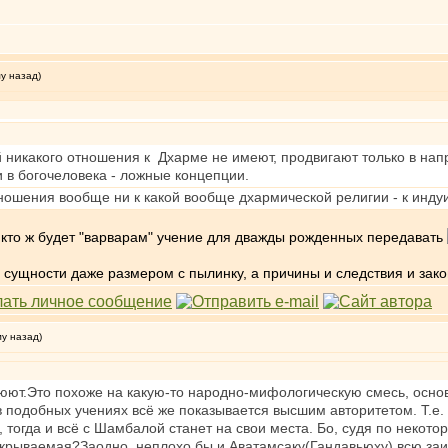
му назад)
й никакого отношения к Дхарме не имеют, продвигают только в на
 и в богочеловека - ложные концепции.
ношения вообще ни к какой вообще дхармической религии - к инду
, кто ж будет "варварам" учение для дважды рожденных передавать
ой сущности даже размером с пылинку, а причины и следствия и за
му назад)
малюют.Это похоже на какую-то народно-мифологическую смесь, осн
 подобных учениях всё же показывается высшим авторитетом. Т.е. 
 тогда и всё с Шамбалой станет на свои места. Бо, судя по некот
скрываемая?Заодно, неплохо бы и Аватамсаку(Гандавьюху) всю заи