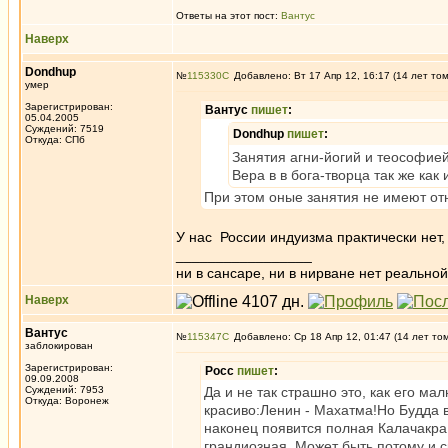
Ответы на этот пост:
Вантус
Наверх
Dondhup
№
115330
Добавлено: Вт 17 Апр 12, 16:17 (14 лет то
умер
Зарегистрирован:
Вантус
пишет
:
05.04.2005
Суждений: 7519
Dondhup
пишет
:
Откуда: СПб
Занятия агни-йогий и теософие
Вера в в бога-творца так же как
При этом оные занятия не имеют от
У нас России индуизма практически нет
_________________
ни в сансаре, ни в нирване нет реальн
Наверх
Вантус
№
115347
Добавлено: Ср 18 Апр 12, 01:47 (14 лет то
заблокирован
Зарегистрирован:
Росс
пишет
:
09.09.2008
Суждений: 7953
Да и не так страшно это, как его 
Откуда: Воронеж
красиво:Ленин - Махатма!Но Будда в
наконец появится полная Калачакра,
грандиозная. Может быть потому и 