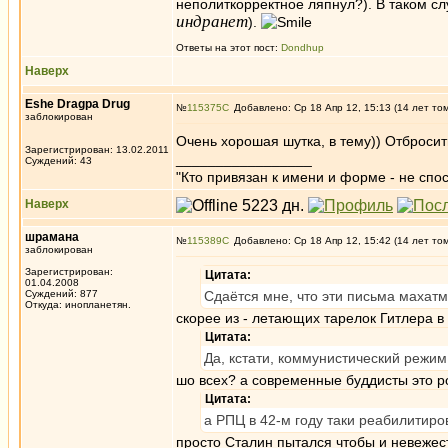
неполиткорректное ляпнул?). В таком с
индранет
).
Ответы на этот пост:
Dondhup
Наверх
Eshe Dragpa Drug
№
115375
Добавлено: Ср 18 Апр 12, 15:13 (14 лет то
заблокирован
Очень хорошая шутка, в тему)) Отбросит
Зарегистрирован: 13.02.2011
_________________
Суждений: 43
"Кто привязан к имени и форме - не сп
Наверх
шрамана
№
115389
Добавлено: Ср 18 Апр 12, 15:42 (14 лет то
заблокирован
Зарегистрирован:
Цитата:
01.04.2008
Суждений: 877
Сдаётся мне, что эти письма махатм
Откуда: инопланетян.
скорее из - летающих тарелок Гитлера в
Цитата:
Да, кстати, коммунистический режи
шо всех? а современные буддисты это р
Цитата:
а РПЦ в 42-м году таки реабилитиро
просто Сталин пытался чтобы и невежес