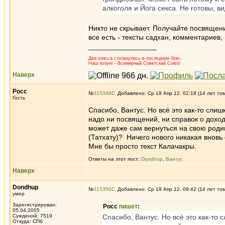
алкоголя и Йога секса. Не готовы, 
Никто не скрывает. Получайте посвящени
все есть - тексты садхан, комментариев,
_________________
Два класса столкнулись в последнем бою;
Наш лозунг - Всемирный Советский Союз!
Наверх
Росс
№
115348
Добавлено: Ср 18 Апр 12, 02:18 (14 лет то
Гость
Спасибо, Вантус. Но всё это как-то сл
надо ни посвящений, ни справок о доход
может даже сам вернуться на свою роди
(Татхату)? Ничего нового никакая вновь 
Мне бы просто текст Калачакры.
Ответы на этот пост:
Dondhup
,
Вантус
Наверх
Dondhup
№
115350
Добавлено: Ср 18 Апр 12, 09:42 (14 лет то
умер
Зарегистрирован:
Росс
пишет
:
05.04.2005
Суждений: 7519
Спасибо, Вантус. Но всё это как-т
Откуда: СПб