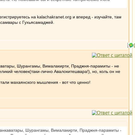
истрируетесь на kalachakranet.org и вперед - изучайте, там
расамвары с Гухьясамаджей.
каватары, Шурангамы, Вималакирти, Праджня-парамиты - не
еликий человек(таки-лично Авалокитешвара!), но, коль он не
детали махаянского мышления - вот что ценно!
 Ланкаватары, Шурангамы, Вималакирти, Праджня-парамиты -