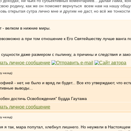
о доходах, ни чьих-то субьективных коментариев... Далай Лама, ко
 свою родину, как же он поможет вернуться всем нам на нашу общ
овь открытая сутра лично мне и другим не даст, но всё же тонкост
т - велком в нижние миры.
невозможно а при том отношение к Его Святейшеству лучше ванга п
ой сущности даже размером с пылинку, а причины и следствия и за
му назад)
фией - нет, не было и вряд ли будет... Все кто утверждают, что е
тивные выводы...
особен достичь Освобождения" Будда Гаутама
му назад)
ря я так, мара попутал, хлебнул лишнего. Но неужели в Настоящем 