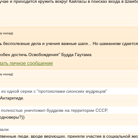
лучае и приходится кружить вокруг Кайласы в поисках входа в Шам
му назад)
ь бесполезные дела и учения важные шаги... Но шаманизм сдается 
особен достичь Освобождения" Будда Гаутама
му назад)
 из одной серии с "протоколами сионских мудрецов"
 Антарктиде.
м полностью уничтожил буддизм на территории СССР,
одноверы?))
вали.
твенные люди, вроде верующих, приняли участие в социальной жизн