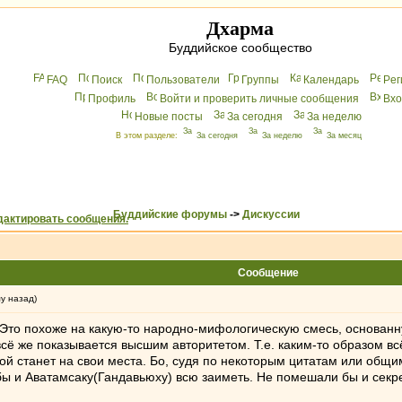
Дхарма
Буддийское сообщество
FAQ
Поиск
Пользователи
Группы
Календарь
Peг
Профиль
Войти и проверить личные сообщения
Вхo
Новые посты
За сегодня
За неделю
В этом разделе:
За сегодня
За неделю
За месяц
Буддийские форумы
->
Дискуссии
Сообщение
му назад)
ют.Это похоже на какую-то народно-мифологическую смесь, основан
ё же показывается высшим авторитетом. Т.е. каким-то образом всё
ой станет на свои места. Бо, судя по некоторым цитатам или общ
ы и Аватамсаку(Гандавьюху) всю заиметь. Не помешали бы и секрет