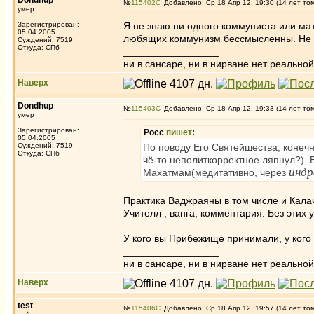
Dondhup
№
115402
Добавлено: Ср 18 Апр 12, 19:30 (14 лет то
умер
Зарегистрирован:
Я не знаю ни одного коммуниста или ма
05.04.2005
любящих коммунизм бессмысленны. Не го
Суждений: 7519
Откуда: СПб
_________________
ни в сансаре, ни в нирване нет реальн
Наверх
Dondhup
№
115403
Добавлено: Ср 18 Апр 12, 19:33 (14 лет то
умер
Зарегистрирован:
Росс
пишет
:
05.04.2005
Суждений: 7519
По поводу Его Святейшества, конечн
Откуда: СПб
чё-то неполиткорректное ляпнул?). 
индр
Махатмам(медитативно, через
Практика Ваджраяны в том числе и Кала
Учителл , ванга, комментария. Без этих 
У кого вы Прибежище принимали, у кого
_________________
ни в сансаре, ни в нирване нет реальн
Наверх
test
№
115406
Добавлено: Ср 18 Апр 12, 19:57 (14 лет то