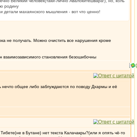
нечно Великий человек(таки-лично Авалокитешвара!), но, коль
ую родину
и и детали махаянского мышления - вот что ценно!
ока не получать. Можно очистить все нарушения кроме
кон взаимозависимого становления безошибочны
сть нечто общее либо заблуждаются по поводу Дхармы и её
Тибете(не в Бутане) нет текста Калачакры?(или я опять чё-то