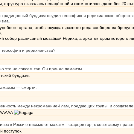
вы, структура оказалась ненадёжной и скомпотилась даже без 20 съ
бы традицонный буддизм осудил теософию и рерихианское общество
изма.
судебного органа, чтобы осуждатьразного рода сообщества бредун
е.
кий собор расписаный мозайкой Рериха, а архитектором которого 
и теософии и рерихианства?
но это не совсем так. Он принял ламаизм.
тский буддизм.
ламаизм — смерти.
венность между некроманиией лам, поедающих трупы, и создателе
ААААААА
ивез в Россию письмо от махатм - старцев гор, к советскому правит
й поступок.