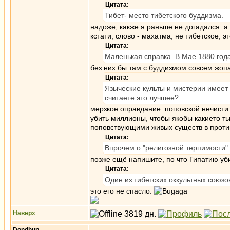
Цитата:
Тибет- место тибетского буддизма.
надоже, какже я раньше не догадался. а
кстати, слово - махатма, не тибетское, э
Цитата:
Маленькая справка. В Мае 1880 год
без них бы там с буддизмом совсем жопа
Цитата:
Языческие культы и мистерии имеет
считаете это лучшее?
мерзкое оправдание поповской нечисти
убить миллионы, чтобы якобы какието ты
поповствующими живых существ в проти
Цитата:
Впрочем о "религозной терпимости"
позже ещё напишите, по что Гипатию уби
Цитата:
Один из тибетских оккультных союзо
это его не спасло.
Наверх