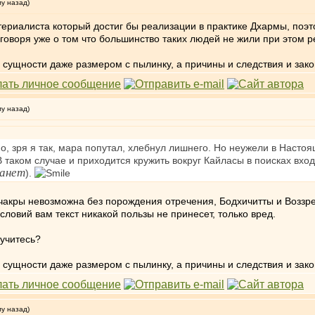
му назад)
териалиста который достиг бы реализации в практике Дхармы, поэ
воря уже о том что большинство таких людей не жили при этом ре
ой сущности даже размером с пылинку, а причины и следствия и за
му назад)
о, зря я так, мара попутал, хлебнул лишнего. Но неужели в Настоя
В таком случае и приходится кружить вокруг Кайласы в поисках вх
анет
).
чакры невозможна без порождения отречения, Бодхичитты и Воззре
условий вам текст никакой пользы не принесет, только вред.
 учитесь?
ой сущности даже размером с пылинку, а причины и следствия и за
му назад)