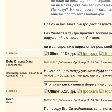
не надо ни посвящений, ни справок 
он не может даже сам вернуться на
(Татхату)? Ничего нового никакая вн
Мне бы просто текст Калачакры.
Практика без ванга быстро даст результа
Без Учителя в тантре практика вообще 
нарушений в отношении Учителя.
_________________
ни в сансаре, ни в нирване нет реальн
Наверх
Eshe Dragpa Drug
№
115366
Добавлено: Ср 18 Апр 12, 14:50 (14 лет то
заблокирован
Ничего общего между учением будд теосо
Зарегистрирован: 13.02.2011
основ, либо делают не зрелые и спекуля
Суждений: 43
_________________
"Кто привязан к имени и форме - не сп
Наверх
Росс
№
115371
Добавлено: Ср 18 Апр 12, 14:58 (14 лет то
Гость
По поводу Его Святейшества, конечно, з