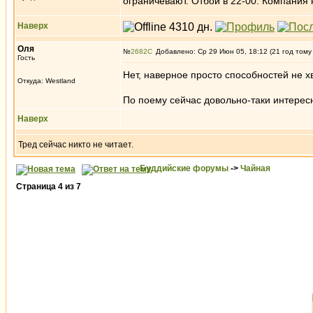
ограничевают. Отбой в 22-00. Компания 
Наверх
Оля
№
2682
Добавлено: Ср 29 Июн 05, 18:12 (21 год тому
Гость
Нет, наверное просто способностей не х
Откуда: Westland
По поему сейчас довольно-таки интерес
Наверх
Тред сейчас никто не читает.
Буддийские форумы
->
Чайная
Страница
4
из
7