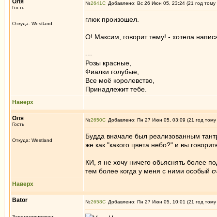
Оля
№
2641
Добавлено: Вс 26 Июн 05, 23:24 (21 год тому
Гость
глюк произошел.
Откуда: Westland
О! Максим, говорит тему! - хотела напис
---
Розы красные,
Фиалки голубые,
Все моё королевство,
Принадлежит тебе.
Наверх
Оля
№
2650
Добавлено: Пн 27 Июн 05, 03:09 (21 год тому
Гость
Будда вначале был реализованным тантр
Откуда: Westland
же как "какого цвета небо?" и вы говорит
КИ, я не хочу ничего обьяснять более 
тем более когда у меня с ними особый сч
Наверх
Bator
№
2658
Добавлено: Пн 27 Июн 05, 10:01 (21 год тому
Зарегистрирован: