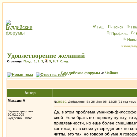
FAQ
Поиск
По
Профиль
Новы
В этом разд
Удовлетворение желаний
Страницы
Пред.
1
,
2
,
3
,
4
,
5
,
6
,
7
След.
Буддийские форумы
->
Чайная
Автор
Максим А
№
2631
Добавлено: Вс 26 Июн 05, 12:25 (21 год тому
Зарегистрирован:
Да, в этом проблема умников-философов
20.02.2005
свой. Если брать по-первому пункту, то
Суждений: 1052
привязанности, но еще более смешивает 
контекст, ты в своих утверждениях не с
читты, это так, но говоря об уме я гово