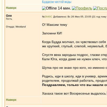
Буддизм чистой воды
Наверх
Оля
№
2640
Добавлено: Вс 26 Июн 05, 23:05 (21 год тому
Гость
О! Максим тему
Откуда: Westland
Запомни КИ!
Когда Будда молчал, он чувствовал себ
же хрупкий, глупый, слепой, неумелый, 
Спустя века зародыш подрос, глазки от
Кали Юга, когда даже не нужен ключ, что
Шутка про не знаю про кого, но именно
Родись, иди в школу, иди в универ, арми
родителем, продолжай работать, продол
Поздравляем, только что вы нашли с
Хахаха такое вот Воскресенье выдалось
Наверх