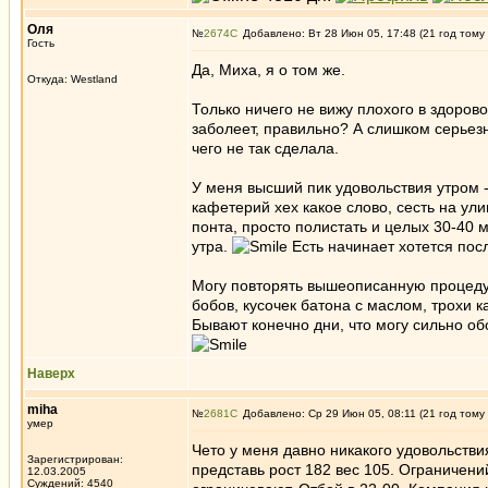
Оля
№
2674
Добавлено: Вт 28 Июн 05, 17:48 (21 год тому
Гость
Да, Миха, я о том же.
Откуда: Westland
Только ничего не вижу плохого в здорово
заболеет, правильно? А слишком серьезн
чего не так сделала.
У меня высший пик удовольствия утром -
кафетерий хех какое слово, сесть на ули
понта, просто полистать и целых 30-40 
утра.
Есть начинает хотется посл
Могу повторять вышеописанную процедур
бобов, кусочек батона с маслом, трохи к
Бывают конечно дни, что могу сильно об
Наверх
miha
№
2681
Добавлено: Ср 29 Июн 05, 08:11 (21 год тому
умер
Чето у меня давно никакого удовольствия
Зарегистрирован:
представь рост 182 вес 105. Ограничени
12.03.2005
Суждений: 4540