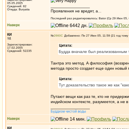
05.05.2005
_________________
Суждений: 82
Откуда: Buryatia
Проявления не вредят, а...
Последний раз редактировалось: Bator (Ср 29 Июн 05, 
Наверх
КИ
№
2660
Добавлено: Пн 27 Июн 05, 11:59 (21 год тому
3Д
Зарегистрирован:
Цитата:
17.02.2005
Суждений: 52235
Будда вначале был реализованным т
Тантра это метод. А философия (воззрен
метода просто создает еще один новый 
Цитата:
Тут доказательство такое же как "как
Путают вещи как раз те, кто не придерж
индийском контексте, разумеется, а не в
_________________
Буддизм чистой воды
Наверх
КИ