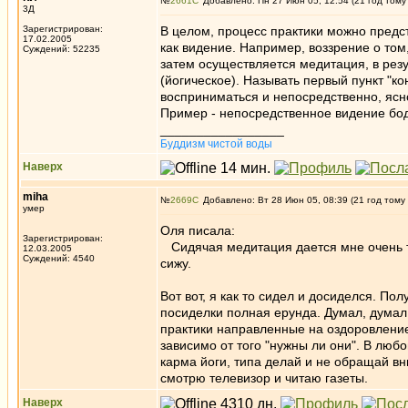
№
2661
Добавлено: Пн 27 Июн 05, 12:54 (21 год тому
3Д
Зарегистрирован:
В целом, процесс практики можно предст
17.02.2005
как видение. Например, воззрение о том
Суждений: 52235
затем осуществляется медитация, в рез
(йогическое). Называть первый пункт "к
восприниматься и непосредственно, ясно
Пример - непосредственное видение бод
_________________
Буддизм чистой воды
Наверх
miha
№
2669
Добавлено: Вт 28 Июн 05, 08:39 (21 год тому
умер
Оля писала:
Зарегистрирован:
Сидячая медитация дается мне очень т
12.03.2005
Суждений: 4540
сижу.
Вот вот, я как то сидел и досиделся. П
посиделки полная ерунда. Думал, думал 
практики направленные на оздоровление
зависимо от того "нужны ли они". В люб
карма йоги, типа делай и не обращай в
смотрю телевизор и читаю газеты.
Наверх