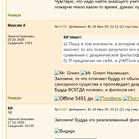
Чувствую, что надо найти знающего учит
пожарче пекло какое-то время, думаю л
Наверх
Максим А
№
2638
Добавлено: Вс 26 Июн 05, 21:21 (21 год тому
Зарегистрирован:
КИ пишет:
20.02.2005
Суждений: 1052
а) Пишу в том контексте, в котором 
захочет, то это только результат ег
сравнении с дхармической философ
б) Я предлагаю не себя, а уЧИТься
Насмешил.
Запомни, то что отличает Будду от обыч
сансарного существа и проповедает дха
Будда ВСЕГДА полезен, а филосов нет.
Наверх
КИ
№
2639
Добавлено: Вс 26 Июн 05, 22:21 (21 год тому
3Д
Зарегистрирован:
Запомни! Будда это реализованный фил
17.02.2005
Суждений: 52235
_________________