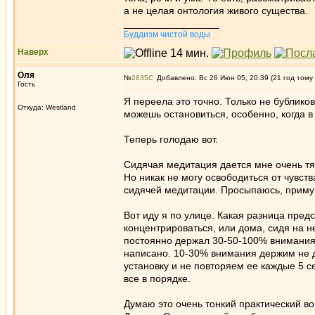
а не целая онтология живого существа.
_________________
Буддизм чистой воды
Наверх
Оля
№
2635
Добавлено: Вс 26 Июн 05, 20:39 (21 год тому
Гость
Я переела это точно. Только не бублико
Откуда: Westland
можешь остановиться, особенно, когда в 
Теперь голодаю вот.
Сидячая медитация дается мне очень тя
Но никак не могу освободиться от чувств
сидячей медитации. Просыпаюсь, приму д
Вот иду я по улице. Какая разница пред
концентрироваться, или дома, сидя на н
постоянно держал 30-50-100% внимания 
написано. 10-30% внимания держим не д
установку и не повторяем ее каждые 5 с
все в порядке.
Думаю это очень тонкий практический во