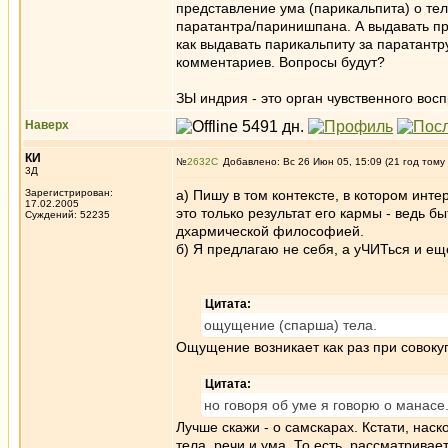
представление ума (парикальпита) о тел
паратантра/паринишпана. А выдавать пр
как выдавать парикальпиту за паратант
комментариев. Вопросы будут?
ЗЫ индрия - это орган чувственного восп
Наверх
КИ
№
2632
Добавлено: Вс 26 Июн 05, 15:09 (21 год тому
3Д
Зарегистрирован:
а) Пишу в том контексте, в котором интер
17.02.2005
это только результат его кармы - ведь 
Суждений: 52235
дхармической философией.
б) Я предлагаю не себя, а уЧИТься и е
Цитата:
ощущение (спарша) тела.
Ощущение возникает как раз при совокуп
Цитата:
но говоря об уме я говорю о манасе
Лучше скажи - о самскарах. Кстати, наск
тела, речи и ума. То есть, рассматривае