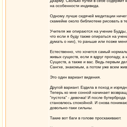
Дхарму. Сколько путей в себе содержит
на особенности индивида.
Одному лучше сидячей медитации ничего
скамейке около библиотеке рисовать в т
Учителя же опираются на учение Будды, 
что если я буду также опираться на уче
думать о них), то раньше или позже ме
Естественно, что хочется самый нормаль
живых существ, если я вдруг пропаду, а
Существ, а также и вас. Ведь первым де
Сангхе, знакомым, а потом уже всем жи
Это один вариант видения.
Другой вариант. Ездила в поход и изрядн
Теперь ко мне сонной начинает возвращ
"пустота" - девочка! И после бутерброд
становлюсь спокойной. И снова понимаю, 
довольно-таки сильны.
Такие вот баги в голове проскакивают.