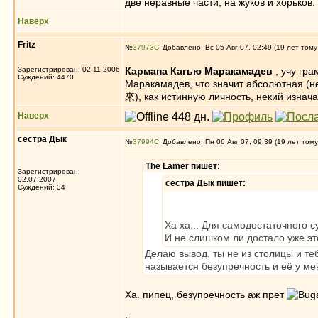
две неравные части, на жуков и хорьков
Наверх
Fritz
№
37973
Добавлено: Вс 05 Авг 07, 02:49 (19 лет тому
Зарегистрирован: 02.11.2006
Кармапа Кагью Маракамадев
, учу гр
Суждений: 4470
Маракамадев, что значит абсолютная (н
來), как истинную личность, некий изна
Наверх
сестра Дык
№
37994
Добавлено: Пн 06 Авг 07, 09:39 (19 лет тому
The Lamer пишет:
Зарегистрирован:
02.07.2007
сестра Дык пишет:
Суждений: 34
Ха ха... Для самодостаточного
И не слишком ли достало уже эт
Делаю вывод, ты не из столицы и те
называется безупречность и её у м
Ха. пипец, безупречность аж прет