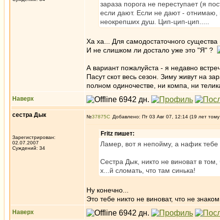
зараза порога не переступает (я пос
если дают. Если не дают - отнимаю
неокрепших душ. Цип-цип-цип.....
Ха ха... Для самодостаточного существ
И не слишком ли достало уже это "Я" ?
А вариант пожалуйста - я недавно встре
Пасут скот весь сезон. Зиму живут на за
полном одиночестве, ни компа, ни телик
Наверх
сестра Дык
№
37875
Добавлено: Пт 03 Авг 07, 12:14 (19 лет тому
Fritz пишет:
Зарегистрирован:
02.07.2007
Ламер, вот я непойму, а нафик теб
Суждений: 34
Сестра Дык, никто не виноват в том
х...й сломать, что там синька!
Ну конечно...
Это тебе никто не виноват, что не знак
Наверх