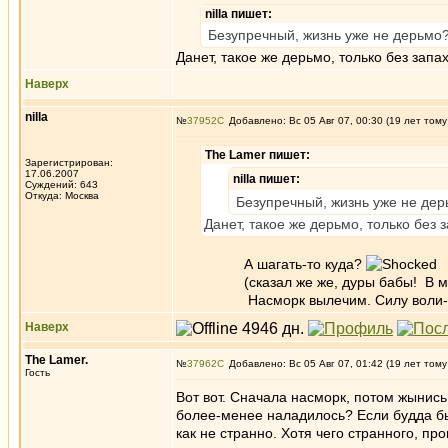
nilla пишет:
Безупречный, жизнь уже не дерьмо?
Данет, такое же дерьмо, только без зап
Наверх
nilla
№
37952
Добавлено: Вс 05 Авг 07, 00:30 (19 лет тому
The Lamer пишет:
Зарегистрирован:
17.06.2007
nilla пишет:
Суждений: 643
Откуда: Москва
Безупречный, жизнь уже не дер
Данет, такое же дерьмо, только без
А шагать-то куда?
(сказал же же, дуры бабы! В моем 
Насморк вылечим. Силу воли- 
Наверх
The Lamer.
№
37962
Добавлено: Вс 05 Авг 07, 01:42 (19 лет тому
Гость
Вот вот. Сначала насморк, потом жынись
более-менее наладилось? Если будда был
как не странно. Хотя чего странного, п