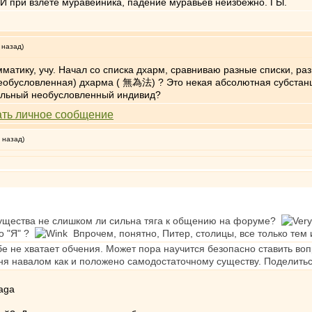
. И при взлёте муравейника, падение муравьёв неизбежно. ГЫ.
 назад)
амматику, учу. Начал со списка дхарм, сравниваю разные списки, раз
еобусловленная) дхарма ( 無為法) ? Это некая абсолютная субстанц
чальный необусловленный индивид?
 назад)
 существа не слишком ли сильна тяга к общению на форуме?
о "Я" ?
Впрочем, понятно, Питер, столицы, все только тем и
бе не хватает обчения. Может пора научится безопасно ставить во
еня навалом как и положено самодостаточному существу. Поделить