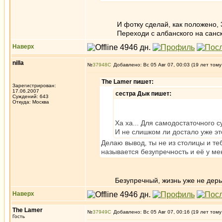
И фотку сделай, как положено, 
Переходи с албанского на санскрит,
Наверх
nilla
№
37948
Добавлено: Вс 05 Авг 07, 00:03 (19 лет тому
The Lamer пишет:
Зарегистрирован:
17.06.2007
сестра Дык пишет:
Суждений: 643
Откуда: Москва
Ха ха... Для самодостаточного
И не слишком ли достало уже эт
Делаю вывод, ты не из столицы и те
называется безупречность и её у м
Безупречный, жизнь уже не дерьмо
Наверх
The Lamer
№
37949
Добавлено: Вс 05 Авг 07, 00:16 (19 лет тому
Гость