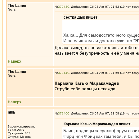
The Lamer
№
37943
Добавлено: Сб 04 Авг 07, 21:52 (19 лет тому
Гость
сестра Дык пишет:
Ха ха... Для самодостаточного сущ
И не слишком ли достало уже это "
Делаю вывод, ты не из столицы и тебе н
называется безупречность и её у меня 
Наверх
The Lamer
№
37944
Добавлено: Сб 04 Авг 07, 21:56 (19 лет тому
Гость
Кармапа Кагью Маракамадев
Отруби себе пальцы невежда.
Наверх
nilla
№
37946
Добавлено: Сб 04 Авг 07, 23:58 (19 лет тому
Кармапа Кагью Маракамадев пишет:
Зарегистрирован:
17.06.2007
Блин, подлецы засрали форум своим
Суждений: 643
Фирц или Фриц как там тебя, я бы 
Откуда: Москва