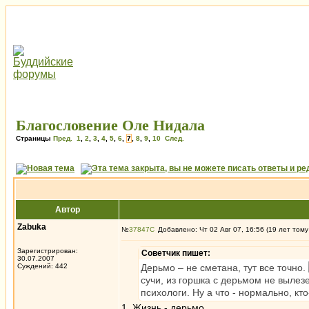
Благословение Оле Нидала
Страницы
Пред.
1
,
2
,
3
,
4
,
5
,
6
,
7
,
8
,
9
,
10
След.
Автор
Zabuka
№
37847
Добавлено: Чт 02 Авг 07, 16:56 (19 лет тому
Зарегистрирован:
Советчик пишет:
30.07.2007
Суждений: 442
Дерьмо – не сметана, тут все точно.
сучи, из горшка с дерьмом не вылезе
психологи. Ну а что - нормально, к
1. Жизнь - дерьмо