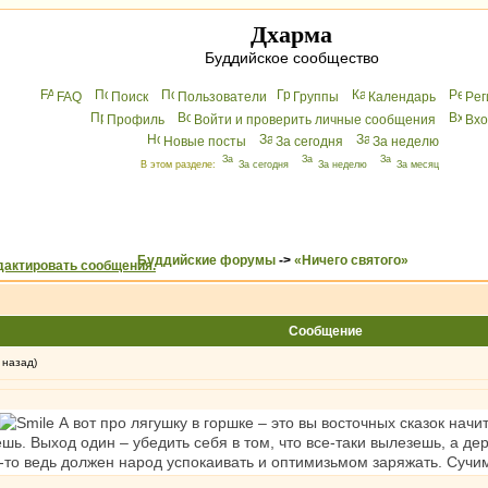
Дхарма
Буддийское сообщество
FAQ
Поиск
Пользователи
Группы
Календарь
Peг
Профиль
Войти и проверить личные сообщения
Вхo
Новые посты
За сегодня
За неделю
В этом разделе:
За сегодня
За неделю
За месяц
Буддийские форумы
->
«Ничего святого»
Сообщение
 назад)
А вот про лягушку в горшке – это вы восточных сказок нач
шь. Выход один – убедить себя в том, что все-таки вылезешь, а де
то-то ведь должен народ успокаивать и оптимизьмом заряжать. Суч