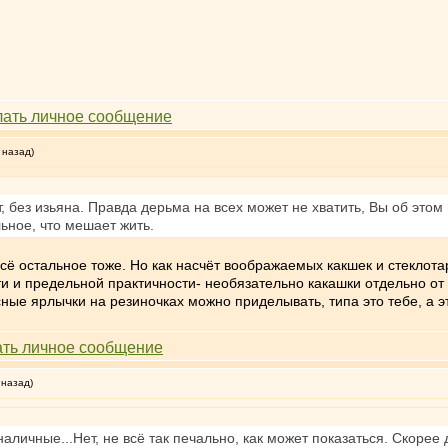
 назад)
т, без изьяна. Правда дерьма на всех может не хватить, Вы об это
ьное, что мешает жить.
всё остальное тоже. Но как насчёт воображаемых какшек и стеклот
и и предельной практичности- необязательно какашки отдельно от т
сные ярлычки на резиночках можно приделывать, типа это тебе, а э
 назад)
наличные...Нет, не всё так печально, как может показаться. Скоре