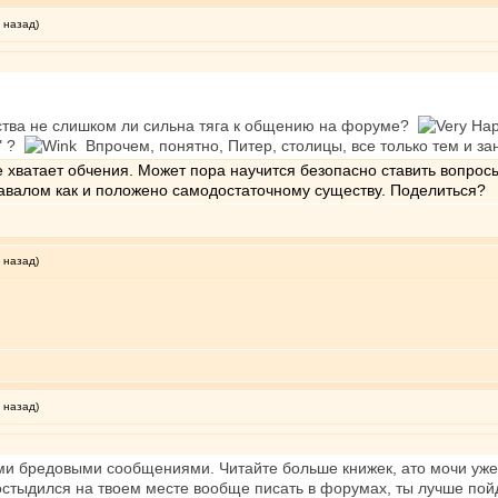
 назад)
ества не слишком ли сильна тяга к общению на форуме?
Я" ?
Впрочем, понятно, Питер, столицы, все только тем и зан
е хватает обчения. Может пора научится безопасно ставить вопрос
навалом как и положено самодостаточному существу. Поделиться?
 назад)
 назад)
и бредовыми сообщениями. Читайте больше книжек, ато мочи уже н
постыдился на твоем месте вообще писать в форумах, ты лучше пой