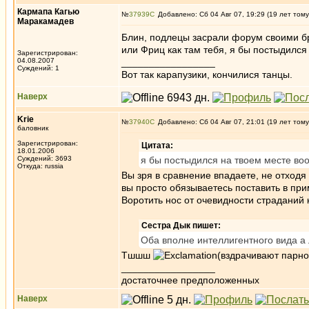
Кармапа Кагью
№
37939
Добавлено: Сб 04 Авг 07, 19:29 (19 лет тому
Маракамадев
Блин, подлецы засрали форум своими бр
или Фриц как там тебя, я бы постыдился
Зарегистрирован:
04.08.2007
_________________
Суждений: 1
Вот так карапузики, кончилися танцы.
Наверх
Krie
№
37940
Добавлено: Сб 04 Авг 07, 21:01 (19 лет тому
баловник
Зарегистрирован:
Цитата:
18.01.2006
Суждений: 3693
я бы постыдился на твоем месте во
Откуда: russia
Вы зря в сравнение впадаете, не отход
вы просто обязываетесь поставить в при
Воротить нос от очевидности страданий 
Сестра Дык пишет:
Оба вполне интеллигентного вида а 
Тшшш
(вздрачивают парно
_________________
достаточнее предположенных
Наверх