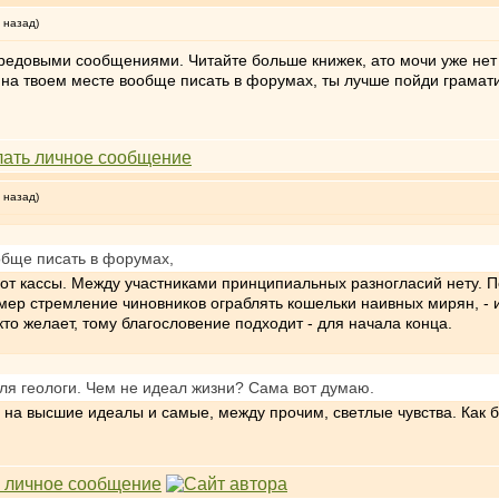
 назад)
едовыми сообщениями. Читайте больше книжек, ато мочи уже нет ч
 на твоем месте вообще писать в форумах, ты лучше пойди грамат
 назад)
обще писать в форумах,
я от кассы. Между участниками принципиальных разногласий нету.
мер стремление чиновников ограблять кошельки наивных мирян, - и
кто желает, тому благословение подходит - для начала конца.
ля геологи. Чем не идеал жизни? Сама вот думаю.
 на высшие идеалы и самые, между прочим, светлые чувства. Как бы