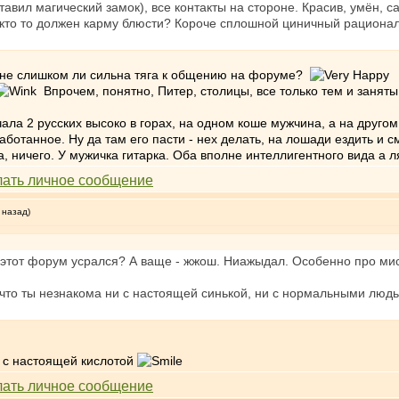
тавил магический замок), все контакты на стороне. Красив, умён, 
, кто то должен карму блюсти? Короче сплошной циничный рацион
а не слишком ли сильна тяга к общению на форуме?
Впрочем, понятно, Питер, столицы, все только тем и заняты,
чала 2 русских высоко в горах, на одном коше мужчина, а на друго
работанное. Ну да там его пасти - нех делать, на лошади ездить и 
а, ничего. У мужичка гитарка. Оба вполне интеллигентного вида а 
 назад)
е этот форум усрался? А ваще - жжош. Ниажыдал. Особенно про ми
, что ты незнакома ни с настоящей синькой, ни с нормальными люд
ом с настоящей кислотой