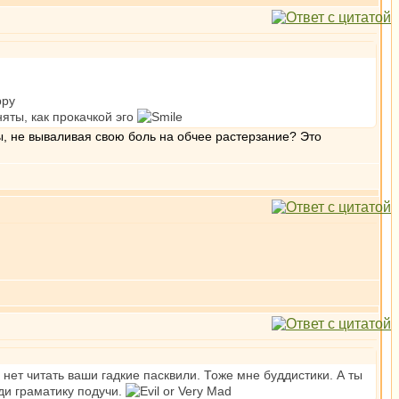
яты, как прокачкой эго
ы, не вываливая свою боль на обчее растерзание? Это
ет читать ваши гадкие пасквили. Тоже мне буддистики. А ты
ди граматику подучи.