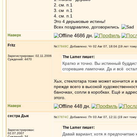
2. см. п.1
3. см п.1
4. см. п.1
Это 4 дерьмовые истины!
Всех поздравляю, договорились
Наверх
Fritz
№
37849
Добавлено: Чт 02 Авг 07, 18:04 (19 лет тому
Зарегистрирован: 02.11.2006
The Lamer пишет:
Суждений: 4470
Кратко и точно. Вы истинный буддис
сгоревшие лампочки. Да и всё остал
Хых, стеклотара тоже может кончится и 
прежде всего в высокой художественност
баночках, сопли в коробках. Ещё и адре
этого.
Наверх
сестра Дык
№
37874
Добавлено: Пт 03 Авг 07, 12:11 (19 лет тому
The Lamer пишет:
Зарегистрирован:
02.07.2007
Давай вариант, хотя я предпочитаю 
Суждений: 34