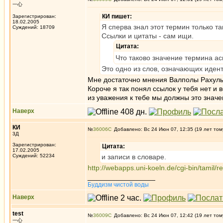
一心
КИ пишет:
Зарегистрирован:
18.02.2005
Я сперва знал этот термин только так
Суждений: 18709
Ссылки и цитаты - сам ищи.
Цитата:
Что таково значение термина ас
Это одно из слов, означающих идент
Мне достаточно мнения Валполы Рахулы 
Короче я так понял ссылок у тебя нет и 
из уважения к тебе мы должны это знач
Наверх
КИ
№
36006
Добавлено: Вс 24 Июн 07, 12:35 (19 лет том
3Д
Зарегистрирован:
Цитата:
17.02.2005
Суждений: 52234
и записи в словаре.
http://webapps.uni-koeln.de/cgi-bin/tami
_________________
Буддизм чистой воды
Наверх
test
№
36009
Добавлено: Вс 24 Июн 07, 12:42 (19 лет том
一心