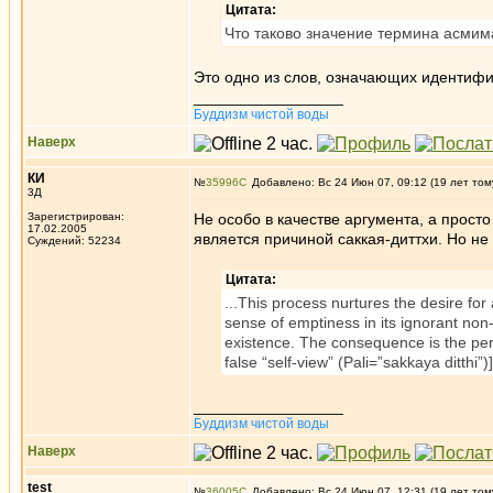
Цитата:
Что таково значение термина асмима
Это одно из слов, означающих идентифик
_________________
Буддизм чистой воды
Наверх
КИ
№
35996
Добавлено: Вс 24 Июн 07, 09:12 (19 лет том
3Д
Зарегистрирован:
Не особо в качестве аргумента, а прост
17.02.2005
является причиной саккая-диттхи. Но не к
Суждений: 52234
Цитата:
...This process nurtures the desire fo
sense of emptiness in its ignorant non-r
existence. The consequence is the per
false “self-view” (Pali=”sakkaya ditthi”)
_________________
Буддизм чистой воды
Наверх
test
№
36005
Добавлено: Вс 24 Июн 07, 12:31 (19 лет том