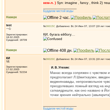
кем-л. )
Syn: imagine , fancy , think 2) 
_________________
Буддизм чистой воды
Наверх
test
№
36015
Добавлено: Вс 24 Июн 07, 13:07 (19 лет том
一心
КИ, бугага ейбогу....
Зарегистрирован:
18.02.2005
Суждений: 18709
Наверх
КИ
№
36020
Добавлено: Вс 24 Июн 07, 13:31 (19 лет том
3Д
Зарегистрирован:
И. В. Утехин:
17.02.2005
Суждений: 52234
Манас всегда сопряжен с чувством 
предполагает Л.Шмитхаузен, введен
виджнянавады, непроизвольное чувс
преодолевших ложный взгляд на инд
саткаядришти, как оно названо в Й
точки зрения нейтрально (авьякрита) 
_________________
Буддизм чистой воды