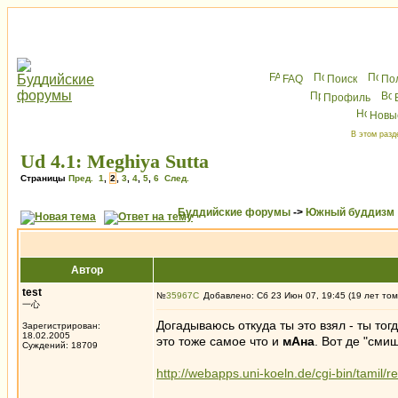
FAQ
Поиск
По
Профиль
Новы
В этом разд
Ud 4.1: Meghiya Sutta
Страницы
Пред.
1
,
2
,
3
,
4
,
5
,
6
След.
Буддийские форумы
->
Южный буддизм
Автор
test
№
35967
Добавлено: Сб 23 Июн 07, 19:45 (19 лет том
一心
Догадываюсь откуда ты это взял - ты тог
Зарегистрирован:
18.02.2005
это тоже самое что и
мАна
. Вот де "сми
Суждений: 18709
http://webapps.uni-koeln.de/cgi-bin/tami