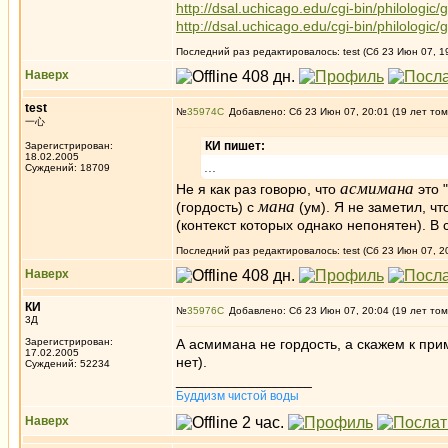
http://dsal.uchicago.edu/cgi-bin/philologic
http://dsal.uchicago.edu/cgi-bin/philologic
Последний раз редактировалось: test (Сб 23 Июн 07, 19
Наверх
test
№
35974
Добавлено: Сб 23 Июн 07, 20:01 (19 лет том
一心
КИ пишет:
Зарегистрирован:
18.02.2005
...
Суждений: 18709
асмимана
Не я как раз говорю, что
это 
мана
(гордость) с
(ум). Я не заметил, чт
(контекст которых однако непонятен). В
Последний раз редактировалось: test (Сб 23 Июн 07, 20
Наверх
КИ
№
35976
Добавлено: Сб 23 Июн 07, 20:04 (19 лет том
3Д
Зарегистрирован:
А асмимана не гордость, а скажем к прим
17.02.2005
нет).
Суждений: 52234
_________________
Буддизм чистой воды
Наверх