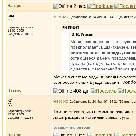
Наверх
test
№
36032
Добавлено: Вс 24 Июн 07, 14:17 (19 лет том
一心
КИ пишет:
Зарегистрирован:
18.02.2005
Суждений: 18709
И. В. Утехин:
Манас всегда сопряжен с чувст
предполагает Л.Шмитхаузен, вв
системе виджнянавады, непр
остающееся даже у преодолевши
чувство (сахаджа саткаядришти
существ и с моральной точки зре
Может в системе виджнянавады схоласты 
горд
всепросветлёный Будда говорил -
Наверх
КИ
№
36034
Добавлено: Вс 24 Июн 07, 14:21 (19 лет том
3Д
Зарегистрирован:
Там не сказано, что асмимана означает
17.02.2005
лишь раскрыли истинный смысл сутр.
Суждений: 52234
_________________
Буддизм чистой воды
Наверх