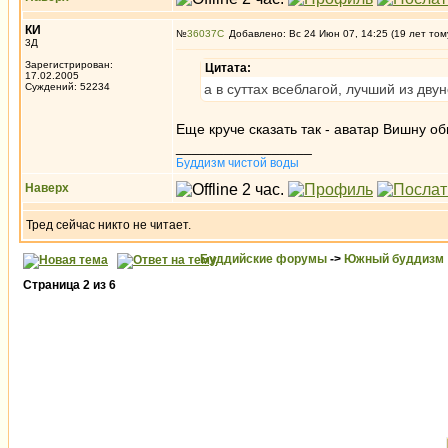
КИ
№
36037
Добавлено: Вс 24 Июн 07, 14:25 (19 лет том
3Д
Зарегистрирован:
Цитата:
17.02.2005
Суждений: 52234
а в суттах всеблагой, лучший из дву
Еще круче сказать так - аватар Вишну о
_________________
Буддизм чистой воды
Наверх
Тред сейчас никто не читает.
Буддийские форумы
->
Южный буддизм
Страница
2
из
6