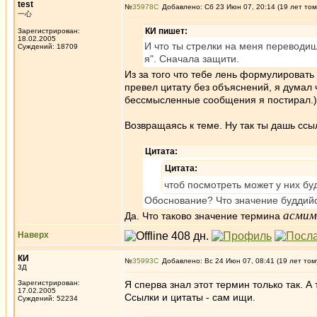
test
№
35978
Добавлено: Сб 23 Июн 07, 20:14 (19 лет том
一心
КИ пишет:
Зарегистрирован:
18.02.2005
И что ты стрелки на меня переводи
Суждений: 18709
я". Сначала защити.
Из за того что тебе лень формулироват
превел цитату без объяснений, я думал ч
бессмысленные сообщения я постирал.)
Возвращаясь к теме. Ну так ты дашь ссы
Цитата:
Цитата:
чтоб посмотреть может у них бу
Обоснование? Что значение буддийс
асмим
Да. Что таково значение термина
Наверх
КИ
№
35993
Добавлено: Вс 24 Июн 07, 08:41 (19 лет том
3Д
Зарегистрирован:
Я сперва знал этот термин только так. А 
17.02.2005
Ссылки и цитаты - сам ищи.
Суждений: 52234