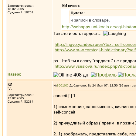
КИ пишет:
Зарегистрирован:
18.02.2005
Суждений: 18709
Цитата:
и записи в словаре.
http://webapps.uni-koeln.de/cgi-bin/
Так это и есть гордость.
http://lingvo.yandex.ru/en?text=self-concei
http://www.m-w.com/cgi-bin/dictionary?self
ps. Чтоб ты к слову "гордость" не придра
http://www.vseslova.ru/index.php?dictio
Наверх
КИ
№
36010
Добавлено: Вс 24 Июн 07, 12:50 (19 лет том
3Д
Зарегистрирован:
conceit [ ] 1.
17.02.2005
Суждений: 52234
1) самомнение, заносчивость, кичливость
self-conceit
2) причудливый образ ( преим. в поэзии XV
2. 1) воображать, представлять себе, п