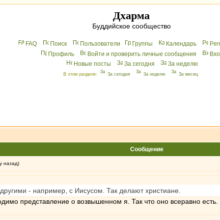
Дхарма
Буддийское сообщество
FAQ
Поиск
Пользователи
Группы
Календарь
Peг
Профиль
Войти и проверить личные сообщения
Вхo
Новые посты
За сегодня
За неделю
В этом разделе:
За сегодня
За неделю
За месяц
Сообщение
у назад)
другими - например, с Иисусом. Так делают христиане.
одимо представление о возвышенном я. Так что оно всеравно есть.