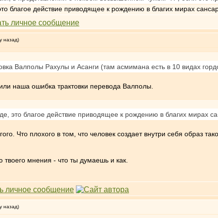
это благое действие приводящее к рождению в благих мирах санса
у назад)
товка Валполы Рахулы и Асанги (там асмимана есть в 10 видах горд
, или наша ошибка трактовки перевода Валполы.
де, это благое действие приводящее к рождению в благих мирах с
гого. Что плохого в том, что человек создает внутри себя образ т
твоего мнения - что ты думаешь и как.
у назад)