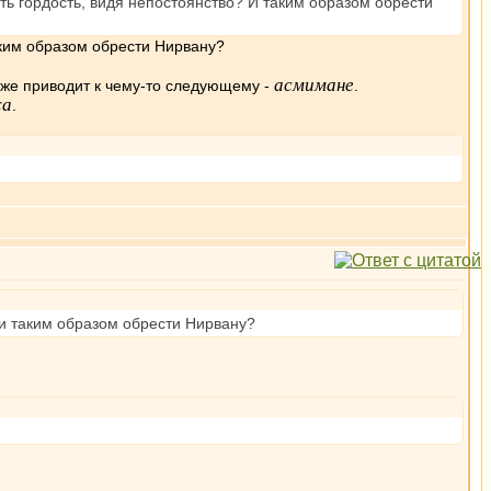
ть гордость, видя непостоянство? И таким образом обрести
таким образом обрести Нирвану?
асмимане
 уже приводит к чему-то следующему -
.
жа
.
 и таким образом обрести Нирвану?