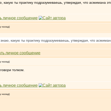
аю, какую ты практику подразумеваешь, утверждая, что асмимана это
у назад)
е знаю, какую ты практику подразумеваешь, утверждая, что асмиман
у назад)
 говори толком.
у назад)