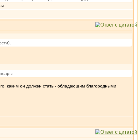
ры.
ости).
ансары.
акого, каким он должен стать - обладающим благородными