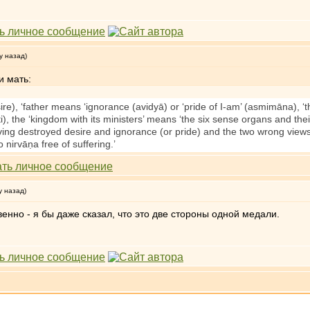
у назад)
и мать:
sire), ‘father means ‘ignorance (avidyā) or ‘pride of I-am’ (asmimāna), 
ṭi), the ‘kingdom with its ministers’ means ‘the six sense organs and th
ving destroyed desire and ignorance (or pride) and the two wrong views
nirvāṇa free of suffering.’
у назад)
нно - я бы даже сказал, что это две стороны одной медали.