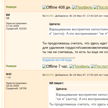
Наверх
КИ
№
36105
Добавлено: Вс 24 Июн 07, 17:43 (19 лет том
3Д
Зарегистрирован:
Цитата:
17.02.2005
Суждений: 52233
Взращивание восприятия непостоянст
я" (антта). А кто воспринимает "не 
Ты продолжаешь считать, что здесь идет
для удаления гордости\самовозвеличиван
ты так не считаешь, то есть ты еще не с
_________________
Буддизм чистой воды
Наверх
test
№
36107
Добавлено: Вс 24 Июн 07, 17:53 (19 лет том
一心
КИ пишет:
Зарегистрирован:
18.02.2005
Суждений: 18709
Цитата:
Взращивание восприятия непосто
"не я" (антта). А кто восприним
Ты продолжаешь считать, что здесь и