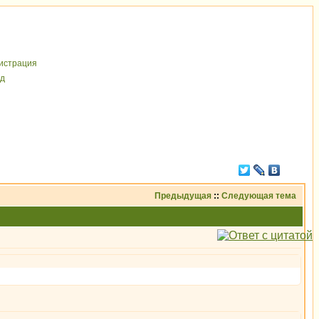
иcтрaция
д
Предыдущая
::
Следующая тема