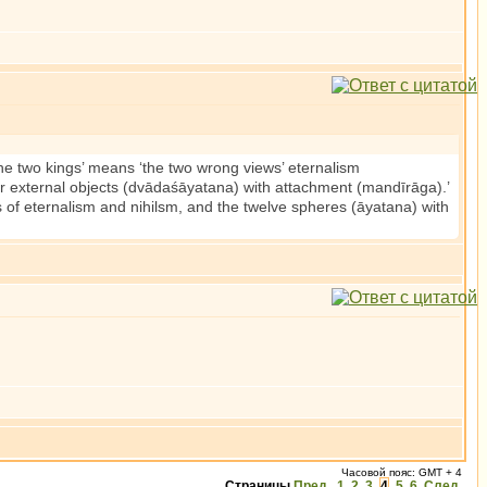
‘the two kings’ means ‘the two wrong views’ eternalism
eir external objects (dvādaśāyatana) with attachment (mandīrāga).’
 of eternalism and nihilsm, and the twelve spheres (āyatana) with
Часовой пояс: GMT + 4
Страницы
Пред.
1
,
2
,
3
,
4
,
5
,
6
След.