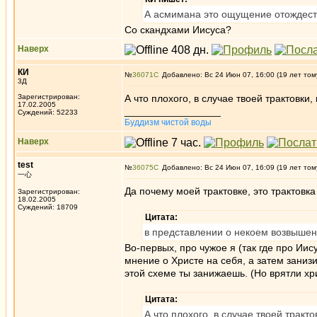
А асмимана это ощущение отождест
Со скандхами Иисуса?
Наверх
КИ
№
36071
Добавлено: Вс 24 Июн 07, 16:00 (19 лет том
3Д
Зарегистрирован:
А что плохого, в случае твоей трактовк
17.02.2005
_________________
Суждений: 52233
Буддизм чистой воды
Наверх
test
№
36075
Добавлено: Вс 24 Июн 07, 16:09 (19 лет том
一心
Да почему моей трактовке, это трактовк
Зарегистрирован:
18.02.2005
Суждений: 18709
Цитата:
в представлении о некоем возвышен
Во-первых, про чужое я (так где про Иис
мнение о Христе на себя, а затем зани
этой схеме ты занижаешь. (Но врятли хрис
Цитата:
А что плохого, в случае твоей трак