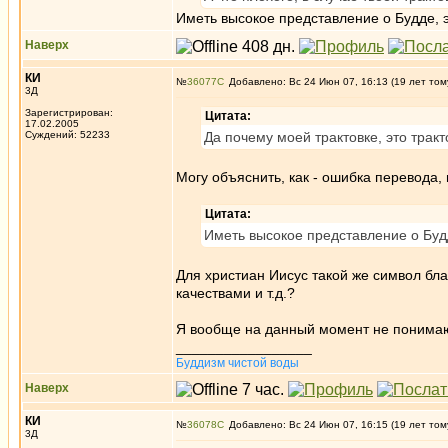
Иметь высокое представление о Будде, 
Наверх
КИ
№
36077
Добавлено: Вс 24 Июн 07, 16:13 (19 лет том
3Д
Зарегистрирован:
Цитата:
17.02.2005
Суждений: 52233
Да почему моей трактовке, это трак
Могу объяснить, как - ошибка перевода
Цитата:
Иметь высокое представление о Буд
Для христиан Иисус такой же символ бла
качествами и т.д.?
Я вообще на данный момент не понимаю 
_________________
Буддизм чистой воды
Наверх
КИ
№
36078
Добавлено: Вс 24 Июн 07, 16:15 (19 лет том
3Д