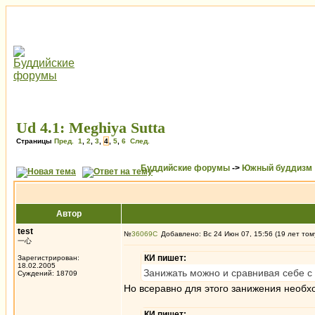
Ud 4.1: Meghiya Sutta
Страницы
Пред.
1
,
2
,
3
,
4
,
5
,
6
След.
Буддийские форумы
->
Южный буддизм
Автор
test
№
36069
Добавлено: Вс 24 Июн 07, 15:56 (19 лет том
一心
КИ пишет:
Зарегистрирован:
18.02.2005
Занижать можно и сравнивая себе с 
Суждений: 18709
Но всеравно для этого занижения необх
КИ пишет: