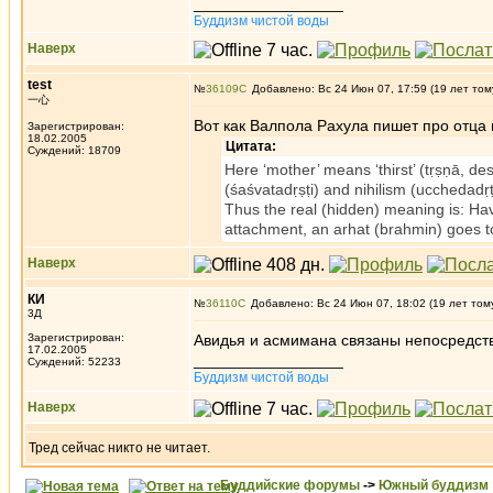
_________________
Буддизм чистой воды
Наверх
test
№
36109
Добавлено: Вс 24 Июн 07, 17:59 (19 лет том
一心
Вот как Валпола Рахула пишет про отца 
Зарегистрирован:
18.02.2005
Цитата:
Суждений: 18709
Here ‘mother’ means ‘thirst’ (tṛṣṇā, de
(śaśvatadṛṣṭi) and nihilism (ucchedadṛ
Thus the real (hidden) meaning is: Ha
attachment, an arhat (brahmin) goes to 
Наверх
КИ
№
36110
Добавлено: Вс 24 Июн 07, 18:02 (19 лет том
3Д
Зарегистрирован:
Авидья и асмимана связаны непосредстве
17.02.2005
_________________
Суждений: 52233
Буддизм чистой воды
Наверх
Тред сейчас никто не читает.
Буддийские форумы
->
Южный буддизм