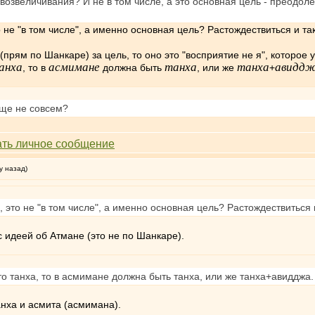
озвеличивания? И не в том числе, а это основная цель - преодоле
о не "в том числе", а именно основная цель? Растождествиться и 
(прям по Шанкаре) за цель, то оно это "восприятие не я", которое
анха
асмимане
танха
танха
авидд
, то в
должна быть
, или же
+
еще не совсем?
у назад)
, это не "в том числе", а именно основная цель? Растождествиться
с идеей об Атмане (это не по Шанкаре).
то танха, то в асмимане должна быть танха, или же танха+авидджа.
анха и асмита (асмимана).