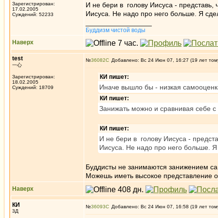
Зарегистрирован:
И не бери в голову Иисуса - представь, 
17.02.2005
Иисуса. Не надо про него больше. Я сде
Суждений: 52233
_________________
Буддизм чистой воды
Наверх
test
№
36082
Добавлено: Вс 24 Июн 07, 16:27 (19 лет том
一心
КИ пишет:
Зарегистрирован:
18.02.2005
Иначе вышло бы - низкая самооценка
Суждений: 18709
КИ пишет:
Занижать можно и сравнивая себе с 
КИ пишет:
И не бери в голову Иисуса - предста
Иисуса. Не надо про него больше. Я
Буддисты не занимаются занижением сам
Можешь иметь высокое представление о
Наверх
КИ
№
36093
Добавлено: Вс 24 Июн 07, 16:58 (19 лет том
3Д