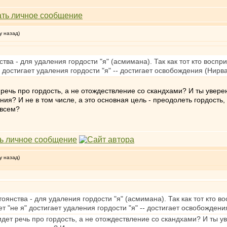
у назад)
ва - для удаления гордости "я" (асмимана). Так как тот кто воспр
я" достигает удаления гордости "я" -- достигает освобождения (Нирв
 речь про гордость, а не отождествление со скандхами? И ты уверен
ия? И не в том числе, а это основная цель - преодолеть гордость
овсем?
у назад)
янства - для удаления гордости "я" (асмимана). Так как тот кто в
ает "не я" достигает удаления гордости "я" -- достигает освобожден
дет речь про гордость, а не отождествление со скандхами? И ты ув