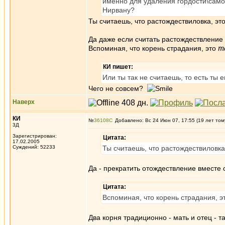
именно для удаления гордости\самов
Нирвану?
Ты считаешь, что растождествиловка, эт
Да даже если считать растождествление 
т
Вспоминая, что корень страдания, это
КИ пишет:
Или ты так не считаешь, то есть ты 
Чего не совсем?
Наверх
КИ
№
36108
Добавлено: Вс 24 Июн 07, 17:55 (19 лет том
3Д
Зарегистрирован:
Цитата:
17.02.2005
Суждений: 52233
Ты считаешь, что растождествиловка
Да - прекратить отождествление вместе 
Цитата:
Вспоминая, что корень страдания, э
Два корня традиционно - мать и отец - т