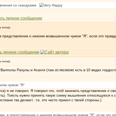
вления со скандхами.
у назад)
и, в представлении о некоем возвышенном чужом "Я", если это прав
у назад)
асмимана
а Валполы Рахулы и Асанги (там
есть в 10 видах гордост
ном чужом "Я"
уса) я не говорил. Я говорил что, чтоб занизить представление о с
зить). Тоесть нужно принять такую схему мышления относящуюся к
тиане так делают.. т.е. это чисто прикол с твоей стороны.)
товки, в представлении о некоем возвышенном чужом "Я", если это 