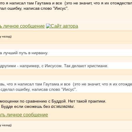
что я написал там Гаутама и все (это не значит, что я их отождеств
лал ошибку, написав слово "Иисус".
у назад)
 лучший путь в нирвану.
другими - например, с Иисусом. Так делают христиане.
вь, что я написал там Гаутама и все (это не значит, что я их отожд
 сделал ошибку, написав слово "Иисус".
ооценки по сравнению с Буддой. Нет такой практики.
асмиманы
 Будде если сможешь без
.
у назад)