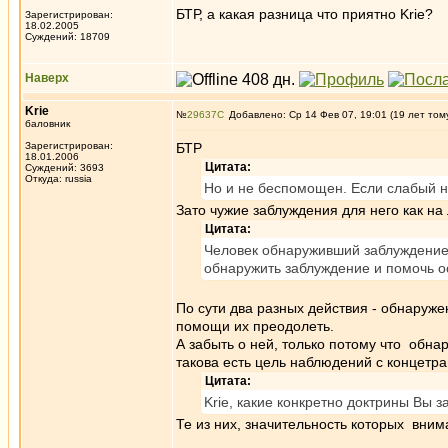
БТР, а какая разница что приятно Krie?
Зарегистрирован:
18.02.2005
Суждений: 18709
Наверх
Krie
№
29637
Добавлено: Ср 14 Фев 07, 19:01 (19 лет том
баловник
Зарегистрирован:
БТР
18.01.2006
Цитата:
Суждений: 3693
Откуда: russia
Но и не беспомощен. Если слабый не
Зато чужие заблуждения для него как на
Цитата:
Человек обнаруживший заблуждение 
обнаружить заблуждение и помочь о
По сути два разных действия - обнаруж
помощи их преодолеть.
А забыть о ней, только потому что обна
такова есть цель наблюдений с концетр
Цитата:
Krie, какие конкретно доктрины Вы 
Те из них, значительность которых вни
_________________