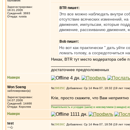
баловник
Зарегистрирован:
BTR пишет:
18.01.2006
Суждений: 3693
Это все можно наблюдать внутри соб
Откуда: russia
отсутствие всяческих изменений, на
движения, импульсам, которые подд
движение, рассеиванию движения, к
Bob пишет:
Но вот как практически " дать уйти
ломать голову, а сосредоточиться н
Никак, BTR тут место модератора себе
_________________
достаточнее предположенных
Наверх
Won Soeng
№
29635
Добавлено: Ср 14 Фев 07, 18:32 (19 лет том
заблокирован(а)
Зарегистрирован:
Krie, просто скажите, что Вам неприятно
14.07.2006
_________________
Суждений: 14466
Откуда: Королев
Решительность и усердие (шила) в невозмутимом (самадхи) ис
Наверх
test
№
29636
Добавлено: Ср 14 Фев 07, 18:58 (19 лет том
一心