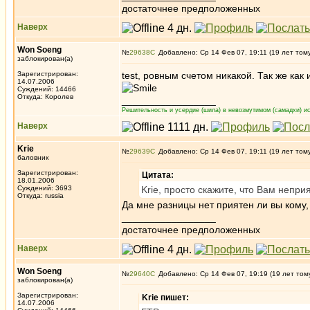
достаточнее предположенных
Наверх
Won Soeng
№
29638
Добавлено: Ср 14 Фев 07, 19:11 (19 лет том
заблокирован(а)
Зарегистрирован:
test, ровным счетом никакой. Так же ка
14.07.2006
Суждений: 14466
Откуда: Королев
_________________
Решительность и усердие (шила) в невозмутимом (самадхи) ис
Наверх
Krie
№
29639
Добавлено: Ср 14 Фев 07, 19:11 (19 лет том
баловник
Зарегистрирован:
Цитата:
18.01.2006
Суждений: 3693
Krie, просто скажите, что Вам непри
Откуда: russia
Да мне разницы нет приятен ли вы кому
_________________
достаточнее предположенных
Наверх
Won Soeng
№
29640
Добавлено: Ср 14 Фев 07, 19:19 (19 лет том
заблокирован(а)
Зарегистрирован:
Krie пишет:
14.07.2006