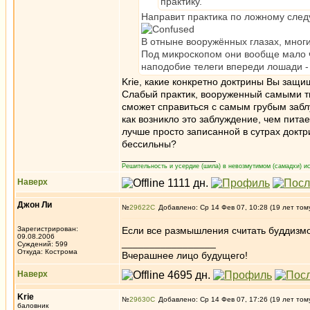
практику.
Направит практика по ложному след
В отныне вооружённых глазах, мног
Под микроскопом они вообще мало че
наподобие телеги впереди лошади -
Krie, какие конкретно доктрины Вы защи
Слабый практик, вооруженный самыми 
сможет справиться с самым грубым забл
как возникло это заблуждение, чем питае
лучше просто записанной в сутрах докт
бессильны?
_________________
Решительность и усердие (шила) в невозмутимом (самадхи) ис
Наверх
Джон Ли
№
29622
Добавлено: Ср 14 Фев 07, 10:28 (19 лет том
Зарегистрирован:
Если все размышления считать буддизмом
09.08.2006
_________________
Суждений: 599
Откуда: Кострома
Вчерашнее лицо будущего!
Наверх
Krie
№
29630
Добавлено: Ср 14 Фев 07, 17:26 (19 лет том
баловник