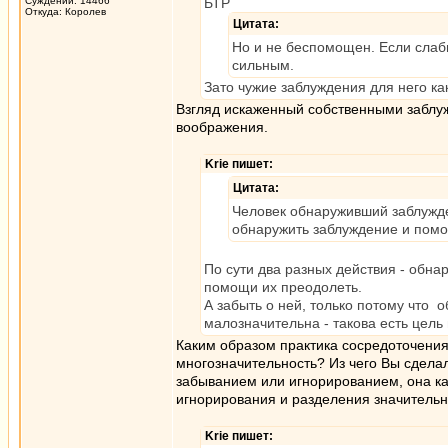
Суждений: 14466
БТР
Откуда: Королев
Цитата:
Но и не беспомощен. Если слабы
сильным.
Зато чужие заблуждения для него ка
Взгляд искаженный собственными заблуж
воображения.
Krie пишет:
Цитата:
Человек обнаруживший заблужде
обнаружить заблуждение и помо
По сути два разных действия - обн
помощи их преодолеть.
А забыть о ней, только потому что 
малозначительна - такова есть цел
Каким образом практика сосредоточени
многозначительность? Из чего Вы сделал
забыванием или игнорированием, она как
игнорирования и разделения значительн
Krie пишет: