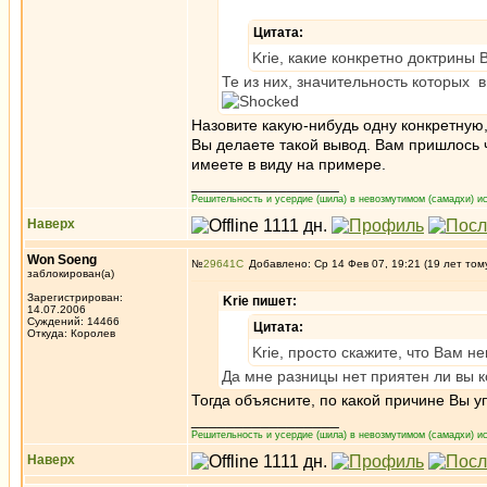
Цитата:
Krie, какие конкретно доктрины
Те из них, значительность которых 
Назовите какую-нибудь одну конкретную,
Вы делаете такой вывод. Вам пришлось 
имеете в виду на примере.
_________________
Решительность и усердие (шила) в невозмутимом (самадхи) ис
Наверх
Won Soeng
№
29641
Добавлено: Ср 14 Фев 07, 19:21 (19 лет том
заблокирован(а)
Зарегистрирован:
Krie пишет:
14.07.2006
Суждений: 14466
Цитата:
Откуда: Королев
Krie, просто скажите, что Вам н
Да мне разницы нет приятен ли вы 
Тогда объясните, по какой причине Вы 
_________________
Решительность и усердие (шила) в невозмутимом (самадхи) ис
Наверх