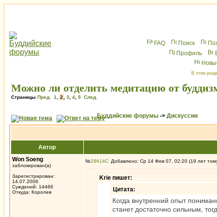
FAQ
Поиск
По
Профиль
Новы
В этом разд
Можно ли отделить медитацию от буддиз
Страницы
Пред.
1
,
2
,
3
,
4
,
5
След.
Буддийские форумы
->
Дискуссии
Автор
Won Soeng
№
29614
Добавлено: Ср 14 Фев 07, 02:20 (19 лет том
заблокирован(а)
Зарегистрирован:
Krie пишет:
14.07.2006
Суждений: 14466
Цитата:
Откуда: Королев
Когда внутренний опыт понима
станет достаточно сильным, тог