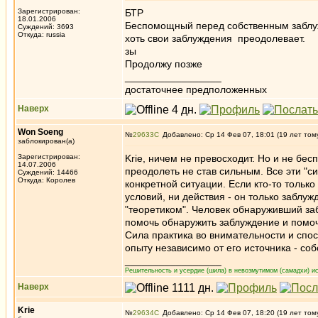
Зарегистрирован:
БТР
18.01.2006
Беспомощный перед собственным заблужден
Суждений: 3693
Откуда: russia
хоть свои заблуждения преодолевает.
зы
Продолжу позже
_________________
достаточнее предположенных
Наверх
Won Soeng
№
29633
Добавлено: Ср 14 Фев 07, 18:01 (19 лет том
заблокирован(а)
Зарегистрирован:
Krie, ничем не превосходит. Но и не бе
14.07.2006
преодолеть не став сильным. Все эти "с
Суждений: 14466
Откуда: Королев
конкретной ситуации. Если кто-то только
условий, ни действия - он только заблу
"теоретиком". Человек обнаруживший за
помочь обнаружить заблуждение и помочь
Сила практика во внимательности и спо
опыту независимо от его источника - с
_________________
Решительность и усердие (шила) в невозмутимом (самадхи) ис
Наверх
Krie
№
29634
Добавлено: Ср 14 Фев 07, 18:20 (19 лет том