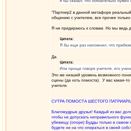
я бы сказал, что обязательно нужен 
"Партнер2 в данной метафоре реальный 
общению с учителем, все прочее толье
Я не придираюсь к словам. Но мы ведь 
Цитата:
Я бы еще раз напомнил, что прибежи
Да.
Цитата:
Или проще говоря учителя, его учен
Это же низший уровень возможного пони
сцены (да хоть помоста). У вас какая-т
учителя.
СУТРА ПОМОСТА ШЕСТОГО ПАТРИАРХ
Благомудрые друзья! Каждый из вас дол
чтобы не допускать неправильного функц
убежищу (опоре) Будды только в самом с
будете ни на что опираться в своей соб