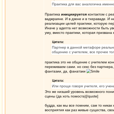
Практика для вас аналогична именн
Практика
инициируется
контактом с реа
ваджраяне. И в дзене и в тхераваде. И 
реализации целей практики, которую пер
Иначе у адепта нет возможности быть ув
уму, вместо практики, которая призвана 
Цитата:
Партнер в данной метафоре реальны
общению с учителем, все прочее то
практика это не общение с учителем коне
переживаем сами. но секс без партнера,
фантазии, да, фанатзии
Цитата:
Или проще говоря учителя, его учен
Это же низший уровень возможного пони
сцены (да хоть помоста)[/quote]
будда, как мы все помним, сам то никак
восприятия как раз живые существа, сво