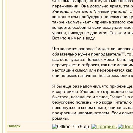
Секс был выбран, потому что мне показ
переживании. Она довольно яркая, эта р
Учитель, в контексте "личный учитель", с
контакт с кем пробуждает переживание у
так же как музыкант - причина живого ко
концерте, особенно если выступает маст
уровня, никогда не достигая. Так же и кн
Вот что я имел в виду.
Что касается вопроса "может ли, человек
обязательно нужен преподаватель?", то 
вас есть чувства. Человек может быть 
перечеркнет и отбросит, как не имеющим
настоящий смысл или переоценятся как в
они не имеют значния. Без стремления к
Я бы еще раз напомнил, что прибежище с
и соратников. Учение это отражение сост
быстрее, нагляднее и яснее, "глядя" на
безусловно полезны - но когда читателю 
повернуться в своем опыте, опираясь на 
прекрасным напоминателем. Если опыта 
романы.
Наверх