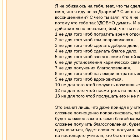
Я не обижаюсь на тебя,
test
, что ты сд
взял, что я иду не за Дхармой? С чего ты
восхищениями? С чего ты взял, что я не
потому что тебе так УДОБНО думать. И в
действительно печально,
test
, что ты вы
1 не для того чтоб потратить время отдо
2 не для того чтоб там попрактиковать,
3 не для того чтоб сделать доброе дело,
4 не для того чтоб сделать благое дело,
5 не для того чтоб засеять семя благой 
6 не для установления кармических связ
7 не для получения благословления,
8 не для того чтоб на лекции потратить ж
9 не для того чтоб вдохновиться,
10 не для того чтоб получить позитивны
12 не для того чтоб посмотреть на него,
13 не для того чтоб послушать его и не п
Это значит лишь, что даже прийдя к учи
сложнее полноценно попрактиковать, теб
будет сложнее засеять семя благой карм
сложнее получить благословления, будет
вдохновиться, будет сложнее получить п
на настоящего учителя, кто бы он ни б