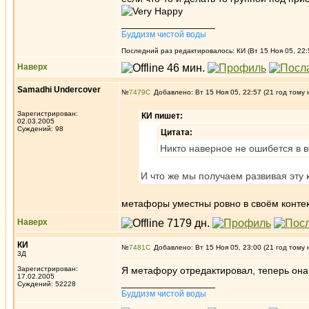
_________________
Буддизм чистой воды
Последний раз редактировалось: КИ (Вт 15 Ноя 05, 22:
Наверх
Samadhi Undercover
№
7479
Добавлено: Вт 15 Ноя 05, 22:57 (21 год тому 
Зарегистрирован:
КИ пишет:
02.03.2005
Суждений: 98
Цитата:
Никто наверное не ошибется в в
И что же мы получаем развивая эту
метафоры уместны ровно в своём контек
Наверх
КИ
№
7481
Добавлено: Вт 15 Ноя 05, 23:00 (21 год тому 
3Д
Зарегистрирован:
Я метафору отредактировал, теперь она
17.02.2005
_________________
Суждений: 52228
Буддизм чистой воды