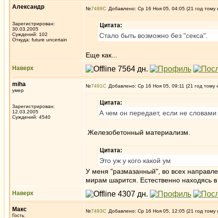
Александр
№
7488
Добавлено: Ср 16 Ноя 05, 04:05 (21 год тому 
Зарегистрирован:
Цитата:
30.03.2005
Суждений: 102
Стало быть возможно без "секса".
Откуда: future uncertain
Еще как...
Наверх
miha
№
7491
Добавлено: Ср 16 Ноя 05, 09:11 (21 год тому 
умер
Цитата:
Зарегистрирован:
12.03.2005
А чем он передает, если не словами
Суждений: 4540
Железобетонный материализм.
Цитата:
Это уж у кого какой ум
У меня "размазанный", во всех направл
мирам шарится. Естественно находясь в
Наверх
Макс
№
7493
Добавлено: Ср 16 Ноя 05, 12:05 (21 год тому 
Гость