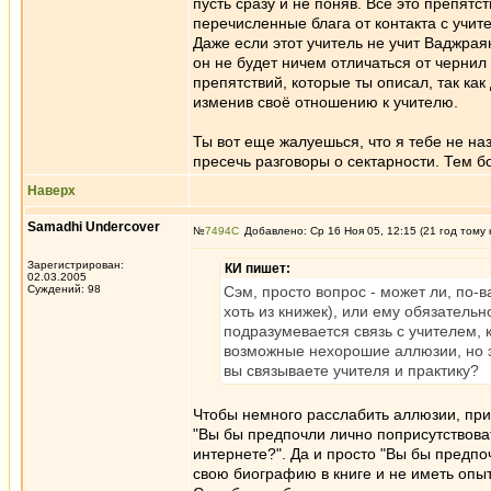
пусть сразу и не поняв. Всё это препятс
перечисленные блага от контакта с учите
Даже если этот учитель не учит Ваджраян
он не будет ничем отличаться от чернил
препятствий, которые ты описал, так как
изменив своё отношению к учителю.
Ты вот еще жалуешься, что я тебе не на
пресечь разговоры о сектарности. Тем бо
Наверх
Samadhi Undercover
№
7494
Добавлено: Ср 16 Ноя 05, 12:15 (21 год тому 
Зарегистрирован:
КИ пишет:
02.03.2005
Суждений: 98
Сэм, просто вопрос - может ли, по-
хоть из книжек), или ему обязатель
подразумевается связь с учителем,
возможные нехорошие аллюзии, но э
вы связываете учителя и практику?
Чтобы немного расслабить аллюзии, пр
"Вы бы предпочли лично поприсутствоват
интернете?". Да и просто "Вы бы предпо
свою биографию в книге и не иметь опы