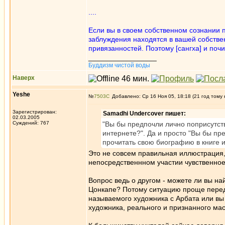
....
Если вы в своем собственном сознании 
заблуждения находятся в вашей собстве
привязанностей. Поэтому [сангха] и по
_________________
Буддизм чистой воды
Наверх
Yeshe
№
7503
Добавлено: Ср 16 Ноя 05, 18:18 (21 год тому 
Зарегистрирован:
Samadhi Undercover пишет:
02.03.2005
Суждений: 767
"Вы бы предпочли лично поприсутств
интернете?". Да и просто "Вы бы пр
прочитать свою биографию в книге и
Это не совсем правильная иллюстрация, 
непосредственнном участии чувственное в
Вопрос ведь о другом - можете ли вы на
Цонкапе? Потому ситуацию проще переда
называемого художника с Арбата или вы
художника, реального и признанного ма