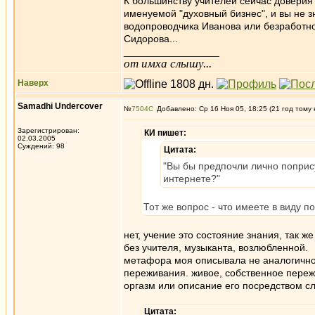
К большинству учителей сейчас доверия 
именуемой "духовный бизнес", и вы не 
водопроводчика Иванова или безработно
Сидорова...
_________________
от имха слышу...
Наверх
Samadhi Undercover
№
7504
Добавлено: Ср 16 Ноя 05, 18:25 (21 год тому 
Зарегистрирован:
КИ пишет:
02.03.2005
Суждений: 98
Цитата:
"Вы бы предпочли лично попрису
интернете?"
Тот же вопрос - что имеете в виду 
нет, учение это состояние знания, так ж
без учителя, музыканта, возлюбленной.
метафора моя описывала не аналогичнос
переживания. живое, собственное переж
оргазм или описание его посредством сл
Цитата: