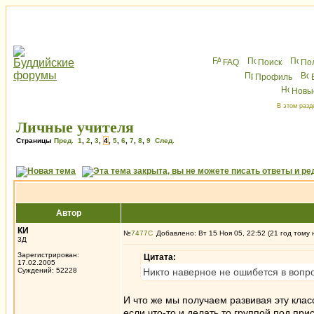
FAQ
Поиск
По
Профиль
Новы
В этом разд
Личные учителя
Страницы
Пред.
1
,
2
,
3
,
4
,
5
,
6
,
7
,
8
,
9
След.
Автор
КИ
№
7477
Добавлено: Вт 15 Ноя 05, 22:52 (21 год тому 
3Д
Зарегистрирован:
Цитата:
17.02.2005
Суждений: 52228
Никто наверное не ошибется в вопро
И что же мы получаем развивая эту клас
если что-то и делать то группой под пр