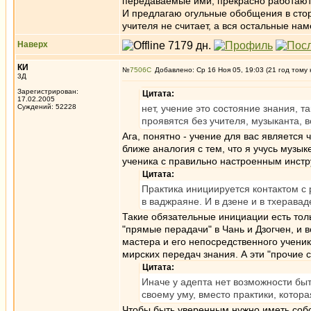
передаваемые ими, прекрасно работают
И предлагаю огульные обобщения в стор
учителя не считает, а вся остальные на
Наверх
КИ
№
7506
Добавлено: Ср 16 Ноя 05, 19:03 (21 год тому 
3Д
Зарегистрирован:
Цитата:
17.02.2005
Суждений: 52228
нет, учение это состояние знания, т
проявятся без учителя, музыканта, 
Ага, понятно - учение для вас является 
ближе аналогия с тем, что я учусь музы
ученика с правильно настроенным инстру
Цитата:
Практика инициируется контактом с 
в ваджраяне. И в дзене и в тхеравад
Такие обязательные инициации есть толь
"прямые перадачи" в Чань и Дзогчен, и 
мастера и его непосредственного учени
мирских передач знания. А эти "прочие 
Цитата:
Иначе у адепта нет возможности быт
своему уму, вместо практики, котора
Чтобы быть уверенным нужно иметь собс