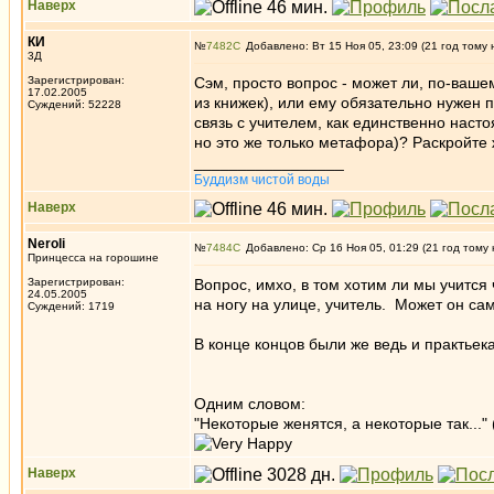
Наверх
КИ
№
7482
Добавлено: Вт 15 Ноя 05, 23:09 (21 год тому 
3Д
Зарегистрирован:
Сэм, просто вопрос - может ли, по-ваше
17.02.2005
из книжек), или ему обязательно нужен
Суждений: 52228
связь с учителем, как единственно нас
но это же только метафора)? Раскройте 
_________________
Буддизм чистой воды
Наверх
Neroli
№
7484
Добавлено: Ср 16 Ноя 05, 01:29 (21 год тому 
Принцесса на горошине
Зарегистрирован:
Вопрос, имхо, в том хотим ли мы учится 
24.05.2005
на ногу на улице, учитель. Может он са
Суждений: 1719
В конце концов были же ведь и практьек
Одним словом:
"Некоторые женятся, а некоторые так..." 
Наверх