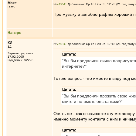
Макс
№
7495
Добавлено: Ср 16 Ноя 05, 12:23 (21 год тому 
Гость
Про музыку и автобиографию хороший 
Наверх
КИ
№
7501
Добавлено: Ср 16 Ноя 05, 17:18 (21 год тому 
3Д
Зарегистрирован:
Цитата:
17.02.2005
Суждений: 52228
"Вы бы предпочли лично поприсутств
интернете?"
Тот же вопрос - что имеете в виду под 
Цитата:
"Вы бы предпочли прожить свою жиз
книге и не иметь опыта жизи?"
Опять же - как связываете эту метафор
именно моменту контакта с ним и ничем
Цитата: