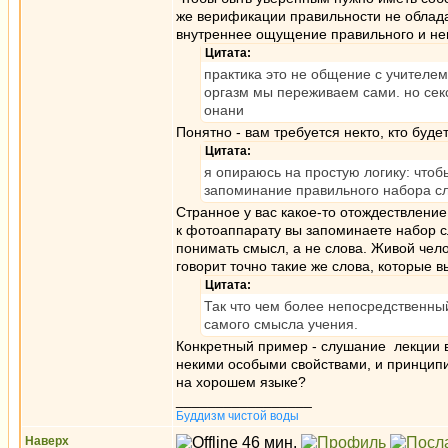
же верификации правильности не облада
внутреннее ощущение правильного и не
Цитата:
практика это не общение с учителем 
оргазм мы переживаем сами. но секс
онани
Понятно - вам требуется некто, кто буд
Цитата:
я опираюсь на простую логику: чтоб
запоминание правильного набора сло
Странное у вас какое-то отождествлени
к фотоаппарату вы запоминаете набор с
понимать смысл, а не слова. Живой чел
говорит точно такие же слова, которые 
Цитата:
Так что чем более непосредственны
самого смысла учения.
Конкретный пример - слушание лекции в
некими особыми свойствами, и принципи
на хорошем языке?
_________________
Буддизм чистой воды
Наверх