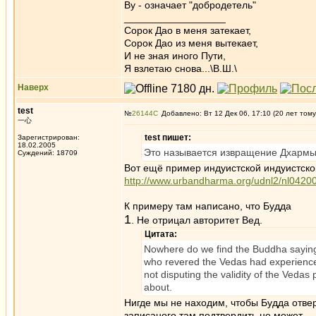
Ву - означает "добродетель"
__________________
Сорок Дао в меня затекает,
Сорок Дао из меня вытекает,
И не зная иного Пути,
Я взлетаю снова...\В.Ш.\
Наверх
test
№
26144
Добавлено: Вт 12 Дек 06, 17:10 (20 лет тому
一心
test пишет:
Зарегистрирован:
18.02.2005
Это называется извращение Дхармы
Суждений: 18709
Вот ещё пример индуистской индуистск
http://www.urbandharma.org/udnl2/nl0420
К примеру там написано, что Будда
1
. Не отрицал авторитет Вед.
Цитата:
Nowhere do we find the Buddha saying 
who revered the Vedas had experienced
not disputing the validity of the Vedas
about.
Нигде мы не находим, чтобы Будда отве
записаного там подтвердить не может.