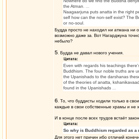
Nowhere do we find the Buddha denying
the Atman. ...
Naagaarjuna puts anatta in the right 
self how can the non-self exist? The Bu
or no-soul.
Будда просто не находил ни атмана ни о
возможно даже за. Вот Нагарджуна точно 
небыло?
5
. Будда не давал нового учения.
Цитата:
Even with regards his teachings there's
Buddhism. The four noble truths are un
the Upanishads to the darshanas these 
of the theories of anatta, kshanikava
found in the Upanishads ...
6
. То, что буддисты ходили только в св
каждые в свои собственные храмы и не х
И в конце после всех трудов встаёт зак
Цитата:
So why is Buddhism regarded as a r
Для этого нет причин ибо отличий конечн