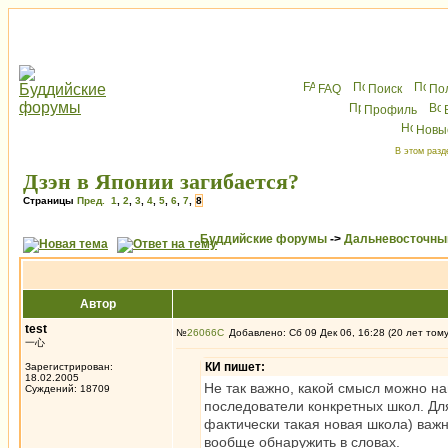
FAQ
Поиск
По
Профиль
Новы
В этом разд
Дзэн в Японии загибается?
Страницы
Пред.
1
,
2
,
3
,
4
,
5
,
6
,
7
,
8
Буддийские форумы
->
Дальневосточны
Автор
test
№
26066
Добавлено: Сб 09 Дек 06, 16:28 (20 лет том
一心
КИ пишет:
Зарегистрирован:
18.02.2005
Не так важно, какой смысл можно на
Суждений: 18709
последователи конкретных школ. Для
фактически такая новая школа) важн
вообще обнаружить в словах.