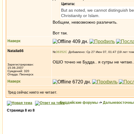
Цитата:
But as noted, we cannot distinguish b
Christianity or Islam.
Вобщем, невозможно различить.
Вот так.
Наверх
Natalia66
№
36352
Добавлено: Ср 27 Июн 07, 01:47 (19 лет том
ОШО точно не Будда.. я сутры не читаю.. 
Зарегистрирован:
15.06.2007
Суждений: 320
Откуда: Пионерск
Наверх
Тред сейчас никто не читает.
Буддийские форумы
->
Дальневосточны
Страница
8
из
8