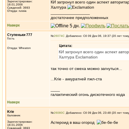
Зарегистрирован:
КИ затронул всего один аспект авторита
18.01.2006
Халтура
Суждений: 3693
Откуда: russia
_________________
достаточнее предположенных
Наверх
Ступеньки 777
№
26074
Добавлено: Сб 09 Дек 06, 19:37 (20 лет том
Гость
Цитата:
Откуда: Wheaton
КИ затронул всего один аспект авто
Халтура Exclamation
так точно от смеха можно загнуться...
...Krie - аккуратней пжл-ста
____
галактический огонь дискотечного кода
Наверх
Krie
№
26080
Добавлено: Сб 09 Дек 06, 23:48 (20 лет том
баловник
Зарегистрирован:
Астероид в ваш огород
18.01.2006
_________________
Суждений: 3693