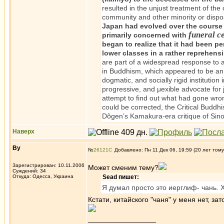
resulted in the unjust treatment of th
community and other minority or disp
Japan had evolved over the course o
funeral c
primarily concerned with
began to realize that it had been pe
lower classes in a rather reprehensi
are part of a widespread response to 
in Buddhism, which appeared to be an a
dogmatic, and socially rigid institutio
progressive, and μexible advocate for j
attempt to find out what had gone wro
could be corrected, the Critical Buddh
Dõgen’s Kamakura-era critique of Sin
Наверх
Ву
№
26121
Добавлено: Пн 11 Дек 06, 19:59 (20 лет тому
Зарегистрирован: 10.11.2006
Может сменим тему?
Суждений: 34
Откуда: Одесса, Украина
Sead пишет:
Я думал просто это иерглиф- чань. Х
Кстати, китайского "чаня" у меня нет, за
_________________