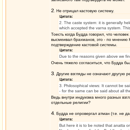
2
. Не отрицал кастовую систему.
Цитата:
2. The caste system: it is generally he
which accepted the varna system. This t
Тоесть когда Будда говорил, что челове
высмеивал брахманов, это - по мнению 
подтверждение кастовой системы.
Цитата:
Due to the reasons given above we fin
Очень тяжело согласиться, что Будда бы
3
. Другие взгляды не означают другую р
Цитата:
3. Philosophical views: It cannot be sai
- for the same can be said about all th
Ведь внутри индуизма много разных взгл
отдельные религии?
4
. Будда не опровергал атман (т.е. не д
Цитата:
But here it is to be noted that anatta o