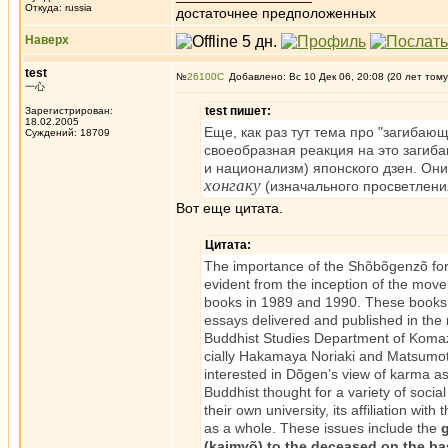
Откуда: russia
достаточнее предположенных
Наверх
test
№
26100
Добавлено: Вс 10 Дек 06, 20:08 (20 лет тому
一心
test пишет:
Зарегистрирован:
18.02.2005
Еще, как раз тут тема про "загибаю
Суждений: 18709
своеобразная реакция на это загиб
и национализм) японского дзен. Он
хонгаку
(изначального просветлени
Вот еще цитата.
Цитата:
The importance of the Shõbõgenzõ for 
evident from the inception of the move
books in 1989 and 1990. These books, 
essays delivered and published in the
Buddhist Studies Department of Komaz
cially Hakamaya Noriaki and Matsumot
interested in Dõgen’s view of karma as
Buddhist thought for a variety of social
their own university, its affiliation wi
as a whole. These issues include the
g
(kaimyõ) to the deceased on the bas