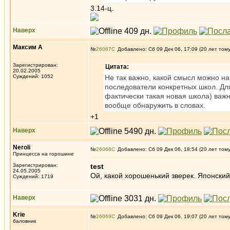
3.14-ц.
Наверх
Максим А
№
26067
Добавлено: Сб 09 Дек 06, 17:09 (20 лет том
Зарегистрирован:
Цитата:
20.02.2005
Суждений: 1052
Не так важно, какой смысл можно на
последователи конкретных школ. Для
фактически такая новая школа) важн
вообще обнаружить в словах.
+1
Наверх
Neroli
№
26068
Добавлено: Сб 09 Дек 06, 18:54 (20 лет том
Принцесса на горошине
Зарегистрирован:
test
24.05.2005
Ой, какой хорошенький зверек. Японский
Суждений: 1719
Наверх
Krie
№
26069
Добавлено: Сб 09 Дек 06, 19:07 (20 лет том
баловник