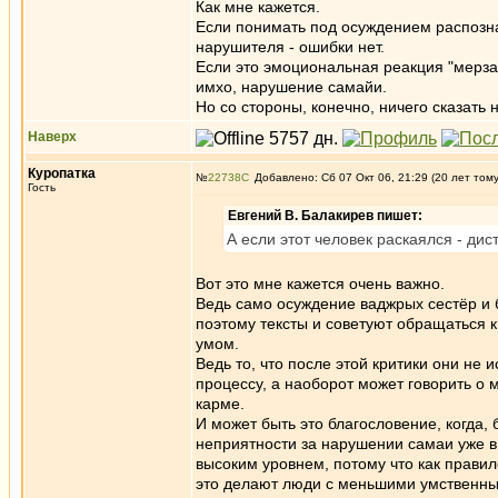
Как мне кажется.
Если понимать под осуждением распозн
нарушителя - ошибки нет.
Если это эмоциональная реакция "мерзаве
имхо, нарушение самайи.
Но со стороны, конечно, ничего сказать 
Наверх
Куропатка
№
22738
Добавлено: Сб 07 Окт 06, 21:29 (20 лет том
Гость
Евгений В. Балакирев пишет:
А если этот человек раскаялся - ди
Вот это мне кажется очень важно.
Ведь само осуждение ваджрых сестёр и 
поэтому тексты и советуют обращаться 
умом.
Ведь то, что после этой критики они не 
процессу, а наоборот может говорить о 
карме.
И может быть это благословение, когда
неприятности за нарушении самаи уже в 
высоким уровнем, потому что как правил
это делают люди с меньшими умственным