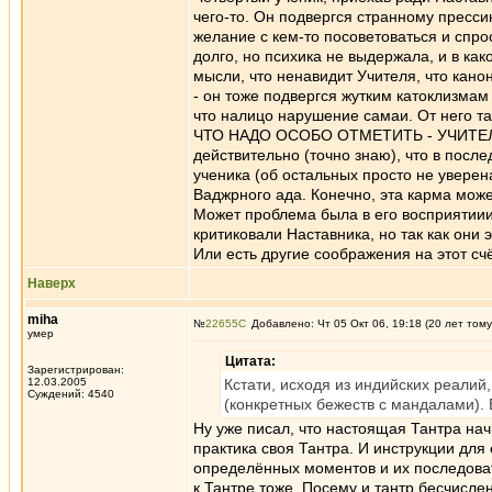
чего-то. Он подвергся странному прессин
желание с кем-то посоветоваться и спро
долго, но психика не выдержала, и в как
мысли, что ненавидит Учителя, что кано
- он тоже подвергся жутким катоклизмам
что налицо нарушение самаи. От него та
ЧТО НАДО ОСОБО ОТМЕТИТЬ - УЧИТЕЛЬ
действительно (точно знаю), что в посл
ученика (об остальных просто не уверен
Ваджрного ада. Конечно, эта карма може
Может проблема была в его восприятиии
критиковали Наставника, но так как они 
Или есть другие соображения на этот сч
Наверх
miha
№
22655
Добавлено: Чт 05 Окт 06, 19:18 (20 лет тому
умер
Цитата:
Зарегистрирован:
12.03.2005
Кстати, исходя из индийских реалий
Суждений: 4540
(конкретных бежеств с мандалами). 
Ну уже писал, что настоящая Тантра нач
практика своя Тантра. И инструкции дл
определённых моментов и их последовате
к Тантре тоже. Посему и тантр бесчисле