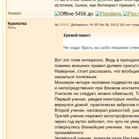
источник, сынок, как Антихрист пришел, 
Наверх
Куропатка
№
22654
Добавлено: Чт 05 Окт 06, 19:12 (20 лет тому
Гость
Еремей пишет:
Не надо брать на себя лишнюю ответ
Вот это тоже интересно. Ведь в принцип
помимо внешних правил должен присутс
Наверное, стоит рассказать, что вообще
оказаться полезным:
Минимум четыре человека подвергли кри
и непосредственно при близком контакте 
Учителю не следует, можно обжечься). Та
Первый ученик, увидев некоторые необь
вернулся домой, практически забросив п
Второй ученик, наговорил разностей, уш
Третий ученик пережил катострофический
через год жутко заболел, что чуть не ум
отвернулись ближайшие ученики, так как
прокажённого.
Четвёртый ученик, приехав ради Наставн