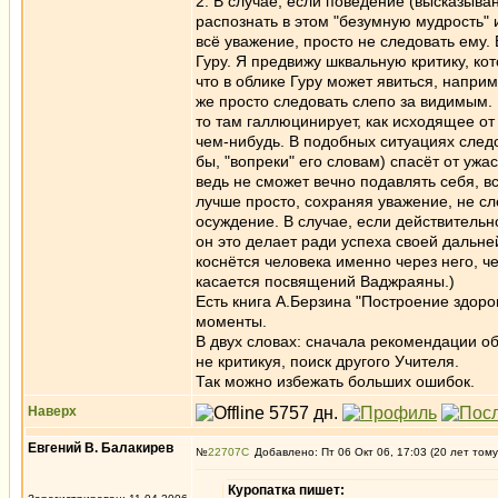
2. В случае, если поведение (высказыван
распознать в этом "безумную мудрость" 
всё уважение, просто не следовать ему.
Гуру. Я предвижу шквальную критику, ко
что в облике Гуру может явиться, напри
же просто следовать слепо за видимым. 
то там галлюцинирует, как исходящее о
чем-нибудь. В подобных ситуациях следо
бы, "вопреки" его словам) спасёт от уж
ведь не сможет вечно подавлять себя, вс
лучше просто, сохраняя уважение, не с
осуждение. В случае, если действительно
он это делает ради успеха своей дальне
коснётся человека именно через него, че
касается посвящений Ваджраяны.)
Есть книга А.Берзина "Построение здор
моменты.
В двух словах: сначала рекомендации о
не критикуя, поиск другого Учителя.
Так можно избежать больших ошибок.
Наверх
Евгений В. Балакирев
№
22707
Добавлено: Пт 06 Окт 06, 17:03 (20 лет тому
Куропатка пишет: