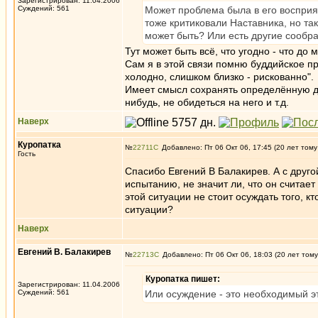
Зарегистрирован: 11.04.2006
Суждений: 561
Может проблема была в его восприя
тоже критиковали Наставника, но так
может быть? Или есть другие сообра
Тут может быть всё, что угодно - что до 
Сам я в этой связи помню буддийское пра
холодно, слишком близко - рискованно".
Имеет смысл сохранять определённую ди
нибудь, не обидеться на него и т.д.
Наверх
Куропатка
№
22711
Добавлено: Пт 06 Окт 06, 17:45 (20 лет тому
Гость
Спасибо Евгений В Балакирев. А с друго
испытанию, не значит ли, что он считае
этой ситуации не стоит осуждать того, 
ситуации?
Наверх
Евгений В. Балакирев
№
22713
Добавлено: Пт 06 Окт 06, 18:03 (20 лет тому
Куропатка пишет:
Зарегистрирован: 11.04.2006
Суждений: 561
Или осуждение - это необходимый э