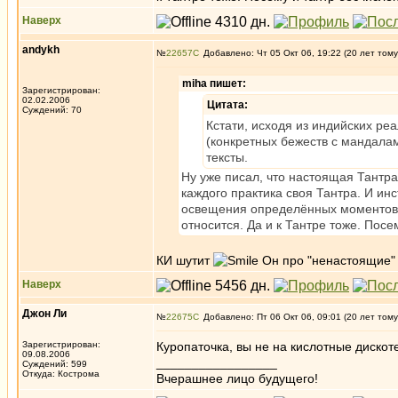
Наверх
andykh
№
22657
Добавлено: Чт 05 Окт 06, 19:22 (20 лет тому
miha пишет:
Зарегистрирован:
02.02.2006
Цитата:
Суждений: 70
Кстати, исходя из индийских ре
(конкретных бежеств с мандалам
тексты.
Ну уже писал, что настоящая Тантра
каждого практика своя Тантра. И ин
освещения определённых моментов и
относится. Да и к Тантре тоже. Пос
КИ шутит
Он про "ненастоящие"
Наверх
Джон Ли
№
22675
Добавлено: Пт 06 Окт 06, 09:01 (20 лет тому
Зарегистрирован:
Куропаточка, вы не на кислотные дискот
09.08.2006
_________________
Суждений: 599
Откуда: Кострома
Вчерашнее лицо будущего!