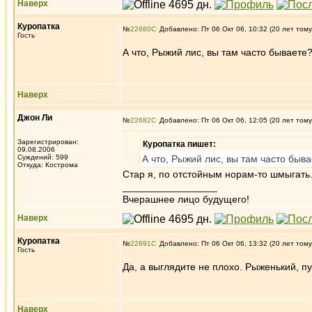
Наверх
Куропатка
№
22680
Добавлено: Пт 06 Окт 06, 10:32 (20 лет тому
Гость
А что, Рыжий лис, вы там часто бываете
Наверх
Джон Ли
№
22682
Добавлено: Пт 06 Окт 06, 12:05 (20 лет тому
Зарегистрирован:
Куропатка пишет:
09.08.2006
Суждений: 599
А что, Рыжий лис, вы там часто быв
Откуда: Кострома
Стар я, по отстойным норам-то шмыгать.
_________________
Вчерашнее лицо будущего!
Наверх
Куропатка
№
22691
Добавлено: Пт 06 Окт 06, 13:32 (20 лет тому
Гость
Да, а выглядите не плохо. Рыженький, 
Наверх