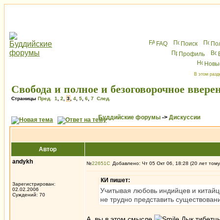
FAQ
Поиск
По
Профиль
Новы
В этом разд
Свобода и полное и безоговорочное ввере
Страницы
Пред.
1
,
2
,
3
,
4
,
5
,
6
,
7
След.
Буддийские форумы
->
Дискуссии
Автор
andykh
№
22651
Добавлено: Чт 05 Окт 06, 18:28 (20 лет тому
КИ пишет:
Зарегистрирован:
02.02.2006
Учитывая любовь индийцев и китайц
Суждений: 70
не трудно представить существовани
А, вы в этом смысле
Дык тибетцы