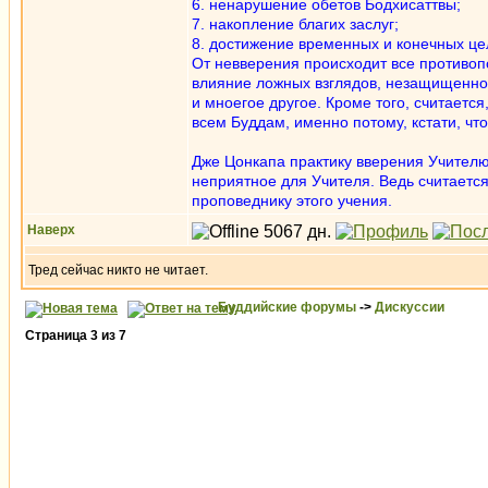
6. ненарушение обетов Бодхисаттвы;
7. накопление благих заслуг;
8. достижение временных и конечных це
От невверения происходит все противоп
влияние ложных взглядов, незащищеннос
и мноегое другое. Кроме того, считаетс
всем Буддам, именно потому, кстати, чт
Дже Цонкапа практику вверения Учителю 
неприятное для Учителя. Ведь считается
проповеднику этого учения.
Наверх
Тред сейчас никто не читает.
Буддийские форумы
->
Дискуссии
Страница
3
из
7