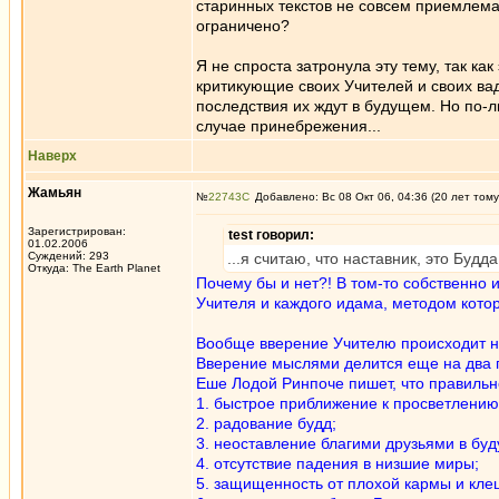
старинных текстов не совсем приемлема
ограничено?
Я не спроста затронула эту тему, так ка
критикующие своих Учителей и своих вад
последствия их ждут в будущем. Но по-л
случае принебрежения...
Наверх
Жамьян
№
22743
Добавлено: Вс 08 Окт 06, 04:36 (20 лет тому
Зарегистрирован:
test говорил:
01.02.2006
Суждений: 293
...я считаю, что наставник, это Будд
Откуда: The Earth Planet
Почему бы и нет?! В том-то собственно 
Учителя и каждого идама, методом кото
Вообще вверение Учителю происходит на
Вверение мыслями делится еще на два п
Еше Лодой Ринпоче пишет, что правильно
1. быстрое приближение к просветлению
2. радование будд;
3. неоставление благими друзьями в бу
4. отсутствие падения в низшие миры;
5. защищенность от плохой кармы и кле