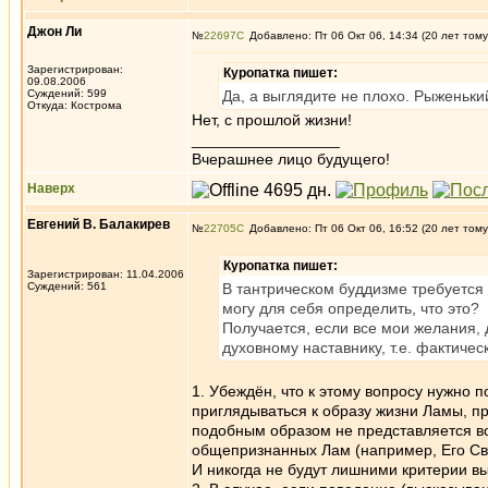
Джон Ли
№
22697
Добавлено: Пт 06 Окт 06, 14:34 (20 лет тому
Зарегистрирован:
Куропатка пишет:
09.08.2006
Суждений: 599
Да, а выглядите не плохо. Рыженьк
Откуда: Кострома
Нет, с прошлой жизни!
_________________
Вчерашнее лицо будущего!
Наверх
Евгений В. Балакирев
№
22705
Добавлено: Пт 06 Окт 06, 16:52 (20 лет тому
Куропатка пишет:
Зарегистрирован: 11.04.2006
Суждений: 561
В тантрическом буддизме требуется 
могу для себя определить, что это?
Получается, если все мои желания, д
духовному наставнику, т.е. фактичес
1. Убеждён, что к этому вопросу нужно
приглядываться к образу жизни Ламы, пр
подобным образом не представляется в
общепризнанных Лам (например, Его Св
И никогда не будут лишними критерии в