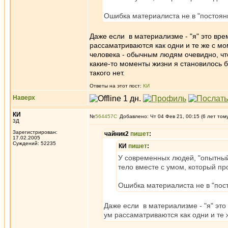
Ошибка материалиста не в "постоян
Даже если в материализме - "я" это вре
рассаматриваются как одни и те же с мо
человека - обычным людям очевидно, что
какие-то моменты жизни я становилось 
такого нет.
Ответы на этот пост:
КИ
Наверх
КИ
№
564457
Добавлено: Чт 04 Фев 21, 00:15 (6 лет том
3Д
Зарегистрирован:
чайник2
пишет
:
17.02.2005
Суждений: 52235
КИ
пишет
:
У современных людей, "опытный 
тело вместе с умом, который пр
Ошибка материалиста не в "пос
Даже если в материализме - "я" это
ум рассаматриваются как одни и те