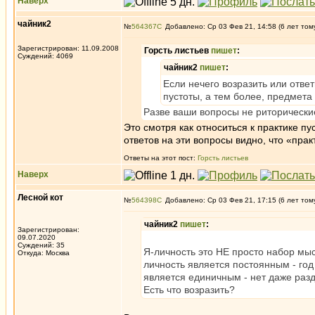
Наверх
чайник2
№
564367
Добавлено: Ср 03 Фев 21, 14:58 (6 лет том
Зарегистрирован: 11.09.2008
Горсть листьев
пишет
:
Суждений: 4069
чайник2
пишет
:
Если нечего возразить или отве
пустоты, а тем более, предмета
Разве ваши вопросы не риторически
Это смотря как относиться к практике пус
ответов на эти вопросы видно, что «прак
Ответы на этот пост:
Горсть листьев
Наверх
Лесной кот
№
564398
Добавлено: Ср 03 Фев 21, 17:15 (6 лет том
чайник2
пишет
:
Зарегистрирован:
09.07.2020
Суждений: 35
Я-личность это НЕ просто набор мы
Откуда: Москва
личность является постоянным - год 
является единичным - нет даже разд
Есть что возразить?