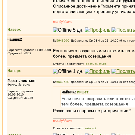
отличается от простого чтения и обдумы
Описанное достижение "момента принят
подготавливающим к тренингу упачара-
_________________
нео-буддист
Наверх
чайник2
№
564359
Добавлено: Ср 03 Фев 21, 14:29 (6 лет том
Зарегистрирован: 11.09.2008
Если нечего возразить или ответить на 
Суждений: 4069
более, предмета созерцания
Ответы на этот пост:
Горсть листьев
Наверх
Горсть листьев
№
564362
Добавлено: Ср 03 Фев 21, 14:41 (6 лет том
Фикус, Историк
Зарегистрирован:
чайник2
пишет
:
10.09.2010
Суждений: 31235
Если нечего возразить или ответить
тем более, предмета созерцания
Разве ваши вопросы не риторические?
_________________
нео-буддист
Ответы на этот пост:
чайник2