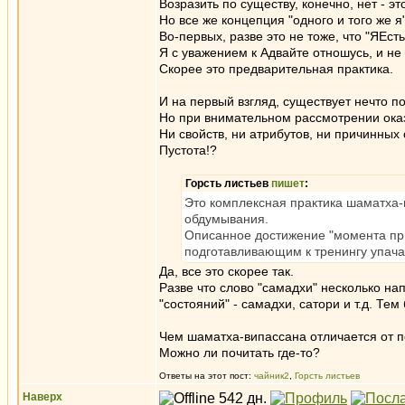
Возразить по существу, конечно, нет - 
Но все же концепция "одного и того же я
Во-первых, разве это не тоже, что "ЯЕст
Я с уважением к Адвайте отношусь, и н
Скорее это предварительная практика.
И на первый взгляд, существует нечто п
Но при внимательном рассмотрении оказы
Ни свойств, ни атрибутов, ни причинных с
Пустота!?
Горсть листьев
пишет
:
Это комплексная практика шаматха-в
обдумывания.
Описанное достижение "момента при
подготавливающим к тренингу упача
Да, все это скорее так.
Разве что слово "самадхи" несколько на
"состояний" - самадхи, сатори и т.д. Тем
Чем шаматха-випассана отличается от п
Можно ли почитать где-то?
Ответы на этот пост:
чайник2
,
Горсть листьев
Наверх