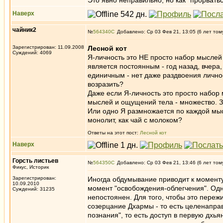
Это явно неправильно, но как "прорватьс
Наверх
чайник2
№
564340
Добавлено: Ср 03 Фев 21, 13:05 (6 лет том
Зарегистрирован: 11.09.2008
Лесной кот
Суждений: 4069
Я-личность это НЕ просто набор мыслей
является постоянным - год назад, вчера, 
единичным - нет даже раздвоения личнос
возразить?
Даже если Я-личность это просто набор 
мыслей и ощущений тела - множество. З
Или одно Я размножается по каждой м
монолит, как чай с молоком?
Ответы на этот пост:
Лесной кот
Наверх
Горсть листьев
№
564350
Добавлено: Ср 03 Фев 21, 13:46 (6 лет том
Фикус, Историк
Зарегистрирован:
Иногда обдумывание приводит к моменту
10.09.2010
момент "освобождения-облегчения". Одна
Суждений: 31235
непостоянен. Для того, чтобы это переж
созерцание Дхармы - то есть целенапра
познания", то есть доступ в первую дхь