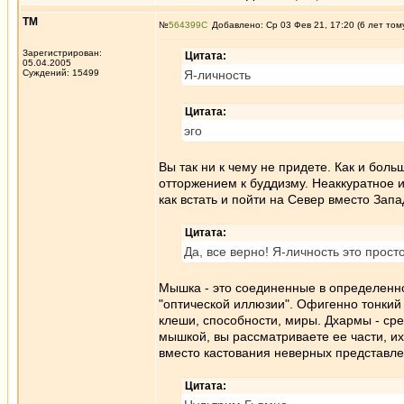
ТМ
№
564399
Добавлено: Ср 03 Фев 21, 17:20 (6 лет том
Зарегистрирован:
Цитата:
05.04.2005
Суждений: 15499
Я-личность
Цитата:
эго
Вы так ни к чему не придете. Как и боль
отторжением к буддизму. Неаккуратное 
как встать и пойти на Север вместо Запа
Цитата:
Да, все верно! Я-личность это про
Мышка - это соединенные в определенном
"оптической иллюзии". Офигенно тонкий в
клеши, способности, миры. Дхармы - сре
мышкой, вы рассматриваете ее части, их
вместо кастования неверных представле
Цитата: