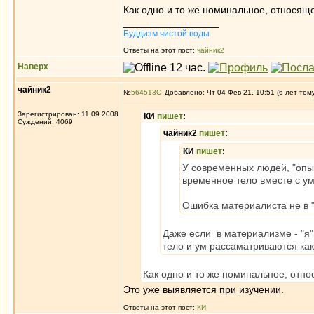
Как одно и то же номинальное, относящ
_________________
Буддизм чистой воды
Ответы на этот пост:
чайник2
Наверх
чайник2
№
564513
Добавлено: Чт 04 Фев 21, 10:51 (6 лет том
Зарегистрирован: 11.09.2008
КИ
пишет
:
Суждений: 4069
чайник2
пишет
:
КИ
пишет
:
У современных людей, "опыт
временное тело вместе с ум
Ошибка материалиста не в "
Даже если в материализме - "я"
тело и ум рассаматриваются как
Как одно и то же номинальное, отн
Это уже выявляется при изучении.
Ответы на этот пост:
КИ