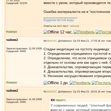
17.02.2005
вместе с умом, который производится те
Суждений: 52235
Ошибка материалиста не в "постоянном 
_________________
Буддизм чистой воды
Ответы на этот пост:
чайник2
Наверх
чайник2
№
564414
Добавлено: Ср 03 Фев 21, 17:53 (6 лет том
Зарегистрирован: 11.09.2008
Стадии медитации на пустоту индивида:
Суждений: 4069
1. Определение отрицаемого пустотой и,
2. Определение, что если отрицаемое сущ
отдельно от основы или как одно с ней, 
3. Доказательства, опровергающие перв
4. Доказательства, опровергающие второ
5. Уяснение несуществования отрицаемо
Наверх
чайник2
№
564422
Добавлено: Ср 03 Фев 21, 18:01 (6 лет том
Зарегистрирован: 11.09.2008
КИ
пишет
:
Суждений: 4069
У современных людей, "опытный факт
вместе с умом, который производитс