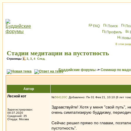
FAQ
Поиск
По
Профиль
Новы
В этом разд
Стадии медитации на пустотность
Страницы
1
,
2
,
3
,
4
След.
Буддийские форумы
->
Семинар по мад
Автор
Лесной кот
№
564120
Добавлено: Пн 01 Фев 21, 10:10 (6 лет том
Здравствуйте! Хотя у меня "свой путь",
Зарегистрирован:
очень симпатизирую буддизму, периодич
09.07.2020
Суждений: 35
Откуда: Москва
Сейчас решил прямо по главам, поэтапн
пустотность".