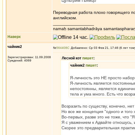
Цультрим Гьямцо
Переводная работа плохо говорящего по
английском.
_________________
namaḥ samantabhadrāya samantaspharaṇ
Наверх
чайник2
№
564408
Добавлено: Ср 03 Фев 21, 17:46 (6 лет том
Зарегистрирован: 11.09.2008
Лесной кот
пишет
:
Суждений: 4069
чайник2
пишет
:
Я-личность это НЕ просто набо
Я-личность является постоянным -
непостоянны, является единичны
тела и ума много. Есть что возр
Возразить по существу, конечно, не
Но все же концепция "одного и того 
Во-первых, разве это не тоже, что "
Я с уважением к Адвайте отношусь,
Скорее это предварительная практи