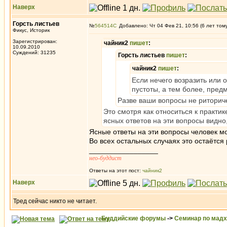
Наверх
Горсть листьев
№
564514
Добавлено: Чт 04 Фев 21, 10:56 (6 лет том
Фикус, Историк
Зарегистрирован:
чайник2
пишет
:
10.09.2010
Суждений: 31235
Горсть листьев
пишет
:
чайник2
пишет
:
Если нечего возразить или 
пустоты, а тем более, пред
Разве ваши вопросы не риторич
Это смотря как относиться к практике
ясных ответов на эти вопросы видно
Ясные ответы на эти вопросы человек мо
Во всех остальных случаях это остаётся
_________________
нео-буддист
Ответы на этот пост:
чайник2
Наверх
Тред сейчас никто не читает.
Буддийские форумы
->
Семинар по мад