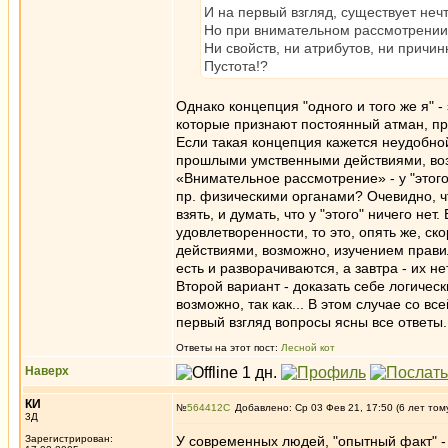
И на первый взгляд, существует неч
Но при внимательном рассмотрении о
Ни свойств, ни атрибутов, ни причин
Пустота!?
Однако концепция "одного и того же я" 
которые признают постоянный атман, пр
Если такая концепция кажется неудобной,
прошлыми умственными действиями, возм
«Внимательное рассмотрение» - у "этого
пр. физическими органами? Очевидно, чт
взять, и думать, что у "этого" ничего н
удовлетворенности, то это, опять же, с
действиями, возможно, изучением правил
есть и разворачиваются, а завтра - их н
Второй вариант - доказать себе логичес
возможно, так как... В этом случае со вс
первый взгляд вопросы ясны все ответы.
Ответы на этот пост:
Лесной кот
Наверх
КИ
№
564412
Добавлено: Ср 03 Фев 21, 17:50 (6 лет том
3Д
Зарегистрирован:
У современных людей, "опытный факт" - 