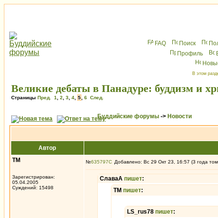
FAQ
Поиск
По
Профиль
Новы
В этом разд
Великие дебаты в Панадуре: буддизм и х
Страницы
Пред.
1
,
2
,
3
,
4
,
5
,
6
След.
Буддийские форумы
->
Новости
Автор
ТМ
№
635797
Добавлено: Вс 29 Окт 23, 16:57 (3 года том
Зарегистрирован:
СлаваА
пишет
:
05.04.2005
Суждений: 15498
ТМ
пишет
:
LS_rus78
пишет
: