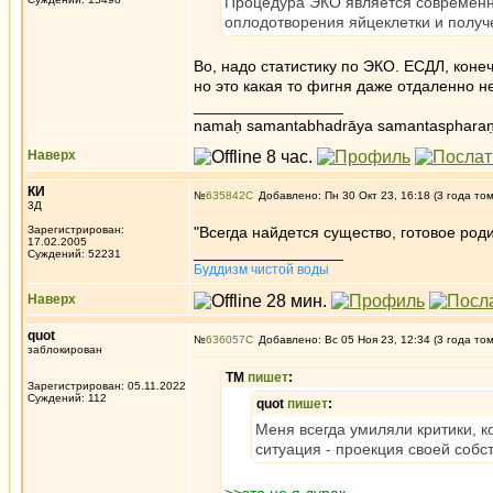
Процедура ЭКО является современн
оплодотворения яйцеклетки и получ
Во, надо статистику по ЭКО. ЕСДЛ, конеч
но это какая то фигня даже отдаленно н
_________________
namaḥ samantabhadrāya samantaspharaṇ
Наверх
КИ
№
635842
Добавлено: Пн 30 Окт 23, 16:18 (3 года то
3Д
Зарегистрирован:
"Всегда найдется существо, готовое роди
17.02.2005
_________________
Суждений: 52231
Буддизм чистой воды
Наверх
quot
№
636057
Добавлено: Вс 05 Ноя 23, 12:34 (3 года то
заблокирован
ТМ
пишет
:
Зарегистрирован: 05.11.2022
Суждений: 112
quot
пишет
:
Меня всегда умиляли критики, 
ситуация - проекция своей собс