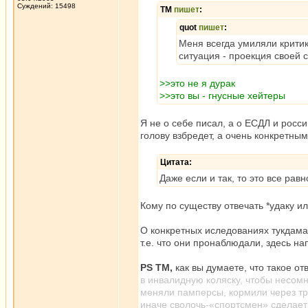
Суждений: 15498
ТМ
пишет
:
quot
пишет
:
Меня всегда умиляли крити
ситуация - проекция своей 
>>это не я дурак
>>это вы - гнусные хейтеры
Я не о себе писал, а о ЕСДЛ и росс
голову взбредет, а очень конкретны
Цитата:
Даже если и так, то это все равн
Кому по существу отвечать *удаку ил
О конкретных иследованиях тукдама
т.е. что они пронаблюдали, здесь на
PS TM,
как вы думаете, что такое о
в инвалидную коляску, чтобы несом
меняли памперсы, кормили через тру
иначе сволочь-«спортсмен» сделает 