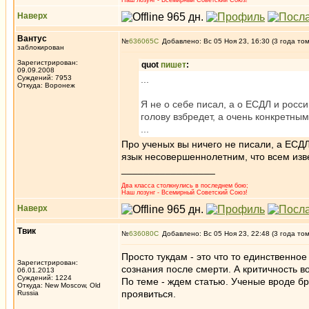
Наш лозунг - Всемирный Советский Союз!
Наверх
Вантус
№
636065
Добавлено: Вс 05 Ноя 23, 16:30 (3 года то
заблокирован
Зарегистрирован:
quot
пишет
:
09.09.2008
Суждений: 7953
...
Откуда: Воронеж
Я не о себе писал, а о ЕСДЛ и росс
голову взбредет, а очень конкретны
...
Про ученых вы ничего не писали, а ЕСДЛ
язык несовершеннолетним, что всем изв
_________________
Два класса столкнулись в последнем бою;
Наш лозунг - Всемирный Советский Союз!
Наверх
Твик
№
636080
Добавлено: Вс 05 Ноя 23, 22:48 (3 года то
Просто тукдам - это что то единственное
Зарегистрирован:
сознания после смерти. А критичность в
06.01.2013
Суждений: 1224
По теме - ждем статью. Ученые вроде б
Откуда: New Moscow, Old
проявиться.
Russia