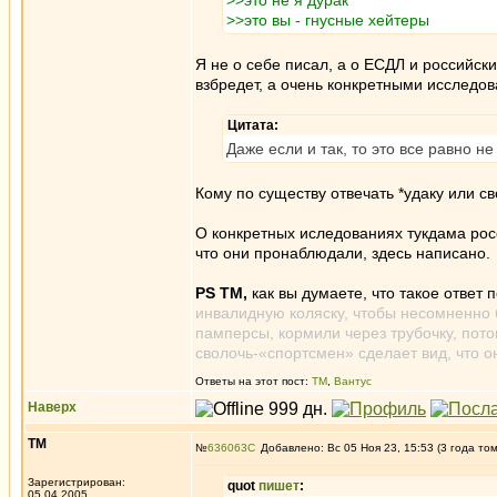
>>это не я дурак
>>это вы - гнусные хейтеры
Я не о себе писал, а о ЕСДЛ и российск
взбредет, а очень конкретными исследо
Цитата:
Даже если и так, то это все равно не
Кому по существу отвечать *удаку или св
О конкретных иследованиях тукдама рос
что они пронаблюдали, здесь написано.
PS TM,
как вы думаете, что такое ответ
инвалидную коляску, чтобы несомненно 
памперсы, кормили через трубочку, пото
сволочь-«спортсмен» сделает вид, что о
Ответы на этот пост:
ТМ
,
Вантус
Наверх
ТМ
№
636063
Добавлено: Вс 05 Ноя 23, 15:53 (3 года то
Зарегистрирован:
quot
пишет
:
05.04.2005