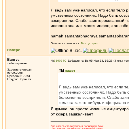
Я ведь вам уже написал, что если тело ра
умственных состояниях. Надо быть совсе
восприняли. Слабо заинтересованный чел
инфоцыгана или может инфоцыган собс
_________________
namaḥ samantabhadrāya samantaspharaṇ
Ответы на этот пост:
Вантус
,
quot
Наверх
Вантус
№
636064
Добавлено: Вс 05 Ноя 23, 16:26 (3 года то
заблокирован
Зарегистрирован:
ТМ
пишет
:
09.09.2008
Суждений: 7953
...
Откуда: Воронеж
Я ведь вам уже написал, что если тел
умственных состояниях. Надо быть с
болезненно восприняли. Слабо заин
коллега какого-нибудь инфоцыгана
Я думаю, он просто излишне акцентуиро
от юзера зашкаливает.
_________________
Два класса столкнулись в последнем бою;