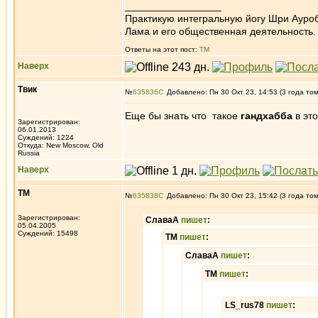
_________________
Практикую интегральную йогу Шри Ауроб
Лама и его общественная деятельность.
Ответы на этот пост:
ТМ
Наверх
Твик
№
635836
Добавлено: Пн 30 Окт 23, 14:53 (3 года то
Еще бы знать что такое
гандхабба
в эт
Зарегистрирован:
06.01.2013
Суждений: 1224
Откуда: New Moscow, Old
Russia
Наверх
ТМ
№
635838
Добавлено: Пн 30 Окт 23, 15:42 (3 года то
Зарегистрирован:
СлаваА
пишет
:
05.04.2005
Суждений: 15498
ТМ
пишет
:
СлаваА
пишет
:
ТМ
пишет
:
LS_rus78
пишет
: