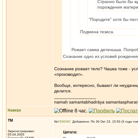
Странно было бы жда
порождения матери
"Породите" хотя бы пес
Подмена тезиса.
Рожает самка детеныша. Попроб
Сознание одно из условий рождения
Сознание рожает тело? Чашка тоже - усл
«производит».
Вообще, интересно, бывают ли неудачные
делится.
_________________
namaḥ samantabhadrāya samantaspharaṇ
Наверх
ТМ
№
635839
Добавлено: Пн 30 Окт 23, 15:50 (3 года то
Зарегистрирован:
Цитата:
05.04.2005
Суждений: 15498