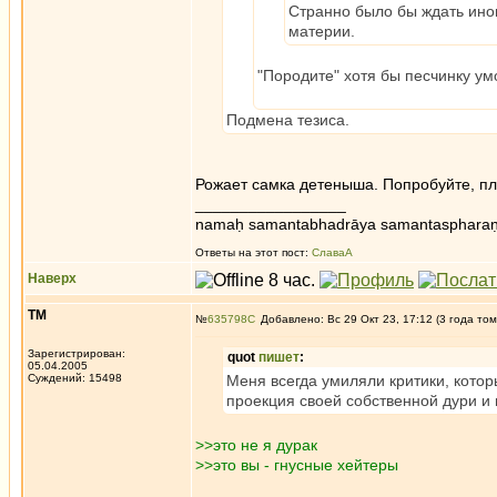
Странно было бы ждать иног
материи.
"Породите" хотя бы песчинку ум
Подмена тезиса.
Рожает самка детеныша. Попробуйте, пл
_________________
namaḥ samantabhadrāya samantaspharaṇ
Ответы на этот пост:
СлаваА
Наверх
ТМ
№
635798
Добавлено: Вс 29 Окт 23, 17:12 (3 года том
Зарегистрирован:
quot
пишет
:
05.04.2005
Суждений: 15498
Меня всегда умиляли критики, кото
проекция своей собственной дури и 
>>это не я дурак
>>это вы - гнусные хейтеры