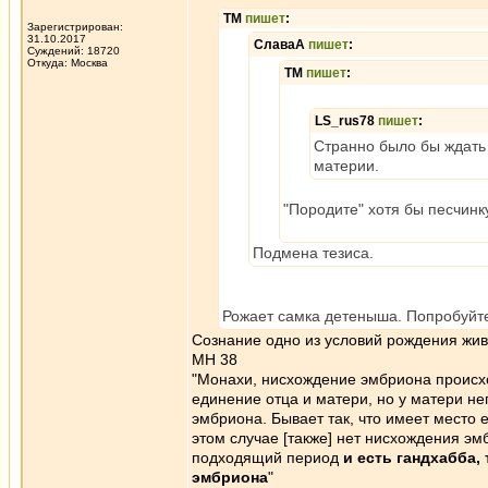
ТМ
пишет
:
Зарегистрирован:
31.10.2017
СлаваА
пишет
:
Суждений: 18720
Откуда: Москва
ТМ
пишет
:
LS_rus78
пишет
:
Странно было бы ждать 
материи.
"Породите" хотя бы песчинк
Подмена тезиса.
Рожает самка детеныша. Попробуйте
Сознание одно из условий рождения жив
МН 38
"Монахи, нисхождение эмбриона происхо
единение отца и матери, но у матери н
эмбриона. Бывает так, что имеет место 
этом случае [также] нет нисхождения эм
подходящий период
и есть гандхабба,
эмбриона
"