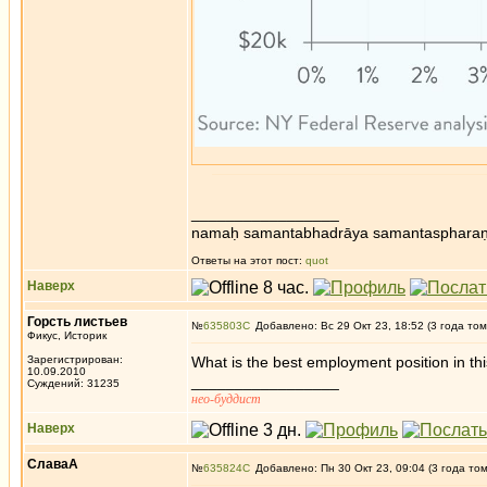
_________________
namaḥ samantabhadrāya samantaspharaṇ
Ответы на этот пост:
quot
Наверх
Горсть листьев
№
635803
Добавлено: Вс 29 Окт 23, 18:52 (3 года том
Фикус, Историк
Зарегистрирован:
What is the best employment position in thi
10.09.2010
_________________
Суждений: 31235
нео-буддист
Наверх
СлаваА
№
635824
Добавлено: Пн 30 Окт 23, 09:04 (3 года то