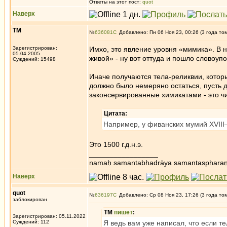
Ответы на этот пост:
quot
Наверх
ТМ
№
636081
Добавлено: Пн 06 Ноя 23, 00:26 (3 года то
Зарегистрирован:
Имхо, это явление уровня «мимика». В 
05.04.2005
живой» - ну вот оттуда и пошло словоуп
Суждений: 15498
Иначе получаются тела-реликвии, которы
должно было немеряно остаться, пусть 
законсервированные химикатами - это чи
Цитата:
Например, у фиванских мумий XVIII
Это 1500 г.д.н.э.
_________________
namaḥ samantabhadrāya samantaspharaṇ
Наверх
quot
№
636197
Добавлено: Ср 08 Ноя 23, 17:26 (3 года то
заблокирован
ТМ
пишет
:
Зарегистрирован: 05.11.2022
Суждений: 112
Я ведь вам уже написал, что если тел