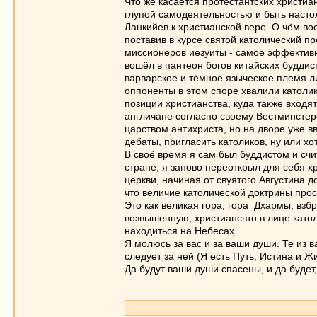
Что же касается протестантских христиа
глупой самодеятельностью и быть наст
Ланкийев к христианской вере. О чём во
поставив в курсе святой католический п
миссионеров иезуиты - самое эффективн
вошёл в пантеон богов китайских буддис
варварское и тёмное языческое племя лик
оппоненты в этом споре хвалили католик
позиции христианства, куда также входят
англичане согласно своему Вестминстер
царством антихриста, но на дворе уже в
дебаты, пригласить католиков, ну или хо
В своё время я сам был буддистом и сч
стране, я заново переоткрыл для себя хр
церкви, начиная от свуятого Августина 
что величие католической доктрины прос
Это как великая гора, гора Дхармы, взб
возвышенную, христиансвто в лице катол
находиться на Небесах.
Я молюсь за вас и за ваши души. Те из в
следует за ней (Я есть Путь, Истина и Ж
Да будут ваши души спасены, и да будет