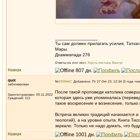
_________________
Ты сам должен прилагать усилия, Татхаг
Мары.
Дхаммапада 276
Ответы на этот пост:
Горсть листьев
,
Вантус
Наверх
quot
№
635694
Добавлено: Пт 27 Окт 23, 12:34 (3 года том
заблокирован
После такой проповеди католика соверш
Зарегистрирован: 05.11.2022
которая здесь уже упоминалась (переведе
Суждений: 112
такое воскресение и вознесение, только
Встреча великих традиций начинается и 
теологий), а на уровне опыта. Книга Тис
зеркало. Только не надо думать, что будд
Наверх