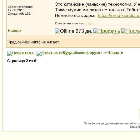
Это китайские (чаньские) технологии. У 
Зарегистрирован:
Такие мумии имеются не только в Тибете
12.08.2013
Суждений: 131
Немного есть здесь:
https://en.wikipedia
Ответы на этот пост:
quot
Наверх
Тред сейчас никто не читает.
Буддийские форумы
->
Новости
Страница
2
из
6
За информацию, размещённую на сайте пол
Мощь пх