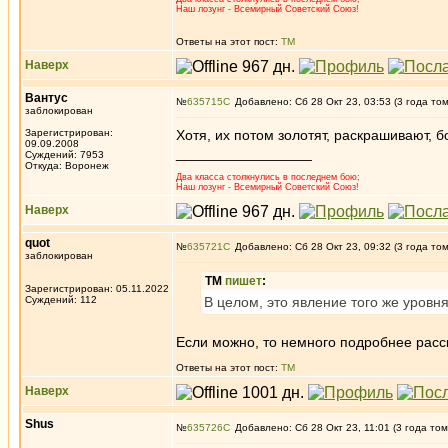
Наш лозунг - Всемирный Советский Союз!
Ответы на этот пост:
ТМ
Наверх
Вантус
№
635715
Добавлено: Сб 28 Окт 23, 03:53 (3 года то
заблокирован
Зарегистрирован:
Хотя, их потом золотят, раскрашивают, 
09.09.2008
_________________
Суждений: 7953
Откуда: Воронеж
Два класса столкнулись в последнем бою;
Наш лозунг - Всемирный Советский Союз!
Наверх
quot
№
635721
Добавлено: Сб 28 Окт 23, 09:32 (3 года то
заблокирован
ТМ
пишет
:
Зарегистрирован: 05.11.2022
Суждений: 112
В целом, это явление того же уровн
Если можно, то немного подробнее расск
Ответы на этот пост:
ТМ
Наверх
Shus
№
635726
Добавлено: Сб 28 Окт 23, 11:01 (3 года том