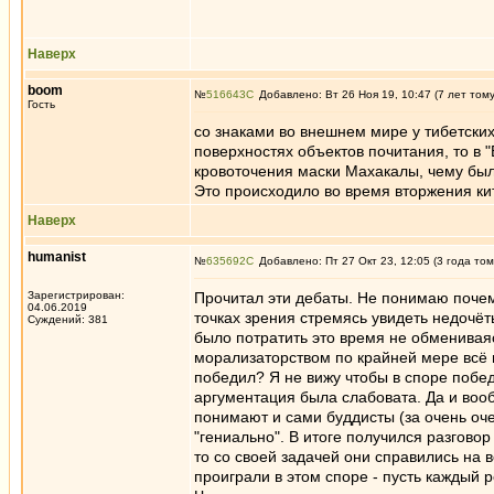
Наверх
boom
№
516643
Добавлено: Вт 26 Ноя 19, 10:47 (7 лет том
Гость
со знаками во внешнем мире у тибетских
поверхностях объектов почитания, то в 
кровоточения маски Махакалы, чему были
Это происходило во время вторжения кит
Наверх
humanist
№
635692
Добавлено: Пт 27 Окт 23, 12:05 (3 года том
Зарегистрирован:
Прочитал эти дебаты. Не понимаю почему
04.06.2019
точках зрения стремясь увидеть недочё
Суждений: 381
было потратить это время не обмениваяс
морализаторством по крайней мере всё 
победил? Я не вижу чтобы в споре побед
аргументация была слабовата. Да и вооб
понимают и сами буддисты (за очень оч
"гениально". В итоге получился разгово
то со своей задачей они справились на 
проиграли в этом споре - пусть каждый 