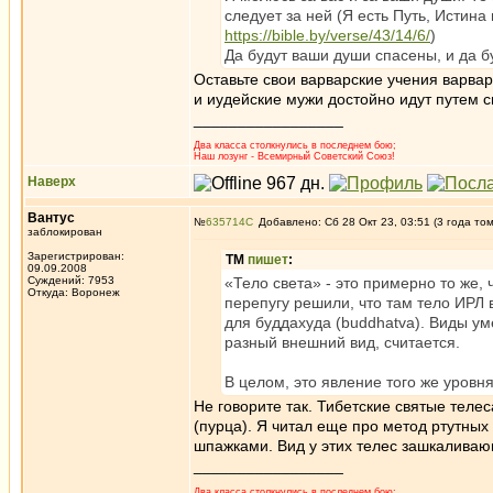
следует за ней (Я есть Путь, Истина
https://bible.by/verse/43/14/6/
)
Да будут ваши души спасены, и да б
Оставьте свои варварские учения варвар
и иудейские мужи достойно идут путем с
_________________
Два класса столкнулись в последнем бою;
Наш лозунг - Всемирный Советский Союз!
Наверх
Вантус
№
635714
Добавлено: Сб 28 Окт 23, 03:51 (3 года то
заблокирован
Зарегистрирован:
ТМ
пишет
:
09.09.2008
Суждений: 7953
«Тело света» - это примерно то же, 
Откуда: Воронеж
перепугу решили, что там тело ИРЛ 
для буддахуда (buddhatva). Виды уме
разный внешний вид, считается.
В целом, это явление того же уровн
Не говорите так. Тибетские святые тел
(пурца). Я читал еще про метод ртутных 
шпажками. Вид у этих телес зашкалива
_________________
Два класса столкнулись в последнем бою;