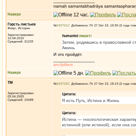
_________________
namaḥ samantabhadrāya samantaspharaṇ
Наверх
Горсть листьев
№
635701
Добавлено: Пт 27 Окт 23, 16:50 (3 года том
Фикус, Историк
Зарегистрирован:
humanist
пишет
:
10.09.2010
Суждений: 31235
Затем, родившись в православной стр
Аминь
И это пройдёт.
_________________
нео-буддист
Наверх
ТМ
№
635705
Добавлено: Пт 27 Окт 23, 18:15 (3 года том
Зарегистрирован:
Цитата:
05.04.2005
Суждений: 15499
Я есть Путь, Истина и Жизнь
Цитата:
И́стина — гносеологическая характ
истинной (или истиной), если она с