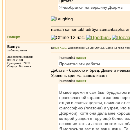
Цитата:
>>взобрался на вершину Дхармы
_________________
namaḥ samantabhadrāya samantaspharaṇ
Наверх
Вантус
№
635713
Добавлено: Сб 28 Окт 23, 03:46 (3 года то
заблокирован
Зарегистрирован:
humanist
пишет
:
09.09.2008
Суждений: 7953
Прочитал эти дебаты. ...
Откуда: Воронеж
Дебаты - барахло и бред. Дикие и неве
Уровень кринжа зашкаливает.
humanist
пишет
:
В своё время я сам был буддистом 
православной стране, я заново пере
отцов и святых церкви, начиная от с
философию (платона) и узрел, что 
Дхармой), хотя она дала мне хороши
которой увидел я гору ещё более ве
оснвание хоть и лежит на земных об
Я молюсь за вас и за ваши души. Те 