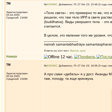
ТМ
№
635698
Добавлено: Пт 27 Окт 23, 15:48 (3 года том
Зарегистрирован:
«Тело света» - это примерно то же, что 
05.04.2005
решили, что там тело ИРЛ в свете раств
Суждений: 15499
(buddhatva). Виды умершего тела - это в
считается.
В целом, это явление того же уровня, ч
_________________
namaḥ samantabhadrāya samantaspharaṇ
Ответы на этот пост:
Вантус
,
quot
Наверх
ТМ
№
635699
Добавлено: Пт 27 Окт 23, 16:08 (3 года том
Зарегистрирован:
А про сами «дебаты» я у дост. Ананды М
05.04.2005
там, походу, та еще кринжуха.
Суждений: 15499