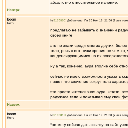
абсолютно относительное явление.
Наверх
boom
№
516580
Добавлено: Пн 25 Ноя 19, 21:56 (7 лет том
Гость
предлагаю не забывать о значении радуж
своей книге
это не знаки среди многих других, более
тело, речь с его точки зрения не чем-то
конденсирующимися на их поверхностях
ну а так, конечно, аура вполне себе отн
сейчас не имею возможности указать ссы
пишет, что свечение вокруг тела характе
это просто интенсивная аура, кстати, вс
радужное тело и показывал ему свои фо
Наверх
boom
№
516581
Добавлено: Пн 25 Ноя 19, 21:58 (7 лет том
Гость
*не могу сейчас дать ссылку на сайт уч