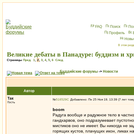
FAQ
Поиск
По
Профиль
Новы
В этом разд
Великие дебаты в Панадуре: буддизм и х
Страницы
Пред.
1
,
2
,
3
,
4
,
5
,
6
След.
Буддийские форумы
->
Новости
Автор
Так
№
516529
Добавлено: Пн 25 Ноя 19, 13:39 (7 лет том
Гость
boom
Радуга вообще и радужное тело в частно
гандхарвов, оно подразумевает пустотнос
мистиков оно не имеет. Вы никогда не за
горящих кустов, плачущих икон, ликах н