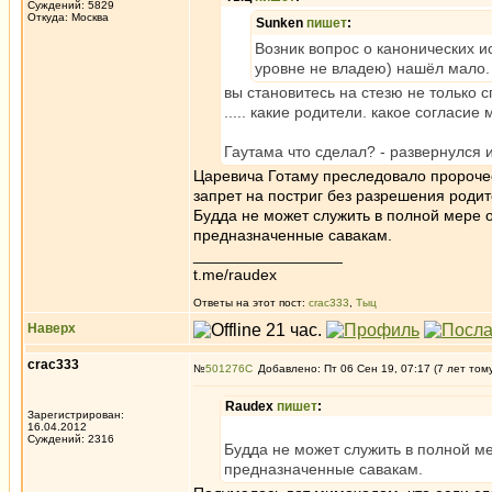
Суждений: 5829
Откуда: Москва
Sunken
пишет
:
Возник вопрос о канонических и
уровне не владею) нашёл мало.
вы становитесь на стезю не только 
..... какие родители. какое согласие 
Гаутама что сделал? - развернулся 
Царевича Готаму преследовало пророчест
запрет на постриг без разрешения родит
Будда не может служить в полной мере 
предназначенные савакам.
_________________
t.me/raudex
Ответы на этот пост:
crac333
,
Тыц
Наверх
crac333
№
501276
Добавлено: Пт 06 Сен 19, 07:17 (7 лет том
Raudex
пишет
:
Зарегистрирован:
16.04.2012
Суждений: 2316
Будда не может служить в полной м
предназначенные савакам.