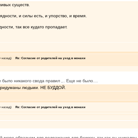
живых существ.
ядности, и силы есть, и упорство, и время.
дности, так все кудато пропадает.
у назад)
Re: Согласие от родителей на уход в монахи
 было никакого свода правил ,.. Еще не было....
а придуманы людьми. НЕ БУДДОЙ.
у назад)
Re: Согласие от родителей на уход в монахи
ой мере образцом для подражания для бхиккху, так как он уникале