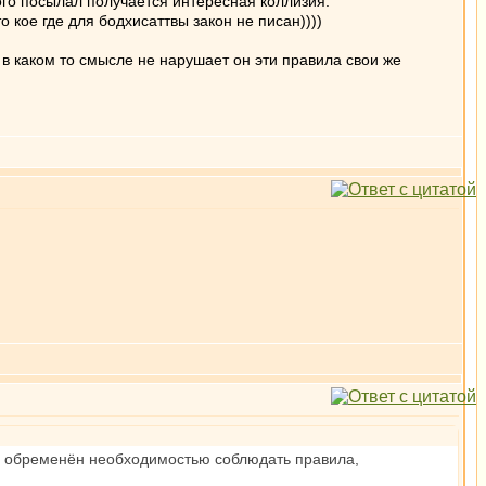
ого посылал получается интересная коллизия.
о кое где для бодхисаттвы закон не писан))))
ть в каком то смысле не нарушает он эти правила свои же
не обременён необходимостью соблюдать правила,