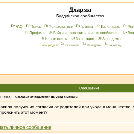
Дхарма
Буддийское сообщество
FAQ
Поиск
Пользователи
Группы
Календарь
Peг
Профиль
Войти и проверить личные сообщения
Вхo
Новые посты
За сегодня
За неделю
В этом разделе:
За сегодня
За неделю
За месяц
Сообщение
у назад)
Согласие от родителей на уход в монахи
равила получения согласия от родителей при уходе в монашество, 
прояснить этот момент?