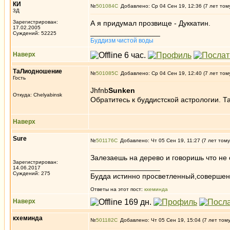
КИ
№
501084
Добавлено: Ср 04 Сен 19, 12:36 (7 лет том
3Д
Зарегистрирован:
А я придумал прозвище - Дуккатин.
17.02.2005
_________________
Суждений: 52225
Буддизм чистой воды
Наверх
ТаЛиодношение
№
501085
Добавлено: Ср 04 Сен 19, 12:40 (7 лет том
Гость
Jhfnb
Sunken
Откуда: Chelyabinsk
Обратитесь к буддистской астрологии. Т
Наверх
Sure
№
501176
Добавлено: Чт 05 Сен 19, 11:27 (7 лет тому
Залезаешь на дерево и говоришь что не
Зарегистрирован:
_________________
14.06.2017
Суждений: 275
Будда истинно просветленный,совершен
Ответы на этот пост:
кхеминда
Наверх
кхеминда
№
501182
Добавлено: Чт 05 Сен 19, 15:04 (7 лет том