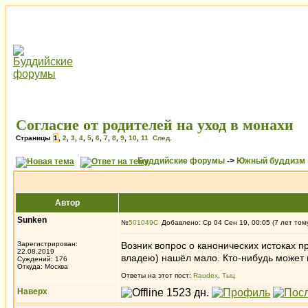
Согласие от родителей на уход в монахи
Страницы
1
,
2
,
3
,
4
,
5
,
6
,
7
,
8
,
9
,
10
,
11
След.
Буддийские форумы
->
Южный буддизм
Автор
Sunken
№
501049
Добавлено: Ср 04 Сен 19, 00:05 (7 лет том
Зарегистрирован:
Возник вопрос о канонических истоках п
22.08.2019
владею) нашёл мало. Кто-нибудь может 
Суждений: 176
Откуда: Москва
Ответы на этот пост:
Raudex
,
Тыц
Наверх