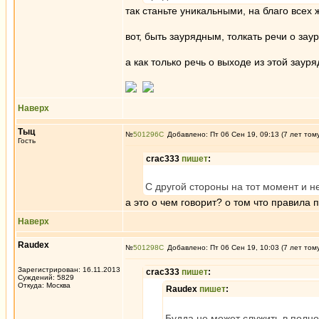
так станьте уникальными, на благо всех 
вот, быть заурядным, толкать речи о заур
а как только речь о выходе из этой зауря
Наверх
Тыц
№
501296
Добавлено: Пт 06 Сен 19, 09:13 (7 лет том
Гость
crac333
пишет
:
С другой стороны на тот момент и не
а это о чем говорит? о том что правил
Наверх
Raudex
№
501298
Добавлено: Пт 06 Сен 19, 10:03 (7 лет том
Зарегистрирован: 16.11.2013
crac333
пишет
:
Суждений: 5829
Откуда: Москва
Raudex
пишет
:
Будда не может служить в полн