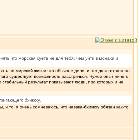
онять что морская суета не для тебя, чем уйти в монахи и
овать по мирской жизни это обычное дело, и это даже отражено
благо существует возможность расстричься. Чужой опыт ничего
сто стабильный результат показывают люди, про которых и не
ригающего бхиккху.
ы, и то, я очень сомневаюсь, что навака-бхиккху обязан как-то