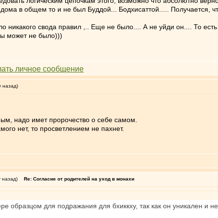
едовать логическим цепочкам этого, возможно что абсолютно верн
дома в общем то и не был Буддой... Бодхисаттой..... Получается, чт
о никакого свода правил ,.. Еще не было.... А не уйди он.... То ес
 ы может не было)))
у назад)
ным, надо имет пророчество о себе самом.
мого нет, то просветлением не пахнет.
у назад)
Re: Согласие от родителей на уход в монахи
ере образцом для подражания для бхиккху, так как он уникален и 