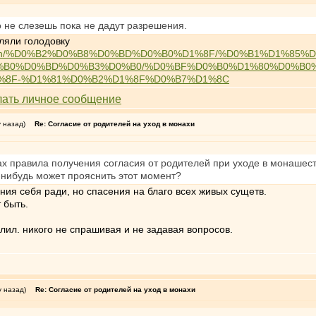
 не слезешь пока не дадут разрешения.
ляли голодовку
i/palicanon/%D0%B2%D0%B8%D0%BD%D0%B0%D1%8F/%D0%B1%D1%
%B0%D0%BD%D0%B3%D0%B0/%D0%BF%D0%B0%D1%80%D0%B0
%8F-%D1%81%D0%B2%D1%8F%D0%B7%D1%8C
у назад)
Re: Согласие от родителей на уход в монахи
ах правила получения согласия от родителей при уходе в монашест
-нибудь может прояснить этот момент?
ения себя ради, но спасения на благо всех живых сущетв.
т быть.
алил. никого не спрашивая и не задавая вопросов.
у назад)
Re: Согласие от родителей на уход в монахи