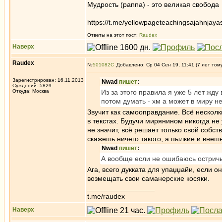
Мудрость (panna) - это великая свобода
https://t.me/yellowpageteachingsajahnjaya
Ответы на этот пост:
Raudex
Наверх
Raudex
№
501082
Добавлено: Ср 04 Сен 19, 11:41 (7 лет том
Зарегистрирован: 16.11.2013
Nwad
пишет
:
Суждений: 5829
Откуда: Москва
Из за этого правила я уже 5 лет жду
потом думать - хм а может в миру не
Звучит как самооправдание. Всё несколк
в текстах. Будучи мирянином никогда не
не значит, всё решает только свой собст
скажешь ничего такого, а пылкие и внеш
Nwad
пишет
:
А вообще если не ошибаюсь остричь
Ага, всего дукката для упаџџайи, если он
возмещать свои саманерские косяки.
_________________
t.me/raudex
Наверх