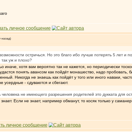
saro
у назад)
 возможности остричься. Но это благо ибо лучше потерять 5 лет и п
 так уж и плохо?
ьо иначе, хотя вам вероятно так не кажется, но периодически тоск
 удастся понять авансом как пойдёт монашество, надо пробовать, 
венный. Никогда не знаешь как пойдёт у того или иного наваки, ча
не усердные - сдуваются и сбегают.
 человека не имеющего разрешения родителей это дукката для ост
 знает. Если не знает, например обманут, то косяк только у саманер