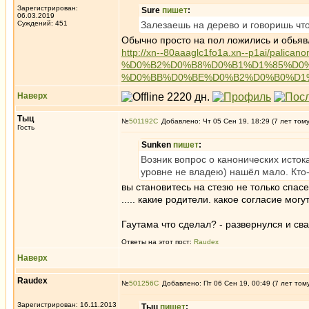
Зарегистрирован:
Sure
пишет
:
06.03.2019
Суждений: 451
Залезаешь на дерево и говоришь что
Обычно просто на пол ложились и обьяв
http://xn--80aaaglc1fo1a.xn--p1a
%D0%B2%D0%B8%D0%B1%D1%85%D0
%D0%BB%D0%BE%D0%B2%D0%B0%D1
Наверх
Тыц
№
501192
Добавлено: Чт 05 Сен 19, 18:29 (7 лет том
Гость
Sunken
пишет
:
Возник вопрос о канонических исток
уровне не владею) нашёл мало. Кто
вы становитесь на стезю не только спас
..... какие родители. какое согласие могу
Гаутама что сделал? - развернулся и св
Ответы на этот пост:
Raudex
Наверх
Raudex
№
501256
Добавлено: Пт 06 Сен 19, 00:49 (7 лет том
Зарегистрирован: 16.11.2013
Тыц
пишет
: