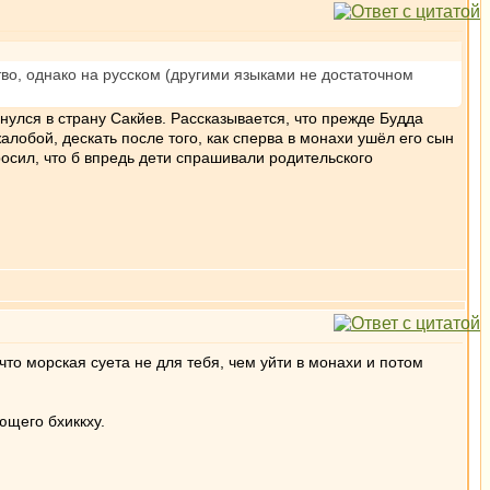
во, однако на русском (другими языками не достаточном
рнулся в страну Сакйев. Рассказывается, что прежде Будда
лобой, дескать после того, как сперва в монахи ушёл его сын
росил, что б впредь дети спрашивали родительского
 что морская суета не для тебя, чем уйти в монахи и потом
ющего бхиккху.