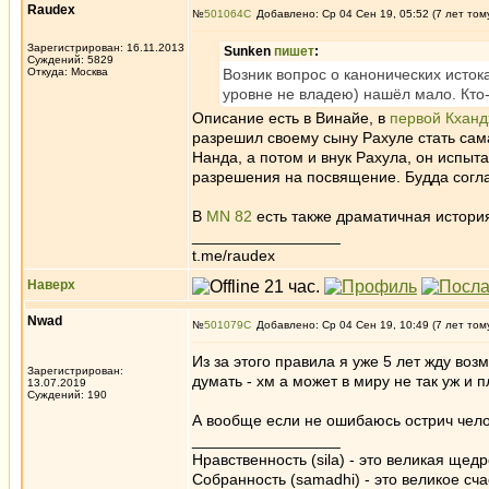
Raudex
№
501064
Добавлено: Ср 04 Сен 19, 05:52 (7 лет том
Зарегистрирован: 16.11.2013
Sunken
пишет
:
Суждений: 5829
Откуда: Москва
Возник вопрос о канонических исток
уровне не владею) нашёл мало. Кто
Описание есть в Винайе, в
первой Кханд
разрешил своему сыну Рахуле стать сама
Нанда, а потом и внук Рахула, он испыт
разрешения на посвящение. Будда согла
В
MN 82
есть также драматичная истори
_________________
t.me/raudex
Наверх
Nwad
№
501079
Добавлено: Ср 04 Сен 19, 10:49 (7 лет том
Из за этого правила я уже 5 лет жду воз
Зарегистрирован:
думать - хм а может в миру не так уж и 
13.07.2019
Суждений: 190
А вообще если не ошибаюсь острич чело
_________________
Нравственность (sila) - это великая щедр
Собранность (samadhi) - это великое сча