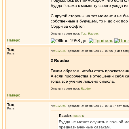
Подумалось вот мимоходом, что если сл
Будда Готама к моменту своего ухода из 
С другой стороны на тот момент и не был
собственные в будущем, то и до сих пор
Сорри за оффтоп
Ответы на этот пост:
Тыц
,
Raudex
Наверх
Тыц
№
501293
Добавлено: Пт 06 Сен 19, 09:05 (7 лет том
Гость
2 Roudex
Таким образом, чтобы стать просветлен
А если пророчества в отношении себя са
тогда все учение лишено смысла.
Ответы на этот пост:
Raudex
Наверх
Тыц
№
501295
Добавлено: Пт 06 Сен 19, 09:11 (7 лет том
Гость
Raudex
пишет
:
Будда не может служить в полной м
предназначенные савакам.