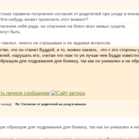
стоках правила получения согласия от родителей при уходе в мона
 Кто-нибудь может прояснить этот момент?
спасения себя ради, но спасения на благо всех живых сущетв.
могут быть.
и свалил. никого не спрашивая и не задавая вопросов.
во, что он станет Буддой, и то, можно сказать , что с его сторон
елей, нарушать его, считая что нам то уж лучше чем Будде известн
образцом для подражания для бхиккху, так как он уникален и не 
у назад)
Re: Согласие от родителей на уход в монахи
ере образцом для подражания для бхиккху, так как он уникален и 