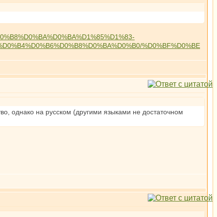
85%D0%B8%D0%BA%D0%BA%D1%85%D1%83-
%D0%B4%D0%B6%D0%B8%D0%BA%D0%B0/%D0%BF%D0%BE
во, однако на русском (другими языками не достаточном