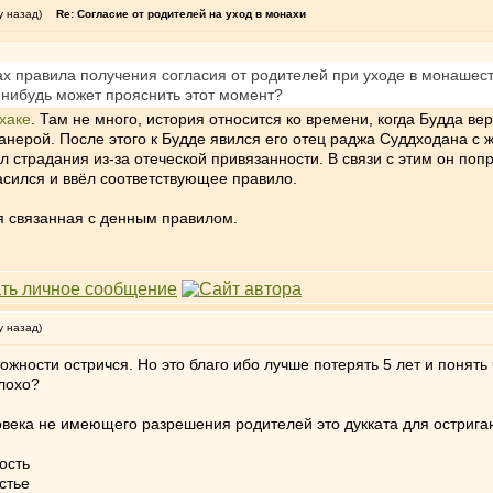
у назад)
Re: Согласие от родителей на уход в монахи
ах правила получения согласия от родителей при уходе в монашест
-нибудь может прояснить этот момент?
хаке
. Там не много, история относится ко времени, когда Будда ве
нерой. После этого к Будде явился его отец раджа Суддходана с жа
ал страдания из-за отеческой привязанности. В связи с этим он поп
сился и ввёл соответствующее правило.
я связанная с денным правилом.
у назад)
можности остричся. Но это благо ибо лучше потерять 5 лет и понять
плохо?
века не имеющего разрешения родителей это дукката для острига
ость
стье