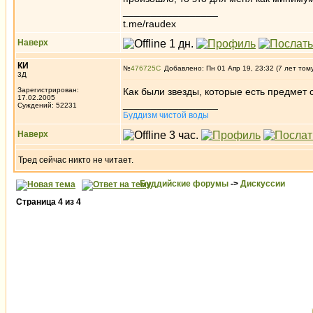
_________________
t.me/raudex
Наверх
КИ
№
476725
Добавлено: Пн 01 Апр 19, 23:32 (7 лет том
3Д
Зарегистрирован:
Как были звезды, которые есть предмет
17.02.2005
_________________
Суждений: 52231
Буддизм чистой воды
Наверх
Тред сейчас никто не читает.
Буддийские форумы
->
Дискуссии
Страница
4
из
4