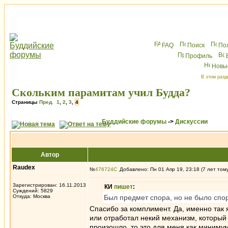
FAQ
Поиск
По
Профиль
Новы
В этом разд
Скольким парамитам учил Будда?
Страницы
Пред.
1
,
2
,
3
,
4
Буддийские форумы
->
Дискуссии
Автор
Raudex
№
476724
Добавлено: Пн 01 Апр 19, 23:18 (7 лет том
Зарегистрирован: 16.11.2013
КИ
пишет
:
Суждений: 5829
Откуда: Москва
Был предмет спора, но не было спо
Спасибо за комплимент. Да, именно так я
или отработал некий механизм, который 
произошло, то это для меня как миниму