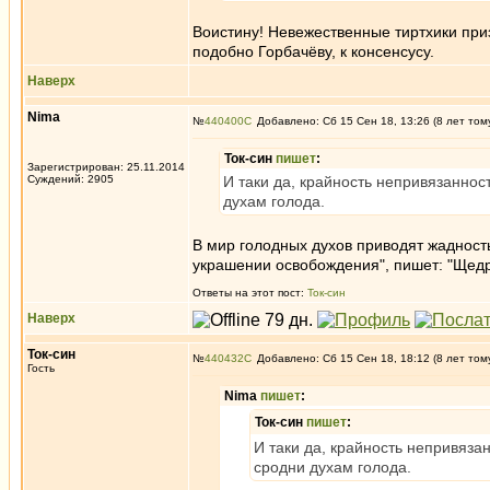
Воистину! Невежественные тиртхики при
подобно Горбачёву, к консенсусу.
Наверх
Nima
№
440400
Добавлено: Сб 15 Сен 18, 13:26 (8 лет том
Ток-син
пишет
:
Зарегистрирован: 25.11.2014
Суждений: 2905
И таки да, крайность непривязаннос
духам голода.
В мир голодных духов приводят жадност
украшении освобождения", пишет: "Щедр
Ответы на этот пост:
Ток-син
Наверх
Ток-син
№
440432
Добавлено: Сб 15 Сен 18, 18:12 (8 лет том
Гость
Nima
пишет
:
Ток-син
пишет
:
И таки да, крайность непривяза
сродни духам голода.