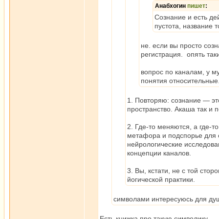
Анабхогин
пишет
:
Сознание и есть де
пустота, название то
не. если вы просто созн
регистрация. опять таки
вопрос по каналам, у м
понятия относительные
1. Повторяю: сознание — это
пространство. Акаша так и 
2. Где-то меняются, а где-т
метафора и подспорье для 
нейрологические исследова
концепции каналов.
3. Вы, кстати, не с той сто
йогической практики.
символами интересуюсь для ду
Есть книжка про такую символику —