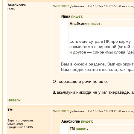
Анабхогин
№
440390
Добавлено: Сб 15 Сен 18, 01:53 (8 лет том
Гость
Nima
пишет
:
Анабхогин
пишет
:
Есть ещё сутра в ПК про карму. 
совместима с нирваной (читай: а
и другое — синонимы слова "дей
Вам в южном разделе, Эмпириокрити
Вам неоднократно отвечали, как пра
О тхераваде и речи не шло.
Шакьямуни никогда не учил тхераваде, а
Наверх
ТМ
№
440391
Добавлено: Сб 15 Сен 18, 03:28 (8 лет том
Зарегистрирован:
Анабхогин
пишет
:
05.04.2005
Суждений: 15495
ТМ
пишет
: