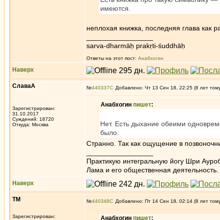
имеются.
неплохая книжка, последняя глава как 
_________________
sarva-dharmāḥ prakṛti-śuddhāḥ
Ответы на этот пост:
Анабхогин
Наверх
СлаваА
№
440337
Добавлено: Чт 13 Сен 18, 22:25 (8 лет том
Анабхогин
пишет
:
Зарегистрирован:
31.10.2017
Суждений: 18720
Нет. Есть дыхание обеими одноврем
Откуда: Москва
было.
Странно. Так как ощущение в позвоночни
_________________
Практикую интегральную йогу Шри Ауроб
Лама и его общественная деятельность.
Наверх
ТМ
№
440348
Добавлено: Пт 14 Сен 18, 02:14 (8 лет том
Зарегистрирован:
Анабхогин
пишет
: