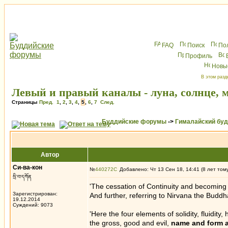
FAQ
Поиск
По
Профиль
Новы
В этом разд
Левый и правый каналы - луна, солнце, 
Страницы
Пред.
1
,
2
,
3
,
4
,
5
,
6
,
7
След.
Буддийские форумы
->
Гималайский бу
Автор
Си-ва-кон
№
440272
Добавлено: Чт 13 Сен 18, 14:41 (8 лет том
སྲི་བ་དཀོན
'The cessation of Continuity and becoming
Зарегистрирован:
And further, referring to Nirvana the Buddh
19.12.2014
Суждений: 9073
'Here the four elements of solidity, fluidit
the gross, good and evil,
name and form a