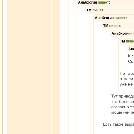
Анабхогин
пишет
:
ТМ
пишет
:
Анабхогин
пишет
:
ТМ
пишет
:
Анабхогин
п
ТМ
пиш
Ан
К 
Со
Нет аб
относи
уже не
Тут приводи
т. к. боль
согласно э
мошенниче
Есть такое выра