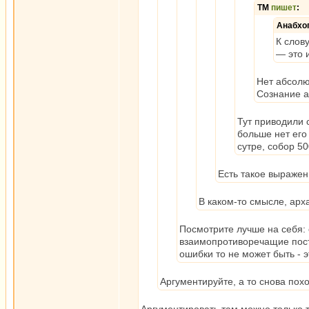
ТМ
пишет
:
Анабхо
К слов
— это и
Нет абсолю
Сознание ар
Тут приводили с
больше нет его
сутре, собор 5
Есть такое выражени
В каком-то смысле, арх
Посмотрите лучше на себя: 
взаимопротиворечащие пост
ошибки то не может быть - э
Аргументируйте, а то снова похо