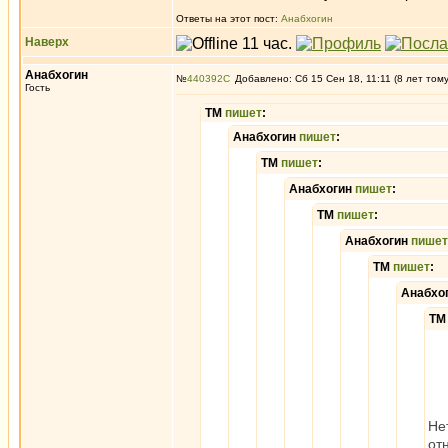
Ответы на этот пост:
Анабхогин
Наверх
Анабхогин
№
440392
Добавлено: Сб 15 Сен 18, 11:11 (8 лет том
Гость
ТМ
пишет
:
Анабхогин
пишет
:
ТМ
пишет
:
Анабхогин
пишет
:
ТМ
пишет
:
Анабхогин
пишет
ТМ
пишет
:
Анабхо
Т
Не
от