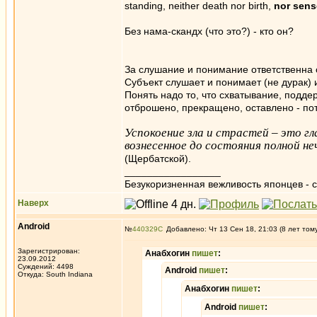
standing, neither death nor birth,
nor sens
Без нама-скандх (что это?) - кто он?
За слушание и понимание ответственна 
Субъект слушает и понимает (не дурак) 
Понять надо то, что схватывание, подде
отброшено, прекращено, оставлено - пот
Успокоение зла и страстей – это гл
вознесенное до состояния полной н
(Щербатской).
_________________
Безукоризненная вежливость японцев - с
Наверх
Android
№
440329
Добавлено: Чт 13 Сен 18, 21:03 (8 лет том
Зарегистрирован:
Анабхогин
пишет
:
23.09.2012
Суждений: 4498
Android
пишет
:
Откуда: South Indiana
Анабхогин
пишет
:
Android
пишет
: