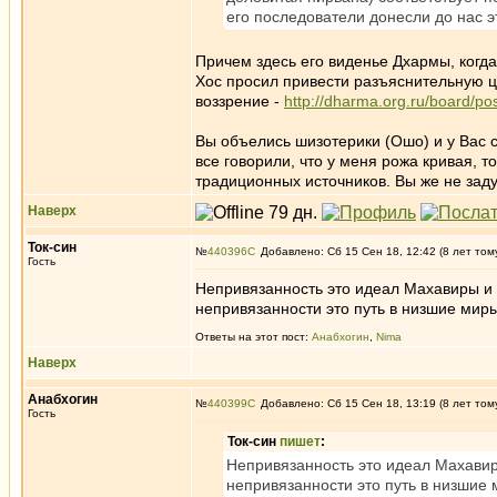
его последователи донесли до нас 
Причем здесь его виденье Дхармы, когда
Хос просил привести разъяснительную ц
воззрение -
http://dharma.org.ru/board/p
Вы объелись шизотерики (Ошо) и у Вас 
все говорили, что у меня рожа кривая, т
традиционных источников. Вы же не заду
Наверх
Ток-син
№
440396
Добавлено: Сб 15 Сен 18, 12:42 (8 лет том
Гость
Непривязанность это идеал Махавиры и а
непривязанности это путь в низшие миры
Ответы на этот пост:
Анабхогин
,
Nima
Наверх
Анабхогин
№
440399
Добавлено: Сб 15 Сен 18, 13:19 (8 лет том
Гость
Ток-син
пишет
:
Непривязанность это идеал Махавиры
непривязанности это путь в низшие 