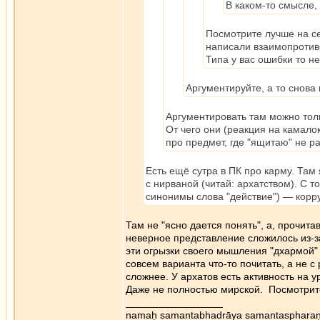
В каком-то смысле,
Посмотрите лучше на се
написали взаимопротив
Типа у вас ошибки то не
Аргументируйте, а то снова 
Аргументировать там можно толь
От чего они (реакция на камалок
про предмет, где "ящитаю" не ра
Есть ещё сутра в ПК про карму. Там 
с нирваной (читай: архатством). С т
синонимы слова "действие") — корру
Там не "ясно дается понять", а, прочита
неверное представление сложилось из-з
эти огрызки своего мышления "дхармой" 
совсем варианта что-то почитать, а не с
сложнее. У архатов есть активность на у
Даже не полностью мирской. Посмотрит
_________________
namaḥ samantabhadrāya samantaspharaṇ