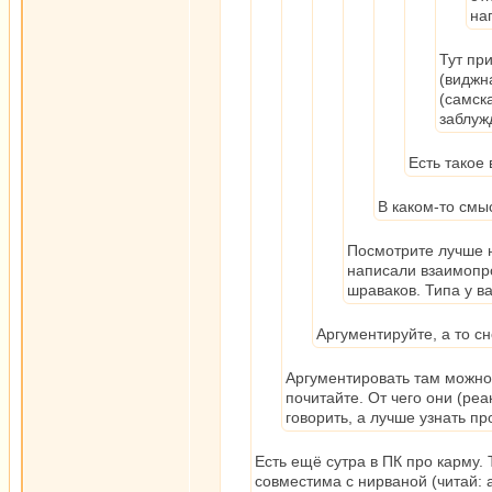
на
Тут при
(виджн
(самска
заблуж
Есть такое 
В каком-то смы
Посмотрите лучше н
написали взаимопр
шраваков. Типа у ва
Аргументируйте, а то сн
Аргументировать там можно 
почитайте. От чего они (реа
говорить, а лучше узнать пр
Есть ещё сутра в ПК про карму. 
совместима с нирваной (читай: а