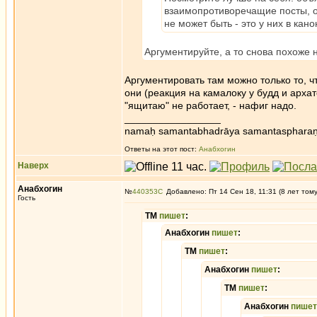
взаимопротиворечащие посты, о
не может быть - это у них в кано
Аргументируйте, а то снова похоже н
Аргументировать там можно только то, ч
они (реакция на камалоку у будд и архат
"ящитаю" не работает, - нафиг надо.
_________________
namaḥ samantabhadrāya samantaspharaṇ
Ответы на этот пост:
Анабхогин
Наверх
Анабхогин
№
440353
Добавлено: Пт 14 Сен 18, 11:31 (8 лет том
Гость
ТМ
пишет
:
Анабхогин
пишет
:
ТМ
пишет
:
Анабхогин
пишет
:
ТМ
пишет
:
Анабхогин
пишет