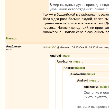
В мир голодных духов приводят жад
украшении освобождения", пишет: "
Так уж в буддийской метафизике повелос
боги в два раза больше людей, те что 
сущностное тело или вселенское тело Дх
червяка. Никаких концепций, ни привяз
Анабхогина. Ползай себе с сознанием р
Наверх
Анабхогин
№
440433
Добавлено: Сб 15 Сен 18, 18:17 (8 лет том
Гость
Android
пишет
:
Анабхогин
пишет
:
Android
пишет
:
Анабхогин
пишет
:
Android
пишет
:
Анабхогин
пишет
Сознание и ест
ничто, пустота,
не. если вы просто 