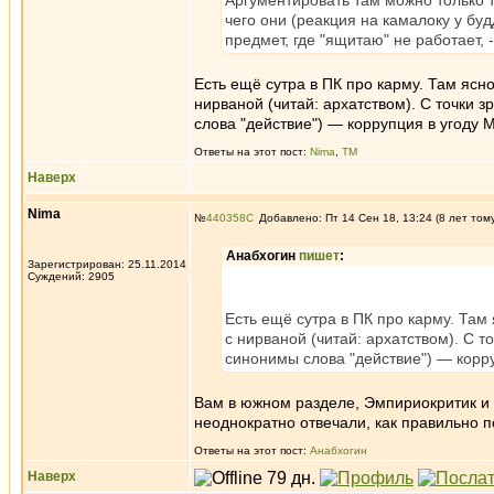
Аргументировать там можно только т
чего они (реакция на камалоку у буд
предмет, где "ящитаю" не работает, 
Есть ещё сутра в ПК про карму. Там ясно
нирваной (читай: архатством). С точки 
слова "действие") — коррупция в угоду 
Ответы на этот пост:
Nima
,
ТМ
Наверх
Nima
№
440358
Добавлено: Пт 14 Сен 18, 13:24 (8 лет том
Анабхогин
пишет
:
Зарегистрирован: 25.11.2014
Суждений: 2905
Есть ещё сутра в ПК про карму. Там 
с нирваной (читай: архатством). С т
синонимы слова "действие") — корру
Вам в южном разделе, Эмпириокритик и 
неоднократно отвечали, как правильно п
Ответы на этот пост:
Анабхогин
Наверх