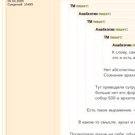
05.04.2005
Суждений: 15495
ТМ
пишет
:
Анабхогин
пишет
:
ТМ
пишет
:
Анабхогин
пишет
:
ТМ
пишет
:
Анабхогин
п
К слову, с
это и есть 
Нет абсолютных
Сознание арахан
Тут приводили сутру
больше нет его фор
собор 500-а архато
Есть такое выражение, ч
В каком-то смысле, архат и
Посмотрите лучше на себя: объя