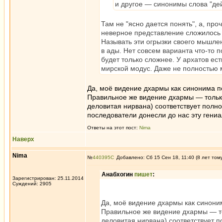
и другое — синонимы слова "дей
Там не "ясно дается понять", а, про
неверное представление сложилось 
Называть эти огрызки своего мышле
в ады. Нет совсем варианта что-то п
будет только сложнее. У архатов ест
мирской модус. Даже не полностью 
Да, моё видение дхармы как синонима п
Правильное же видение дхармы — только
деловитая нирвана) соответствует полн
последователи донесли до нас эту гени
Ответы на этот пост:
Nima
Наверх
Nima
№
440395
Добавлено: Сб 15 Сен 18, 11:40 (8 лет том
Анабхогин
пишет
:
Зарегистрирован: 25.11.2014
Суждений: 2905
Да, моё видение дхармы как синони
Правильное же видение дхармы — то
деловитая нирвана) соответствует 