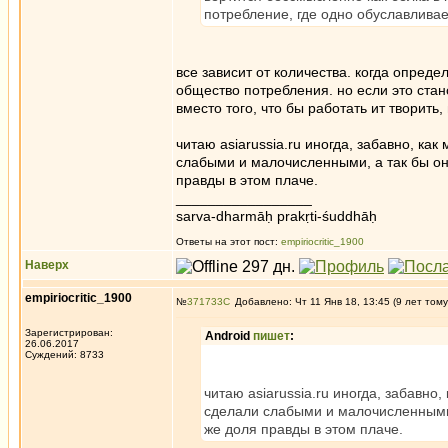
потребление, где одно обуславливает
все зависит от количества. когда опред
общество потребления. но если это стан
вместо того, что бы работать ит творить
читаю asiarussia.ru иногда, забавно, ка
слабыми и малочисленными, а так бы он
правды в этом плаче.
_________________
sarva-dharmāḥ prakṛti-śuddhāḥ
Ответы на этот пост:
empiriocritic_1900
Наверх
empiriocritic_1900
№
371733
Добавлено: Чт 11 Янв 18, 13:45 (9 лет тому
Зарегистрирован:
Android
пишет
:
26.06.2017
Суждений: 8733
читаю asiarussia.ru иногда, забавно
сделали слабыми и малочисленными,
же доля правды в этом плаче.