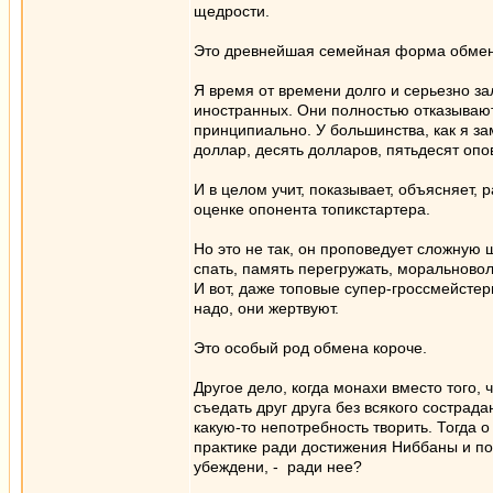
щедрости.
Это древнейшая семейная форма обмена
Я время от времени долго и серьезно за
иностранных. Они полностью отказывают
принципиально. У большинства, как я за
доллар, десять долларов, пятьдесят опо
И в целом учит, показывает, объясняет, 
оценке опонента топикстартера.
Но это не так, он проповедует сложную ш
спать, память перегружать, моральноволе
И вот, даже топовые супер-гроссмейстер
надо, они жертвуют.
Это особый род обмена короче.
Другое дело, когда монахи вместо того,
съедать друг друга без всякого состра
какую-то непотребность творить. Тогда 
практике ради достижения Ниббаны и по
убеждени, - ради нее?