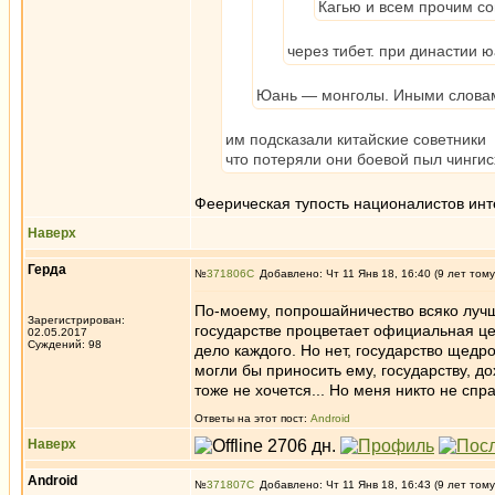
Кагью и всем прочим с
через тибет. при династии 
Юань — монголы. Иными словам
им подсказали китайские советники
что потеряли они боевой пыл чинги
Феерическая тупость националистов ин
Наверх
Герда
№
371806
Добавлено: Чт 11 Янв 18, 16:40 (9 лет тому
По-моему, попрошайничество всяко лучше
Зарегистрирован:
государстве процветает официальная це
02.05.2017
Суждений: 98
дело каждого. Но нет, государство щедр
могли бы приносить ему, государству, до
тоже не хочется... Но меня никто не спр
Ответы на этот пост:
Android
Наверх
Android
№
371807
Добавлено: Чт 11 Янв 18, 16:43 (9 лет тому