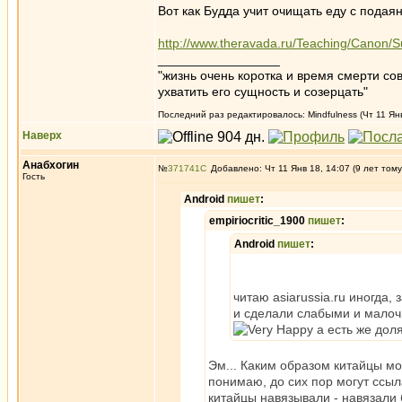
Вот как Будда учит очищать еду с подая
http://www.theravada.ru/Teaching/Canon/S
_________________
"жизнь очень коротка и время смерти с
ухватить его сущность и созерцать"
Последний раз редактировалось: Mindfulness (Чт 11 Янв
Наверх
Анабхогин
№
371741
Добавлено: Чт 11 Янв 18, 14:07 (9 лет тому
Гость
Android
пишет
:
empiriocritic_1900
пишет
:
Android
пишет
:
читаю asiarussia.ru иногда,
и сделали слабыми и малоч
а есть же доля
Эм... Каким образом китайцы мо
понимаю, до сих пор могут ссыл
китайцы навязывали - навязали 