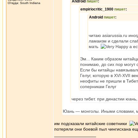
Android
пишет
:
Откуда: South Indiana
empiriocritic_1900
пишет
:
Android
пишет
:
читаю asiarussia.ru ино
ламаизм и сделали слаб
мать
а ес
Эм... Каким образом китайц
понимаю, до сих пор могут 
Если бы китайцы навязывали
Гелуг, которую в XVI-XVII в
неофиты не пришли в Тибет 
соперникам Гелуг
через тибет. при династии юань
Юань — монголы. Иными словами, 
им подсказали китайские советники
потеряли они боевой пыл чингисхана ещ
_________________