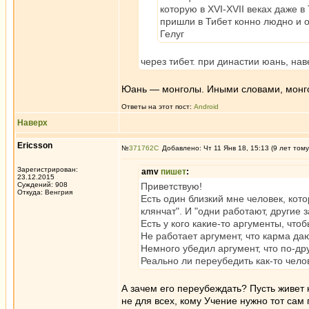
которую в XVI-XVII веках даже 
пришли в Тибет конно людно и о
Гелуг
через тибет. при династии юань, на
Юань — монголы. Иными словами, монг
Ответы на этот пост:
Android
Наверх
Ericsson
№
371762
Добавлено: Чт 11 Янв 18, 15:13 (9 лет тому
Зарегистрирован:
amv
пишет
:
23.12.2015
Суждений: 908
Приветствую!
Откуда: Венгрия
Есть один близкий мне человек, котор
клянчат". И "одни работают, другие 
Есть у кого какие-то аргументы, что
Не работает аргумент, что карма да
Немного убедил аргумент, что по-др
Реально ли переубедить как-то чело
А зачем его переубеждать? Пусть живет 
не для всех, кому Учение нужно тот сам 