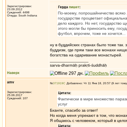
Зарегистрирован:
Герда
пишет
:
23.09.2012
Суждений: 4498
По-моему, попрошайничество всяко л
Откуда: South Indiana
государстве процветает официальна
дело каждого. Но нет, государство 
этого могли бы приносить ему, госуд
футбол, впрочем, тоже не хочется...
ну в буддийских странах было тоже так.
буддизм, где прям таки все монахи нище
богатства на одаривание монастырей.
_________________
sarva-dharmāḥ prakṛti-śuddhāḥ
Наверх
amv
№
371919
Добавлено: Чт 11 Янв 18, 20:57 (9 лет тому
Зарегистрирован:
Цитата:
25.06.2017
Суждений: 107
Фактически в мире множество параз
услуг
Бханте, спасибо за ответ!
Но когда меня упрекают в том, что монахи
Я общаюсь с человеком, который в целом
Цитата: