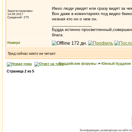
Имхо люди увидят или сразу видят за че
Зарегистрирован:
Вон даже в коментариях под видео бкик
14.06.2017
Суждений: 275
незная кто он о чем он.
_________________
Будда истинно просветленный,совершен
блага.
Наверх
Тред сейчас никто не читает.
Буддийские форумы
->
Южный буддизм
Страница
2
из
5
За информацию, размещённую на сайте пол