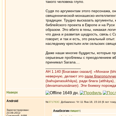
такого человека глупо.
Судя по аргументам этого персонажа, он
священнической-монашеско-интеллигентс
традиции. Трудно высказать аргументы, 
библейского проекта в Европе и на Рус
образом. Это вбито в гены, никакая лог
что дана и развитая щедрость, связь с Са
говорит, и так и есть, это реальный опыт
наследнику крестьян или сельских свяще
Даже наши многие буддисты, которые пр
серьезные проблемы с преодолением вбит
принимал Sarana....
_________________
АН 1.140 [Бхагаван сказал]: «Монахи (b
неверную, делают это
ради благополучи
(bahujanasukhāya), ради блага (atthāya),
(devamanussānaṃ). Эти бхиккху порожд
Наверх
Android
№
371763
Добавлено: Чт 11 Янв 18, 15:16 (9 лет тому
Зарегистрирован:
Анабхогин
пишет
:
23.09.2012
Суждений: 4498