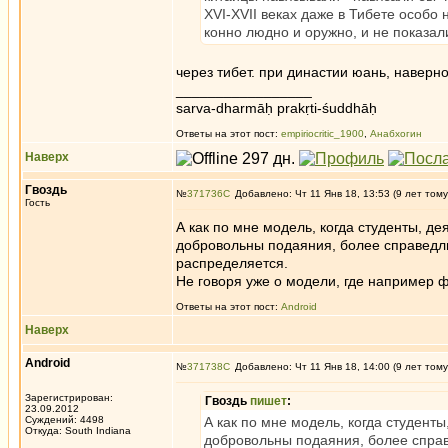
XVI-XVII веках даже в Тибете особо
конно людно и оружно, и не показал
через тибет. при династии юань, наверн
_________________
sarva-dharmāḥ prakṛti-śuddhāḥ
Ответы на этот пост:
empiriocritic_1900
,
Анабхогин
Наверх
Гвоздь
№
371736
Добавлено: Чт 11 Янв 18, 13:53 (9 лет тому
Гость
А как по мне модель, когда студенты, де
добровольны подаяния, более справедли
распределяется.
Не говоря уже о модели, где например 
Ответы на этот пост:
Android
Наверх
Android
№
371738
Добавлено: Чт 11 Янв 18, 14:00 (9 лет тому
Зарегистрирован:
Гвоздь
пишет
:
23.09.2012
Суждений: 4498
А как по мне модель, когда студенты
Откуда: South Indiana
добровольны подаяния, более справ