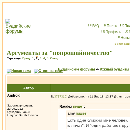
FAQ
Поиск
По
Профиль
Новы
В этом разд
Аргументы за "попрошайничество"
Страницы
Пред.
1
,
2
,
3
,
4
,
5
След.
Буддийские форумы
->
Южный буддизм
Автор
Android
№
371731
Добавлено: Чт 11 Янв 18, 13:37 (9 лет тому
Зарегистрирован:
Raudex
пишет
:
23.09.2012
Суждений: 4498
amv
пишет
:
Откуда: South Indiana
Есть один близкий мне человек, 
клянчат". И "одни работают, дру