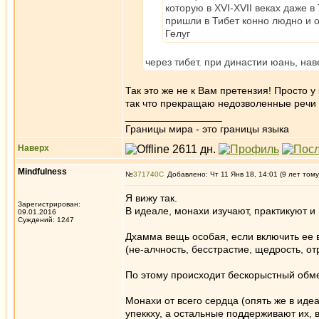
которую в XVI-XVII веках даже 
пришли в Тибет конно людно и о
Гелуг
через тибет. при династии юань, на
Так это же не к Вам претензия! Просто 
так что прекращаю недозволенные речи
_________________
Границы мира - это границы языка
Наверх
Mindfulness
№
371740
Добавлено: Чт 11 Янв 18, 14:01 (9 лет тому
Я вижу так.
Зарегистрирован:
В идеале, монахи изучают, практикуют и
09.01.2016
Суждений: 1247
Дхамма вещь особая, если включить ее 
(не-алчность, бесстрастие, щедрость, от
По этому происходит бескорыстный обме
Монахи от всего сердца (опять же в иде
упеккху, а остальные поддерживают их, 