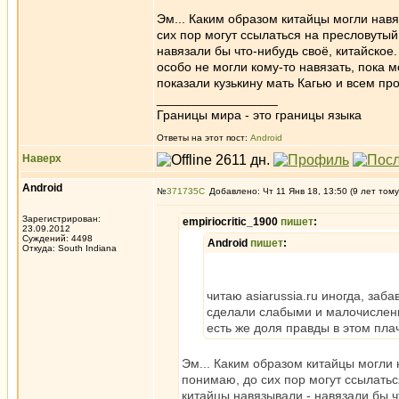
Эм... Каким образом китайцы могли навя
сих пор могут ссылаться на пресловутый
навязали бы что-нибудь своё, китайское.
особо не могли кому-то навязать, пока 
показали кузькину мать Кагью и всем пр
_________________
Границы мира - это границы языка
Ответы на этот пост:
Android
Наверх
Android
№
371735
Добавлено: Чт 11 Янв 18, 13:50 (9 лет тому
Зарегистрирован:
empiriocritic_1900
пишет
:
23.09.2012
Суждений: 4498
Android
пишет
:
Откуда: South Indiana
читаю asiarussia.ru иногда, заб
сделали слабыми и малочисленн
есть же доля правды в этом пла
Эм... Каким образом китайцы могли 
понимаю, до сих пор могут ссылатьс
китайцы навязывали - навязали бы ч