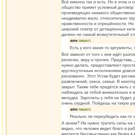
Всё именно так и есть. Но в этом и 
общество примет условный договор "
производящих никакого общественно
неадекватно мало, относительно тру
нравственности и отрешённости. Но 
широкий спектр от дотационных кате
далеко не самый возмутительный сл
amv
пишет
:
Есть у кого какие-то аргументы,
Всё зависит от того с кем идёт разг
религию, веру и прочее. Представь, 
нужно делать, предоставляют прост
круглосуточным исполнением довольн
рискованно. Этот Устав будет регла
развлечений, секса, семьи. В некот
закрыт. Также тебе придётся жить с о
наблюдать за тобой внимательно и в
желудка. Зарплаты у тебя не будет, 
очень скудной. Пойдешь на такую ра
amv
пишет
:
Реально ли переубедить как-то 
А зачем? Не нужно тратить силы на
видно, что человек видит благо в ра
вертится бессмысленно как белка в 