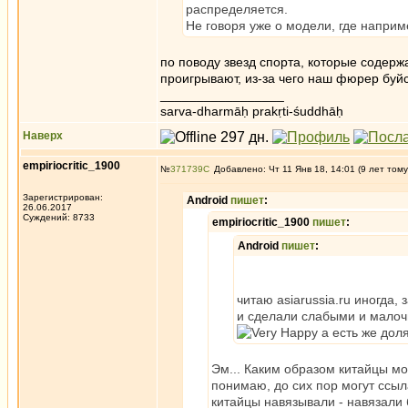
распределяется.
Не говоря уже о модели, где напри
по поводу звезд спорта, которые содержа
проигрывают, из-за чего наш фюрер буйс
_________________
sarva-dharmāḥ prakṛti-śuddhāḥ
Наверх
empiriocritic_1900
№
371739
Добавлено: Чт 11 Янв 18, 14:01 (9 лет тому
Зарегистрирован:
Android
пишет
:
26.06.2017
Суждений: 8733
empiriocritic_1900
пишет
:
Android
пишет
:
читаю asiarussia.ru иногда,
и сделали слабыми и малоч
а есть же доля
Эм... Каким образом китайцы мо
понимаю, до сих пор могут ссыл
китайцы навязывали - навязали 