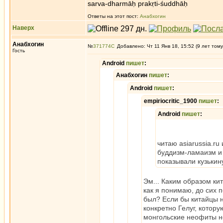
sarva-dharmāḥ prakṛti-śuddhāḥ
Ответы на этот пост:
Анабхогин
Наверх
Анабхогин
№
371774
Добавлено: Чт 11 Янв 18, 15:52 (9 лет тому
Гость
Android
пишет
:
Анабхогин
пишет
:
Android
пишет
:
empiriocritic_1900
пишет
:
Android
пишет
:
читаю asiarussia.ru
буддизм-ламаизм и
показывали кузьки
Эм... Каким образом ки
как я понимаю, до сих 
был? Если бы китайцы н
конкретно Гелуг, котору
монгольские неофиты не