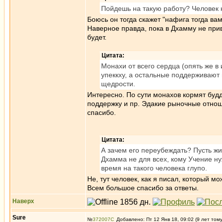
Пойдешь на такую работу? Человек 
Боюсь он тогда скажет "нафига тогда вам
Наверное правда, пока в Дхамму не приве
будет.
Цитата:
Монахи от всего сердца (опять же в
упеккху, а остальные поддерживают 
щедрости.
Интересно. По сути монахов кормят будд
поддержку и пр. Эдакие рыночные отнош
спасибо.
Цитата:
А зачем его переубеждать? Пусть жи
Дхамма не для всех, кому Учение нуж
время на такого человека глупо.
Не, тут человек, как я писал, который мо
Всем большое спасибо за ответы.
Наверх
Sure
№
372007
Добавлено: Пт 12 Янв 18, 09:02 (9 лет том